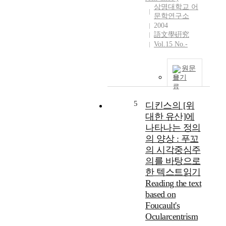
e
r
상명대학교 어
m
s
문학연구소
p
,
2004
t
語文學硏究
i
Vol.15 No.-
t
s
o
a
a
n
원문
n
a
보기
a
c
l
r
5
디킨스의 [위
y
o
z
대한 유산]에
n
e
y
나타나는 정의
a
m
의 양상 : 푸꼬
n
s
의 시각중심주
e
t
의를 바탕으로
d
a
한 텍스트읽기
i
n
Reading the text
t
d
based on
o
i
Foucault's
r
n
Ocularcentrism
i
g
a