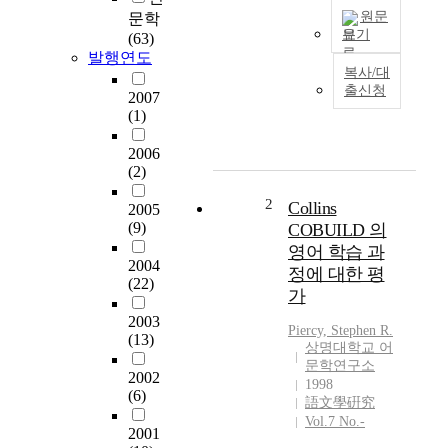
원문
문학
보기
(63)
발행연도
N
복사/대
/
출신청
2007
A
(1)
2006
(2)
2
Collins
2005
(9)
COBUILD 의
영어 학습 과
2004
정에 대한 평
(22)
가
2003
Piercy, Stephen R.
(13)
상명대학교 어
문학연구소
2002
1998
(6)
語文學硏究
Vol.7 No.-
2001