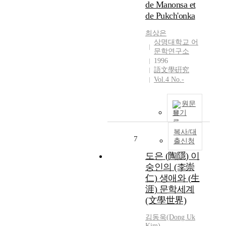
de Manonsa et
c
o
v
de Pukch'onka
e
f
e
,
L
r
최상은
D
o
s
상명대학교 어
i
n
i
문학연구소
c
d
t
1996
k
o
y
語文學硏究
e
n
I
Vol.4 No.-
n
a
n
s
c
t
원문
,
c
e
보기
i
o
r
n
r
n
복사/대
G
d
a
7
출신청
r
i
t
도은 (陶隱) 이
e
n
i
숭인의 (李崇
a
g
o
仁) 생애와 (生
t
t
n
E
o
涯) 문학세계
a
x
t
l
(文學世界)
p
h
L
김동욱(Dong Uk
e
e
a
Kim)