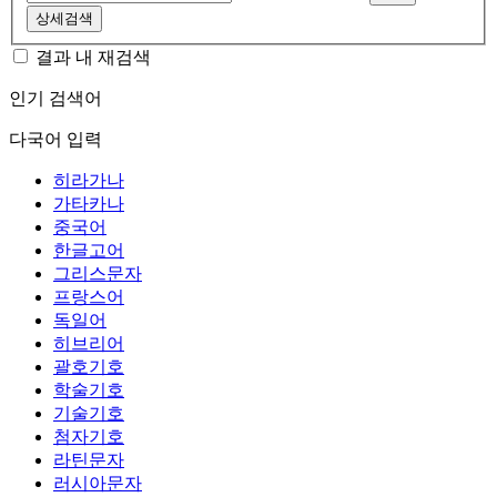
상세검색
결과 내 재검색
인기 검색어
다국어 입력
히라가나
가타카나
중국어
한글고어
그리스문자
프랑스어
독일어
히브리어
괄호기호
학술기호
기술기호
첨자기호
라틴문자
러시아문자