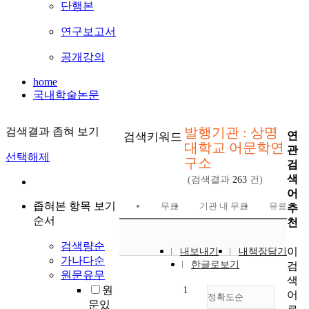
단행본
연구보고서
공개강의
home
국내학술논문
발행기관 : 상명
검색결과 좁혀 보기
연
검색키워드
대학교 어문학연
관
선택해제
구소
검
색
(검색결과
263
건)
어
좁혀본 항목 보기
무료
기관 내 무료
유료
추
순서
천
검색량순
이
내보내기
내책장담기
가나다순
한글로보기
검
원문유무
색
원
1
어
정확도순
문있