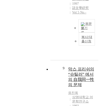
之
l
1997
c
U
語文學硏究
一
l
o
I
Vol.5 No.-
人
h
u
L
也
i
r
D
麗
m
s
p
원문
末
s
e
r
보기
牧
e
a
o
I
隱
l
n
복사/대
j
n
李
출신청
f
a
e
h
穡
i
l
c
i
評
n
y
t
s
陶
e
s
i
w
隱
s
i
s
o
詩
t
s
b
r
9
막스 프리쉬의
曰
a
.
a
k
“슈틸러” 에서
詩
b
T
s
M
의 自我同一性
語
l
h
e
y
灑
i
의 문제
e
d
t
落
s
e
o
h
유진옥
無
h
d
n
o
상명대학교 어
一
i
i
t
l
문학연구소
點
n
t
h
o
1993