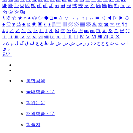
㎒
㎓
㎔
Ω
㏀
㏁
㎊
㎋
㎌
㏖
㏅
㎭
㎮
㎯
㏛
㎩
㎪
㎫
㎬
㏝
㏐
㏓
㏃
㏉
㏜
㏆
§
※
☆
★
○
●
◎
◇
◆
□
■
△
▽
→
←
↑
↓
↔
〓
◁
◀
▷
▶
♤
♠
♡
♥
♧
♣
⊙
◈
▣
◐
◑
▒
▤
▥
▨
▧
▦
▩
♨
☏
☎
☜
☞
¶
†
‡
↕
↗
↙
↖
↘
♭
♩
♪
♬
㉿
㈜
№
㏇
™
㏂
㏘
℡
＃
＆
＊
＠
ª
º
ⅰ
ⅱ
ⅲ
ⅳ
ⅴ
ⅵ
ⅶ
ⅷ
ⅸ
ⅹ
Ⅰ
Ⅱ
Ⅲ
Ⅳ
Ⅴ
Ⅵ
Ⅶ
Ⅷ
Ⅸ
Ⅹ
ا
ب
ت
ث
ج
ح
خ
د
ذ
ر
ز
س
ش
ص
ض
ط
ظ
ع
غ
ف
ق
ک
ل
م
ن
ه
و
ی
닫기
통합검색
국내학술논문
학위논문
해외학술논문
학술지