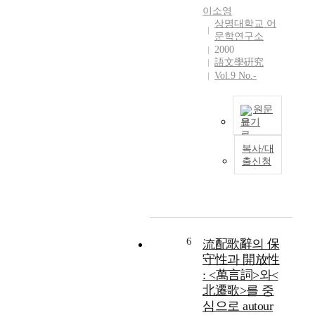
f
이소영
l
o
상명대학교 어
f
r
문학연구소
r
C
2000
o
o
語文學硏究
m
l
Vol.9 No.-
T
l
h
i
원문
e
n
보기
T
s
I
i
B
복사/대
n
m
i
출신청
t
e
r
h
s
m
e
n
i
f
e
n
i
w
g
r
s
h
6
流配歌辭의 保
s
p
a
守性과 開放性
t
a
m
: <萬言詞>와<
p
p
U
北遷歌>를 중
l
e
n
심으로 autour
a
r
i