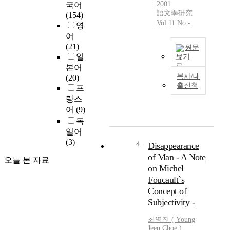
2001
국어
f
語文學硏究
(154)
H
Vol.11 No.-
영
a
어
r
(21)
원문
p
일
보기
e
본어
T
r
복사/대
(20)
h
C
출신청
프
i
o
랑스
s
l
어
(9)
p
l
독
a
i
일어
p
n
(3)
e
s
4
Disappearance
r
P
of Man - A Note
오늘 본 자료
i
u
on Michel
s
b
Foucault`s
a
l
Concept of
n
i
Subjectivity -
a
s
t
h
최영진 ( Young
t
e
Jeen Choe )