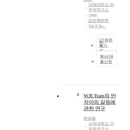
c
p
n
상명대학교 어
t
r
g
문학연구소
a
i
u
1998
t
n
a
語文學硏究
i
c
g
Vol.8 No.-
o
i
e
n
p
D
원문
s
l
a
보기
,
e
t
文
a
s
a
복사/대
忠
p
o
b
출신청
公
p
f
a
李
e
c
s
陶
a
r
e
隱
r
i
a
崇
s
t
n
仁
t
i
d
8
W.B.Yeats의 반
高
o
c
t
자아의 갈등에
麗
f
a
h
관한 연구
後
u
l
e
期
l
d
C
朴永植
士
f
i
O
상명대학교 어
族
i
s
문학연구소
B