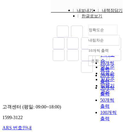
l
a
朝
i
h
a
r
내보내기
내책장담기
鮮
s
e
n
d
한글로보기
成
t
r
g
h
宗
.
t
u
i
朝
I
h
a
정확도순
s
徐
n
e
g
m
내림차순
四
t
E
e
정확도
o
佳
r
l
d
순
s
10개씩 출력
내림차순
居
o
g
a
인기도
t
正
d
i
t
순
조회
i
10개씩
曰
u
n
a
연도순
m
출력
淸
c
M
b
제목순
p
20개씩
新
i
a
a
o
저자순
출력
高
n
r
s
r
발행기
30개씩
古
g
b
e
t
관순
출력
而
o
l
,
a
乏
50개씩
p
e
t
n
雄
u
출력
s
h
고객센터 (평일: 09:00~18:00)
t
渾
l
,
100개씩
e
v
1599-3122
其
e
a
B
출력
i
後
n
s
a
e
ARS 번호안내
成
t
t
n
w