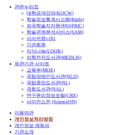
虛
o
h
k
s
관련누리집
白
c
e
o
o
대학공개강의(KOCW)
堂
u
y
f
n
학술정보통계시스템(Rinfo)
俔
l
a
E
w
외국학술지지원센터(FRIC)
曰
a
r
n
h
학술관계분석서비스(SAM)
藉
r
e
g
a
사서커뮤니티
而
m
c
l
t
기관회원
不
e
a
i
h
지식나눔(LOOK)
長
t
l
s
e
의학전자도서관(MEDLIS)
宣
a
l
h
t
祖
유관기관 사이트
p
e
,
h
朝
h
교육부(MOE)
d
a
i
許
o
i
국립장애인도서관(NLD)
t
n
蛟
r
n
B
국립중앙도서관(NL)
k
山
s
B
i
국회도서관(NAL)
s
筠
i
r
r
연구윤리정보포털(CRE)
t
據
n
i
m
사이언스온 (ScienceON)
h
牧
t
t
i
e
隱
o
a
n
이용약관
s
之
t
i
g
개인정보처리방침
t
評
h
n
h
개인정보 재동의
a
嗚
e
,
a
기관소개
n