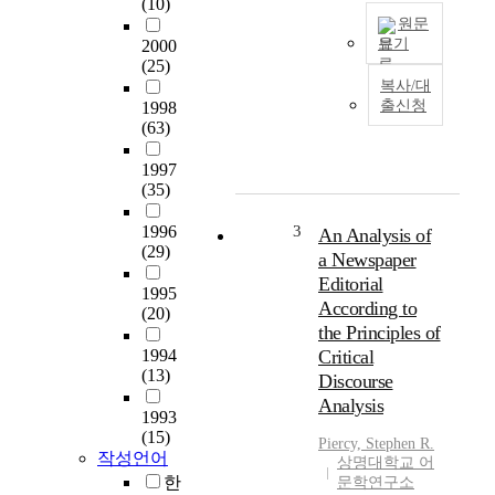
(10)
원문
보기
2000
(25)
C
복사/대
O
출신청
1998
B
(63)
U
I
1997
L
(35)
D
,
1996
3
An Analysis of
a
(29)
a Newspaper
s
Editorial
1995
u
According to
(20)
b
the Principles of
s
1994
Critical
i
(13)
Discourse
d
Analysis
i
1993
a
(15)
Piercy, Stephen R.
r
작성언어
상명대학교 어
y
한
문학연구소
o