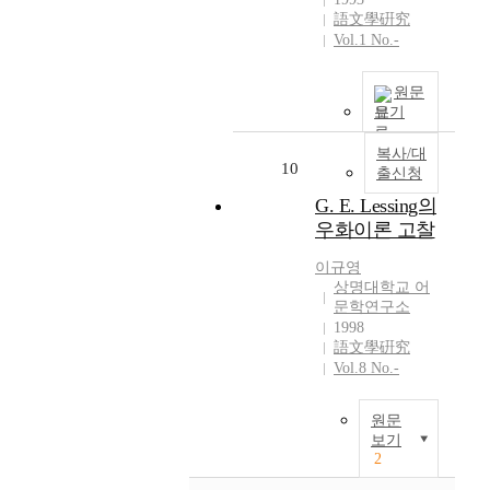
塵
g
o
e
g
語文學硏究
又
h
r
e
i
Vol.1 No.-
曰
i
i
x
e
讀
s
a
p
s
원문
陶
l
l
l
,
보기
隱
o
i
o
W
詩
c
s
i
.
복사/대
數
u
o
t
10
B
출신청
篇
s
n
a
.
G. E. Lessing의
如
a
t
t
Y
珠
s
우화이론 고찰
h
i
e
走
a
e
o
a
이규영
盤
v
i
n
t
상명대학교 어
如
i
s
o
s
문학연구소
氷
s
s
f
p
1998
出
u
u
t
u
語文學硏究
壑
a
e
h
t
Vol.8 No.-
而
l
o
e
s
置
n
f
h
f
원문
之
o
w
u
o
보기
玉
v
h
g
r
2
壺
e
e
e
w
也
l
t