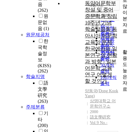
로
동양어문학부
음
내림차순
많
정확도
창설 및 중어
(262)
이
순
중문학과 창립
10개씩 출력
원
내림차순
본
인기도
문없
10주년 기념
자
순
조회
10개씩
음
(1)
학술발표회 동
료
연도순
출력
원문제공처
아시아 어문학
제목순
20개씩
한
교육의 문제
저자순
출력
국학
한국에서의 일
발행기
활
30개씩
술정
본연구의 현황
관순
용
출력
보
과 방향 - 일본
도
50개씩
(KISS)
어문학 교육
높
(262)
출력
연구 어떻게
학술지명
은
100개씩
할 것인가
자
語
출력
료
文學
양동국(Dong Kook
硏究
Yang)
(263)
상명대학교 어
문학연구소
주제분류
2000
기
語文學硏究
타
Vol.9 No.-
(200)
인