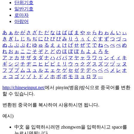
단위기호
일반기호
로마자
아랍어
あ
ぁ
か
が
さ
ざ
た
だ
な
は
ば
ぱ
ま
や
ゃ
ら
わ
ゎ
ん
い
ぃ
き
ぎ
し
じ
ち
ぢ
に
ひ
び
ぴ
み
り
う
ぅ
く
ぐ
す
ず
つ
づ
っ
ぬ
ふ
ぶ
ぷ
む
ゆ
ゅ
る
え
ぇ
け
げ
せ
ぜ
て
で
ね
へ
べ
ぺ
め
れ
お
ぉ
こ
ご
そ
ぞ
と
ど
の
ほ
ぼ
ぽ
も
よ
ょ
ろ
を
ア
ァ
カ
サ
ザ
タ
ダ
ナ
ハ
バ
パ
マ
ヤ
ャ
ラ
ワ
ヮ
ン
イ
ィ
キ
ギ
シ
ジ
チ
ヂ
ニ
ヒ
ビ
ピ
ミ
リ
ウ
ゥ
ク
グ
ス
ズ
ツ
ヅ
ッ
ヌ
フ
ブ
プ
ム
ユ
ュ
ル
エ
ェ
ケ
ゲ
セ
ゼ
テ
デ
ヘ
ベ
ペ
メ
レ
オ
ォ
コ
ゴ
ソ
ゾ
ト
ド
ノ
ホ
ボ
ポ
モ
ヨ
ョ
ロ
ヲ
―
http://chineseinput.net/
에서 pinyin(병음)방식으로 중국어를 변환
할 수 있습니다.
변환된 중국어를 복사하여 사용하시면 됩니다.
예시)
中文 을 입력하시려면
zhongwen
을 입력하시고 space를
누르시면됩니다.