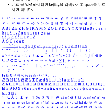
北京 을 입력하시려면
beijing
을 입력하시고 space를 누르
시면 됩니다.
ㅥ
ㅦ
ㅧ
ㅨ
ㅩ
ㅪ
ㅫ
ㅬ
ㅭ
ㅮ
ㅯ
ㅰ
ㅱ
ㅲ
ㅳ
ㅴ
ㅵ
ㅶ
ㅷ
ㅸ
ㅹ
ㅺ
ㅻ
ㅼ
ㅽ
ㅾ
ㅿ
ㆀ
ㆁ
ㆂ
ㆃ
ㆄ
ㆅ
ㆆ
ㆇ
ㆈ
ㆉ
ㆊ
ㆋ
ㆌ
ㆍ
ㆎ
Α
Β
Γ
Δ
Ε
Ζ
Η
Θ
Ι
Κ
Λ
Μ
Ν
Ξ
Ο
Π
Ρ
Σ
Τ
Υ
Φ
Χ
Ψ
Ω
α
β
γ
δ
ε
ζ
η
θ
ι
κ
λ
μ
ν
ξ
ο
π
ρ
σ
τ
υ
φ
χ
ψ
ω
á
à
Á
À
é
è
É
È
ç
Ç
ê
Ä
Ö
Ü
ä
ö
ü
ß
ְ
ֳ
ֲ
ֱ
ָ
ַ
ֵ
ֶ
ִ
ֹ
ּ
ֻ
ׂ
ׁ
ּ
ב
ה
נ
מ
צ
ת
ץ
ש
ד
ג
כ
ע
י
ח
ל
ך
ף
ק
ר
א
ט
ו
ן
ם
פ
‘
’
“
”
〔
〕
〈
〉
「
」
『
』
【
】
＂
（
）
［
］
｛
｝
±
×
÷
≠
≤
≥
∞
∴
♂
♀
∠
⊥
⌒
∂
∇
≡
≒
≪
≫
√
∽
∝
∵
∫
∬
∈
∋
⊆
⊇
⊂
⊃
∪
∩
∧
∨
￢
⇒
⇔
∀
∃
∮
∑
∏
＋
－
＜
＝
＞
、
。
·
‥
…
¨
〃
―
∥
＼
∼
´
～
ˇ
˘
˝
˚
˙
¸
˛
¡
¿
ː
！
＇
，
．
／
：
；
？
＾
＿
｀
｜
½
⅓
⅔
¼
¾
⅛
⅜
⅝
⅞
¹
²
³
⁴
ⁿ
₁
₂
₃
₄
Æ
Ð
Ħ
Ĳ
Ł
Ø
Œ
Þ
Ŧ
Ŋ
æ
đ
ð
ħ
ı
ĳ
ĸ
ŀ
ł
ø
œ
ß
þ
ŧ
ŋ
ŉ
А
Б
В
Г
Д
Е
Ё
Ж
З
И
Й
К
Л
М
Н
О
П
Р
С
Т
У
Ф
Х
Ц
Ч
Ш
Щ
Ъ
Ы
Ь
Э
Ю
Я
а
б
в
г
д
е
ё
ж
з
и
й
к
л
м
н
о
п
р
с
т
у
ф
х
ц
ч
ш
щ
ъ
ы
ь
э
ю
я
′
″
℃
Å
￠
￡
￥
¤
℉
‰
＄
％
Ｆ
￦
㎕
㎖
㎗
ℓ
㎘
㏄
㎣
㎤
㎥
㎦
㎙
㎚
㎛
㎜
㎝
㎞
㎟
㎠
㎡
㎢
㏊
㎍
㎎
㎏
㏏
㎈
㎉
㏈
㎧
㎨
㎰
㎱
㎲
㎳
㎴
㎵
㎶
㎷
㎸
㎹
㎀
㎁
㎂
㎃
㎄
㎺
㎻
㎽
㎾
㎿
㎐
㎑