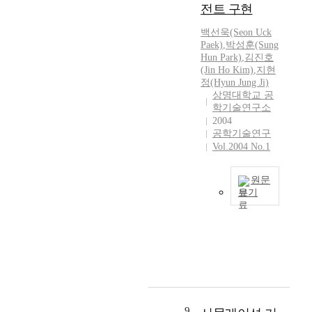
대
적
수
전트 구현
실
e
서
경
두
으
있
에
c
는
이
되
로
백선욱(Seon Uck
다
서
h
고
0
고
Paek)
,
박성훈(Sung
나
.
저
n
속
.
Hun Park)
,
김진호
있
타
현
전
o
의
0
(Jin Ho Kim)
,
지현
다
나
재
력
l
광
1
정(Hyun Jung Ji)
.
고
I
을
o
상명대학교 공
대
~
또
있
P
소
학기술연구소
g
역
수
한
다
v
비
2004
y
종
십
로
.
4
공학기술연구
하
,
합
μ
직
이
기
Vol.2004 No.1
는
c
정
m
제
로
반
부
l
보
의
품
인
에
하
e
통
넓
원문
의
하
서
인
a
보기
신
은
성
여
M
발
n
망
범
본
능
대
P
광
e
(
위
논
을
기
L
다
r
B
에
문
향
오
S
이
p
-
걸
에
상
염
,
오
r
I
쳐
서
시
물
I
드
o
S
존
는
키
은
P
(
d
D
재
내
기
기
s
L
u
N
하
부
위
존
9