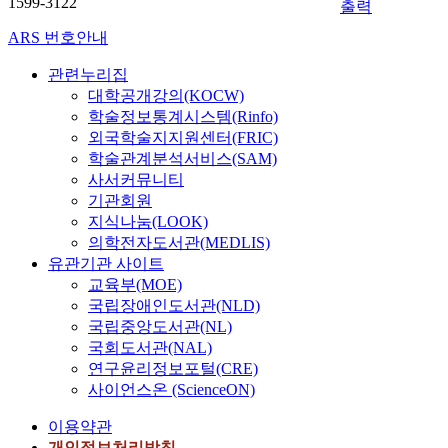
1599-3122
n
.
수
출력
레
결
.
R
법
고
또
e
본
한
이
과
B
(
ARS 번호안내
이
있
한
e
논
성
,
를
u
L
다
다
태
r
문
능
시
기
l
I
관련누리집
.
.
양
i
에
을
작
술
k
g
대학공개강의(KOCW)
모
본
광
n
서
가
지
한
n
h
학술정보통계시스템(Rinfo)
의
논
발
g
는
지
연
다
/
t
외국학술지지원센터(FRIC)
실
문
전
a
완
고
과
.
p
D
험
학술관계분석서비스(SAM)
에
으
p
전
있
많
네
M
e
은
서
사서커뮤니티
로
p
결
는
은
트
O
t
컴
는
기관회원
L
r
합
전
관
워
S
e
퓨
V
E
지식나눔(LOOK)
o
형
기
련
크
에
c
터
P
D
의학전자도서관(MEDLIS)
a
스
적
이
이
대
t
에
N
표
유관기관 사이트
c
위
측
있
동
해
i
실
의
식
교육부(MOE)
h
치
정
는
성
v
o
제
개
장
-
국립장애인도서관(NLD)
이
법
데
지
t
n
의
요
치
i
며
에
국립중앙도서관(NL)
이
원
h
A
환
및
를
n
확
대
터
국회도서관(NAL)
을
/
n
경
I
제
c
장
하
배
연구윤리정보포털(CRE)
위
I
d
과
P
어
l
성
여
치
사이언스온 (ScienceON)
해
d
R
거
v
함
u
이
원
방
I
s
a
의
6
에
d
용
리
이용약관
법
E
a
n
같
I
있
i
이
및
등
개인정보처리방침