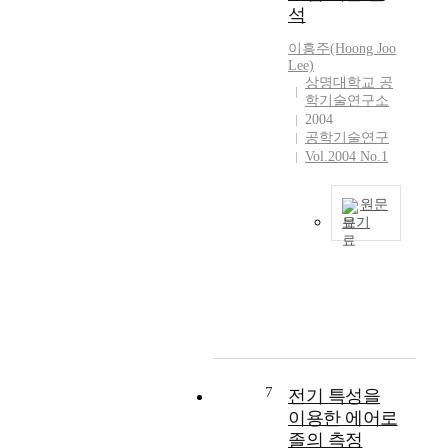
한
대
y
석
달
응
성
신
a
이
용
층
인
이흥주(Hoong Joo
v
필
을
권
Lee)
터
a
요
위
오
상명대학교 공
넷
i
한
해
학기술연구소
존
을
l
음
2004
유
층
이
a
성
공학기술연구
용
파
용
b
,
Vol.2004 No.1
한
괴
함
l
영
소
,
으
e
상
자
지
원문
로
l
그
일
구
보기
써
i
리
수
온
,
본
t
고
있
난
전
논
e
동
다
화
용
문
r
영
.
와
회
에
a
상
무
이
선
서
t
영
선
에
을
는
u
역
통
따
사
태
r
으
신
른
용
양
7
e
로
전기 특성을
산
기
할
전
o
다
이용한 에어로
업
상
때
지
n
양
졸의 측정
의
이
보
의