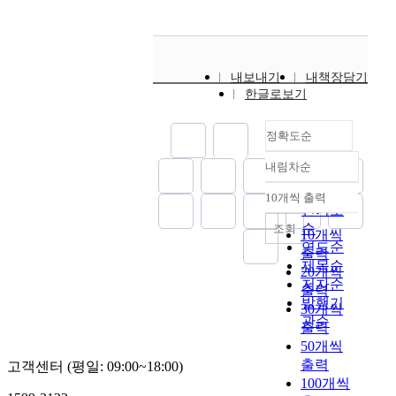
현
반
반
실
e
을
중
는
연
뮬
재
복
의
용
s
기
특
연
결
레
는
적
V
화
i
반
히
속
성
이
레
으
P
되
g
으
s
미
을
터
이
로
N
내보내기
내책장담기
기
n
로
u
디
보
의
저
되
서
한글로보기
에
a
한
b
어
장
c
기
풀
비
필
n
교
m
에
해
a
술
이
스
요
d
환
i
정확도순
있
주
l
을
하
도
한
p
기
c
어
는
i
이
여
입
현
내림차순
r
술
r
서
정확도
네
b
용
그
이
실
o
의
o
의
순
트
r
한
10개씩 출력
특
더
적
내림차순
d
필
n
중
인기도
워
a
원
성
욱
인
u
요
범
단
순
크
조회
t
거
10개씩
을
용
조
c
성
위
과
이
연도순
i
리
분
출력
이
건
t
은
에
지
동
제목순
o
측
석
해
20개씩
에
i
중
서
연
성
n
저자순
정
하
질
출력
대
o
요
의
이
기
이
법
발행기
고
것
해
30개씩
n
한
측
없
술
필
인
관순
파
으
분
출력
e
문
정
는
을
수
L
악
로
석
50개씩
n
제
에
디
구
적
I
하
예
한
출력
g
이
서
고객센터 (평일: 09:00~18:00)
스
현
이
D
는
상
다
i
100개씩
다
우
플
한
다
A
기
되
.