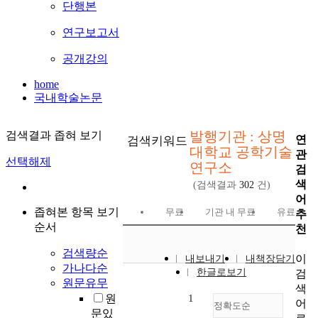
단행본
연구보고서
공개강의
home
국내학술논문
발행기관 : 상명
검색결과 좁혀 보기
연
검색키워드
대학교 공학기술
관
선택해제
연구소
검
색
(검색결과
302
건)
어
좁혀본 항목 보기
무료
기관 내 무료
유료
추
순서
천
검색량순
이
내보내기
내책장담기
가나다순
한글로보기
검
원문유무
색
원
1
어
정확도순
문있