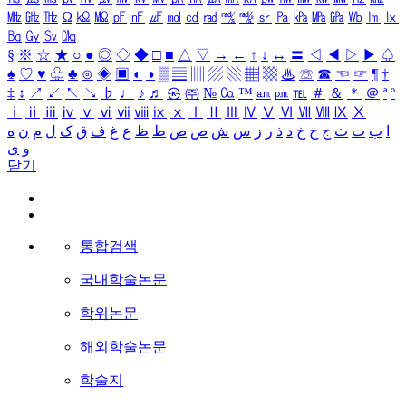
㎒
㎓
㎔
Ω
㏀
㏁
㎊
㎋
㎌
㏖
㏅
㎭
㎮
㎯
㏛
㎩
㎪
㎫
㎬
㏝
㏐
㏓
㏃
㏉
㏜
㏆
§
※
☆
★
○
●
◎
◇
◆
□
■
△
▽
→
←
↑
↓
↔
〓
◁
◀
▷
▶
♤
♠
♡
♥
♧
♣
⊙
◈
▣
◐
◑
▒
▤
▥
▨
▧
▦
▩
♨
☏
☎
☜
☞
¶
†
‡
↕
↗
↙
↖
↘
♭
♩
♪
♬
㉿
㈜
№
㏇
™
㏂
㏘
℡
＃
＆
＊
＠
ª
º
ⅰ
ⅱ
ⅲ
ⅳ
ⅴ
ⅵ
ⅶ
ⅷ
ⅸ
ⅹ
Ⅰ
Ⅱ
Ⅲ
Ⅳ
Ⅴ
Ⅵ
Ⅶ
Ⅷ
Ⅸ
Ⅹ
ا
ب
ت
ث
ج
ح
خ
د
ذ
ر
ز
س
ش
ص
ض
ط
ظ
ع
غ
ف
ق
ک
ل
م
ن
ه
و
ی
닫기
통합검색
국내학술논문
학위논문
해외학술논문
학술지