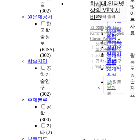
로
차세대 인터넷
음
내림차순
많
정확도
상의 VPN 서
(302)
이
순
원문제공처
비스
10개씩 출력
내림차순
본
인기도
한
자
순
조회
김수홍(Soo Hong
10개씩
국학
료
Kim)
,
박석천(Seok
연도순
출력
술정
Cheon Park)
제목순
20개씩
보
상명대학교 공
저자순
출력
(KISS)
학기술연구소
발행기
활
(302)
2003
30개씩
관순
학술지명
공학기술연구
용
출력
Vol.2003 No.2
공
도
50개씩
학기
높
출력
술연
은
100개씩
원문
구
자
보기
출력
(302)
료
V
주제분류
P
공
N
학
은
(300)
자
기
체
타
(2)
정
발행연도
보