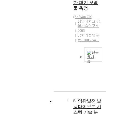
고
한 대기 오염
다
면
i
있
.
물 측정
기
s
다
S
업
a
.
(Se Won Oh)
O
의
s
또
상명대학교 공
I
본
u
한
학기술연구소
에
사
r
2003
서
있
와
공학기술연구
v
비
는
지
Vol.2003 No.1
e
스
C
사
y
의
M
또
o
종
원문
O
는
f
류
보기
S
지
t
도
가
최
사
h
고
m
근
와
e
속
i
대
지
p
,
x
기
사
r
대
e
오
간
e
용
d
염
에
s
량
-
물
전
e
의
m
질
6
용
태양광발전 발
n
정
o
에
회
광다이오드 시
t
보
d
의
선
스템 기술 분
l
전
e