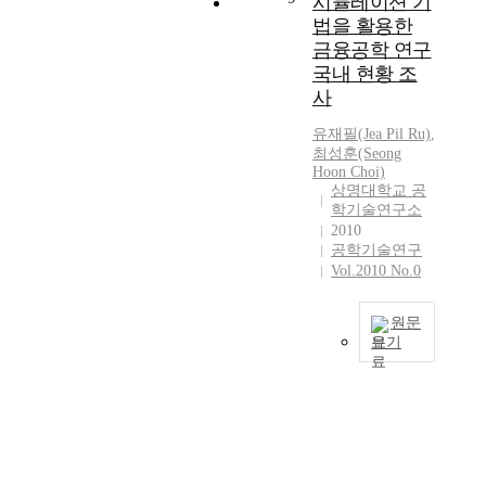
시뮬레이션 기
e
i
c
)
며
에
한
의
법을 활용한
c
g
t
이
이
여
일
방
등
금융공학 연구
h
i
필
에
러
환
법
다
t
국내 현황 조
o
요
따
개
으
을
양
E
사
n
하
라
의
로
이
한
m
a
게
이
노
s
용
기
유재필(Jea Pil Ru)
,
i
n
되
들
드
i
한
최성훈(Seong
술
t
d
며
의
를
m
특
Hoon Choi)
이
t
d
,
크
가
상명대학교 공
u
정
적
i
e
이
기
학기술연구소
진
l
지
용
n
m
의
별
2010
네
a
역
되
g
a
기
정
공학기술연구
트
t
에
어
D
n
반
확
Vol.2010 No.0
워
i
서
V
i
u
기
한
크
o
의
P
o
f
술
측
가
n
측
원문
N
d
a
로
정
이
보기
을
정
서
e
c
A
은
동
통
이
시
비
:
t
T
기
단
한
외
뮬
스
L
u
M
술
위
다
에
레
가
E
r
(
적
가
양
광
이
제
D
i
A
인
되
한
역
션
공
)
n
s
어
어
소
적
이
되
에
g