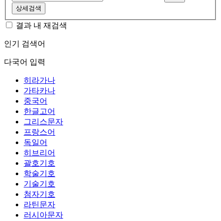
상세검색
결과 내 재검색
인기 검색어
다국어 입력
히라가나
가타카나
중국어
한글고어
그리스문자
프랑스어
독일어
히브리어
괄호기호
학술기호
기술기호
첨자기호
라틴문자
러시아문자