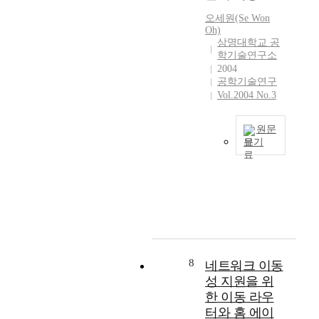
e
화
발
변
다
변
n
되
오세원(Se Won
전
,
훨
환
Oh)
v
고
은
산
씬
상명대학교 공
효
i
있
R
성
학기술연구소
저
율
r
다
F
비
2004
렴
이
o
.
와
와
공학기술연구
하
1
n
이
기
같
Vol.2004 No.3
게
5
m
러
저
은
원
∼
e
한
대
문
거
1
원문
n
제
역
제
리
보기
8
t
한
을
는
통
%
l
없
에
통
그
신
안
y
는
어
합
영
망
밖
c
서
로
화
향
(
의
o
비
졸
한
이
W
매
n
스
은
단
광
A
우
s
가
그
일
역
N
낮
c
가
크
칩
적
)
고
i
능
기
8
네트워크 이동
화
,
을
고
o
하
가
기
성 지원을 위
범
구
가
u
기
대
술
지
한 이동 라우
축
인
s
위
략
이
구
터와 홈 에이
할
현
t
해
직