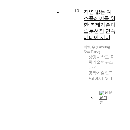
y
려
인
자
,
란
고
대
t
n
움
터
의
범
난
있
한
10
지연 없는 디
e
c
을
넷
구
지
해
지
특
c
스플레이를 위
h
가
접
조
구
하
만
성
h
r
지
한 복제기술과
속
변
적
고
,
을
n
o
게
슬롯선점 연속
지
화
인
복
차
평
o
n
된
점
미디어 서버
에
차
잡
후
가
l
o
다
을
대
원
한
I
하
o
u
.
박병수(Byoung
변
한
에
문
P
고
Soo Park)
g
s
본
경
특
서
제
v
,
상명대학교 공
y
T
논
하
성
의
를
6
학기술연구소
태
-
r
문
여
을
측
해
2004
도
양
e
a
에
도
분
정
공학기술연구
결
입
광
s
n
서
내
석
이
Vol.2004 No.1
하
시
발
p
s
는
부
키
필
기
에
전
e
f
에
의
위
요
위
는
시
원문
c
e
어
단
해
하
해
I
스
보기
i
r
로
말
공
게
모
P
템
a
M
졸
본
들
정
되
의
s
의
l
o
측
논
에
/
었
실
e
부
l
d
정
문
대
소
으
험
c
하
y
e
기
에
해
자
며
을
기
로
d
)
술
서
서
시