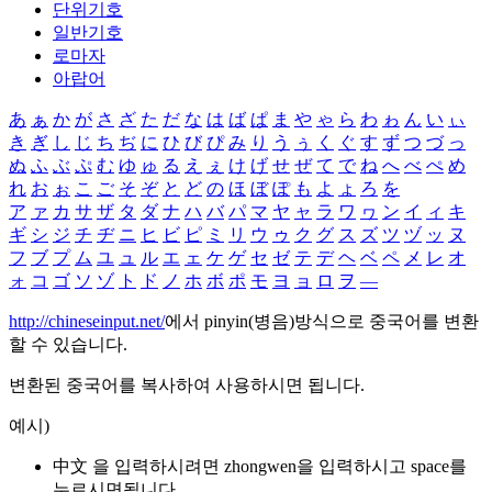
단위기호
일반기호
로마자
아랍어
あ
ぁ
か
が
さ
ざ
た
だ
な
は
ば
ぱ
ま
や
ゃ
ら
わ
ゎ
ん
い
ぃ
き
ぎ
し
じ
ち
ぢ
に
ひ
び
ぴ
み
り
う
ぅ
く
ぐ
す
ず
つ
づ
っ
ぬ
ふ
ぶ
ぷ
む
ゆ
ゅ
る
え
ぇ
け
げ
せ
ぜ
て
で
ね
へ
べ
ぺ
め
れ
お
ぉ
こ
ご
そ
ぞ
と
ど
の
ほ
ぼ
ぽ
も
よ
ょ
ろ
を
ア
ァ
カ
サ
ザ
タ
ダ
ナ
ハ
バ
パ
マ
ヤ
ャ
ラ
ワ
ヮ
ン
イ
ィ
キ
ギ
シ
ジ
チ
ヂ
ニ
ヒ
ビ
ピ
ミ
リ
ウ
ゥ
ク
グ
ス
ズ
ツ
ヅ
ッ
ヌ
フ
ブ
プ
ム
ユ
ュ
ル
エ
ェ
ケ
ゲ
セ
ゼ
テ
デ
ヘ
ベ
ペ
メ
レ
オ
ォ
コ
ゴ
ソ
ゾ
ト
ド
ノ
ホ
ボ
ポ
モ
ヨ
ョ
ロ
ヲ
―
http://chineseinput.net/
에서 pinyin(병음)방식으로 중국어를 변환
할 수 있습니다.
변환된 중국어를 복사하여 사용하시면 됩니다.
예시)
中文 을 입력하시려면
zhongwen
을 입력하시고 space를
누르시면됩니다.