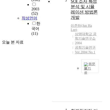
3
SOI 소자 특성
을
대
분석 및 시뮬
이
2003
한
레이션 방법론
용
(52)
사
개발
해
작성언어
용
마
한
자
이준하(Jun Ha
치
국어
의
Lee)
개
(11)
요
상명대학교 공
인
학기술연구소
구
이
오늘 본 자료
2004
가
구
공학기술연구
늘
축
Vol.2004 No.1
어
한
감
통
에
원문
신
따
보기
망
라
하
과
점
나
같
차
의
이
서
칩
이
비
으
를
스
로
직
의
시
접
수
스