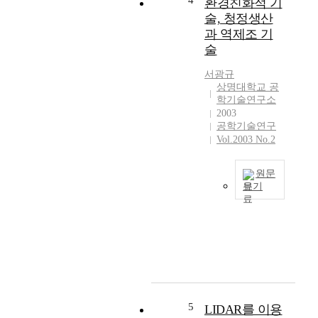
4
환경친화적 기
운
준
템
용
술, 청정생산
은
의
·
과 역제조 기
고
통
관
술
도
합
리
화
은
할
서광규
,
메
수
상명대학교 공
다
모
학기술연구소
있
양
리
2003
는
화
및
공학기술연구
기
,
디
Vol.2003 No.2
술
개
지
을
인
털
말
원문
화
기
한
보기
추
술
다
T
세
의
.
h
로
발
V
i
고
전
P
s
급
을
N
p
화
필
을
a
되
요
사
p
어
로
용
e
가
5
LIDAR를 이용
한
하
r