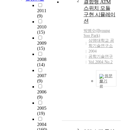
2
결합형 ATM
통
스위치 모듈
2011
신
구현 시뮬레이
(9)
망
션
을
2010
보
박병수(Byoung
(15)
유
Soo Park)
하
상명대학교 공
2009
학기술연구소
지
(15)
2004
않
공학기술연구
은
2008
Vol.2004 No.2
사
(14)
용
자
2007
원문
(9)
도
보기
공
정
2006
중
보
(9)
데
통
이
신
2005
터
서
(19)
통
비
신
스
2004
망
에
(160)