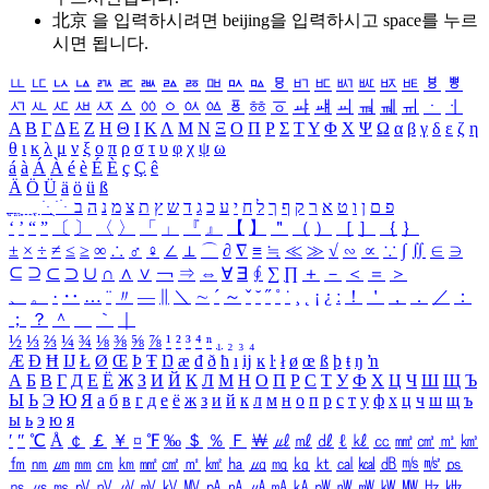
北京 을 입력하시려면
beijing
을 입력하시고 space를 누르
시면 됩니다.
ㅥ
ㅦ
ㅧ
ㅨ
ㅩ
ㅪ
ㅫ
ㅬ
ㅭ
ㅮ
ㅯ
ㅰ
ㅱ
ㅲ
ㅳ
ㅴ
ㅵ
ㅶ
ㅷ
ㅸ
ㅹ
ㅺ
ㅻ
ㅼ
ㅽ
ㅾ
ㅿ
ㆀ
ㆁ
ㆂ
ㆃ
ㆄ
ㆅ
ㆆ
ㆇ
ㆈ
ㆉ
ㆊ
ㆋ
ㆌ
ㆍ
ㆎ
Α
Β
Γ
Δ
Ε
Ζ
Η
Θ
Ι
Κ
Λ
Μ
Ν
Ξ
Ο
Π
Ρ
Σ
Τ
Υ
Φ
Χ
Ψ
Ω
α
β
γ
δ
ε
ζ
η
θ
ι
κ
λ
μ
ν
ξ
ο
π
ρ
σ
τ
υ
φ
χ
ψ
ω
á
à
Á
À
é
è
É
È
ç
Ç
ê
Ä
Ö
Ü
ä
ö
ü
ß
ְ
ֳ
ֲ
ֱ
ָ
ַ
ֵ
ֶ
ִ
ֹ
ּ
ֻ
ׂ
ׁ
ּ
ב
ה
נ
מ
צ
ת
ץ
ש
ד
ג
כ
ע
י
ח
ל
ך
ף
ק
ר
א
ט
ו
ן
ם
פ
‘
’
“
”
〔
〕
〈
〉
「
」
『
』
【
】
＂
（
）
［
］
｛
｝
±
×
÷
≠
≤
≥
∞
∴
♂
♀
∠
⊥
⌒
∂
∇
≡
≒
≪
≫
√
∽
∝
∵
∫
∬
∈
∋
⊆
⊇
⊂
⊃
∪
∩
∧
∨
￢
⇒
⇔
∀
∃
∮
∑
∏
＋
－
＜
＝
＞
、
。
·
‥
…
¨
〃
―
∥
＼
∼
´
～
ˇ
˘
˝
˚
˙
¸
˛
¡
¿
ː
！
＇
，
．
／
：
；
？
＾
＿
｀
｜
½
⅓
⅔
¼
¾
⅛
⅜
⅝
⅞
¹
²
³
⁴
ⁿ
₁
₂
₃
₄
Æ
Ð
Ħ
Ĳ
Ł
Ø
Œ
Þ
Ŧ
Ŋ
æ
đ
ð
ħ
ı
ĳ
ĸ
ŀ
ł
ø
œ
ß
þ
ŧ
ŋ
ŉ
А
Б
В
Г
Д
Е
Ё
Ж
З
И
Й
К
Л
М
Н
О
П
Р
С
Т
У
Ф
Х
Ц
Ч
Ш
Щ
Ъ
Ы
Ь
Э
Ю
Я
а
б
в
г
д
е
ё
ж
з
и
й
к
л
м
н
о
п
р
с
т
у
ф
х
ц
ч
ш
щ
ъ
ы
ь
э
ю
я
′
″
℃
Å
￠
￡
￥
¤
℉
‰
＄
％
Ｆ
￦
㎕
㎖
㎗
ℓ
㎘
㏄
㎣
㎤
㎥
㎦
㎙
㎚
㎛
㎜
㎝
㎞
㎟
㎠
㎡
㎢
㏊
㎍
㎎
㎏
㏏
㎈
㎉
㏈
㎧
㎨
㎰
㎱
㎲
㎳
㎴
㎵
㎶
㎷
㎸
㎹
㎀
㎁
㎂
㎃
㎄
㎺
㎻
㎽
㎾
㎿
㎐
㎑