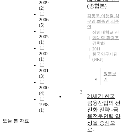
2009
(종합본)
(2)
김동욱
,
이행렬
,
심
2006
우영
,
최종인
,
김준
(5)
연
상명대학교 산
2005
업대학 환경조
(1)
경학화
2011
2002
한국연구재단
(1)
(NRF)
2001
원문보
(3)
기
2000
3
(4)
21세기 한국
금융산업의 선
1998
진화 전략 -금
(1)
융전문인력 양
오늘 본 자료
성을 중심으
로-