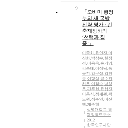
9
「오바마 행정
부의 새 국방
전략 평가 : 긴
축재정하의
‘선택과 집
중’」
이종화
,
윤인진
,
이
신화
,
박상수
,
한정
선
,
이용욱
,
손기영
,
김종태
,
이정남
,
송
규진
,
강문성
,
김진
규
,
이형식
,
공수진
,
허은
,
이철수
,
남성
욱
,
편주현
,
윤형진
,
이홍식
,
정재관
,
곽
도원
,
정주연
,
이신
행
,
채준형
상명대학교 경
제정책연구소
2012
한국연구재단