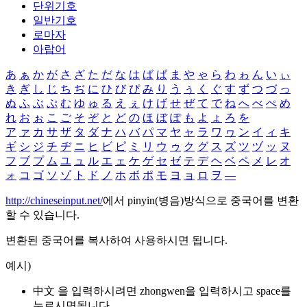
단위기호
일반기호
로마자
아랍어
あ
ぁ
か
が
さ
ざ
た
だ
な
は
ば
ぱ
ま
や
ゃ
ら
わ
ゎ
ん
い
ぃ
き
ぎ
し
じ
ち
ぢ
に
ひ
び
ぴ
み
り
う
ぅ
く
ぐ
す
ず
つ
づ
っ
ぬ
ふ
ぶ
ぷ
む
ゆ
ゅ
る
え
ぇ
け
げ
せ
ぜ
て
で
ね
へ
べ
ぺ
め
れ
お
ぉ
こ
ご
そ
ぞ
と
ど
の
ほ
ぼ
ぽ
も
よ
ょ
ろ
を
ア
ァ
カ
サ
ザ
タ
ダ
ナ
ハ
バ
パ
マ
ヤ
ャ
ラ
ワ
ヮ
ン
イ
ィ
キ
ギ
シ
ジ
チ
ヂ
ニ
ヒ
ビ
ピ
ミ
リ
ウ
ゥ
ク
グ
ス
ズ
ツ
ヅ
ッ
ヌ
フ
ブ
プ
ム
ユ
ュ
ル
エ
ェ
ケ
ゲ
セ
ゼ
テ
デ
ヘ
ベ
ペ
メ
レ
オ
ォ
コ
ゴ
ソ
ゾ
ト
ド
ノ
ホ
ボ
ポ
モ
ヨ
ョ
ロ
ヲ
―
http://chineseinput.net/
에서 pinyin(병음)방식으로 중국어를 변환
할 수 있습니다.
변환된 중국어를 복사하여 사용하시면 됩니다.
예시)
中文 을 입력하시려면
zhongwen
을 입력하시고 space를
누르시면됩니다.