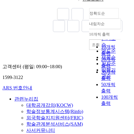
정확도순
내림차순
정확도
순
10개씩 출력
내림차순
인기도
순
조회
10개씩
연도순
출력
제목순
20개씩
저자순
출력
고객센터 (평일: 09:00~18:00)
발행기
30개씩
관순
1599-3122
출력
50개씩
ARS 번호안내
출력
100개씩
관련누리집
출력
대학공개강의(KOCW)
학술정보통계시스템(Rinfo)
외국학술지지원센터(FRIC)
학술관계분석서비스(SAM)
사서커뮤니티