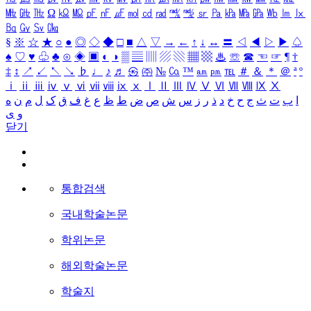
㎒
㎓
㎔
Ω
㏀
㏁
㎊
㎋
㎌
㏖
㏅
㎭
㎮
㎯
㏛
㎩
㎪
㎫
㎬
㏝
㏐
㏓
㏃
㏉
㏜
㏆
§
※
☆
★
○
●
◎
◇
◆
□
■
△
▽
→
←
↑
↓
↔
〓
◁
◀
▷
▶
♤
♠
♡
♥
♧
♣
⊙
◈
▣
◐
◑
▒
▤
▥
▨
▧
▦
▩
♨
☏
☎
☜
☞
¶
†
‡
↕
↗
↙
↖
↘
♭
♩
♪
♬
㉿
㈜
№
㏇
™
㏂
㏘
℡
＃
＆
＊
＠
ª
º
ⅰ
ⅱ
ⅲ
ⅳ
ⅴ
ⅵ
ⅶ
ⅷ
ⅸ
ⅹ
Ⅰ
Ⅱ
Ⅲ
Ⅳ
Ⅴ
Ⅵ
Ⅶ
Ⅷ
Ⅸ
Ⅹ
ا
ب
ت
ث
ج
ح
خ
د
ذ
ر
ز
س
ش
ص
ض
ط
ظ
ع
غ
ف
ق
ک
ل
م
ن
ه
و
ی
닫기
통합검색
국내학술논문
학위논문
해외학술논문
학술지