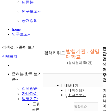
단행본
연구보고서
공개강의
home
연구보고서
검색결과 좁혀 보기
연
발행기관 : 상명
검색키워드
관
대학교
선택해제
검
(검색결과
50
건)
색
어
좁혀본 항목 보기
추
순서
천
내보내기
검색량순
이
내책장담기
가나다순
한글로보기
검
1
발행기관
색
한
어
정확도순
국연