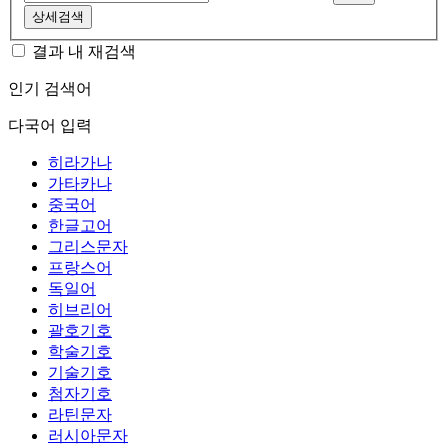
상세검색
결과 내 재검색
인기 검색어
다국어 입력
히라가나
가타카나
중국어
한글고어
그리스문자
프랑스어
독일어
히브리어
괄호기호
학술기호
기술기호
첨자기호
라틴문자
러시아문자