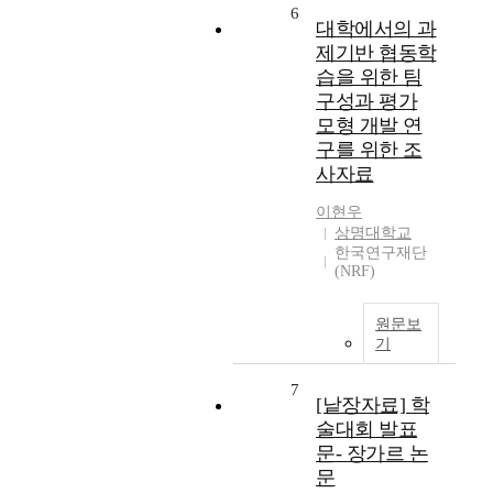
6
대학에서의 과
제기반 협동학
습을 위한 팀
구성과 평가
모형 개발 연
구를 위한 조
사자료
이현우
상명대학교
한국연구재단
(NRF)
원문보
기
7
[낱장자료] 학
술대회 발표
문- 장가르 논
문