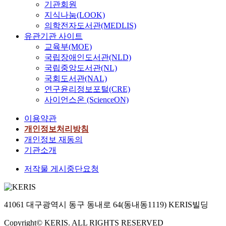
기관회원
지식나눔(LOOK)
의학전자도서관(MEDLIS)
유관기관 사이트
교육부(MOE)
국립장애인도서관(NLD)
국립중앙도서관(NL)
국회도서관(NAL)
연구윤리정보포털(CRE)
사이언스온 (ScienceON)
이용약관
개인정보처리방침
개인정보 재동의
기관소개
저작물 게시중단요청
41061 대구광역시 동구 동내로 64(동내동1119) KERIS빌딩
Copyright© KERIS. ALL RIGHTS RESERVED