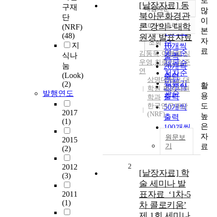
로
[낱장자료] 동
구재
내림차순
많
정확도
북아문화경관
단
이
순
론 강의 - 대학
10개씩 출력
(NRF)
내림차순
본
인기도
(48)
원생 발표자료
자
순
조회
지
10개씩
료
연도순
김동욱
,
이행렬
,
심
식나
출력
우영
,
최종인
제목순
,
김준
눔
20개씩
연
저자순
(Look)
출력
상명대학교 대
발행기
(2)
활
30개씩
학원 환경자원
발행연도
관순
용
출력
학과
도
한국연구재단
50개씩
2017
(NRF)
높
출력
(1)
은
100개씩
자
출력
원문보
2015
료
기
(2)
2
2012
[낱장자료] 학
(3)
술 세미나 발
표자료_‘1차-5
2011
(1)
차 콜로키움’
제 1회 세미나