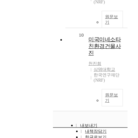
(NRF)
원문보
기
10
미국미네소타
친환경건물사
진
천진희
상명대학교
한국연구재단
(NRF)
원문보
기
내보내기
내책장담기
한글로보기