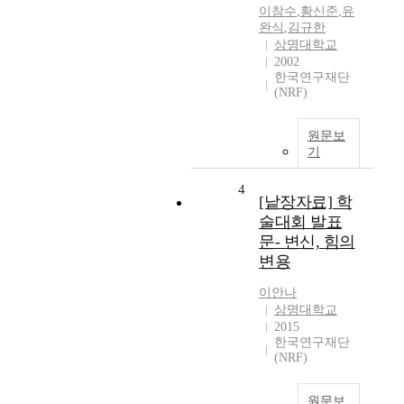
이참수
,
황신준
,
유
완식
,
김규한
상명대학교
2002
한국연구재단
(NRF)
원문보
기
4
[낱장자료] 학
술대회 발표
문- 변신, 힘의
변용
이안나
상명대학교
2015
한국연구재단
(NRF)
원문보