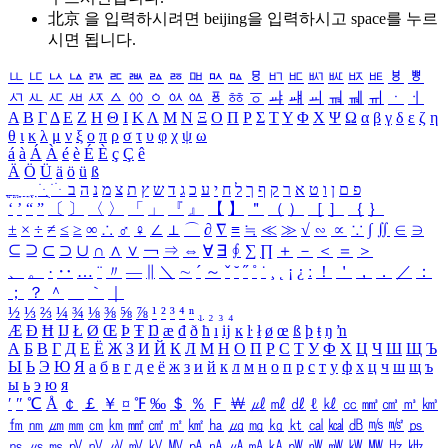
北京 을 입력하시려면
beijing
을 입력하시고 space를 누르
시면 됩니다.
ㅥ
ㅦ
ㅧ
ㅨ
ㅩ
ㅪ
ㅫ
ㅬ
ㅭ
ㅮ
ㅯ
ㅰ
ㅱ
ㅲ
ㅳ
ㅴ
ㅵ
ㅶ
ㅷ
ㅸ
ㅹ
ㅺ
ㅻ
ㅼ
ㅽ
ㅾ
ㅿ
ㆀ
ㆁ
ㆂ
ㆃ
ㆄ
ㆅ
ㆆ
ㆇ
ㆈ
ㆉ
ㆊ
ㆋ
ㆌ
ㆍ
ㆎ
Α
Β
Γ
Δ
Ε
Ζ
Η
Θ
Ι
Κ
Λ
Μ
Ν
Ξ
Ο
Π
Ρ
Σ
Τ
Υ
Φ
Χ
Ψ
Ω
α
β
γ
δ
ε
ζ
η
θ
ι
κ
λ
μ
ν
ξ
ο
π
ρ
σ
τ
υ
φ
χ
ψ
ω
á
à
Á
À
é
è
É
È
ç
Ç
ê
Ä
Ö
Ü
ä
ö
ü
ß
ְ
ֳ
ֲ
ֱ
ָ
ַ
ֵ
ֶ
ִ
ֹ
ּ
ֻ
ׂ
ׁ
ּ
ב
ה
נ
מ
צ
ת
ץ
ש
ד
ג
כ
ע
י
ח
ל
ך
ף
ק
ר
א
ט
ו
ן
ם
פ
‘
’
“
”
〔
〕
〈
〉
「
」
『
』
【
】
＂
（
）
［
］
｛
｝
±
×
÷
≠
≤
≥
∞
∴
♂
♀
∠
⊥
⌒
∂
∇
≡
≒
≪
≫
√
∽
∝
∵
∫
∬
∈
∋
⊆
⊇
⊂
⊃
∪
∩
∧
∨
￢
⇒
⇔
∀
∃
∮
∑
∏
＋
－
＜
＝
＞
、
。
·
‥
…
¨
〃
―
∥
＼
∼
´
～
ˇ
˘
˝
˚
˙
¸
˛
¡
¿
ː
！
＇
，
．
／
：
；
？
＾
＿
｀
｜
½
⅓
⅔
¼
¾
⅛
⅜
⅝
⅞
¹
²
³
⁴
ⁿ
₁
₂
₃
₄
Æ
Ð
Ħ
Ĳ
Ł
Ø
Œ
Þ
Ŧ
Ŋ
æ
đ
ð
ħ
ı
ĳ
ĸ
ŀ
ł
ø
œ
ß
þ
ŧ
ŋ
ŉ
А
Б
В
Г
Д
Е
Ё
Ж
З
И
Й
К
Л
М
Н
О
П
Р
С
Т
У
Ф
Х
Ц
Ч
Ш
Щ
Ъ
Ы
Ь
Э
Ю
Я
а
б
в
г
д
е
ё
ж
з
и
й
к
л
м
н
о
п
р
с
т
у
ф
х
ц
ч
ш
щ
ъ
ы
ь
э
ю
я
′
″
℃
Å
￠
￡
￥
¤
℉
‰
＄
％
Ｆ
￦
㎕
㎖
㎗
ℓ
㎘
㏄
㎣
㎤
㎥
㎦
㎙
㎚
㎛
㎜
㎝
㎞
㎟
㎠
㎡
㎢
㏊
㎍
㎎
㎏
㏏
㎈
㎉
㏈
㎧
㎨
㎰
㎱
㎲
㎳
㎴
㎵
㎶
㎷
㎸
㎹
㎀
㎁
㎂
㎃
㎄
㎺
㎻
㎽
㎾
㎿
㎐
㎑