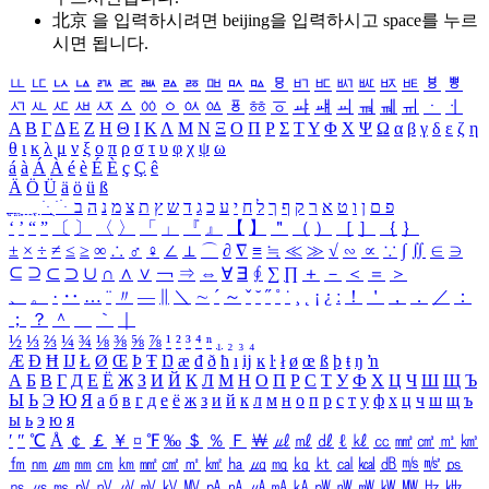
北京 을 입력하시려면
beijing
을 입력하시고 space를 누르
시면 됩니다.
ㅥ
ㅦ
ㅧ
ㅨ
ㅩ
ㅪ
ㅫ
ㅬ
ㅭ
ㅮ
ㅯ
ㅰ
ㅱ
ㅲ
ㅳ
ㅴ
ㅵ
ㅶ
ㅷ
ㅸ
ㅹ
ㅺ
ㅻ
ㅼ
ㅽ
ㅾ
ㅿ
ㆀ
ㆁ
ㆂ
ㆃ
ㆄ
ㆅ
ㆆ
ㆇ
ㆈ
ㆉ
ㆊ
ㆋ
ㆌ
ㆍ
ㆎ
Α
Β
Γ
Δ
Ε
Ζ
Η
Θ
Ι
Κ
Λ
Μ
Ν
Ξ
Ο
Π
Ρ
Σ
Τ
Υ
Φ
Χ
Ψ
Ω
α
β
γ
δ
ε
ζ
η
θ
ι
κ
λ
μ
ν
ξ
ο
π
ρ
σ
τ
υ
φ
χ
ψ
ω
á
à
Á
À
é
è
É
È
ç
Ç
ê
Ä
Ö
Ü
ä
ö
ü
ß
ְ
ֳ
ֲ
ֱ
ָ
ַ
ֵ
ֶ
ִ
ֹ
ּ
ֻ
ׂ
ׁ
ּ
ב
ה
נ
מ
צ
ת
ץ
ש
ד
ג
כ
ע
י
ח
ל
ך
ף
ק
ר
א
ט
ו
ן
ם
פ
‘
’
“
”
〔
〕
〈
〉
「
」
『
』
【
】
＂
（
）
［
］
｛
｝
±
×
÷
≠
≤
≥
∞
∴
♂
♀
∠
⊥
⌒
∂
∇
≡
≒
≪
≫
√
∽
∝
∵
∫
∬
∈
∋
⊆
⊇
⊂
⊃
∪
∩
∧
∨
￢
⇒
⇔
∀
∃
∮
∑
∏
＋
－
＜
＝
＞
、
。
·
‥
…
¨
〃
―
∥
＼
∼
´
～
ˇ
˘
˝
˚
˙
¸
˛
¡
¿
ː
！
＇
，
．
／
：
；
？
＾
＿
｀
｜
½
⅓
⅔
¼
¾
⅛
⅜
⅝
⅞
¹
²
³
⁴
ⁿ
₁
₂
₃
₄
Æ
Ð
Ħ
Ĳ
Ł
Ø
Œ
Þ
Ŧ
Ŋ
æ
đ
ð
ħ
ı
ĳ
ĸ
ŀ
ł
ø
œ
ß
þ
ŧ
ŋ
ŉ
А
Б
В
Г
Д
Е
Ё
Ж
З
И
Й
К
Л
М
Н
О
П
Р
С
Т
У
Ф
Х
Ц
Ч
Ш
Щ
Ъ
Ы
Ь
Э
Ю
Я
а
б
в
г
д
е
ё
ж
з
и
й
к
л
м
н
о
п
р
с
т
у
ф
х
ц
ч
ш
щ
ъ
ы
ь
э
ю
я
′
″
℃
Å
￠
￡
￥
¤
℉
‰
＄
％
Ｆ
￦
㎕
㎖
㎗
ℓ
㎘
㏄
㎣
㎤
㎥
㎦
㎙
㎚
㎛
㎜
㎝
㎞
㎟
㎠
㎡
㎢
㏊
㎍
㎎
㎏
㏏
㎈
㎉
㏈
㎧
㎨
㎰
㎱
㎲
㎳
㎴
㎵
㎶
㎷
㎸
㎹
㎀
㎁
㎂
㎃
㎄
㎺
㎻
㎽
㎾
㎿
㎐
㎑