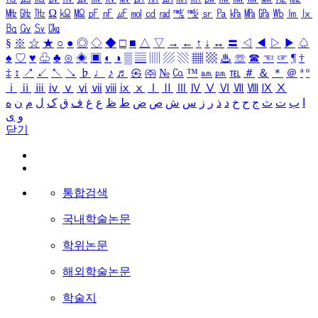
㎒
㎓
㎔
Ω
㏀
㏁
㎊
㎋
㎌
㏖
㏅
㎭
㎮
㎯
㏛
㎩
㎪
㎫
㎬
㏝
㏐
㏓
㏃
㏉
㏜
㏆
§
※
☆
★
○
●
◎
◇
◆
□
■
△
▽
→
←
↑
↓
↔
〓
◁
◀
▷
▶
♤
♠
♡
♥
♧
♣
⊙
◈
▣
◐
◑
▒
▤
▥
▨
▧
▦
▩
♨
☏
☎
☜
☞
¶
†
‡
↕
↗
↙
↖
↘
♭
♩
♪
♬
㉿
㈜
№
㏇
™
㏂
㏘
℡
＃
＆
＊
＠
ª
º
ⅰ
ⅱ
ⅲ
ⅳ
ⅴ
ⅵ
ⅶ
ⅷ
ⅸ
ⅹ
Ⅰ
Ⅱ
Ⅲ
Ⅳ
Ⅴ
Ⅵ
Ⅶ
Ⅷ
Ⅸ
Ⅹ
ا
ب
ت
ث
ج
ح
خ
د
ذ
ر
ز
س
ش
ص
ض
ط
ظ
ع
غ
ف
ق
ک
ل
م
ن
ه
و
ی
닫기
통합검색
국내학술논문
학위논문
해외학술논문
학술지