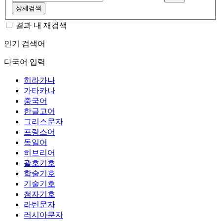
상세검색
결과 내 재검색
인기 검색어
다국어 입력
히라가나
가타카나
중국어
한글고어
그리스문자
프랑스어
독일어
히브리어
괄호기호
학술기호
기술기호
첨자기호
라틴문자
러시아문자