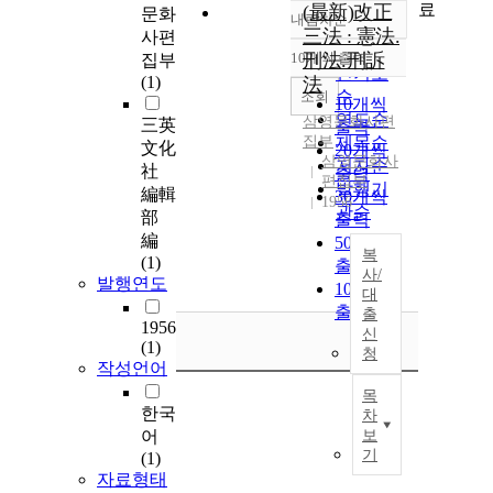
료
(最新)改正
문화
내림차순
정확도
三法 : 憲法.
사편
순
10개씩 출력
刑法.刑訴
집부
내림차순
인기도
(1)
法
순
조회
10개씩
연도순
삼영문화사편
三英
출력
집부
제목순
文化
20개씩
삼영문화사
저자순
社
출력
편집부
발행기
編輯
30개씩
1956
관순
部
출력
編
50개씩
복
(1)
출력
사/
발행연도
100개씩
대
출력
출
1956
신
(1)
청
작성언어
목
한국
차
어
보
기
(1)
자료형태