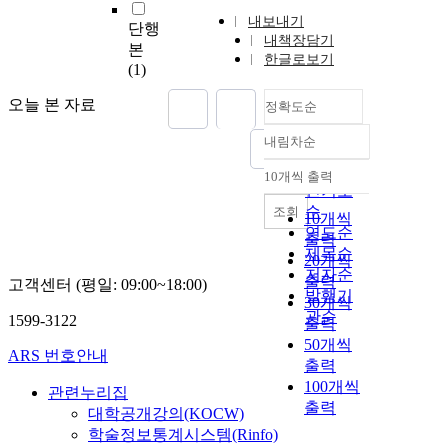
내보내기
단행
내책장담기
본
한글로보기
(1)
오늘 본 자료
정확도순
내림차순
정확도
순
10개씩 출력
내림차순
인기도
순
조회
10개씩
연도순
출력
제목순
20개씩
저자순
출력
고객센터 (평일: 09:00~18:00)
발행기
30개씩
관순
1599-3122
출력
50개씩
ARS 번호안내
출력
100개씩
관련누리집
출력
대학공개강의(KOCW)
학술정보통계시스템(Rinfo)