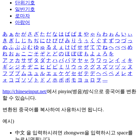
단위기호
일반기호
로마자
아랍어
あ
ぁ
か
が
さ
ざ
た
だ
な
は
ば
ぱ
ま
や
ゃ
ら
わ
ゎ
ん
い
ぃ
き
ぎ
し
じ
ち
ぢ
に
ひ
び
ぴ
み
り
う
ぅ
く
ぐ
す
ず
つ
づ
っ
ぬ
ふ
ぶ
ぷ
む
ゆ
ゅ
る
え
ぇ
け
げ
せ
ぜ
て
で
ね
へ
べ
ぺ
め
れ
お
ぉ
こ
ご
そ
ぞ
と
ど
の
ほ
ぼ
ぽ
も
よ
ょ
ろ
を
ア
ァ
カ
サ
ザ
タ
ダ
ナ
ハ
バ
パ
マ
ヤ
ャ
ラ
ワ
ヮ
ン
イ
ィ
キ
ギ
シ
ジ
チ
ヂ
ニ
ヒ
ビ
ピ
ミ
リ
ウ
ゥ
ク
グ
ス
ズ
ツ
ヅ
ッ
ヌ
フ
ブ
プ
ム
ユ
ュ
ル
エ
ェ
ケ
ゲ
セ
ゼ
テ
デ
ヘ
ベ
ペ
メ
レ
オ
ォ
コ
ゴ
ソ
ゾ
ト
ド
ノ
ホ
ボ
ポ
モ
ヨ
ョ
ロ
ヲ
―
http://chineseinput.net/
에서 pinyin(병음)방식으로 중국어를 변환
할 수 있습니다.
변환된 중국어를 복사하여 사용하시면 됩니다.
예시)
中文 을 입력하시려면
zhongwen
을 입력하시고 space를
누르시면됩니다.