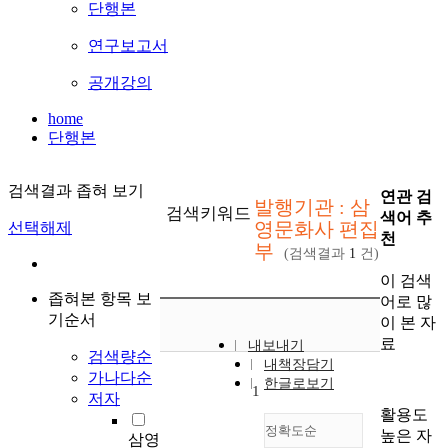
단행본
연구보고서
공개강의
home
단행본
검색결과 좁혀 보기
연관 검
발행기관 : 삼
검색키워드
색어 추
영문화사 편집
선택해제
천
부
(검색결과
1
건)
이 검색
좁혀본 항목 보
어로 많
기순서
이 본 자
료
내보내기
검색량순
내책장담기
가나다순
한글로보기
1
저자
활용도
정확도순
높은 자
삼영