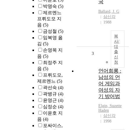
국
박명숙
(5)
Ballard, J. G
제르멘느
삼신각
프뤼도모 지
1988
음
(5)
금성철
(5)
복
임복영 옮
사/
김
(5)
대
손영목 지
출
3
음
(5)
신
최정주 지
청
음
(5)
언어희롱 :
프뤼도모,
남성의 언
제르멘느
(5)
어 게임과
곽선숙
(4)
여성의 자
곽병규
(4)
기 방어법
윤영근
(4)
Elgin, Suzette
심정순
(4)
Haden
이윤호 지
삼신각
음
(4)
1998
포싸이스,