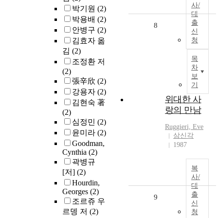
사/
박기원
(2)
대
박용배
(2)
출
8
안병구
(2)
신
김효자 옮
청
김
(2)
목
조정환 저
차
(2)
보
張辛欣
(2)
기
강용자
(2)
위대한 사
김현숙 著
랑의 만남
(2)
심정민
(2)
Ruggieri, Eve
윤미라
(2)
삼신각
Goodman,
1987
Cynthia
(2)
곽병규
복
[저]
(2)
사/
Hourdin,
대
Georges
(2)
출
9
조르쥬 우
신
르뎅 저
(2)
청