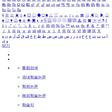
㎒
㎓
㎔
Ω
㏀
㏁
㎊
㎋
㎌
㏖
㏅
㎭
㎮
㎯
㏛
㎩
㎪
㎫
㎬
㏝
㏐
㏓
㏃
㏉
㏜
㏆
§
※
☆
★
○
●
◎
◇
◆
□
■
△
▽
→
←
↑
↓
↔
〓
◁
◀
▷
▶
♤
♠
♡
♥
♧
♣
⊙
◈
▣
◐
◑
▒
▤
▥
▨
▧
▦
▩
♨
☏
☎
☜
☞
¶
†
‡
↕
↗
↙
↖
↘
♭
♩
♪
♬
㉿
㈜
№
㏇
™
㏂
㏘
℡
＃
＆
＊
＠
ª
º
ⅰ
ⅱ
ⅲ
ⅳ
ⅴ
ⅵ
ⅶ
ⅷ
ⅸ
ⅹ
Ⅰ
Ⅱ
Ⅲ
Ⅳ
Ⅴ
Ⅵ
Ⅶ
Ⅷ
Ⅸ
Ⅹ
ا
ب
ت
ث
ج
ح
خ
د
ذ
ر
ز
س
ش
ص
ض
ط
ظ
ع
غ
ف
ق
ک
ل
م
ن
ه
و
ی
닫기
통합검색
국내학술논문
학위논문
해외학술논문
학술지