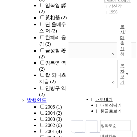
나쓰메 소세키
임복영 譯
삼신각
(2)
1996
黃相基
(2)
단 올베우
복
스 저
(2)
사/
한혜리 옮
대
출
김
(2)
신
금성철 著
청
(2)
임복영 역
목
(2)
차
칼 되니츠
보
지음
(2)
기
안병구 역
(2)
내보내기
발행연도
내책장담기
2005
(1)
한글로보기
2004
(2)
2003
(3)
2002
(6)
정확도순
2001
(4)
내림차순