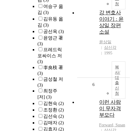
청
여승구 옮
강 변호사
김
(3)
이야기 : 윤
김유동 옮
김
(3)
상일 장편
공선옥
(3)
소설
윤영근 著
윤상일
(3)
삼신각
프레드릭
1995
포싸이스 저
(3)
李良枝 著
복
사/
(3)
대
금성철 저
출
6
(3)
신
최정주
청
[저]
(3)
이런 사람
김현숙
(2)
이 무자격
조정환
(2)
부모다
김선숙
(2)
김매자
(2)
Forward, Susan
김효자
(2)
삼신각