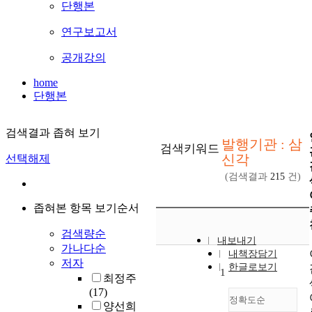
단행본
연구보고서
공개강의
home
단행본
검색결과 좁혀 보기
발행기관 : 삼
검색키워드
신각
선택해제
(검색결과
215
건)
좁혀본 항목 보기순서
검색량순
내보내기
가나다순
내책장담기
저자
한글로보기
1
최정주
(17)
정확도순
양선희