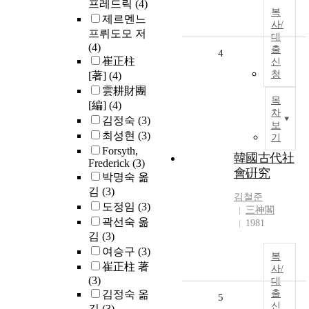
프레드릭
(4)
복
제르멘느
사/
프뤼도모 저
대
(4)
출
4
崔正柱
신
청
[著]
(4)
雲耕財團
목
[編]
(4)
차
김정숙
(3)
보
최성현
(3)
기
Forsyth,
韓國古代社
Frederick
(3)
會硏究
박명숙 옮
김
(3)
김철준
도정임
(3)
三神閣
곽선숙 옮
1981
김
(3)
여승구
(3)
복
崔正柱 著
사/
(3)
대
김정숙 옮
출
5
신
김
(3)