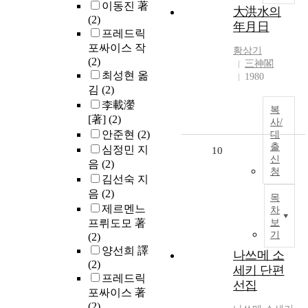
이동진 著
大洪水의
(2)
年月日
프레드릭
포싸이스 작
황상기
(2)
三神閣
최성현 옮
1980
김
(2)
李載灐
복
[著]
(2)
사/
안준현
(2)
대
출
심정민 지
10
신
음
(2)
청
김선숙 지
음
(2)
목
제르멘느
차
프뤼도모 著
보
기
(2)
양선희 譯
나쓰메 소
(2)
세키 단편
프레드릭
선집
포싸이스 著
(2)