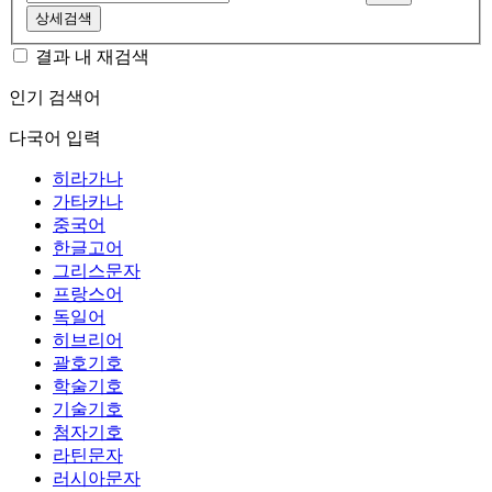
상세검색
결과 내 재검색
인기 검색어
다국어 입력
히라가나
가타카나
중국어
한글고어
그리스문자
프랑스어
독일어
히브리어
괄호기호
학술기호
기술기호
첨자기호
라틴문자
러시아문자