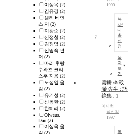
이상옥
(2)
1990
김유경
(2)
샐리 베인
복
스 저
(2)
사/
대
지광준
(2)
출
신정철
(2)
7
신
김정엽
(2)
청
신명숙 편
저
(2)
목
마리 후랑
차
보
수와즈 크리
기
스뚜 지음
(2)
雲耕 李載
도정임 옮
김
(2)
灐 先生 : 語
유기성
(2)
錄集 . 1
신동한
(2)
이재형
한혜리
(2)
삼신각
Olweus,
1997
Dan
(2)
이상옥 옮
복
김
(2)