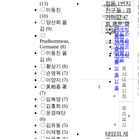
정동 1번지
(13)
내림차순
정확도
이동진
친구들 : 경
순
(10)
10개씩 출력
기여고 47
내림차순
인기도
양선희 옮
회 동문 글
순
조회
김
(9)
10개씩
모음
연도순
출력
제목순
Prudhommeau,
삼신각
20개씩
Germaine
(8)
저자순
삼신각
출력
이동진 옮
발행기
1999
30개씩
김
(8)
관순
출력
황상기
(8)
50개씩
복
손영목
(7)
사/
출력
대
이양지
(7)
100개씩
출
黃相基 著
2
출력
신
(7)
청
임복영
(7)
김홍희
(6)
목
운경재단
차
(6)
보
기
김유동
(5)
이재형
(5)
태양의 제
이윤호
(5)