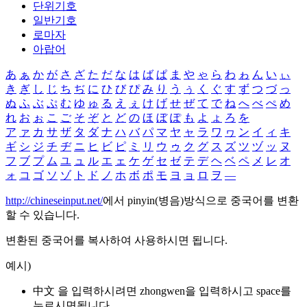
단위기호
일반기호
로마자
아랍어
あ
ぁ
か
が
さ
ざ
た
だ
な
は
ば
ぱ
ま
や
ゃ
ら
わ
ゎ
ん
い
ぃ
き
ぎ
し
じ
ち
ぢ
に
ひ
び
ぴ
み
り
う
ぅ
く
ぐ
す
ず
つ
づ
っ
ぬ
ふ
ぶ
ぷ
む
ゆ
ゅ
る
え
ぇ
け
げ
せ
ぜ
て
で
ね
へ
べ
ぺ
め
れ
お
ぉ
こ
ご
そ
ぞ
と
ど
の
ほ
ぼ
ぽ
も
よ
ょ
ろ
を
ア
ァ
カ
サ
ザ
タ
ダ
ナ
ハ
バ
パ
マ
ヤ
ャ
ラ
ワ
ヮ
ン
イ
ィ
キ
ギ
シ
ジ
チ
ヂ
ニ
ヒ
ビ
ピ
ミ
リ
ウ
ゥ
ク
グ
ス
ズ
ツ
ヅ
ッ
ヌ
フ
ブ
プ
ム
ユ
ュ
ル
エ
ェ
ケ
ゲ
セ
ゼ
テ
デ
ヘ
ベ
ペ
メ
レ
オ
ォ
コ
ゴ
ソ
ゾ
ト
ド
ノ
ホ
ボ
ポ
モ
ヨ
ョ
ロ
ヲ
―
http://chineseinput.net/
에서 pinyin(병음)방식으로 중국어를 변환
할 수 있습니다.
변환된 중국어를 복사하여 사용하시면 됩니다.
예시)
中文 을 입력하시려면
zhongwen
을 입력하시고 space를
누르시면됩니다.