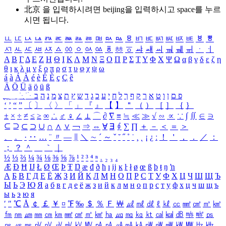
北京 을 입력하시려면
beijing
을 입력하시고 space를 누르
시면 됩니다.
ㅥ
ㅦ
ㅧ
ㅨ
ㅩ
ㅪ
ㅫ
ㅬ
ㅭ
ㅮ
ㅯ
ㅰ
ㅱ
ㅲ
ㅳ
ㅴ
ㅵ
ㅶ
ㅷ
ㅸ
ㅹ
ㅺ
ㅻ
ㅼ
ㅽ
ㅾ
ㅿ
ㆀ
ㆁ
ㆂ
ㆃ
ㆄ
ㆅ
ㆆ
ㆇ
ㆈ
ㆉ
ㆊ
ㆋ
ㆌ
ㆍ
ㆎ
Α
Β
Γ
Δ
Ε
Ζ
Η
Θ
Ι
Κ
Λ
Μ
Ν
Ξ
Ο
Π
Ρ
Σ
Τ
Υ
Φ
Χ
Ψ
Ω
α
β
γ
δ
ε
ζ
η
θ
ι
κ
λ
μ
ν
ξ
ο
π
ρ
σ
τ
υ
φ
χ
ψ
ω
á
à
Á
À
é
è
É
È
ç
Ç
ê
Ä
Ö
Ü
ä
ö
ü
ß
ְ
ֳ
ֲ
ֱ
ָ
ַ
ֵ
ֶ
ִ
ֹ
ּ
ֻ
ׂ
ׁ
ּ
ב
ה
נ
מ
צ
ת
ץ
ש
ד
ג
כ
ע
י
ח
ל
ך
ף
ק
ר
א
ט
ו
ן
ם
פ
‘
’
“
”
〔
〕
〈
〉
「
」
『
』
【
】
＂
（
）
［
］
｛
｝
±
×
÷
≠
≤
≥
∞
∴
♂
♀
∠
⊥
⌒
∂
∇
≡
≒
≪
≫
√
∽
∝
∵
∫
∬
∈
∋
⊆
⊇
⊂
⊃
∪
∩
∧
∨
￢
⇒
⇔
∀
∃
∮
∑
∏
＋
－
＜
＝
＞
、
。
·
‥
…
¨
〃
―
∥
＼
∼
´
～
ˇ
˘
˝
˚
˙
¸
˛
¡
¿
ː
！
＇
，
．
／
：
；
？
＾
＿
｀
｜
½
⅓
⅔
¼
¾
⅛
⅜
⅝
⅞
¹
²
³
⁴
ⁿ
₁
₂
₃
₄
Æ
Ð
Ħ
Ĳ
Ł
Ø
Œ
Þ
Ŧ
Ŋ
æ
đ
ð
ħ
ı
ĳ
ĸ
ŀ
ł
ø
œ
ß
þ
ŧ
ŋ
ŉ
А
Б
В
Г
Д
Е
Ё
Ж
З
И
Й
К
Л
М
Н
О
П
Р
С
Т
У
Ф
Х
Ц
Ч
Ш
Щ
Ъ
Ы
Ь
Э
Ю
Я
а
б
в
г
д
е
ё
ж
з
и
й
к
л
м
н
о
п
р
с
т
у
ф
х
ц
ч
ш
щ
ъ
ы
ь
э
ю
я
′
″
℃
Å
￠
￡
￥
¤
℉
‰
＄
％
Ｆ
￦
㎕
㎖
㎗
ℓ
㎘
㏄
㎣
㎤
㎥
㎦
㎙
㎚
㎛
㎜
㎝
㎞
㎟
㎠
㎡
㎢
㏊
㎍
㎎
㎏
㏏
㎈
㎉
㏈
㎧
㎨
㎰
㎱
㎲
㎳
㎴
㎵
㎶
㎷
㎸
㎹
㎀
㎁
㎂
㎃
㎄
㎺
㎻
㎽
㎾
㎿
㎐
㎑