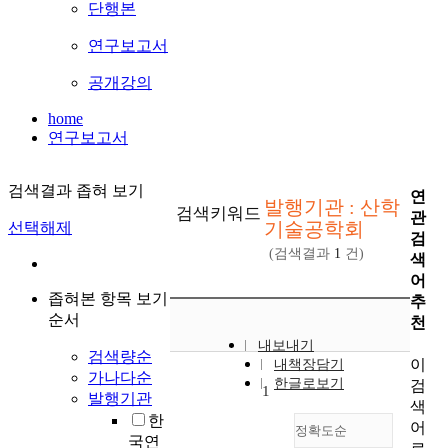
단행본
연구보고서
공개강의
home
연구보고서
검색결과 좁혀 보기
연
발행기관 : 산학
검색키워드
관
기술공학회
선택해제
검
(검색결과
1
건)
색
어
좁혀본 항목 보기
추
순서
천
내보내기
검색량순
이
내책장담기
가나다순
한글로보기
검
1
발행기관
색
한
어
정확도순
국연