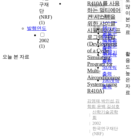
로
R410A를 사용
구재
내림차순
많
정확도
하는 멀티에어
단
이
순
컨 시스템을
10개씩 출력
(NRF)
내림차순
본
인기도
(1)
위한 사이클
자
순
조회
발행연도
10개씩
시뮬레이션 프
료
연도순
출력
로그램 개발
제목순
2002
20개씩
(Development
(1)
저자순
출력
of a Cycle
발행기
활
30개씩
오늘 본 자료
Simulation
관순
용
출력
Program for
도
50개씩
Multi-
높
출력
Airconditioning
은
100개씩
Systems using
자
출력
R410A)
료
김영재
,
박인섭
,
김
학희
,
윤백
,
길성호
산학기술공학
회
2002
한국연구재단
(NRF)