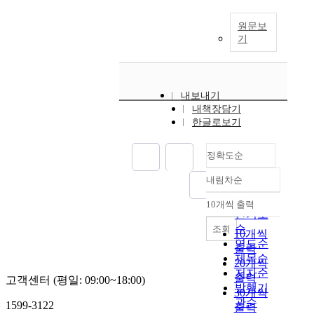
원문보
기
내보내기
내책장담기
한글로보기
정확도순
내림차순
정확도
순
10개씩 출력
내림차순
인기도
순
조회
10개씩
연도순
출력
제목순
20개씩
저자순
출력
고객센터 (평일: 09:00~18:00)
발행기
30개씩
관순
1599-3122
출력