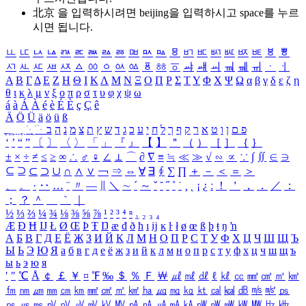
北京 을 입력하시려면
beijing
을 입력하시고 space를 누르
시면 됩니다.
ㅥ
ㅦ
ㅧ
ㅨ
ㅩ
ㅪ
ㅫ
ㅬ
ㅭ
ㅮ
ㅯ
ㅰ
ㅱ
ㅲ
ㅳ
ㅴ
ㅵ
ㅶ
ㅷ
ㅸ
ㅹ
ㅺ
ㅻ
ㅼ
ㅽ
ㅾ
ㅿ
ㆀ
ㆁ
ㆂ
ㆃ
ㆄ
ㆅ
ㆆ
ㆇ
ㆈ
ㆉ
ㆊ
ㆋ
ㆌ
ㆍ
ㆎ
Α
Β
Γ
Δ
Ε
Ζ
Η
Θ
Ι
Κ
Λ
Μ
Ν
Ξ
Ο
Π
Ρ
Σ
Τ
Υ
Φ
Χ
Ψ
Ω
α
β
γ
δ
ε
ζ
η
θ
ι
κ
λ
μ
ν
ξ
ο
π
ρ
σ
τ
υ
φ
χ
ψ
ω
á
à
Á
À
é
è
É
È
ç
Ç
ê
Ä
Ö
Ü
ä
ö
ü
ß
ְ
ֳ
ֲ
ֱ
ָ
ַ
ֵ
ֶ
ִ
ֹ
ּ
ֻ
ׂ
ׁ
ּ
ב
ה
נ
מ
צ
ת
ץ
ש
ד
ג
כ
ע
י
ח
ל
ך
ף
ק
ר
א
ט
ו
ן
ם
פ
‘
’
“
”
〔
〕
〈
〉
「
」
『
』
【
】
＂
（
）
［
］
｛
｝
±
×
÷
≠
≤
≥
∞
∴
♂
♀
∠
⊥
⌒
∂
∇
≡
≒
≪
≫
√
∽
∝
∵
∫
∬
∈
∋
⊆
⊇
⊂
⊃
∪
∩
∧
∨
￢
⇒
⇔
∀
∃
∮
∑
∏
＋
－
＜
＝
＞
、
。
·
‥
…
¨
〃
―
∥
＼
∼
´
～
ˇ
˘
˝
˚
˙
¸
˛
¡
¿
ː
！
＇
，
．
／
：
；
？
＾
＿
｀
｜
½
⅓
⅔
¼
¾
⅛
⅜
⅝
⅞
¹
²
³
⁴
ⁿ
₁
₂
₃
₄
Æ
Ð
Ħ
Ĳ
Ł
Ø
Œ
Þ
Ŧ
Ŋ
æ
đ
ð
ħ
ı
ĳ
ĸ
ŀ
ł
ø
œ
ß
þ
ŧ
ŋ
ŉ
А
Б
В
Г
Д
Е
Ё
Ж
З
И
Й
К
Л
М
Н
О
П
Р
С
Т
У
Ф
Х
Ц
Ч
Ш
Щ
Ъ
Ы
Ь
Э
Ю
Я
а
б
в
г
д
е
ё
ж
з
и
й
к
л
м
н
о
п
р
с
т
у
ф
х
ц
ч
ш
щ
ъ
ы
ь
э
ю
я
′
″
℃
Å
￠
￡
￥
¤
℉
‰
＄
％
Ｆ
￦
㎕
㎖
㎗
ℓ
㎘
㏄
㎣
㎤
㎥
㎦
㎙
㎚
㎛
㎜
㎝
㎞
㎟
㎠
㎡
㎢
㏊
㎍
㎎
㎏
㏏
㎈
㎉
㏈
㎧
㎨
㎰
㎱
㎲
㎳
㎴
㎵
㎶
㎷
㎸
㎹
㎀
㎁
㎂
㎃
㎄
㎺
㎻
㎽
㎾
㎿
㎐
㎑