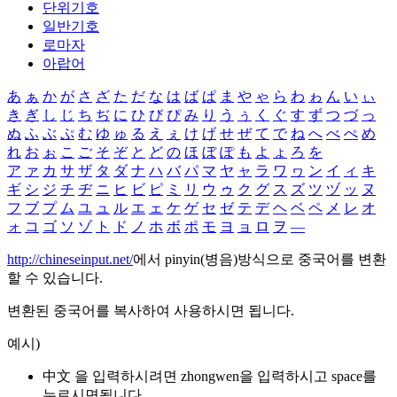
단위기호
일반기호
로마자
아랍어
あ
ぁ
か
が
さ
ざ
た
だ
な
は
ば
ぱ
ま
や
ゃ
ら
わ
ゎ
ん
い
ぃ
き
ぎ
し
じ
ち
ぢ
に
ひ
び
ぴ
み
り
う
ぅ
く
ぐ
す
ず
つ
づ
っ
ぬ
ふ
ぶ
ぷ
む
ゆ
ゅ
る
え
ぇ
け
げ
せ
ぜ
て
で
ね
へ
べ
ぺ
め
れ
お
ぉ
こ
ご
そ
ぞ
と
ど
の
ほ
ぼ
ぽ
も
よ
ょ
ろ
を
ア
ァ
カ
サ
ザ
タ
ダ
ナ
ハ
バ
パ
マ
ヤ
ャ
ラ
ワ
ヮ
ン
イ
ィ
キ
ギ
シ
ジ
チ
ヂ
ニ
ヒ
ビ
ピ
ミ
リ
ウ
ゥ
ク
グ
ス
ズ
ツ
ヅ
ッ
ヌ
フ
ブ
プ
ム
ユ
ュ
ル
エ
ェ
ケ
ゲ
セ
ゼ
テ
デ
ヘ
ベ
ペ
メ
レ
オ
ォ
コ
ゴ
ソ
ゾ
ト
ド
ノ
ホ
ボ
ポ
モ
ヨ
ョ
ロ
ヲ
―
http://chineseinput.net/
에서 pinyin(병음)방식으로 중국어를 변환
할 수 있습니다.
변환된 중국어를 복사하여 사용하시면 됩니다.
예시)
中文 을 입력하시려면
zhongwen
을 입력하시고 space를
누르시면됩니다.