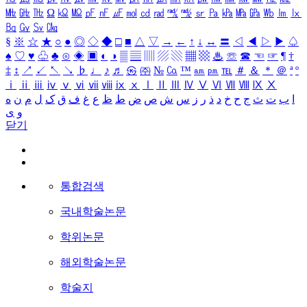
㎒
㎓
㎔
Ω
㏀
㏁
㎊
㎋
㎌
㏖
㏅
㎭
㎮
㎯
㏛
㎩
㎪
㎫
㎬
㏝
㏐
㏓
㏃
㏉
㏜
㏆
§
※
☆
★
○
●
◎
◇
◆
□
■
△
▽
→
←
↑
↓
↔
〓
◁
◀
▷
▶
♤
♠
♡
♥
♧
♣
⊙
◈
▣
◐
◑
▒
▤
▥
▨
▧
▦
▩
♨
☏
☎
☜
☞
¶
†
‡
↕
↗
↙
↖
↘
♭
♩
♪
♬
㉿
㈜
№
㏇
™
㏂
㏘
℡
＃
＆
＊
＠
ª
º
ⅰ
ⅱ
ⅲ
ⅳ
ⅴ
ⅵ
ⅶ
ⅷ
ⅸ
ⅹ
Ⅰ
Ⅱ
Ⅲ
Ⅳ
Ⅴ
Ⅵ
Ⅶ
Ⅷ
Ⅸ
Ⅹ
ا
ب
ت
ث
ج
ح
خ
د
ذ
ر
ز
س
ش
ص
ض
ط
ظ
ع
غ
ف
ق
ک
ل
م
ن
ه
و
ی
닫기
통합검색
국내학술논문
학위논문
해외학술논문
학술지