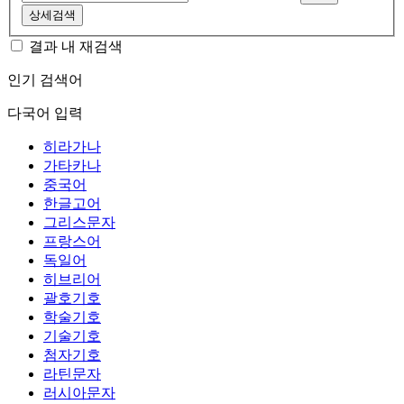
상세검색
결과 내 재검색
인기 검색어
다국어 입력
히라가나
가타카나
중국어
한글고어
그리스문자
프랑스어
독일어
히브리어
괄호기호
학술기호
기술기호
첨자기호
라틴문자
러시아문자