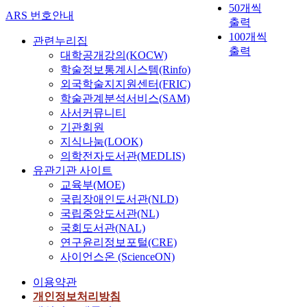
50개씩
ARS 번호안내
출력
100개씩
관련누리집
출력
대학공개강의(KOCW)
학술정보통계시스템(Rinfo)
외국학술지지원센터(FRIC)
학술관계분석서비스(SAM)
사서커뮤니티
기관회원
지식나눔(LOOK)
의학전자도서관(MEDLIS)
유관기관 사이트
교육부(MOE)
국립장애인도서관(NLD)
국립중앙도서관(NL)
국회도서관(NAL)
연구윤리정보포털(CRE)
사이언스온 (ScienceON)
이용약관
개인정보처리방침