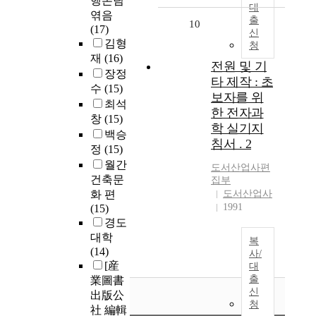
행본팀
대
엮음
출
10
(17)
신
김형
청
재
(16)
전원 및 기
장정
타 제작 : 초
수
(15)
보자를 위
최석
한 전자과
창
(15)
학 실기지
백승
침서 . 2
정
(15)
월간
도서산업사편
건축문
집부
화 편
도서산업사
1991
(15)
경도
대학
복
(14)
사/
[産
대
출
業圖書
신
出版公
청
社 編輯