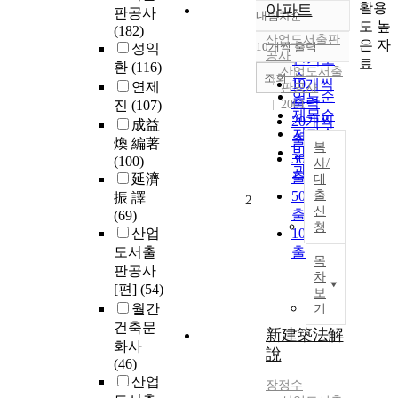
활용
아파트
판공사
내림차순
정확도
도 높
(182)
산업도서출판
순
은 자
10개씩 출력
성익
내림차순
공사
인기도
료
환
(116)
산업도서출
순
조회
10개씩
연제
판공사
연도순
출력
진
(107)
2001
제목순
20개씩
成益
저자순
출력
煥 編著
복
발행기
30개씩
(100)
사/
관순
출력
延濟
대
50개씩
출
振 譯
2
신
출력
(69)
청
산업
100개씩
도서출
출력
목
판공사
차
[편]
(54)
보
월간
기
건축문
新建築法解
화사
說
(46)
산업
장정수