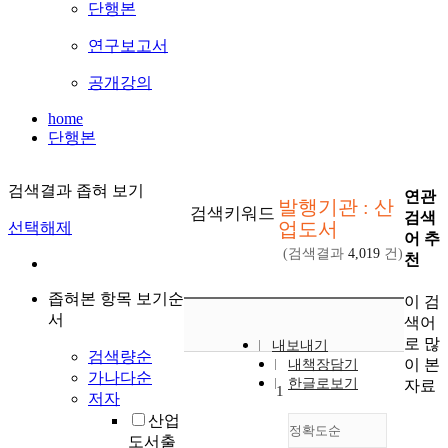
단행본
연구보고서
공개강의
home
단행본
검색결과 좁혀 보기
연관
발행기관 : 산
검색키워드
검색
업도서
선택해제
어 추
(검색결과
4,019
건)
천
좁혀본 항목 보기순
이 검
서
색어
로 많
내보내기
검색량순
이 본
내책장담기
가나다순
한글로보기
자료
1
저자
산업
정확도순
도서출