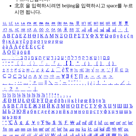
北京 을 입력하시려면
beijing
을 입력하시고 space를 누르
시면 됩니다.
ㅥ
ㅦ
ㅧ
ㅨ
ㅩ
ㅪ
ㅫ
ㅬ
ㅭ
ㅮ
ㅯ
ㅰ
ㅱ
ㅲ
ㅳ
ㅴ
ㅵ
ㅶ
ㅷ
ㅸ
ㅹ
ㅺ
ㅻ
ㅼ
ㅽ
ㅾ
ㅿ
ㆀ
ㆁ
ㆂ
ㆃ
ㆄ
ㆅ
ㆆ
ㆇ
ㆈ
ㆉ
ㆊ
ㆋ
ㆌ
ㆍ
ㆎ
Α
Β
Γ
Δ
Ε
Ζ
Η
Θ
Ι
Κ
Λ
Μ
Ν
Ξ
Ο
Π
Ρ
Σ
Τ
Υ
Φ
Χ
Ψ
Ω
α
β
γ
δ
ε
ζ
η
θ
ι
κ
λ
μ
ν
ξ
ο
π
ρ
σ
τ
υ
φ
χ
ψ
ω
á
à
Á
À
é
è
É
È
ç
Ç
ê
Ä
Ö
Ü
ä
ö
ü
ß
ְ
ֳ
ֲ
ֱ
ָ
ַ
ֵ
ֶ
ִ
ֹ
ּ
ֻ
ׂ
ׁ
ּ
ב
ה
נ
מ
צ
ת
ץ
ש
ד
ג
כ
ע
י
ח
ל
ך
ף
ק
ר
א
ט
ו
ן
ם
פ
‘
’
“
”
〔
〕
〈
〉
「
」
『
』
【
】
＂
（
）
［
］
｛
｝
±
×
÷
≠
≤
≥
∞
∴
♂
♀
∠
⊥
⌒
∂
∇
≡
≒
≪
≫
√
∽
∝
∵
∫
∬
∈
∋
⊆
⊇
⊂
⊃
∪
∩
∧
∨
￢
⇒
⇔
∀
∃
∮
∑
∏
＋
－
＜
＝
＞
、
。
·
‥
…
¨
〃
―
∥
＼
∼
´
～
ˇ
˘
˝
˚
˙
¸
˛
¡
¿
ː
！
＇
，
．
／
：
；
？
＾
＿
｀
｜
½
⅓
⅔
¼
¾
⅛
⅜
⅝
⅞
¹
²
³
⁴
ⁿ
₁
₂
₃
₄
Æ
Ð
Ħ
Ĳ
Ł
Ø
Œ
Þ
Ŧ
Ŋ
æ
đ
ð
ħ
ı
ĳ
ĸ
ŀ
ł
ø
œ
ß
þ
ŧ
ŋ
ŉ
А
Б
В
Г
Д
Е
Ё
Ж
З
И
Й
К
Л
М
Н
О
П
Р
С
Т
У
Ф
Х
Ц
Ч
Ш
Щ
Ъ
Ы
Ь
Э
Ю
Я
а
б
в
г
д
е
ё
ж
з
и
й
к
л
м
н
о
п
р
с
т
у
ф
х
ц
ч
ш
щ
ъ
ы
ь
э
ю
я
′
″
℃
Å
￠
￡
￥
¤
℉
‰
＄
％
Ｆ
￦
㎕
㎖
㎗
ℓ
㎘
㏄
㎣
㎤
㎥
㎦
㎙
㎚
㎛
㎜
㎝
㎞
㎟
㎠
㎡
㎢
㏊
㎍
㎎
㎏
㏏
㎈
㎉
㏈
㎧
㎨
㎰
㎱
㎲
㎳
㎴
㎵
㎶
㎷
㎸
㎹
㎀
㎁
㎂
㎃
㎄
㎺
㎻
㎽
㎾
㎿
㎐
㎑