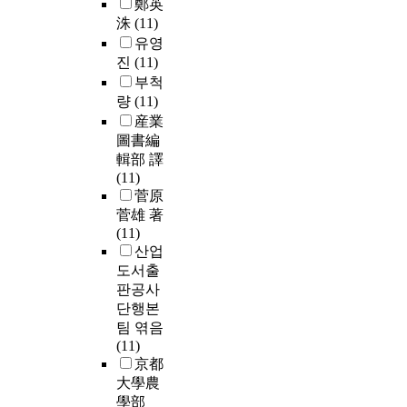
鄭英
洙
(11)
유영
진
(11)
부척
량
(11)
産業
圖書編
輯部 譯
(11)
菅原
菅雄 著
(11)
산업
도서출
판공사
단행본
팀 엮음
(11)
京都
大學農
學部