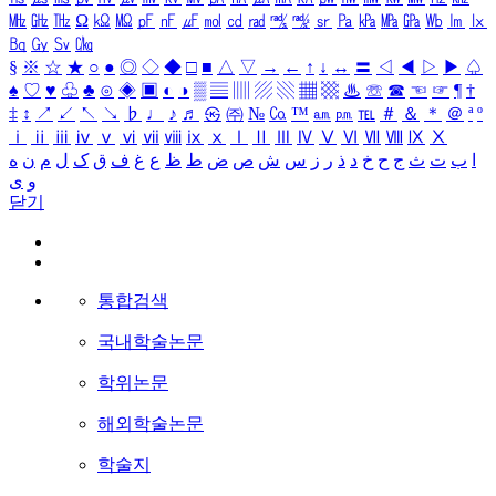
㎒
㎓
㎔
Ω
㏀
㏁
㎊
㎋
㎌
㏖
㏅
㎭
㎮
㎯
㏛
㎩
㎪
㎫
㎬
㏝
㏐
㏓
㏃
㏉
㏜
㏆
§
※
☆
★
○
●
◎
◇
◆
□
■
△
▽
→
←
↑
↓
↔
〓
◁
◀
▷
▶
♤
♠
♡
♥
♧
♣
⊙
◈
▣
◐
◑
▒
▤
▥
▨
▧
▦
▩
♨
☏
☎
☜
☞
¶
†
‡
↕
↗
↙
↖
↘
♭
♩
♪
♬
㉿
㈜
№
㏇
™
㏂
㏘
℡
＃
＆
＊
＠
ª
º
ⅰ
ⅱ
ⅲ
ⅳ
ⅴ
ⅵ
ⅶ
ⅷ
ⅸ
ⅹ
Ⅰ
Ⅱ
Ⅲ
Ⅳ
Ⅴ
Ⅵ
Ⅶ
Ⅷ
Ⅸ
Ⅹ
ا
ب
ت
ث
ج
ح
خ
د
ذ
ر
ز
س
ش
ص
ض
ط
ظ
ع
غ
ف
ق
ک
ل
م
ن
ه
و
ی
닫기
통합검색
국내학술논문
학위논문
해외학술논문
학술지