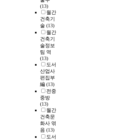
(13)
월간
건축기
술
(13)
월간
건축기
술정보
팀 역
(13)
도서
산업사
편집부
編
(13)
전중
중방
(13)
월간
건축문
화사 엮
음
(13)
도서