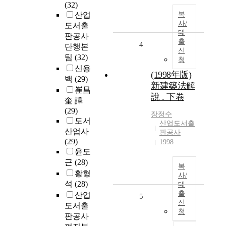
(32)
산업
복
사/
도서출
대
판공사
출
4
단행본
신
팀
(32)
청
신용
(1998年版)
백
(29)
新建築法解
崔昌
說 . 下卷
奎 譯
(29)
장정수
도서
산업도서출
산업사
판공사
(29)
1998
윤도
근
(28)
복
황형
사/
석
(28)
대
출
산업
5
신
도서출
청
판공사