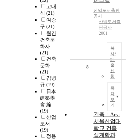
피스텔
(22)
고대
산업도서출판
식
(21)
공사
여승
산업도서출
구
(21)
판공사
월간
2001
건축문
화사
복
(21)
사/
건축
대
문화
출
8
신
(21)
청
김병
규
(19)
목
日本
차
建築學
보
會 編
기
(19)
건축ㆍArs :
산업
서울산업대
도서
학교 건축
(19)
설계학과
정용