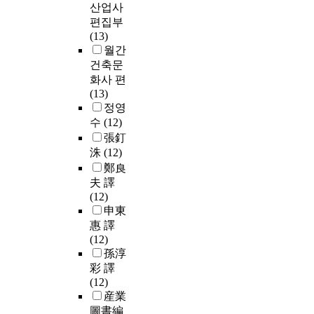
산업사
편집부
(13)
월간
건축문
화사 편
(13)
정영
수
(12)
張釘
洙
(12)
鄭良
夫 譯
(12)
申東
惠 譯
(12)
孫淳
彩 譯
(12)
産業
圖書編