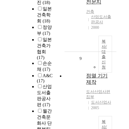
전문지
진
(18)
일본
건축
건축학
산업도서출
회
(18)
판공사
정양
2000
부
(17)
일본
복
건축가
사/
협회
대
출
(17)
9
신
손순
청
채
(17)
점멸 기기
A&C
(17)
제작
산업
도서산업사편
도서출
집부
판공사
도서산업사
편
(17)
2005
월간
건축문
복
화사 단
사/