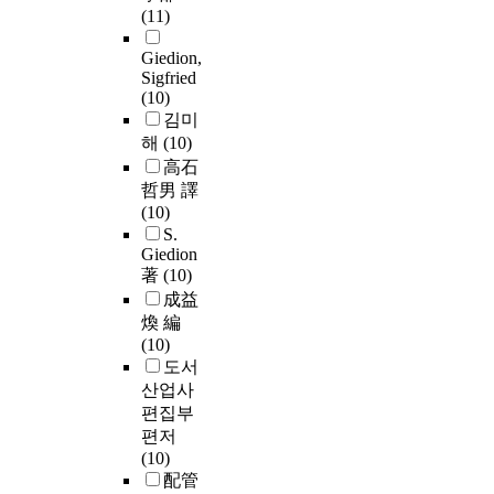
(11)
Giedion,
Sigfried
(10)
김미
해
(10)
高石
哲男 譯
(10)
S.
Giedion
著
(10)
成益
煥 編
(10)
도서
산업사
편집부
편저
(10)
配管