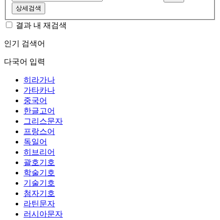
상세검색
결과 내 재검색
인기 검색어
다국어 입력
히라가나
가타카나
중국어
한글고어
그리스문자
프랑스어
독일어
히브리어
괄호기호
학술기호
기술기호
첨자기호
라틴문자
러시아문자