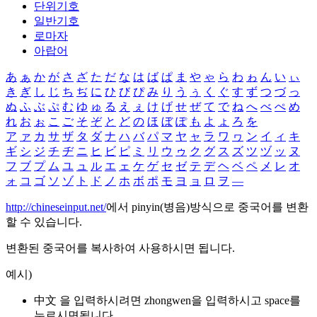
단위기호
일반기호
로마자
아랍어
あ
ぁ
か
が
さ
ざ
た
だ
な
は
ば
ぱ
ま
や
ゃ
ら
わ
ゎ
ん
い
ぃ
き
ぎ
し
じ
ち
ぢ
に
ひ
び
ぴ
み
り
う
ぅ
く
ぐ
す
ず
つ
づ
っ
ぬ
ふ
ぶ
ぷ
む
ゆ
ゅ
る
え
ぇ
け
げ
せ
ぜ
て
で
ね
へ
べ
ぺ
め
れ
お
ぉ
こ
ご
そ
ぞ
と
ど
の
ほ
ぼ
ぽ
も
よ
ょ
ろ
を
ア
ァ
カ
サ
ザ
タ
ダ
ナ
ハ
バ
パ
マ
ヤ
ャ
ラ
ワ
ヮ
ン
イ
ィ
キ
ギ
シ
ジ
チ
ヂ
ニ
ヒ
ビ
ピ
ミ
リ
ウ
ゥ
ク
グ
ス
ズ
ツ
ヅ
ッ
ヌ
フ
ブ
プ
ム
ユ
ュ
ル
エ
ェ
ケ
ゲ
セ
ゼ
テ
デ
ヘ
ベ
ペ
メ
レ
オ
ォ
コ
ゴ
ソ
ゾ
ト
ド
ノ
ホ
ボ
ポ
モ
ヨ
ョ
ロ
ヲ
―
http://chineseinput.net/
에서 pinyin(병음)방식으로 중국어를 변환
할 수 있습니다.
변환된 중국어를 복사하여 사용하시면 됩니다.
예시)
中文 을 입력하시려면
zhongwen
을 입력하시고 space를
누르시면됩니다.