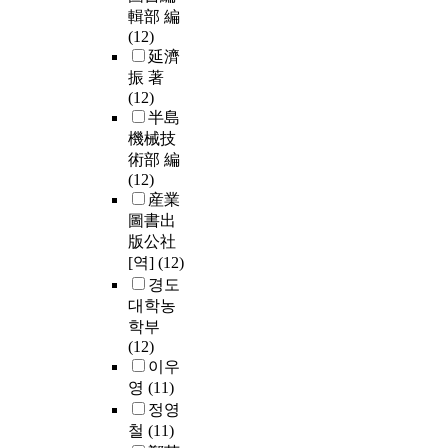
輯部 編
(12)
延濟
振 著
(12)
半島
機械技
術部 編
(12)
産業
圖書出
版公社
[역]
(12)
경도
대학농
학부
(12)
이우
영
(11)
정영
철
(11)