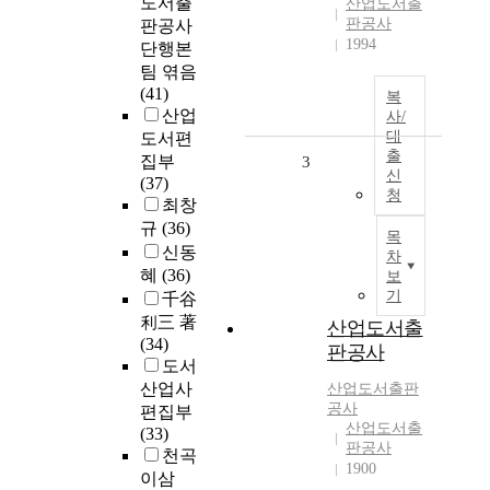
도서출
산업도서출
판공사
판공사
1994
단행본
팀 엮음
(41)
복
산업
사/
대
도서편
출
집부
3
신
(37)
청
최창
규
(36)
목
신동
차
혜
(36)
보
기
千谷
利三 著
산업도서출
(34)
판공사
도서
산업사
산업도서출판
공사
편집부
산업도서출
(33)
판공사
천곡
1900
이삼