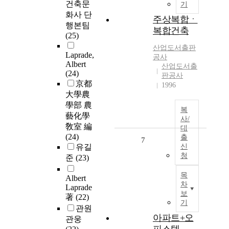
건축문
기
화사 단
주상복합ㆍ
행본팀
복합건축
(25)
산업도서출판
Laprade,
공사
Albert
산업도서출
(24)
판공사
京都
1996
大學農
學部 農
복
藝化學
사/
敎室 編
대
(24)
출
7
유길
신
청
준
(23)
목
Albert
차
Laprade
보
著
(22)
기
관원
아파트+오
관웅