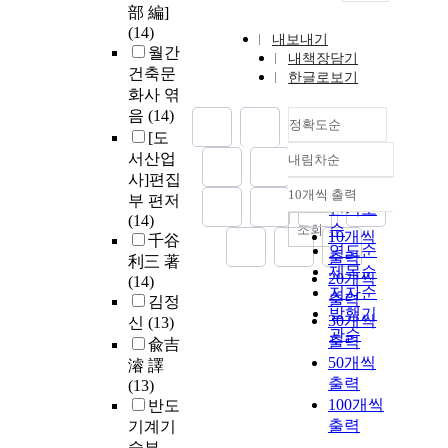
部 編]
(14)
내보내기
월간
내책장담기
건축문
한글로보기
화사 엮
음
(14)
정확도순
[도
서산업
내림차순
정확도
사]편집
순
10개씩 출력
부 편저
내림차순
인기도
(14)
순
조회
10개씩
千谷
연도순
출력
利三 著
제목순
20개씩
(14)
저자순
출력
김정
발행기
30개씩
신
(13)
관순
출력
兪吉
50개씩
濬 譯
출력
(13)
100개씩
반도
출력
기계기
술부