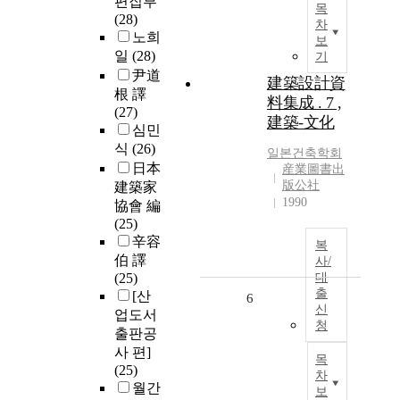
편집부
목
(28)
차
노희
보
일
(28)
기
尹道
建築設計資
根 譯
料集成 . 7 ,
(27)
建築-文化
심민
식
(26)
일본건축학회
日本
産業圖書出
版公社
建築家
1990
協會 編
(25)
辛容
복
伯 譯
사/
(25)
대
출
[산
6
신
업도서
청
출판공
사 편]
목
(25)
차
월간
보