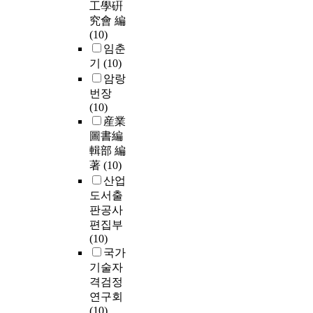
工學硏
究會 編
(10)
임춘
기
(10)
암랑
번장
(10)
産業
圖書編
輯部 編
著
(10)
산업
도서출
판공사
편집부
(10)
국가
기술자
격검정
연구회
(10)