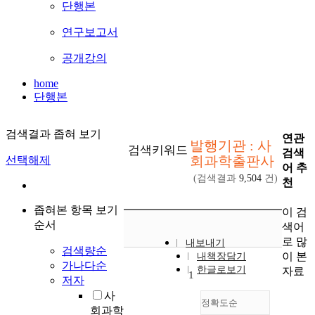
단행본
연구보고서
공개강의
home
단행본
검색결과 좁혀 보기
연관
발행기관 : 사
검색키워드
검색
회과학출판사
선택해제
어 추
(검색결과
9,504
건)
천
좁혀본 항목 보기
이 검
순서
색어
로 많
내보내기
검색량순
이 본
내책장담기
가나다순
한글로보기
자료
1
저자
사
정확도순
회과학