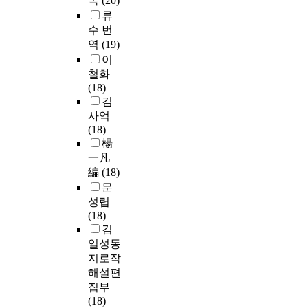
목
(20)
류
수 번
역
(19)
이
철화
(18)
김
사억
(18)
楊
一凡
編
(18)
문
성렵
(18)
김
일성동
지로작
해설편
집부
(18)