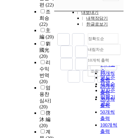
편
(22)
조
내보내기
희승
내책장담기
(22)
한글로보기
主
編
(20)
정확도순
劉
내림차순
國光
정확도
(20)
순
10개씩 출력
리
내림차순
인기도
수익
순
조회
10개씩
번역
연도순
출력
(20)
제목순
20개씩
엄
저자순
출력
용찬
발행기
30개씩
심사]
관순
출력
(20)
50개씩
啓
출력
沐 編
100개씩
(20)
출력
계