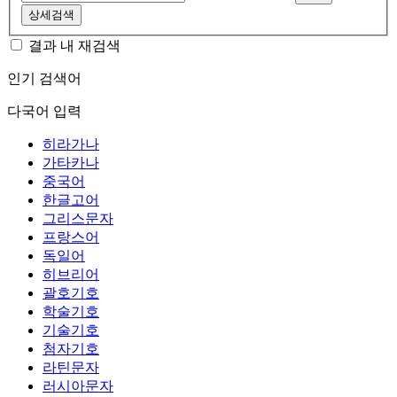
상세검색
결과 내 재검색
인기 검색어
다국어 입력
히라가나
가타카나
중국어
한글고어
그리스문자
프랑스어
독일어
히브리어
괄호기호
학술기호
기술기호
첨자기호
라틴문자
러시아문자