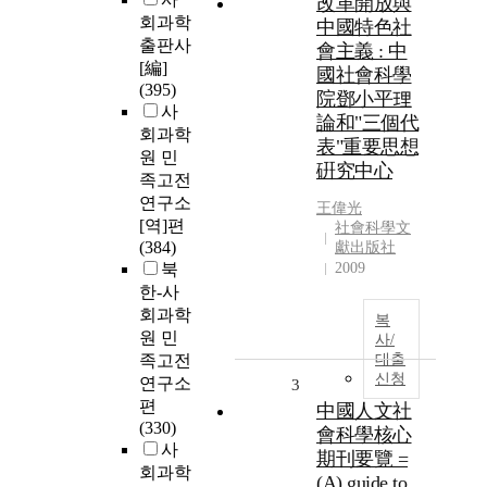
改革開放與
회과학
中國特色社
출판사
會主義 : 中
[編]
國社會科學
(395)
院鄧小平理
사
論和"三個代
회과학
表"重要思想
원 민
硏究中心
족고전
연구소
王偉光
[역]편
社會科學文
(384)
獻出版社
북
2009
한-사
회과학
복
원 민
사/
족고전
대출
신청
연구소
3
편
中國人文社
(330)
會科學核心
사
期刊要覽 =
회과학
(A) guide to