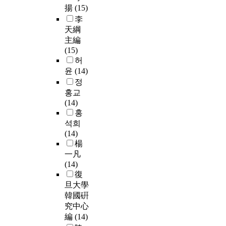
揚
(15)
李
天綱
主編
(15)
허
윤
(14)
정
홍교
(14)
홍
석희
(14)
楊
一凡
(14)
復
旦大學
韓國硏
究中心
編
(14)