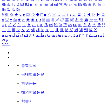
㎒
㎓
㎔
Ω
㏀
㏁
㎊
㎋
㎌
㏖
㏅
㎭
㎮
㎯
㏛
㎩
㎪
㎫
㎬
㏝
㏐
㏓
㏃
㏉
㏜
㏆
§
※
☆
★
○
●
◎
◇
◆
□
■
△
▽
→
←
↑
↓
↔
〓
◁
◀
▷
▶
♤
♠
♡
♥
♧
♣
⊙
◈
▣
◐
◑
▒
▤
▥
▨
▧
▦
▩
♨
☏
☎
☜
☞
¶
†
‡
↕
↗
↙
↖
↘
♭
♩
♪
♬
㉿
㈜
№
㏇
™
㏂
㏘
℡
＃
＆
＊
＠
ª
º
ⅰ
ⅱ
ⅲ
ⅳ
ⅴ
ⅵ
ⅶ
ⅷ
ⅸ
ⅹ
Ⅰ
Ⅱ
Ⅲ
Ⅳ
Ⅴ
Ⅵ
Ⅶ
Ⅷ
Ⅸ
Ⅹ
ا
ب
ت
ث
ج
ح
خ
د
ذ
ر
ز
س
ش
ص
ض
ط
ظ
ع
غ
ف
ق
ک
ل
م
ن
ه
و
ی
닫기
통합검색
국내학술논문
학위논문
해외학술논문
학술지