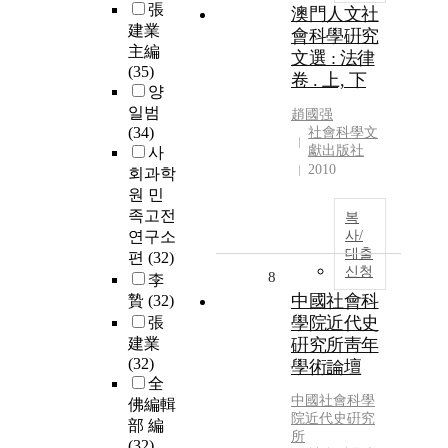
張
澳門人文社
建業
會科學硏究
主編
文選 : 法律
(35)
卷 . 上, 下
양
일범
趙國强
(34)
社會科學文
獻出版社
사
2010
회과학
원 민
족고전
복
연구소
사/
대출
편
(32)
신청
8
李
中國社會科
贄
(32)
學院近代史
張
建業
硏究所靑年
(32)
學術論壇
全
中國社會科學
佛編輯
院近代史硏究
部 編
所
(32)