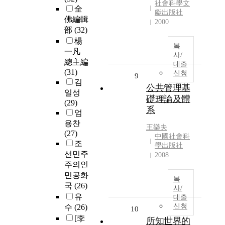
社會科學文
全
獻出版社
佛編輯
2000
部
(32)
楊
복
一凡
사/
總主編
대출
(31)
신청
9
김
公共管理基
일성
礎理論及體
(29)
系
엄
용찬
王樂夫
(27)
中國社會科
조
學出版社
선민주
2008
주의인
민공화
복
국
(26)
사/
유
대출
신청
수
(26)
10
[李
所知世界的