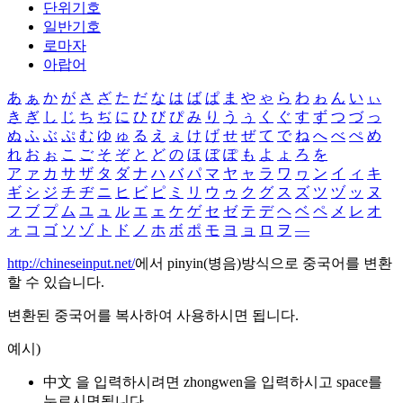
단위기호
일반기호
로마자
아랍어
あ
ぁ
か
が
さ
ざ
た
だ
な
は
ば
ぱ
ま
や
ゃ
ら
わ
ゎ
ん
い
ぃ
き
ぎ
し
じ
ち
ぢ
に
ひ
び
ぴ
み
り
う
ぅ
く
ぐ
す
ず
つ
づ
っ
ぬ
ふ
ぶ
ぷ
む
ゆ
ゅ
る
え
ぇ
け
げ
せ
ぜ
て
で
ね
へ
べ
ぺ
め
れ
お
ぉ
こ
ご
そ
ぞ
と
ど
の
ほ
ぼ
ぽ
も
よ
ょ
ろ
を
ア
ァ
カ
サ
ザ
タ
ダ
ナ
ハ
バ
パ
マ
ヤ
ャ
ラ
ワ
ヮ
ン
イ
ィ
キ
ギ
シ
ジ
チ
ヂ
ニ
ヒ
ビ
ピ
ミ
リ
ウ
ゥ
ク
グ
ス
ズ
ツ
ヅ
ッ
ヌ
フ
ブ
プ
ム
ユ
ュ
ル
エ
ェ
ケ
ゲ
セ
ゼ
テ
デ
ヘ
ベ
ペ
メ
レ
オ
ォ
コ
ゴ
ソ
ゾ
ト
ド
ノ
ホ
ボ
ポ
モ
ヨ
ョ
ロ
ヲ
―
http://chineseinput.net/
에서 pinyin(병음)방식으로 중국어를 변환
할 수 있습니다.
변환된 중국어를 복사하여 사용하시면 됩니다.
예시)
中文 을 입력하시려면
zhongwen
을 입력하시고 space를
누르시면됩니다.