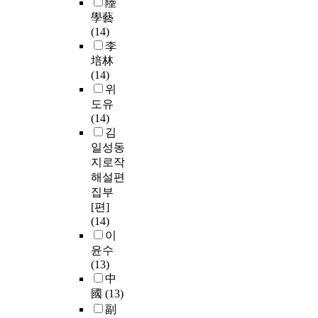
陸
學藝
(14)
李
培林
(14)
위
도유
(14)
김
일성동
지로작
해설편
집부
[편]
(14)
이
윤수
(13)
中
國
(13)
副