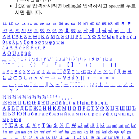
北京 을 입력하시려면
beijing
을 입력하시고 space를 누르
시면 됩니다.
ㅥ
ㅦ
ㅧ
ㅨ
ㅩ
ㅪ
ㅫ
ㅬ
ㅭ
ㅮ
ㅯ
ㅰ
ㅱ
ㅲ
ㅳ
ㅴ
ㅵ
ㅶ
ㅷ
ㅸ
ㅹ
ㅺ
ㅻ
ㅼ
ㅽ
ㅾ
ㅿ
ㆀ
ㆁ
ㆂ
ㆃ
ㆄ
ㆅ
ㆆ
ㆇ
ㆈ
ㆉ
ㆊ
ㆋ
ㆌ
ㆍ
ㆎ
Α
Β
Γ
Δ
Ε
Ζ
Η
Θ
Ι
Κ
Λ
Μ
Ν
Ξ
Ο
Π
Ρ
Σ
Τ
Υ
Φ
Χ
Ψ
Ω
α
β
γ
δ
ε
ζ
η
θ
ι
κ
λ
μ
ν
ξ
ο
π
ρ
σ
τ
υ
φ
χ
ψ
ω
á
à
Á
À
é
è
É
È
ç
Ç
ê
Ä
Ö
Ü
ä
ö
ü
ß
ְ
ֳ
ֲ
ֱ
ָ
ַ
ֵ
ֶ
ִ
ֹ
ּ
ֻ
ׂ
ׁ
ּ
ב
ה
נ
מ
צ
ת
ץ
ש
ד
ג
כ
ע
י
ח
ל
ך
ף
ק
ר
א
ט
ו
ן
ם
פ
‘
’
“
”
〔
〕
〈
〉
「
」
『
』
【
】
＂
（
）
［
］
｛
｝
±
×
÷
≠
≤
≥
∞
∴
♂
♀
∠
⊥
⌒
∂
∇
≡
≒
≪
≫
√
∽
∝
∵
∫
∬
∈
∋
⊆
⊇
⊂
⊃
∪
∩
∧
∨
￢
⇒
⇔
∀
∃
∮
∑
∏
＋
－
＜
＝
＞
、
。
·
‥
…
¨
〃
―
∥
＼
∼
´
～
ˇ
˘
˝
˚
˙
¸
˛
¡
¿
ː
！
＇
，
．
／
：
；
？
＾
＿
｀
｜
½
⅓
⅔
¼
¾
⅛
⅜
⅝
⅞
¹
²
³
⁴
ⁿ
₁
₂
₃
₄
Æ
Ð
Ħ
Ĳ
Ł
Ø
Œ
Þ
Ŧ
Ŋ
æ
đ
ð
ħ
ı
ĳ
ĸ
ŀ
ł
ø
œ
ß
þ
ŧ
ŋ
ŉ
А
Б
В
Г
Д
Е
Ё
Ж
З
И
Й
К
Л
М
Н
О
П
Р
С
Т
У
Ф
Х
Ц
Ч
Ш
Щ
Ъ
Ы
Ь
Э
Ю
Я
а
б
в
г
д
е
ё
ж
з
и
й
к
л
м
н
о
п
р
с
т
у
ф
х
ц
ч
ш
щ
ъ
ы
ь
э
ю
я
′
″
℃
Å
￠
￡
￥
¤
℉
‰
＄
％
Ｆ
￦
㎕
㎖
㎗
ℓ
㎘
㏄
㎣
㎤
㎥
㎦
㎙
㎚
㎛
㎜
㎝
㎞
㎟
㎠
㎡
㎢
㏊
㎍
㎎
㎏
㏏
㎈
㎉
㏈
㎧
㎨
㎰
㎱
㎲
㎳
㎴
㎵
㎶
㎷
㎸
㎹
㎀
㎁
㎂
㎃
㎄
㎺
㎻
㎽
㎾
㎿
㎐
㎑