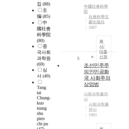
집
(88)
中國社會科學
主
院
编
(85)
社會科學文
獻出版社
中
2007
國社會
科學院
(80)
복
중
사/
대출
국사회
신청
과학원
5
(69)
조선민주주
심
의인민공화
사
(49)
국 사회주의
상업법
Tang
tai
사회과학출판
Chung-
사
kuo
사회과학출
tsung
판사
shu
1993
pien
chi pu
(47)
복