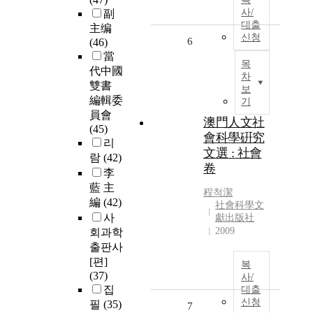
사/
副
대출
主编
신청
6
(46)
當
목
代中國
차
雙書
보
編輯委
기
員會
澳門人文社
(45)
會科學硏究
리
文選 : 社會
람
(42)
卷
李
藍 主
程척潔
編
(42)
社會科學文
사
獻出版社
2009
회과학
출판사
[편]
복
(37)
사/
집
대출
신청
필
(35)
7