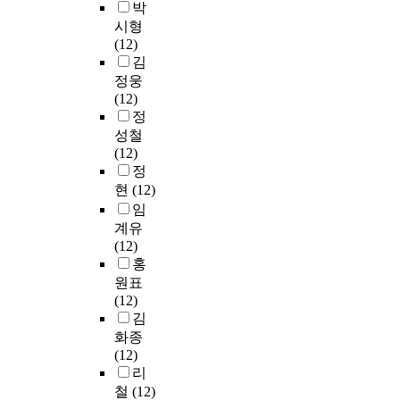
박
시형
(12)
김
정웅
(12)
정
성철
(12)
정
현
(12)
임
계유
(12)
홍
원표
(12)
김
화종
(12)
리
철
(12)