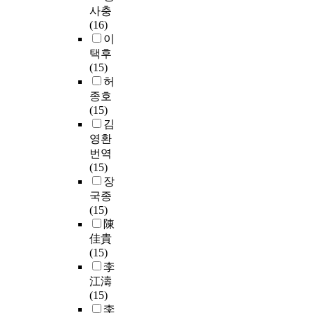
사충
(16)
이
택후
(15)
허
종호
(15)
김
영환
번역
(15)
장
국종
(15)
陳
佳貴
(15)
李
江濤
(15)
李