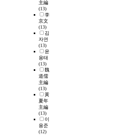
主編
(13)
李
京文
(13)
김
자연
(13)
윤
용태
(13)
魏
道儒
主編
(13)
黃
夏年
主編
(13)
이
용준
(12)