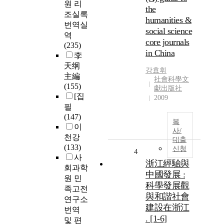
원 리
the
조실록
humanities &
번역실
social science
역
core journals
(235)
in China
李
天纲
강효휘
主編
社會科學文
(155)
獻出版社
[집
2009
필
(147)
복
이
사/
천강
대출
(133)
신청
4
사
浙江經驗與
회과학
中國發展 :
원 민
科學發展觀
족고전
與和諧社會
연구소
建設在浙江
번역
. [1-6]
및 편