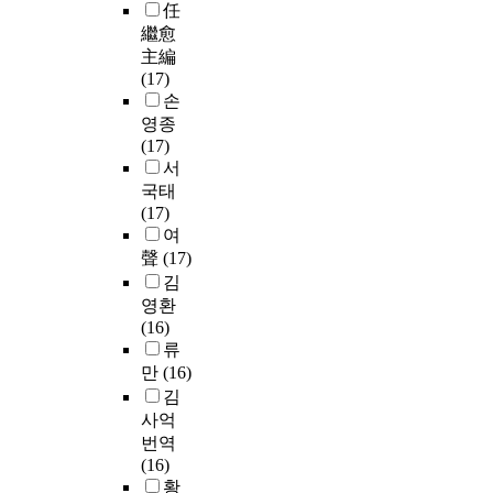
任
繼愈
主編
(17)
손
영종
(17)
서
국태
(17)
여
聲
(17)
김
영환
(16)
류
만
(16)
김
사억
번역
(16)
황