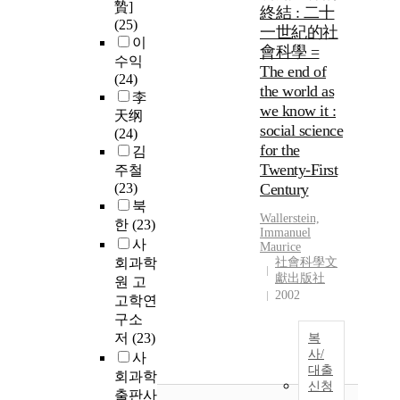
贄]
終結 : 二十
(25)
一世紀的社
이
會科學 =
수익
The end of
(24)
the world as
李
we know it :
天纲
social science
(24)
for the
김
Twenty-First
주철
(23)
Century
북
Wallerstein,
한
(23)
Immanuel
사
Maurice
회과학
社會科學文
獻出版社
원 고
2002
고학연
구소
저
(23)
복
사/
사
대출
회과학
신청
출판사