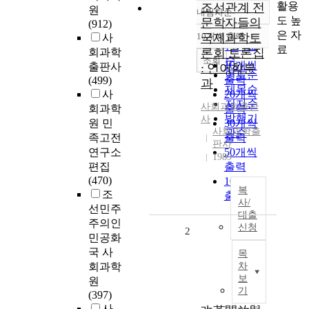
활용
조선관계 전
원
내림차순
정확도
도 높
문학자들의
(912)
순
은 자
10개씩 출력
국제과학토
사
내림차순
인기도
료
회과학
론회 토론집
순
조회
10개씩
출판사
: 언어학분
연도순
출력
(499)
과
제목순
사
20개씩
저자순
사회과학출판
회과학
출력
발행기
사
원 민
30개씩
사회과학출
관순
족고전
출력
판사
연구소
50개씩
1989
편집
출력
(470)
100개씩
복
조
출력
사/
선민주
대출
주의인
신청
2
민공화
국 사
목
회과학
차
보
원
기
(397)
사