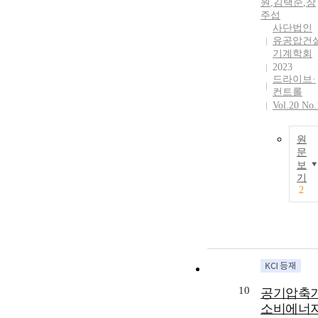
원
,
김택준
,
장
주섭
사단법인
유공압건
기계학회
2023
드라이브·
컨트롤
Vol.20 No.
원
문
보
기
2
10
공기압축
소비에너