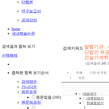
단행본
연구보고서
공개강의
home
국내학술논문
발행기관 : 
검색결과 좁혀 보기
검색키워드
단법인 유
선택해제
건설기계학
(검색결과
245
좁혀본 항목 보기순서
무료
기관 내 무료
유료
검색량순
가나다순
원문유무
내보내기
원문없음
(245)
내책장담기
원문제공처
한글로보기
1