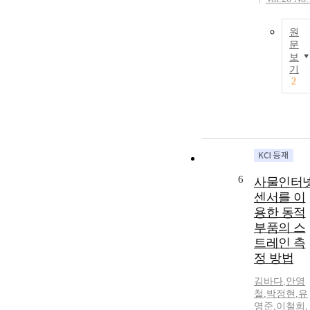
원
문
보
기
2
6
사물인터
센서를 이
용한 동적
부품의 스
트레인 측
정 방법
김바다
,
안영
철
,
박정현
,
유
영준
,
이철희
,