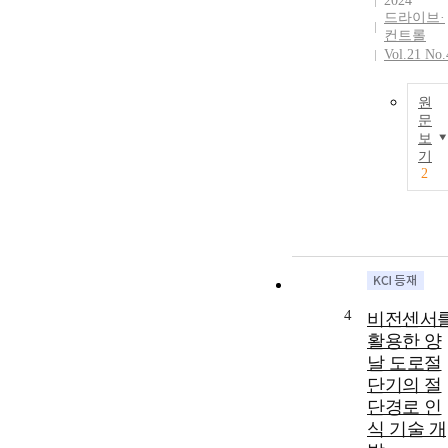
2024
드라이브·
컨트롤
Vol.21 No.
원
문
보
기
2
4
비전센서
활용한 양
날 도로절
단기의 절
단경로 인
식 기술 개