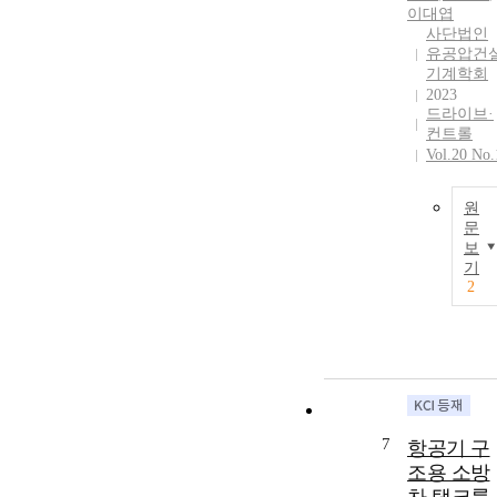
이대엽
사단법인
유공압건
기계학회
2023
드라이브·
컨트롤
Vol.20 No.
원
문
보
기
2
7
항공기 구
조용 소방