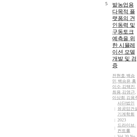
5
밭농업용
다목적 플
랫폼의 견
인동력 및
구동토크
예측을 위
한 시뮬레
이션 모델
개발 및 검
증
전현호
,
백승
민
,
백승윤
,
홍
이수
,
김택진
,
최용
,
김영근
,
이상희
,
김용
사단법인
유공압건
기계학회
2023
드라이브·
컨트롤
Vol.20 No.