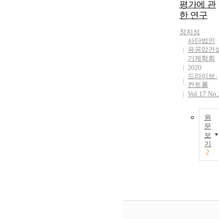
평가에 관
한 연구
장지성
사단법인
유공압건
기계학회
2020
드라이브·
컨트롤
Vol.17 No.
원
문
보
기
2