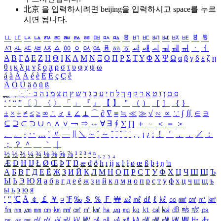
北京 을 입력하시려면
beijing
을 입력하시고 space를 누르
시면 됩니다.
ㅥ
ㅦ
ㅧ
ㅨ
ㅩ
ㅪ
ㅫ
ㅬ
ㅭ
ㅮ
ㅯ
ㅰ
ㅱ
ㅲ
ㅳ
ㅴ
ㅵ
ㅶ
ㅷ
ㅸ
ㅹ
ㅺ
ㅻ
ㅼ
ㅽ
ㅾ
ㅿ
ㆀ
ㆁ
ㆂ
ㆃ
ㆄ
ㆅ
ㆆ
ㆇ
ㆈ
ㆉ
ㆊ
ㆋ
ㆌ
ㆍ
ㆎ
Α
Β
Γ
Δ
Ε
Ζ
Η
Θ
Ι
Κ
Λ
Μ
Ν
Ξ
Ο
Π
Ρ
Σ
Τ
Υ
Φ
Χ
Ψ
Ω
α
β
γ
δ
ε
ζ
η
θ
ι
κ
λ
μ
ν
ξ
ο
π
ρ
σ
τ
υ
φ
χ
ψ
ω
á
à
Á
À
é
è
É
È
ç
Ç
ê
Ä
Ö
Ü
ä
ö
ü
ß
ְ
ֳ
ֲ
ֱ
ָ
ַ
ֵ
ֶ
ִ
ֹ
ּ
ֻ
ׂ
ׁ
ּ
ב
ה
נ
מ
צ
ת
ץ
ש
ד
ג
כ
ע
י
ח
ל
ך
ף
ק
ר
א
ט
ו
ן
ם
פ
‘
’
“
”
〔
〕
〈
〉
「
」
『
』
【
】
＂
（
）
［
］
｛
｝
±
×
÷
≠
≤
≥
∞
∴
♂
♀
∠
⊥
⌒
∂
∇
≡
≒
≪
≫
√
∽
∝
∵
∫
∬
∈
∋
⊆
⊇
⊂
⊃
∪
∩
∧
∨
￢
⇒
⇔
∀
∃
∮
∑
∏
＋
－
＜
＝
＞
、
。
·
‥
…
¨
〃
―
∥
＼
∼
´
～
ˇ
˘
˝
˚
˙
¸
˛
¡
¿
ː
！
＇
，
．
／
：
；
？
＾
＿
｀
｜
½
⅓
⅔
¼
¾
⅛
⅜
⅝
⅞
¹
²
³
⁴
ⁿ
₁
₂
₃
₄
Æ
Ð
Ħ
Ĳ
Ł
Ø
Œ
Þ
Ŧ
Ŋ
æ
đ
ð
ħ
ı
ĳ
ĸ
ŀ
ł
ø
œ
ß
þ
ŧ
ŋ
ŉ
А
Б
В
Г
Д
Е
Ё
Ж
З
И
Й
К
Л
М
Н
О
П
Р
С
Т
У
Ф
Х
Ц
Ч
Ш
Щ
Ъ
Ы
Ь
Э
Ю
Я
а
б
в
г
д
е
ё
ж
з
и
й
к
л
м
н
о
п
р
с
т
у
ф
х
ц
ч
ш
щ
ъ
ы
ь
э
ю
я
′
″
℃
Å
￠
￡
￥
¤
℉
‰
＄
％
Ｆ
￦
㎕
㎖
㎗
ℓ
㎘
㏄
㎣
㎤
㎥
㎦
㎙
㎚
㎛
㎜
㎝
㎞
㎟
㎠
㎡
㎢
㏊
㎍
㎎
㎏
㏏
㎈
㎉
㏈
㎧
㎨
㎰
㎱
㎲
㎳
㎴
㎵
㎶
㎷
㎸
㎹
㎀
㎁
㎂
㎃
㎄
㎺
㎻
㎽
㎾
㎿
㎐
㎑