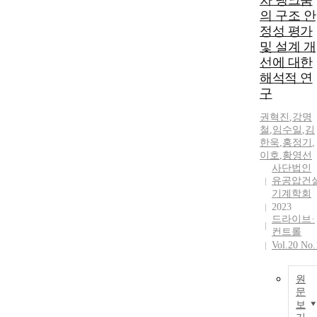
차 탱크룸
의 구조 안
정성 평가
및 설계 개
선에 대한
해석적 연
구
권혁진
,
강명
철
,
임수일
,
김
한욱
,
홍정기
,
이호
,
황영선
사단법인
유공압건
기계학회
2023
드라이브·
컨트롤
Vol.20 No.
원
문
보