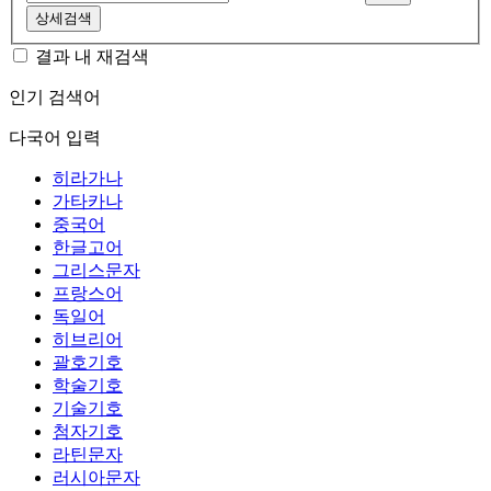
상세검색
결과 내 재검색
인기 검색어
다국어 입력
히라가나
가타카나
중국어
한글고어
그리스문자
프랑스어
독일어
히브리어
괄호기호
학술기호
기술기호
첨자기호
라틴문자
러시아문자