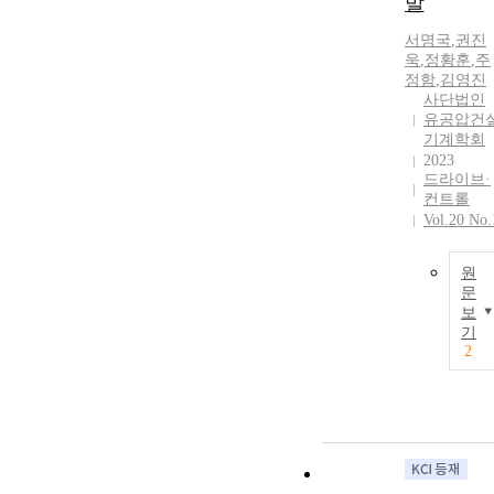
발
서명국
,
권진
욱
,
정황훈
,
주
정함
,
김영진
사단법인
유공압건
기계학회
2023
드라이브·
컨트롤
Vol.20 No.
원
문
보
기
2