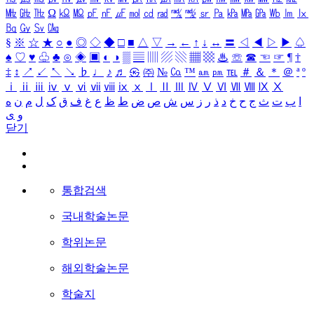
㎒
㎓
㎔
Ω
㏀
㏁
㎊
㎋
㎌
㏖
㏅
㎭
㎮
㎯
㏛
㎩
㎪
㎫
㎬
㏝
㏐
㏓
㏃
㏉
㏜
㏆
§
※
☆
★
○
●
◎
◇
◆
□
■
△
▽
→
←
↑
↓
↔
〓
◁
◀
▷
▶
♤
♠
♡
♥
♧
♣
⊙
◈
▣
◐
◑
▒
▤
▥
▨
▧
▦
▩
♨
☏
☎
☜
☞
¶
†
‡
↕
↗
↙
↖
↘
♭
♩
♪
♬
㉿
㈜
№
㏇
™
㏂
㏘
℡
＃
＆
＊
＠
ª
º
ⅰ
ⅱ
ⅲ
ⅳ
ⅴ
ⅵ
ⅶ
ⅷ
ⅸ
ⅹ
Ⅰ
Ⅱ
Ⅲ
Ⅳ
Ⅴ
Ⅵ
Ⅶ
Ⅷ
Ⅸ
Ⅹ
ا
ب
ت
ث
ج
ح
خ
د
ذ
ر
ز
س
ش
ص
ض
ط
ظ
ع
غ
ف
ق
ک
ل
م
ن
ه
و
ی
닫기
통합검색
국내학술논문
학위논문
해외학술논문
학술지