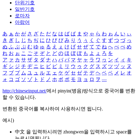
단위기호
일반기호
로마자
아랍어
あ
ぁ
か
が
さ
ざ
た
だ
な
は
ば
ぱ
ま
や
ゃ
ら
わ
ゎ
ん
い
ぃ
き
ぎ
し
じ
ち
ぢ
に
ひ
び
ぴ
み
り
う
ぅ
く
ぐ
す
ず
つ
づ
っ
ぬ
ふ
ぶ
ぷ
む
ゆ
ゅ
る
え
ぇ
け
げ
せ
ぜ
て
で
ね
へ
べ
ぺ
め
れ
お
ぉ
こ
ご
そ
ぞ
と
ど
の
ほ
ぼ
ぽ
も
よ
ょ
ろ
を
ア
ァ
カ
サ
ザ
タ
ダ
ナ
ハ
バ
パ
マ
ヤ
ャ
ラ
ワ
ヮ
ン
イ
ィ
キ
ギ
シ
ジ
チ
ヂ
ニ
ヒ
ビ
ピ
ミ
リ
ウ
ゥ
ク
グ
ス
ズ
ツ
ヅ
ッ
ヌ
フ
ブ
プ
ム
ユ
ュ
ル
エ
ェ
ケ
ゲ
セ
ゼ
テ
デ
ヘ
ベ
ペ
メ
レ
オ
ォ
コ
ゴ
ソ
ゾ
ト
ド
ノ
ホ
ボ
ポ
モ
ヨ
ョ
ロ
ヲ
―
http://chineseinput.net/
에서 pinyin(병음)방식으로 중국어를 변환
할 수 있습니다.
변환된 중국어를 복사하여 사용하시면 됩니다.
예시)
中文 을 입력하시려면
zhongwen
을 입력하시고 space를
누르시면됩니다.