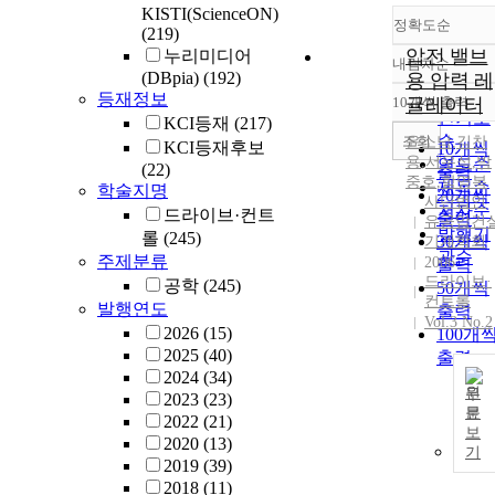
KISTI(ScienceON)
정확도순
(219)
압전 밸브
누리미디어
내림차순
정확도
(DBpia)
(192)
용 압력 레
순
등재정보
10개씩 출력
귤레이터
내림차
인기도
KCI등재
(217)
순
조회
윤소남
,
김찬
KCI등재후보
10개씩
용
,
서우석
,
박
연도순
(22)
출력
중호
,
함영복
제목순
학술지명
20개씩
사단법인
저자순
드라이브·컨트
출력
유공압건
발행기
롤
(245)
30개씩
기계학회
관순
주제분류
2006
출력
드라이브·
공학
(245)
50개씩
컨트롤
발행연도
출력
Vol.3 No.2
2026
(15)
100개
2025
(40)
출력
2024
(34)
원
2023
(23)
문
2022
(21)
보
2020
(13)
기
2019
(39)
2018
(11)