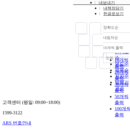
내보내기
내책장담기
한글로보기
정확도순
내림차순
정확도
순
10개씩 출력
내림차
인기도
순
조회
10개씩
연도순
출력
제목순
20개씩
저자순
출력
발행기
30개씩
관순
출력
50개씩
고객센터 (평일: 09:00~18:00)
출력
100개
1599-3122
출력
ARS 번호안내