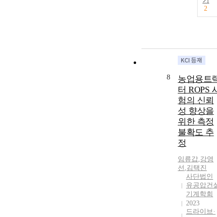
기
2
8
농업용트
터 ROPS 
험의 신뢰
성 향상을
위한 측정
불확도 추
정
임류갑
,
강영
선
,
김택진
사단법인
유공압건
기계학회
2023
드라이브·