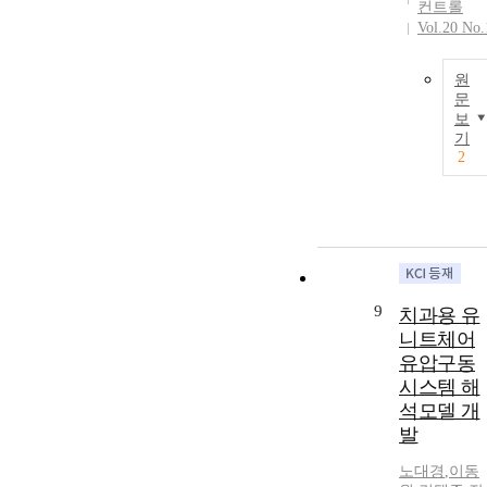
컨트롤
Vol.20 No.
원
문
보
기
2
9
치과용 유
니트체어
유압구동
시스템 해
석모델 개
발
노대경
,
이동