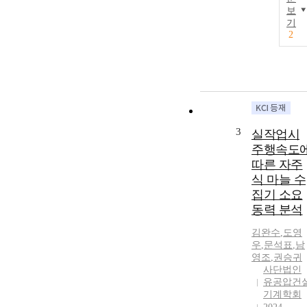
보
기
2
3
실작업시
주행속도
따른 자주
식 마늘 수
집기 소요
동력 분석
김완수
,
도영
우
,
문석표
,
남
영조
,
권승귀
사단법인
유공압건
기계학회