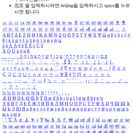
北京 을 입력하시려면
beijing
을 입력하시고 space를 누르
시면 됩니다.
ㅥ
ㅦ
ㅧ
ㅨ
ㅩ
ㅪ
ㅫ
ㅬ
ㅭ
ㅮ
ㅯ
ㅰ
ㅱ
ㅲ
ㅳ
ㅴ
ㅵ
ㅶ
ㅷ
ㅸ
ㅹ
ㅺ
ㅻ
ㅼ
ㅽ
ㅾ
ㅿ
ㆀ
ㆁ
ㆂ
ㆃ
ㆄ
ㆅ
ㆆ
ㆇ
ㆈ
ㆉ
ㆊ
ㆋ
ㆌ
ㆍ
ㆎ
Α
Β
Γ
Δ
Ε
Ζ
Η
Θ
Ι
Κ
Λ
Μ
Ν
Ξ
Ο
Π
Ρ
Σ
Τ
Υ
Φ
Χ
Ψ
Ω
α
β
γ
δ
ε
ζ
η
θ
ι
κ
λ
μ
ν
ξ
ο
π
ρ
σ
τ
υ
φ
χ
ψ
ω
á
à
Á
À
é
è
É
È
ç
Ç
ê
Ä
Ö
Ü
ä
ö
ü
ß
ְ
ֳ
ֲ
ֱ
ָ
ַ
ֵ
ֶ
ִ
ֹ
ּ
ֻ
ׂ
ׁ
ּ
ב
ה
נ
מ
צ
ת
ץ
ש
ד
ג
כ
ע
י
ח
ל
ך
ף
ק
ר
א
ט
ו
ן
ם
פ
‘
’
“
”
〔
〕
〈
〉
「
」
『
』
【
】
＂
（
）
［
］
｛
｝
±
×
÷
≠
≤
≥
∞
∴
♂
♀
∠
⊥
⌒
∂
∇
≡
≒
≪
≫
√
∽
∝
∵
∫
∬
∈
∋
⊆
⊇
⊂
⊃
∪
∩
∧
∨
￢
⇒
⇔
∀
∃
∮
∑
∏
＋
－
＜
＝
＞
、
。
·
‥
…
¨
〃
―
∥
＼
∼
´
～
ˇ
˘
˝
˚
˙
¸
˛
¡
¿
ː
！
＇
，
．
／
：
；
？
＾
＿
｀
｜
½
⅓
⅔
¼
¾
⅛
⅜
⅝
⅞
¹
²
³
⁴
ⁿ
₁
₂
₃
₄
Æ
Ð
Ħ
Ĳ
Ł
Ø
Œ
Þ
Ŧ
Ŋ
æ
đ
ð
ħ
ı
ĳ
ĸ
ŀ
ł
ø
œ
ß
þ
ŧ
ŋ
ŉ
А
Б
В
Г
Д
Е
Ё
Ж
З
И
Й
К
Л
М
Н
О
П
Р
С
Т
У
Ф
Х
Ц
Ч
Ш
Щ
Ъ
Ы
Ь
Э
Ю
Я
а
б
в
г
д
е
ё
ж
з
и
й
к
л
м
н
о
п
р
с
т
у
ф
х
ц
ч
ш
щ
ъ
ы
ь
э
ю
я
′
″
℃
Å
￠
￡
￥
¤
℉
‰
＄
％
Ｆ
￦
㎕
㎖
㎗
ℓ
㎘
㏄
㎣
㎤
㎥
㎦
㎙
㎚
㎛
㎜
㎝
㎞
㎟
㎠
㎡
㎢
㏊
㎍
㎎
㎏
㏏
㎈
㎉
㏈
㎧
㎨
㎰
㎱
㎲
㎳
㎴
㎵
㎶
㎷
㎸
㎹
㎀
㎁
㎂
㎃
㎄
㎺
㎻
㎽
㎾
㎿
㎐
㎑