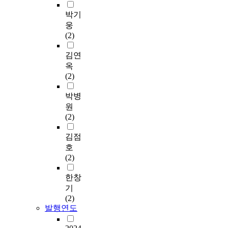
박기
웅
(2)
김연
옥
(2)
박병
원
(2)
김점
호
(2)
한창
기
(2)
발행연도