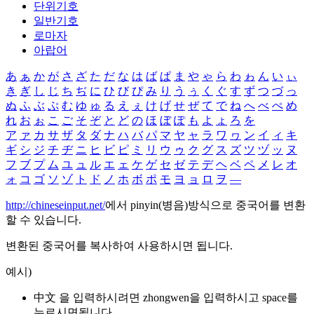
단위기호
일반기호
로마자
아랍어
あ
ぁ
か
が
さ
ざ
た
だ
な
は
ば
ぱ
ま
や
ゃ
ら
わ
ゎ
ん
い
ぃ
き
ぎ
し
じ
ち
ぢ
に
ひ
び
ぴ
み
り
う
ぅ
く
ぐ
す
ず
つ
づ
っ
ぬ
ふ
ぶ
ぷ
む
ゆ
ゅ
る
え
ぇ
け
げ
せ
ぜ
て
で
ね
へ
べ
ぺ
め
れ
お
ぉ
こ
ご
そ
ぞ
と
ど
の
ほ
ぼ
ぽ
も
よ
ょ
ろ
を
ア
ァ
カ
サ
ザ
タ
ダ
ナ
ハ
バ
パ
マ
ヤ
ャ
ラ
ワ
ヮ
ン
イ
ィ
キ
ギ
シ
ジ
チ
ヂ
ニ
ヒ
ビ
ピ
ミ
リ
ウ
ゥ
ク
グ
ス
ズ
ツ
ヅ
ッ
ヌ
フ
ブ
プ
ム
ユ
ュ
ル
エ
ェ
ケ
ゲ
セ
ゼ
テ
デ
ヘ
ベ
ペ
メ
レ
オ
ォ
コ
ゴ
ソ
ゾ
ト
ド
ノ
ホ
ボ
ポ
モ
ヨ
ョ
ロ
ヲ
―
http://chineseinput.net/
에서 pinyin(병음)방식으로 중국어를 변환
할 수 있습니다.
변환된 중국어를 복사하여 사용하시면 됩니다.
예시)
中文 을 입력하시려면
zhongwen
을 입력하시고 space를
누르시면됩니다.