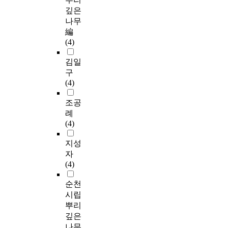
깊은
나무
編
(4)
김일
구
(4)
조공
례
(4)
지성
자
(4)
순천
시립
뿌리
깊은
나무