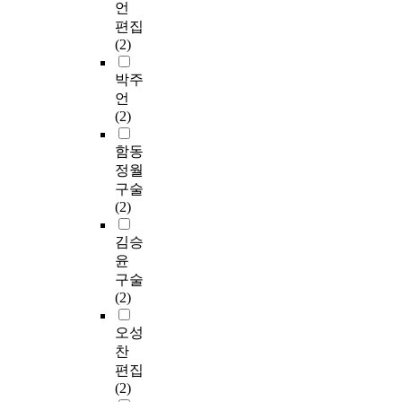
언
편집
(2)
박주
언
(2)
함동
정월
구술
(2)
김승
윤
구술
(2)
오성
찬
편집
(2)