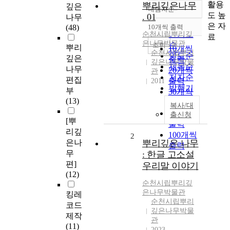
활용
뿌리깊은나무
깊은
내림차순
정확도
도 높
. 01
나무
순
은 자
(48)
10개씩 출력
내림차순
인기도
순천시립뿌리깊
료
은나무박물관
순
조회
뿌리
10개씩
순천시립뿌리
연도순
깊은
출력
깊은나무박물
제목순
나무
20개씩
관
저자순
편집
출력
2011
발행기
부
30개씩
관순
(13)
출력
복사/대
50개씩
출신청
[뿌
출력
리깊
100개씩
2
은나
뿌리깊은 나무
출력
무
: 한글 고소설
편]
우리말 이야기
(12)
순천시립뿌리깊
은나무박물관
킹레
순천시립뿌리
코드
깊은나무박물
제작
관
(11)
2023