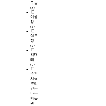
구술
(3)
이생
강
(3)
설호
정
(3)
김대
례
(3)
순천
시립
뿌리
깊은
나무
박물
관