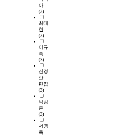
아
(3)
최태
현
(3)
이규
숙
(3)
신경
란
편집
(3)
박범
훈
(3)
서영
옥