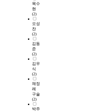
목수
현
(2)
오성
찬
(2)
김동
준
(2)
김우
식
(2)
채정
례
구술
(2)
박주