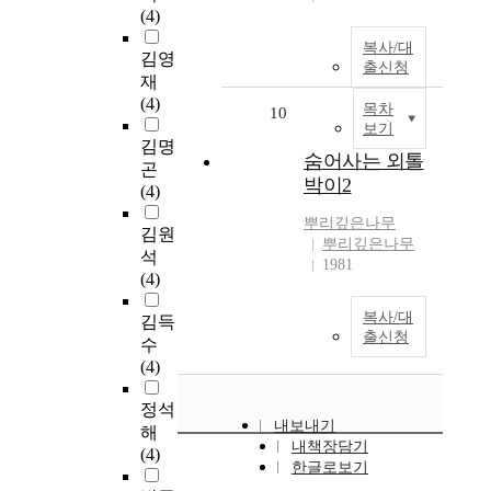
(4)
복사/대
김영
출신청
재
(4)
목차
10
보기
김명
숨어사는 외톨
곤
박이2
(4)
뿌리깊은나무
김원
뿌리깊은나무
석
1981
(4)
복사/대
김득
출신청
수
(4)
정석
내보내기
해
내책장담기
(4)
한글로보기