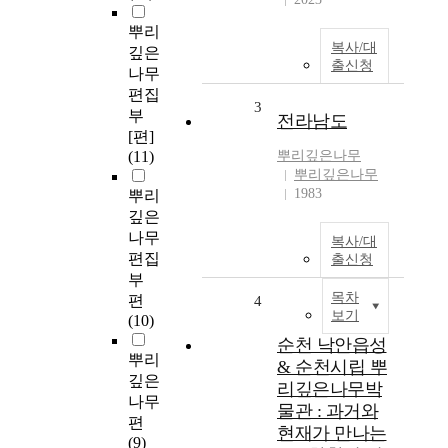
뿌리
복사/대
깊은
출신청
나무
편집
3
부
전라남도
[편]
(11)
뿌리깊은나무
뿌리깊은나무
1983
뿌리
깊은
나무
복사/대
편집
출신청
부
목차
편
4
보기
(10)
순천 낙안읍성
뿌리
& 순천시립 뿌
깊은
리깊은나무박
나무
물관 : 과거와
편
현재가 만나는
(9)