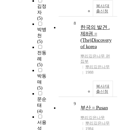
김정
복사/대
출신청
자
(5)
8
한국의 발견 .
박병
제8권 =
천
(The)Discovery
(5)
of korea
전동
뿌리깊은나무 편
례
집부
(5)
뿌리깊은나무
1988
박동
매
복사/대
(5)
출신청
문순
9
태
부산 = Pusan
(4)
뿌리깊은나무
서용
뿌리깊은나무
석
1984