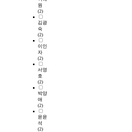
원
(2)
김광
숙
(2)
이인
자
(2)
서영
호
(2)
박양
애
(2)
윤윤
석
(2)