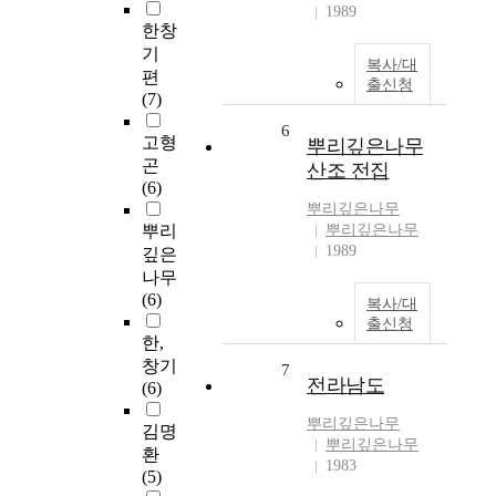
1989
한창
기
복사/대
편
출신청
(7)
6
고형
뿌리깊은나무
곤
산조 전집
(6)
뿌리깊은나무
뿌리
뿌리깊은나무
1989
깊은
나무
(6)
복사/대
출신청
한,
창기
7
전라남도
(6)
뿌리깊은나무
김명
뿌리깊은나무
환
1983
(5)