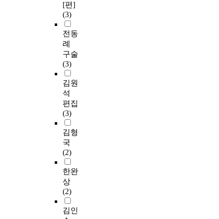
[편]
(3)
전동
례
구술
(3)
김원
석
편집
(3)
김형
국
(2)
한완
상
(2)
김인