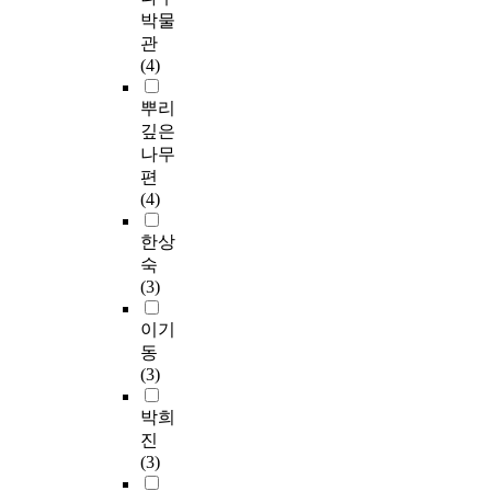
박물
관
(4)
뿌리
깊은
나무
편
(4)
한상
숙
(3)
이기
동
(3)
박희
진
(3)