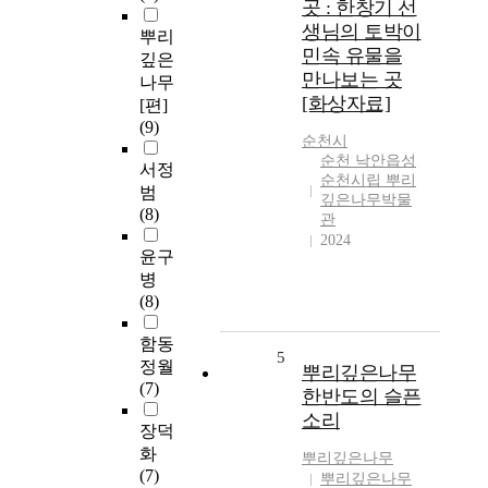
곳 : 한창기 선
생님의 토박이
뿌리
민속 유물을
깊은
만나보는 곳
나무
[화상자료]
[편]
(9)
순천시
순천 낙안읍성
서정
순천시립 뿌리
범
깊은나무박물
(8)
관
2024
윤구
병
(8)
함동
5
정월
뿌리깊은나무
(7)
한반도의 슬픈
소리
장덕
화
뿌리깊은나무
(7)
뿌리깊은나무