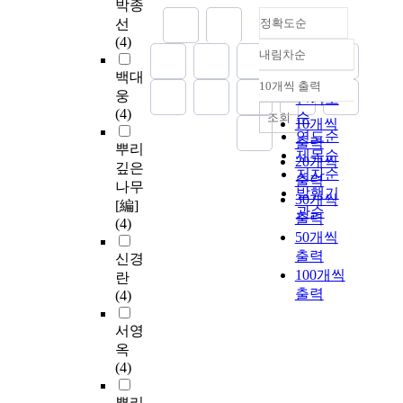
박종
선
정확도순
(4)
내림차순
정확도
백대
순
10개씩 출력
내림차순
웅
인기도
(4)
순
조회
10개씩
연도순
출력
뿌리
제목순
20개씩
깊은
저자순
출력
나무
발행기
30개씩
[編]
관순
출력
(4)
50개씩
출력
신경
100개씩
란
출력
(4)
서영
옥
(4)
뿌리