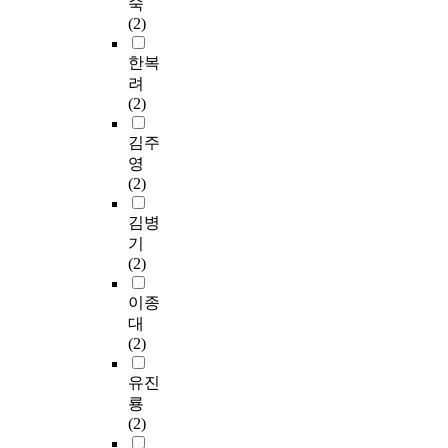
숙
(2)
한복
려
(2)
김주
영
(2)
김병
기
(2)
이종
대
(2)
유진
룡
(2)