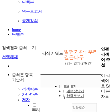
단행본
연구보고서
공개강의
home
단행본
검색결과 좁혀 보기
연관
발행기관 : 뿌리
검색키워드
검색
깊은나무
선택해제
어 추
(검색결과
276
건)
천
좁혀본 항목 보
이 검
기순서
색어
로 많
내보내기
검색량순
이 본
내책장담기
가나다순
한글로보기
자료
1
저자
정확도순
뿌리