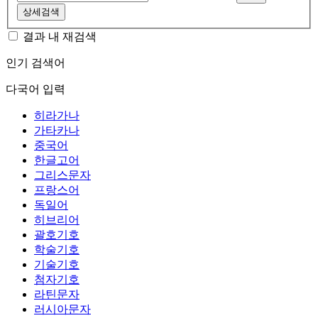
상세검색
결과 내 재검색
인기 검색어
다국어 입력
히라가나
가타카나
중국어
한글고어
그리스문자
프랑스어
독일어
히브리어
괄호기호
학술기호
기술기호
첨자기호
라틴문자
러시아문자