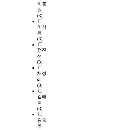
이봉
원
(3)
이상
룡
(3)
정진
석
(3)
채정
례
(3)
김해
숙
(3)
김승
윤