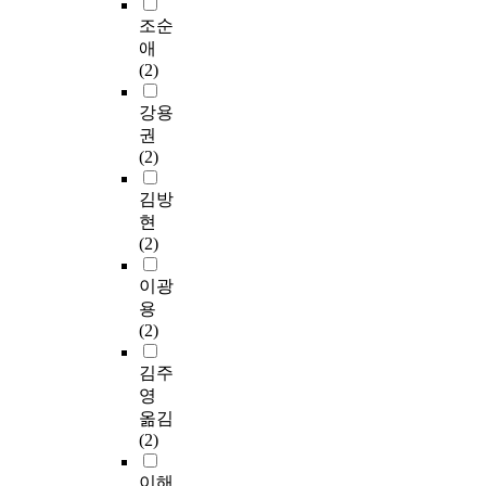
조순
애
(2)
강용
권
(2)
김방
현
(2)
이광
용
(2)
김주
영
옮김
(2)
이해