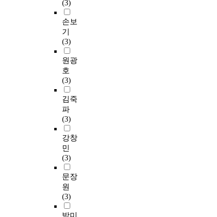
(3)
손보
기
(3)
원광
호
(3)
김죽
파
(3)
강창
민
(3)
문장
원
(3)
박미