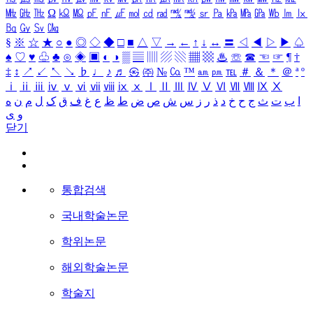
㎒
㎓
㎔
Ω
㏀
㏁
㎊
㎋
㎌
㏖
㏅
㎭
㎮
㎯
㏛
㎩
㎪
㎫
㎬
㏝
㏐
㏓
㏃
㏉
㏜
㏆
§
※
☆
★
○
●
◎
◇
◆
□
■
△
▽
→
←
↑
↓
↔
〓
◁
◀
▷
▶
♤
♠
♡
♥
♧
♣
⊙
◈
▣
◐
◑
▒
▤
▥
▨
▧
▦
▩
♨
☏
☎
☜
☞
¶
†
‡
↕
↗
↙
↖
↘
♭
♩
♪
♬
㉿
㈜
№
㏇
™
㏂
㏘
℡
＃
＆
＊
＠
ª
º
ⅰ
ⅱ
ⅲ
ⅳ
ⅴ
ⅵ
ⅶ
ⅷ
ⅸ
ⅹ
Ⅰ
Ⅱ
Ⅲ
Ⅳ
Ⅴ
Ⅵ
Ⅶ
Ⅷ
Ⅸ
Ⅹ
ا
ب
ت
ث
ج
ح
خ
د
ذ
ر
ز
س
ش
ص
ض
ط
ظ
ع
غ
ف
ق
ک
ل
م
ن
ه
و
ی
닫기
통합검색
국내학술논문
학위논문
해외학술논문
학술지