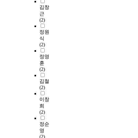
김창
근
(2)
정원
식
(2)
정영
훈
(2)
김철
(2)
이창
희
(2)
정순
영
(2)