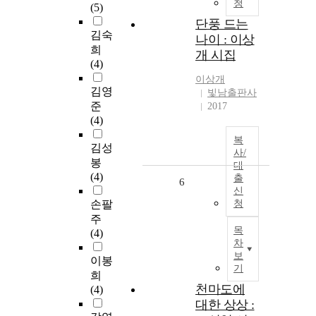
청
(5)
단풍 드는
김숙
나이 : 이상
희
개 시집
(4)
이상개
김영
빛남출판사
준
2017
(4)
복
김성
사/
봉
대
(4)
출
6
신
손팔
청
주
목
(4)
차
보
이봉
기
희
천마도에
(4)
대한 상상 :