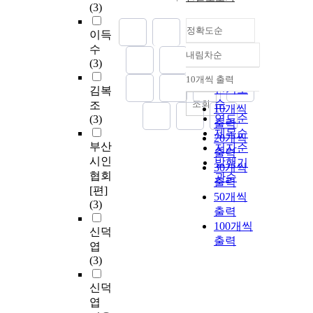
(3)
정확도순
이득
수
내림차순
정확도
(3)
순
10개씩 출력
내림차순
인기도
김복
순
조회
조
10개씩
연도순
(3)
출력
제목순
20개씩
부산
저자순
출력
시인
발행기
30개씩
협회
관순
출력
[편]
50개씩
(3)
출력
100개씩
신덕
출력
엽
(3)
신덕
엽