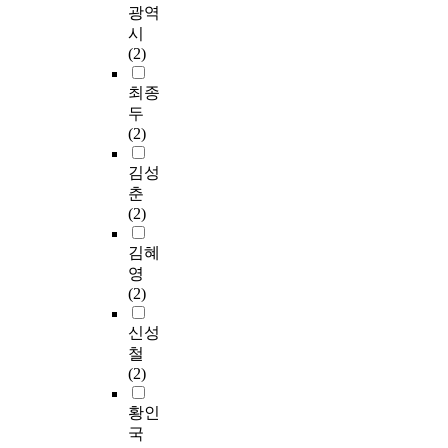
광역
시
(2)
최종
두
(2)
김성
춘
(2)
김혜
영
(2)
신성
철
(2)
황인
국