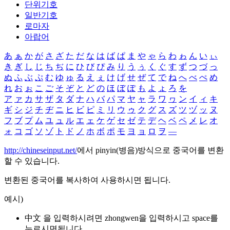
단위기호
일반기호
로마자
아랍어
あ
ぁ
か
が
さ
ざ
た
だ
な
は
ば
ぱ
ま
や
ゃ
ら
わ
ゎ
ん
い
ぃ
き
ぎ
し
じ
ち
ぢ
に
ひ
び
ぴ
み
り
う
ぅ
く
ぐ
す
ず
つ
づ
っ
ぬ
ふ
ぶ
ぷ
む
ゆ
ゅ
る
え
ぇ
け
げ
せ
ぜ
て
で
ね
へ
べ
ぺ
め
れ
お
ぉ
こ
ご
そ
ぞ
と
ど
の
ほ
ぼ
ぽ
も
よ
ょ
ろ
を
ア
ァ
カ
サ
ザ
タ
ダ
ナ
ハ
バ
パ
マ
ヤ
ャ
ラ
ワ
ヮ
ン
イ
ィ
キ
ギ
シ
ジ
チ
ヂ
ニ
ヒ
ビ
ピ
ミ
リ
ウ
ゥ
ク
グ
ス
ズ
ツ
ヅ
ッ
ヌ
フ
ブ
プ
ム
ユ
ュ
ル
エ
ェ
ケ
ゲ
セ
ゼ
テ
デ
ヘ
ベ
ペ
メ
レ
オ
ォ
コ
ゴ
ソ
ゾ
ト
ド
ノ
ホ
ボ
ポ
モ
ヨ
ョ
ロ
ヲ
―
http://chineseinput.net/
에서 pinyin(병음)방식으로 중국어를 변환
할 수 있습니다.
변환된 중국어를 복사하여 사용하시면 됩니다.
예시)
中文 을 입력하시려면
zhongwen
을 입력하시고 space를
누르시면됩니다.