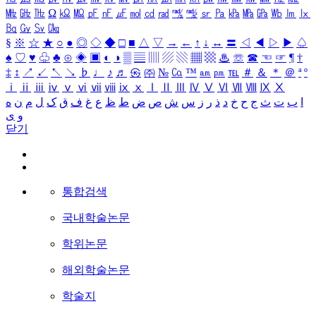
㎒
㎓
㎔
Ω
㏀
㏁
㎊
㎋
㎌
㏖
㏅
㎭
㎮
㎯
㏛
㎩
㎪
㎫
㎬
㏝
㏐
㏓
㏃
㏉
㏜
㏆
§
※
☆
★
○
●
◎
◇
◆
□
■
△
▽
→
←
↑
↓
↔
〓
◁
◀
▷
▶
♤
♠
♡
♥
♧
♣
⊙
◈
▣
◐
◑
▒
▤
▥
▨
▧
▦
▩
♨
☏
☎
☜
☞
¶
†
‡
↕
↗
↙
↖
↘
♭
♩
♪
♬
㉿
㈜
№
㏇
™
㏂
㏘
℡
＃
＆
＊
＠
ª
º
ⅰ
ⅱ
ⅲ
ⅳ
ⅴ
ⅵ
ⅶ
ⅷ
ⅸ
ⅹ
Ⅰ
Ⅱ
Ⅲ
Ⅳ
Ⅴ
Ⅵ
Ⅶ
Ⅷ
Ⅸ
Ⅹ
ا
ب
ت
ث
ج
ح
خ
د
ذ
ر
ز
س
ش
ص
ض
ط
ظ
ع
غ
ف
ق
ک
ل
م
ن
ه
و
ی
닫기
통합검색
국내학술논문
학위논문
해외학술논문
학술지