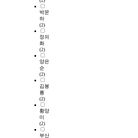
(2)
박문
하
(2)
정의
화
(2)
양은
순
(2)
김봉
룡
(2)
황양
미
(2)
부산