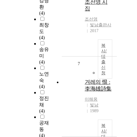
강영
조선영 시
환
집
(4)
조선영
최창
빛남출판사
2017
도
(4)
복
송유
사/
미
대
(4)
출
7
신
청
노연
숙
겨레의 恨 :
(4)
李海雄詩集
정진
이해웅
채
빛남
(4)
1989
공재
복
동
사/
(4)
대