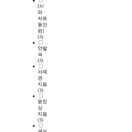
[시
와
자유
동인
편]
(3)
안말
숙
(3)
서재
관
지음
(3)
윤진
상
지음
(3)
곽수