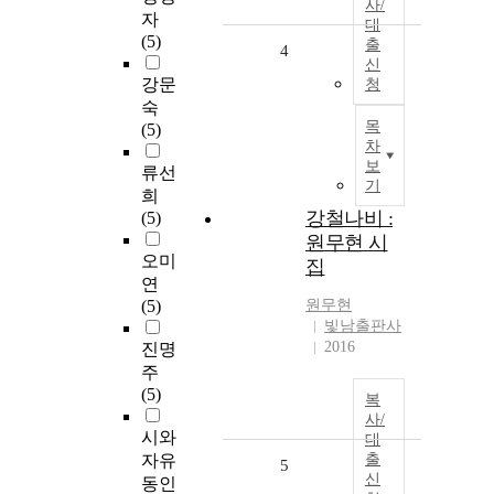
사/
자
대
(5)
출
4
신
강문
청
숙
목
(5)
차
보
류선
기
희
강철나비 :
(5)
원무현 시
오미
집
연
(5)
원무현
빛남출판사
2016
진명
주
(5)
복
사/
시와
대
자유
출
5
신
동인