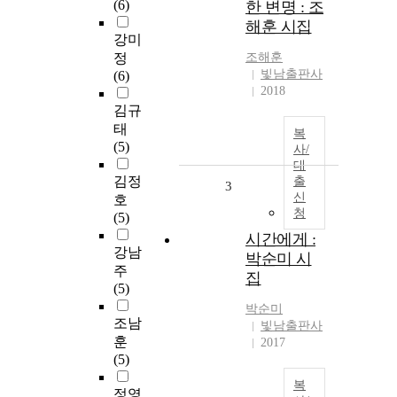
(6)
한 변명 : 조
해훈 시집
강미
정
조해훈
빛남출판사
(6)
2018
김규
태
복
(5)
사/
대
김정
출
3
신
호
청
(5)
시간에게 :
강남
박순미 시
주
집
(5)
박순미
조남
빛남출판사
훈
2017
(5)
복
정영