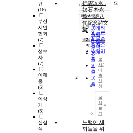
료
行雲流水 :
규
내림차순
정확도
奴石 朴永
(16)
순
10개씩 출력
煥선생 八
내림차순
인기도
부산
旬紀念詩文
순
조회
시인
10개씩
集
연도순
협회
출력
제목순
(7)
빛남
빛남
20개씩
저자순
1994
출력
발행기
성수
30개씩
관순
자
출력
복
(7)
사/
50개씩
대
출력
이해
출
2
100개씩
웅
신
출력
청
(6)
목
이상
차
개
보
(6)
기
노랭이 새
신삼
끼들을 위
식