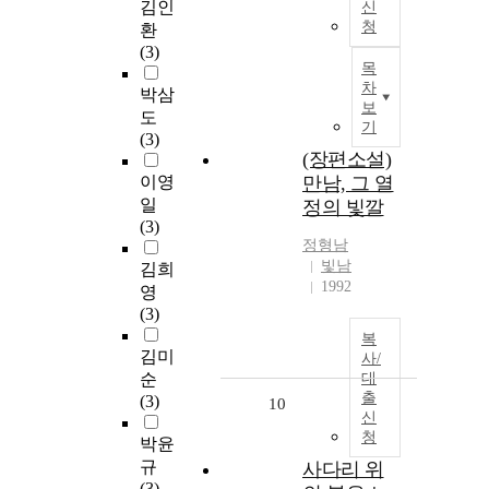
김인
신
청
환
(3)
목
차
박삼
보
도
기
(3)
(장편소설)
이영
만남, 그 열
일
정의 빛깔
(3)
정형남
빛남
김희
1992
영
(3)
복
김미
사/
순
대
출
(3)
10
신
청
박윤
규
사다리 위
(3)