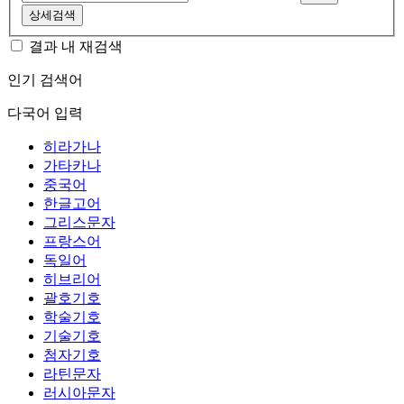
상세검색
결과 내 재검색
인기 검색어
다국어 입력
히라가나
가타카나
중국어
한글고어
그리스문자
프랑스어
독일어
히브리어
괄호기호
학술기호
기술기호
첨자기호
라틴문자
러시아문자