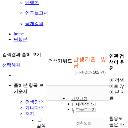
단행본
연구보고서
공개강의
home
단행본
검색결과 좁혀 보기
연관 검
발행기관 : 빛
검색키워드
색어 추
남
선택해제
천
(검색결과
505
건)
이 검색
좁혀본 항목 보
어로 많
기순서
이 본 자
료
내보내기
검색량순
내책장담기
가나다순
한글로보기
1
저자
활용도
정확도순
높은 자
김석