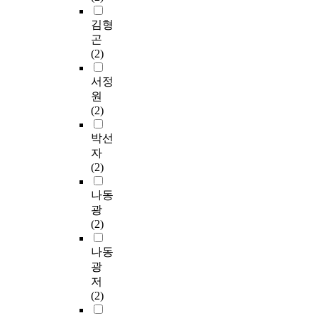
김형
곤
(2)
서정
원
(2)
박선
자
(2)
나동
광
(2)
나동
광
저
(2)