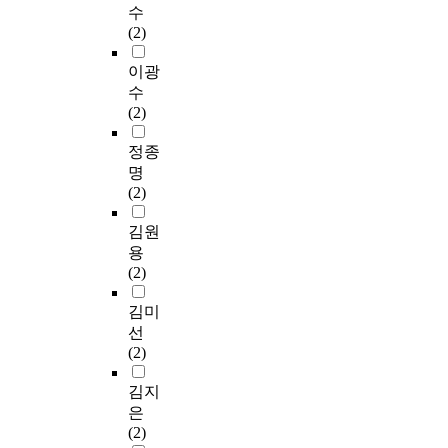
수
(2)
이광
수
(2)
정종
명
(2)
김원
용
(2)
김미
선
(2)
김지
은
(2)