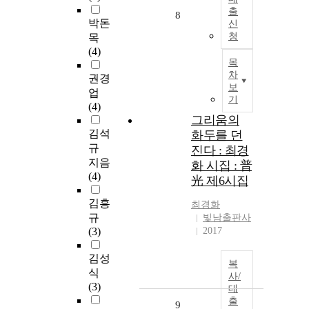
출
8
박돈
신
청
목
(4)
목
차
권경
보
업
기
(4)
그리움의
김석
화두를 던
규
진다 : 최경
지음
화 시집 : 普
(4)
光 제6시집
김흥
최경화
규
빛남출판사
(3)
2017
김성
복
식
사/
(3)
대
출
9