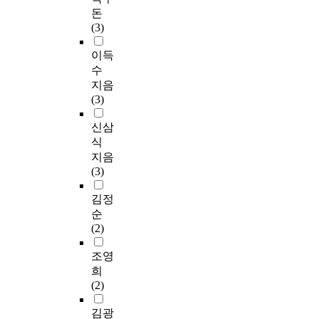
돈
(3)
이득
수
지음
(3)
신삼
식
지음
(3)
김정
순
(2)
조영
희
(2)
김광