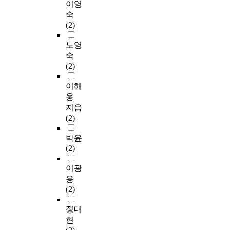
이영
숙
(2)
노영
숙
(2)
이해
웅
지음
(2)
박윤
(2)
이광
용
(2)
정대
현