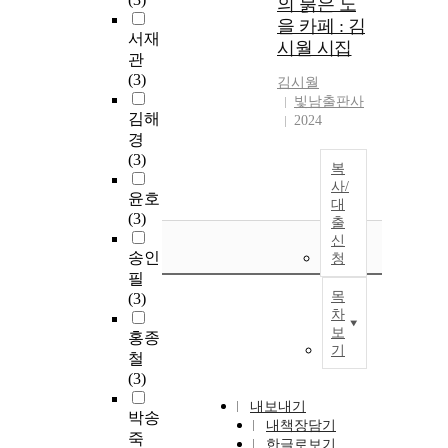
의 붉은 노
을 카페 : 김
서재
시월 시집
관
(3)
김시월
빛남출판사
김해
2024
경
(3)
복
사/
윤호
대
(3)
출
신
송인
청
필
목
(3)
차
보
홍종
기
철
(3)
내보내기
박송
내책장담기
죽
한글로보기