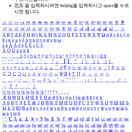
北京 을 입력하시려면
beijing
을 입력하시고 space를 누르
시면 됩니다.
ㅥ
ㅦ
ㅧ
ㅨ
ㅩ
ㅪ
ㅫ
ㅬ
ㅭ
ㅮ
ㅯ
ㅰ
ㅱ
ㅲ
ㅳ
ㅴ
ㅵ
ㅶ
ㅷ
ㅸ
ㅹ
ㅺ
ㅻ
ㅼ
ㅽ
ㅾ
ㅿ
ㆀ
ㆁ
ㆂ
ㆃ
ㆄ
ㆅ
ㆆ
ㆇ
ㆈ
ㆉ
ㆊ
ㆋ
ㆌ
ㆍ
ㆎ
Α
Β
Γ
Δ
Ε
Ζ
Η
Θ
Ι
Κ
Λ
Μ
Ν
Ξ
Ο
Π
Ρ
Σ
Τ
Υ
Φ
Χ
Ψ
Ω
α
β
γ
δ
ε
ζ
η
θ
ι
κ
λ
μ
ν
ξ
ο
π
ρ
σ
τ
υ
φ
χ
ψ
ω
á
à
Á
À
é
è
É
È
ç
Ç
ê
Ä
Ö
Ü
ä
ö
ü
ß
ְ
ֳ
ֲ
ֱ
ָ
ַ
ֵ
ֶ
ִ
ֹ
ּ
ֻ
ׂ
ׁ
ּ
ב
ה
נ
מ
צ
ת
ץ
ש
ד
ג
כ
ע
י
ח
ל
ך
ף
ק
ר
א
ט
ו
ן
ם
פ
‘
’
“
”
〔
〕
〈
〉
「
」
『
』
【
】
＂
（
）
［
］
｛
｝
±
×
÷
≠
≤
≥
∞
∴
♂
♀
∠
⊥
⌒
∂
∇
≡
≒
≪
≫
√
∽
∝
∵
∫
∬
∈
∋
⊆
⊇
⊂
⊃
∪
∩
∧
∨
￢
⇒
⇔
∀
∃
∮
∑
∏
＋
－
＜
＝
＞
、
。
·
‥
…
¨
〃
―
∥
＼
∼
´
～
ˇ
˘
˝
˚
˙
¸
˛
¡
¿
ː
！
＇
，
．
／
：
；
？
＾
＿
｀
｜
½
⅓
⅔
¼
¾
⅛
⅜
⅝
⅞
¹
²
³
⁴
ⁿ
₁
₂
₃
₄
Æ
Ð
Ħ
Ĳ
Ł
Ø
Œ
Þ
Ŧ
Ŋ
æ
đ
ð
ħ
ı
ĳ
ĸ
ŀ
ł
ø
œ
ß
þ
ŧ
ŋ
ŉ
А
Б
В
Г
Д
Е
Ё
Ж
З
И
Й
К
Л
М
Н
О
П
Р
С
Т
У
Ф
Х
Ц
Ч
Ш
Щ
Ъ
Ы
Ь
Э
Ю
Я
а
б
в
г
д
е
ё
ж
з
и
й
к
л
м
н
о
п
р
с
т
у
ф
х
ц
ч
ш
щ
ъ
ы
ь
э
ю
я
′
″
℃
Å
￠
￡
￥
¤
℉
‰
＄
％
Ｆ
￦
㎕
㎖
㎗
ℓ
㎘
㏄
㎣
㎤
㎥
㎦
㎙
㎚
㎛
㎜
㎝
㎞
㎟
㎠
㎡
㎢
㏊
㎍
㎎
㎏
㏏
㎈
㎉
㏈
㎧
㎨
㎰
㎱
㎲
㎳
㎴
㎵
㎶
㎷
㎸
㎹
㎀
㎁
㎂
㎃
㎄
㎺
㎻
㎽
㎾
㎿
㎐
㎑