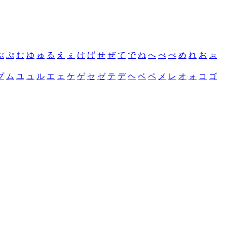
ぶ
ぷ
む
ゆ
ゅ
る
え
ぇ
け
げ
せ
ぜ
て
で
ね
へ
べ
ぺ
め
れ
お
ぉ
プ
ム
ユ
ュ
ル
エ
ェ
ケ
ゲ
セ
ゼ
テ
デ
ヘ
ベ
ペ
メ
レ
オ
ォ
コ
ゴ