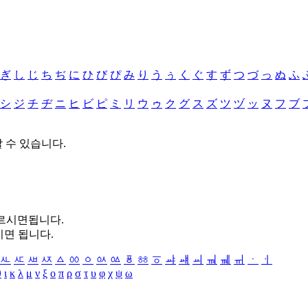
ぎ
し
じ
ち
ぢ
に
ひ
び
ぴ
み
り
う
ぅ
く
ぐ
す
ず
つ
づ
っ
ぬ
ふ
シ
ジ
チ
ヂ
ニ
ヒ
ビ
ピ
ミ
リ
ウ
ゥ
ク
グ
ス
ズ
ツ
ヅ
ッ
ヌ
フ
ブ
할 수 있습니다.
누르시면됩니다.
시면 됩니다.
ㅻ
ㅼ
ㅽ
ㅾ
ㅿ
ㆀ
ㆁ
ㆂ
ㆃ
ㆄ
ㆅ
ㆆ
ㆇ
ㆈ
ㆉ
ㆊ
ㆋ
ㆌ
ㆍ
ㆎ
θ
ι
κ
λ
μ
ν
ξ
ο
π
ρ
σ
τ
υ
φ
χ
ψ
ω