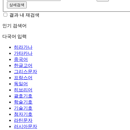
상세검색
결과 내 재검색
인기 검색어
다국어 입력
히라가나
가타카나
중국어
한글고어
그리스문자
프랑스어
독일어
히브리어
괄호기호
학술기호
기술기호
첨자기호
라틴문자
러시아문자