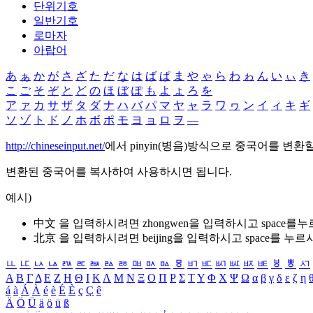
단위기호
일반기호
로마자
아랍어
あ
ぁ
か
が
さ
ざ
た
だ
な
は
ば
ぱ
ま
や
ゃ
ら
わ
ゎ
ん
い
ぃ
き
こ
ご
そ
ぞ
と
ど
の
ほ
ぼ
ぽ
も
よ
ょ
ろ
を
ア
ァ
カ
サ
ザ
タ
ダ
ナ
ハ
バ
パ
マ
ヤ
ャ
ラ
ワ
ヮ
ン
イ
ィ
キ
ギ
ソ
ゾ
ト
ド
ノ
ホ
ボ
ポ
モ
ヨ
ョ
ロ
ヲ
―
http://chineseinput.net/
에서 pinyin(병음)방식으로 중국어를 변환
변환된 중국어를 복사하여 사용하시면 됩니다.
예시)
中文 을 입력하시려면
zhongwen
을 입력하시고 space를
北京 을 입력하시려면
beijing
을 입력하시고 space를 누르
ㅥ
ㅦ
ㅧ
ㅨ
ㅩ
ㅪ
ㅫ
ㅬ
ㅭ
ㅮ
ㅯ
ㅰ
ㅱ
ㅲ
ㅳ
ㅴ
ㅵ
ㅶ
ㅷ
ㅸ
ㅹ
ㅺ
Α
Β
Γ
Δ
Ε
Ζ
Η
Θ
Ι
Κ
Λ
Μ
Ν
Ξ
Ο
Π
Ρ
Σ
Τ
Υ
Φ
Χ
Ψ
Ω
α
β
γ
δ
ε
ζ
η
á
à
Á
À
é
è
É
È
ç
Ç
ê
Ä
Ö
Ü
ä
ö
ü
ß