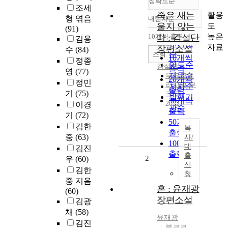
정확도순
조세
죽은 새는
활용
형 엮음
내림차순
정확도
도
울지 않는
(91)
순
높은
10개씩 출력
다 : 김설단
김용
내림차순
인기도
자료
장편소설
수
(84)
순
조회
10개씩
정종
연도순
김설단
출력
영
(77)
제목순
부크크오
20개씩
정민
리지널 부
저자순
출력
기
(75)
크크
발행기
30개씩
2022
이경
관순
출력
기
(72)
50개씩
김한
복
출력
중
(63)
사/
100개씩
대
김진
출력
출
2
우
(60)
신
김한
청
중 지음
혼 : 윤재광
(60)
장편소설
김광
채
(58)
윤재광
김진
부크크