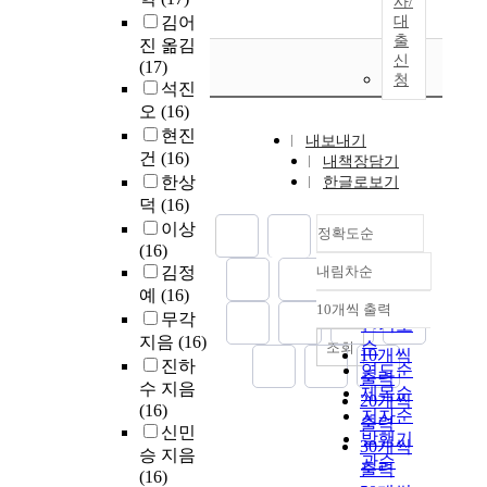
사/
김어
대
출
진 옮김
신
(17)
청
석진
오
(16)
현진
내보내기
건
(16)
내책장담기
한상
한글로보기
덕
(16)
이상
정확도순
(16)
김정
내림차순
정확도
예
(16)
순
10개씩 출력
내림차순
무각
인기도
지음
(16)
순
조회
10개씩
진하
연도순
출력
수 지음
제목순
20개씩
(16)
저자순
출력
신민
발행기
30개씩
승 지음
관순
출력
(16)