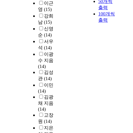
50개씩
이근
출력
영
(15)
100개씩
강희
출력
남
(15)
신영
순
(14)
서우
석
(14)
이광
수 지음
(14)
김성
관
(14)
이민
(14)
김광
채 지음
(14)
고장
원
(14)
지은