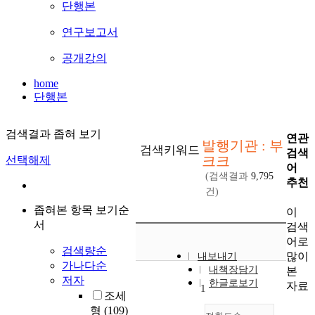
단행본
연구보고서
공개강의
home
단행본
검색결과 좁혀 보기
연관
발행기관 : 부
검색키워드
검색
크크
선택해제
어
(검색결과
9,795
추천
건)
좁혀본 항목 보기순
이
서
검색
어로
검색량순
많이
내보내기
가나다순
내책장담기
본
저자
한글로보기
자료
1
조세
형
(109)