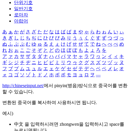
단위기호
일반기호
로마자
아랍어
あ
ぁ
か
が
さ
ざ
た
だ
な
は
ば
ぱ
ま
や
ゃ
ら
わ
ゎ
ん
い
ぃ
き
ぎ
し
じ
ち
ぢ
に
ひ
び
ぴ
み
り
う
ぅ
く
ぐ
す
ず
つ
づ
っ
ぬ
ふ
ぶ
ぷ
む
ゆ
ゅ
る
え
ぇ
け
げ
せ
ぜ
て
で
ね
へ
べ
ぺ
め
れ
お
ぉ
こ
ご
そ
ぞ
と
ど
の
ほ
ぼ
ぽ
も
よ
ょ
ろ
を
ア
ァ
カ
サ
ザ
タ
ダ
ナ
ハ
バ
パ
マ
ヤ
ャ
ラ
ワ
ヮ
ン
イ
ィ
キ
ギ
シ
ジ
チ
ヂ
ニ
ヒ
ビ
ピ
ミ
リ
ウ
ゥ
ク
グ
ス
ズ
ツ
ヅ
ッ
ヌ
フ
ブ
プ
ム
ユ
ュ
ル
エ
ェ
ケ
ゲ
セ
ゼ
テ
デ
ヘ
ベ
ペ
メ
レ
オ
ォ
コ
ゴ
ソ
ゾ
ト
ド
ノ
ホ
ボ
ポ
モ
ヨ
ョ
ロ
ヲ
―
http://chineseinput.net/
에서 pinyin(병음)방식으로 중국어를 변환
할 수 있습니다.
변환된 중국어를 복사하여 사용하시면 됩니다.
예시)
中文 을 입력하시려면
zhongwen
을 입력하시고 space를
누르시면됩니다.