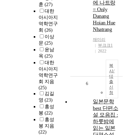
에 나트랑
훈
(27)
= Only
대한
Danang
아시아지
Hoian Hue
역학연구
Nhatrang
회
(26)
이상
재미리
문
(25)
부크크1
윤남
2022
옥
(25)
대한
복
아시아지
사/
역학연구
대
회 지음
출
6
(25)
신
청
김길
영
(23)
일본문학
홍성
best 단편소
봉
(22)
설 모음집 :
홍성
하룻밤에
봉 지음
읽는 일본
(22)
단편소설 .