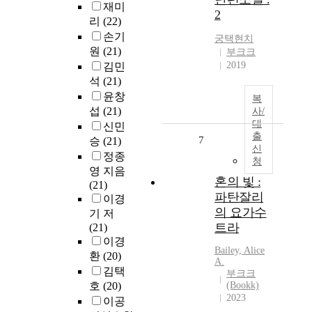
재미
2
리
(22)
손기
궁택현치
원
(21)
부크크
2019
김민
석
(21)
윤창
복
섭
(21)
사/
대
신민
출
7
승
(21)
신
정종
청
영 지음
혼의 빛 :
(21)
파탄잘리
이경
의 요가수
기 저
트라
(21)
이경
Bailey, Alice
환
(20)
A.
김택
부크크
호
(20)
(Bookk)
2023
이공