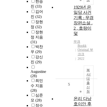
청
한승
진
(33)
1929년 은
김어
일당 사건
진
(32)
기록 : 무경
장현
장편소설 .
정
(32)
2 , 호랑이
장현
덫
정 지음
(31)
무경
Bookk
박찬
Original 부
우
(29)
크크
강신
2022
진
(29)
복
Augustine
사/
(28)
대
최민
출
5
수 지음
신
(28)
청
심준
온리 다낭
모
(28)
호이안 후
장수