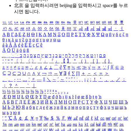
北京 을 입력하시려면
beijing
을 입력하시고 space를 누르
시면 됩니다.
ㅥ
ㅦ
ㅧ
ㅨ
ㅩ
ㅪ
ㅫ
ㅬ
ㅭ
ㅮ
ㅯ
ㅰ
ㅱ
ㅲ
ㅳ
ㅴ
ㅵ
ㅶ
ㅷ
ㅸ
ㅹ
ㅺ
ㅻ
ㅼ
ㅽ
ㅾ
ㅿ
ㆀ
ㆁ
ㆂ
ㆃ
ㆄ
ㆅ
ㆆ
ㆇ
ㆈ
ㆉ
ㆊ
ㆋ
ㆌ
ㆍ
ㆎ
Α
Β
Γ
Δ
Ε
Ζ
Η
Θ
Ι
Κ
Λ
Μ
Ν
Ξ
Ο
Π
Ρ
Σ
Τ
Υ
Φ
Χ
Ψ
Ω
α
β
γ
δ
ε
ζ
η
θ
ι
κ
λ
μ
ν
ξ
ο
π
ρ
σ
τ
υ
φ
χ
ψ
ω
á
à
Á
À
é
è
É
È
ç
Ç
ê
Ä
Ö
Ü
ä
ö
ü
ß
ְ
ֳ
ֲ
ֱ
ָ
ַ
ֵ
ֶ
ִ
ֹ
ּ
ֻ
ׂ
ׁ
ּ
ב
ה
נ
מ
צ
ת
ץ
ש
ד
ג
כ
ע
י
ח
ל
ך
ף
ק
ר
א
ט
ו
ן
ם
פ
‘
’
“
”
〔
〕
〈
〉
「
」
『
』
【
】
＂
（
）
［
］
｛
｝
±
×
÷
≠
≤
≥
∞
∴
♂
♀
∠
⊥
⌒
∂
∇
≡
≒
≪
≫
√
∽
∝
∵
∫
∬
∈
∋
⊆
⊇
⊂
⊃
∪
∩
∧
∨
￢
⇒
⇔
∀
∃
∮
∑
∏
＋
－
＜
＝
＞
、
。
·
‥
…
¨
〃
―
∥
＼
∼
´
～
ˇ
˘
˝
˚
˙
¸
˛
¡
¿
ː
！
＇
，
．
／
：
；
？
＾
＿
｀
｜
½
⅓
⅔
¼
¾
⅛
⅜
⅝
⅞
¹
²
³
⁴
ⁿ
₁
₂
₃
₄
Æ
Ð
Ħ
Ĳ
Ł
Ø
Œ
Þ
Ŧ
Ŋ
æ
đ
ð
ħ
ı
ĳ
ĸ
ŀ
ł
ø
œ
ß
þ
ŧ
ŋ
ŉ
А
Б
В
Г
Д
Е
Ё
Ж
З
И
Й
К
Л
М
Н
О
П
Р
С
Т
У
Ф
Х
Ц
Ч
Ш
Щ
Ъ
Ы
Ь
Э
Ю
Я
а
б
в
г
д
е
ё
ж
з
и
й
к
л
м
н
о
п
р
с
т
у
ф
х
ц
ч
ш
щ
ъ
ы
ь
э
ю
я
′
″
℃
Å
￠
￡
￥
¤
℉
‰
＄
％
Ｆ
￦
㎕
㎖
㎗
ℓ
㎘
㏄
㎣
㎤
㎥
㎦
㎙
㎚
㎛
㎜
㎝
㎞
㎟
㎠
㎡
㎢
㏊
㎍
㎎
㎏
㏏
㎈
㎉
㏈
㎧
㎨
㎰
㎱
㎲
㎳
㎴
㎵
㎶
㎷
㎸
㎹
㎀
㎁
㎂
㎃
㎄
㎺
㎻
㎽
㎾
㎿
㎐
㎑