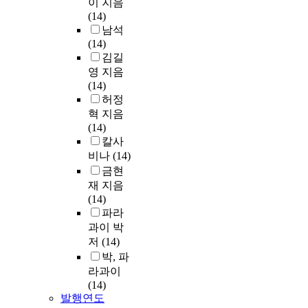
이 지음
(14)
남석
(14)
김길
영 지음
(14)
허정
혁 지음
(14)
칼사
비나
(14)
금현
재 지음
(14)
파라
과이 박
저
(14)
박, 파
라과이
(14)
발행연도