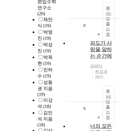
편입수학
연구소
복
(20)
사/
대
채만
출
식
(19)
8
신
박영
청
진
(19)
파도가 사
박성
랑을 말하
진
(19)
는 순간에
박옥
현
(19)
김바다
진하
부크크
수
(19)
2025
성동
권 지음
복
(19)
사/
이강
대
석
(18)
출
9
신
김민
청
석 지음
(18)
너의 모든
김상