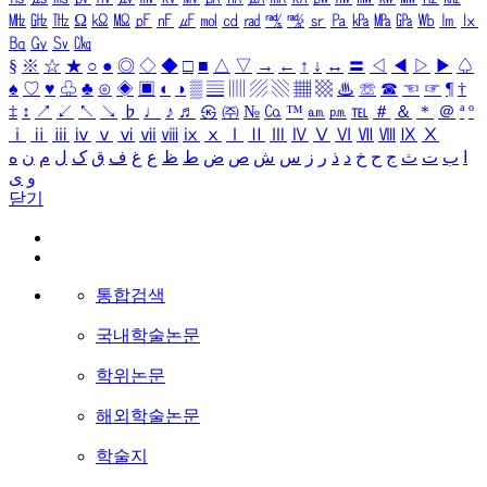
㎒
㎓
㎔
Ω
㏀
㏁
㎊
㎋
㎌
㏖
㏅
㎭
㎮
㎯
㏛
㎩
㎪
㎫
㎬
㏝
㏐
㏓
㏃
㏉
㏜
㏆
§
※
☆
★
○
●
◎
◇
◆
□
■
△
▽
→
←
↑
↓
↔
〓
◁
◀
▷
▶
♤
♠
♡
♥
♧
♣
⊙
◈
▣
◐
◑
▒
▤
▥
▨
▧
▦
▩
♨
☏
☎
☜
☞
¶
†
‡
↕
↗
↙
↖
↘
♭
♩
♪
♬
㉿
㈜
№
㏇
™
㏂
㏘
℡
＃
＆
＊
＠
ª
º
ⅰ
ⅱ
ⅲ
ⅳ
ⅴ
ⅵ
ⅶ
ⅷ
ⅸ
ⅹ
Ⅰ
Ⅱ
Ⅲ
Ⅳ
Ⅴ
Ⅵ
Ⅶ
Ⅷ
Ⅸ
Ⅹ
ا
ب
ت
ث
ج
ح
خ
د
ذ
ر
ز
س
ش
ص
ض
ط
ظ
ع
غ
ف
ق
ک
ل
م
ن
ه
و
ی
닫기
통합검색
국내학술논문
학위논문
해외학술논문
학술지