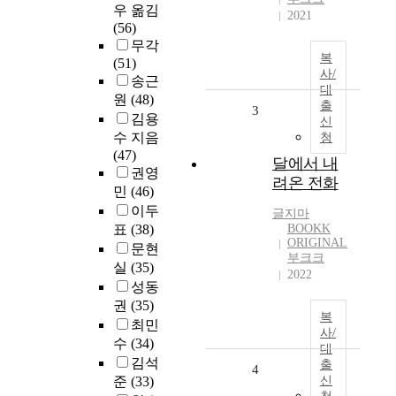
우 옮김
2021
(56)
무각
복
(51)
사/
송근
대
원
(48)
출
3
김용
신
수 지음
청
(47)
달에서 내
권영
려온 전화
민
(46)
이두
글지마
표
(38)
BOOKK
ORIGINAL
문현
부크크
실
(35)
2022
성동
권
(35)
복
최민
사/
수
(34)
대
김석
출
4
준
(33)
신