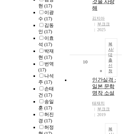
것을 사랑
현
(17)
해
이광
수
(17)
김지아
부크크
김동
2025
인
(17)
이효
석
(17)
복
사/
박재
대
현
(17)
출
10
번역
신
(17)
청
나석
인간실격 :
주
(17)
일본 문학
손태
명작 소설
건
(17)
송일
태재치
훈
(17)
부크크
허진
2019
경
(17)
허정
복
혁
(17)