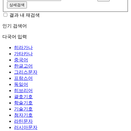
상세검색
결과 내 재검색
인기 검색어
다국어 입력
히라가나
가타카나
중국어
한글고어
그리스문자
프랑스어
독일어
히브리어
괄호기호
학술기호
기술기호
첨자기호
라틴문자
러시아문자