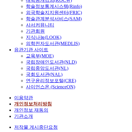
대학공개강의(KOCW)
학술정보통계시스템(Rinfo)
외국학술지지원센터(FRIC)
학술관계분석서비스(SAM)
사서커뮤니티
기관회원
지식나눔(LOOK)
의학전자도서관(MEDLIS)
유관기관 사이트
교육부(MOE)
국립장애인도서관(NLD)
국립중앙도서관(NL)
국회도서관(NAL)
연구윤리정보포털(CRE)
사이언스온 (ScienceON)
이용약관
개인정보처리방침
개인정보 재동의
기관소개
저작물 게시중단요청