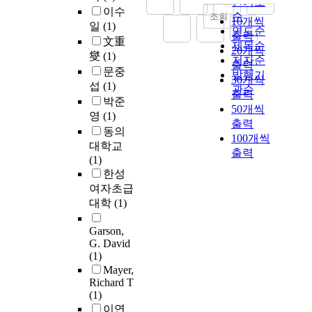
인기도
이수
순
조회
10개씩
일
(1)
연도순
출력
文重
제목순
20개씩
燮
(1)
저자순
출력
문중
발행기
30개씩
섭
(1)
관순
출력
박준
50개씩
영
(1)
출력
동의
100개씩
대학교
출력
(1)
한성
여자초급
대학
(1)
Garson,
G. David
(1)
Mayer,
Richard T
(1)
이연