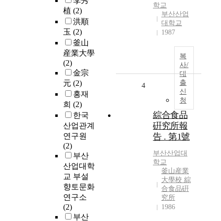
李秀
학교
植
(2)
부산산업
洪順
대학교
玉
(2)
1987
釜山
産業大學
복
(2)
사/
金宗
대
元
(2)
출
4
신
홍재
청
희
(2)
綜合食品
한국
硏究所報
산업관계
연구원
告 . 第1號
(2)
부산산업대
부산
학교
산업대학
釜山産業
교 부설
大學校 綜
향토문화
合食品硏
연구소
究所
(2)
1986
부산