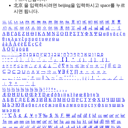
北京 을 입력하시려면
beijing
을 입력하시고 space를 누르
시면 됩니다.
ㅥ
ㅦ
ㅧ
ㅨ
ㅩ
ㅪ
ㅫ
ㅬ
ㅭ
ㅮ
ㅯ
ㅰ
ㅱ
ㅲ
ㅳ
ㅴ
ㅵ
ㅶ
ㅷ
ㅸ
ㅹ
ㅺ
ㅻ
ㅼ
ㅽ
ㅾ
ㅿ
ㆀ
ㆁ
ㆂ
ㆃ
ㆄ
ㆅ
ㆆ
ㆇ
ㆈ
ㆉ
ㆊ
ㆋ
ㆌ
ㆍ
ㆎ
Α
Β
Γ
Δ
Ε
Ζ
Η
Θ
Ι
Κ
Λ
Μ
Ν
Ξ
Ο
Π
Ρ
Σ
Τ
Υ
Φ
Χ
Ψ
Ω
α
β
γ
δ
ε
ζ
η
θ
ι
κ
λ
μ
ν
ξ
ο
π
ρ
σ
τ
υ
φ
χ
ψ
ω
á
à
Á
À
é
è
É
È
ç
Ç
ê
Ä
Ö
Ü
ä
ö
ü
ß
ְ
ֳ
ֲ
ֱ
ָ
ַ
ֵ
ֶ
ִ
ֹ
ּ
ֻ
ׂ
ׁ
ּ
ב
ה
נ
מ
צ
ת
ץ
ש
ד
ג
כ
ע
י
ח
ל
ך
ף
ק
ר
א
ט
ו
ן
ם
פ
‘
’
“
”
〔
〕
〈
〉
「
」
『
』
【
】
＂
（
）
［
］
｛
｝
±
×
÷
≠
≤
≥
∞
∴
♂
♀
∠
⊥
⌒
∂
∇
≡
≒
≪
≫
√
∽
∝
∵
∫
∬
∈
∋
⊆
⊇
⊂
⊃
∪
∩
∧
∨
￢
⇒
⇔
∀
∃
∮
∑
∏
＋
－
＜
＝
＞
、
。
·
‥
…
¨
〃
―
∥
＼
∼
´
～
ˇ
˘
˝
˚
˙
¸
˛
¡
¿
ː
！
＇
，
．
／
：
；
？
＾
＿
｀
｜
½
⅓
⅔
¼
¾
⅛
⅜
⅝
⅞
¹
²
³
⁴
ⁿ
₁
₂
₃
₄
Æ
Ð
Ħ
Ĳ
Ł
Ø
Œ
Þ
Ŧ
Ŋ
æ
đ
ð
ħ
ı
ĳ
ĸ
ŀ
ł
ø
œ
ß
þ
ŧ
ŋ
ŉ
А
Б
В
Г
Д
Е
Ё
Ж
З
И
Й
К
Л
М
Н
О
П
Р
С
Т
У
Ф
Х
Ц
Ч
Ш
Щ
Ъ
Ы
Ь
Э
Ю
Я
а
б
в
г
д
е
ё
ж
з
и
й
к
л
м
н
о
п
р
с
т
у
ф
х
ц
ч
ш
щ
ъ
ы
ь
э
ю
я
′
″
℃
Å
￠
￡
￥
¤
℉
‰
＄
％
Ｆ
￦
㎕
㎖
㎗
ℓ
㎘
㏄
㎣
㎤
㎥
㎦
㎙
㎚
㎛
㎜
㎝
㎞
㎟
㎠
㎡
㎢
㏊
㎍
㎎
㎏
㏏
㎈
㎉
㏈
㎧
㎨
㎰
㎱
㎲
㎳
㎴
㎵
㎶
㎷
㎸
㎹
㎀
㎁
㎂
㎃
㎄
㎺
㎻
㎽
㎾
㎿
㎐
㎑