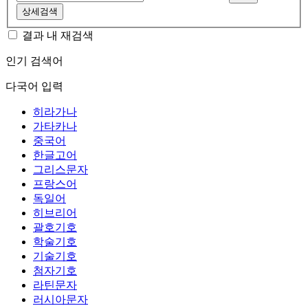
상세검색
결과 내 재검색
인기 검색어
다국어 입력
히라가나
가타카나
중국어
한글고어
그리스문자
프랑스어
독일어
히브리어
괄호기호
학술기호
기술기호
첨자기호
라틴문자
러시아문자