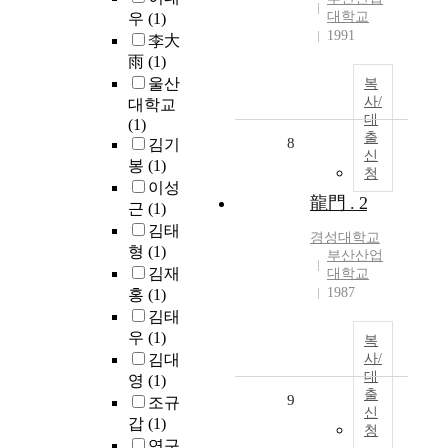
대학교
우
(1)
1991
李大
雨
(1)
울산
복
사/
대학교
대
(1)
출
8
김기
신
봉
(1)
청
이성
龍門 . 2
근
(1)
김태
경성대학교
형
(1)
부산산업
김재
대학교
1987
홍
(1)
김태
우
(1)
복
김대
사/
대
영
(1)
출
9
조규
신
갑
(1)
청
연구