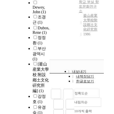
학교 부설 향
토문화연구
Dewey,
소
John
(1)
釜山産業
조경
大學校附
근
(1)
設鄕土文
Dubos,
化硏究所
Rene
(1)
1986
정정
환
(1)
부산
광역시
(1)
[釜山
産業大學
내보내기
校 附設
내책장담기
鄕土文化
한글로보기
硏究所
編]
(1)
정확도순
강정
호
(1)
내림차순
정확도
유경
순
10개씩 출력
숙
(1)
내림차순