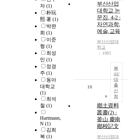
부산산업
자
(1)
대학교 논
朴玩
문집, 4-2 :
熙 著
(1)
자연과학,
박완
예술,교육
희
(1)
이준
부산산업대
형
(1)
학교
최성
1983
민
(1)
정경
복
주
(1)
사/
동아
대
출
대학교
10
신
(1)
청
최석
鄕土資料
철
(1)
叢書(2) :
Hartmann,
釜山 慶南
N
(1)
鄕校記文
김희
복
(1)
부산산업대