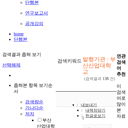
단행본
연구보고서
공개강의
home
단행본
검색결과 좁혀 보기
연관
발행기관 : 부
검색키워드
검색
산산업대학
선택해제
어
교
추천
(검색결과
138
건)
좁혀본 항목 보기순
이
서
검색
어로
검색량순
많이
내보내기
가나다순
본
내책장담기
저자
자료
한글로보기
1
부산
산업대학