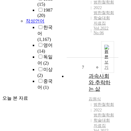
범한철학회
(15)
2022
1987
범한철학회
(20)
학술대회
작성언어
자료집
한국
Vol.2022
No.06
어
(1,167)
영어
(14)
원
독일
문
보
어
(2)
7
기
미상
(2)
과속사회
중국
와 추락하
어
(1)
는 삶
오늘 본 자료
김원식
범한철학회
2022
범한철학회
학술대회
자료집
Vol.2022