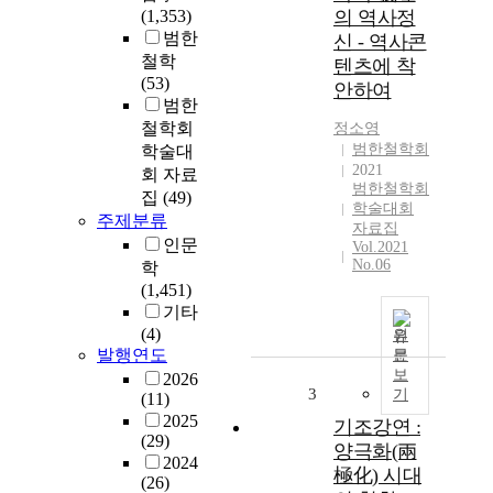
(1,353)
의 역사정
범한
신 - 역사콘
철학
텐츠에 착
(53)
안하여
범한
철학회
정소영
범한철학회
학술대
2021
회 자료
범한철학회
집
(49)
학술대회
주제분류
자료집
인문
Vol.2021
No.06
학
(1,451)
기타
(4)
원
발행연도
문
보
2026
3
기
(11)
2025
기조강연 :
(29)
양극화(兩
2024
極化) 시대
(26)