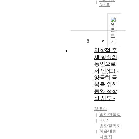
No.06
원
문
보
8
기
저항적 주
체 형성의
동인으로
서 인(仁) -
양극화 극
복을 위한
동양 철학
적 시도 -
정영수
범한철학회
2022
범한철학회
학술대회
자료집