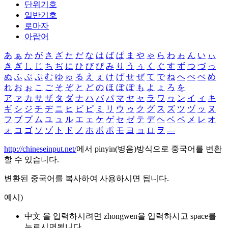
단위기호
일반기호
로마자
아랍어
あ
ぁ
か
が
さ
ざ
た
だ
な
は
ば
ぱ
ま
や
ゃ
ら
わ
ゎ
ん
い
ぃ
き
ぎ
し
じ
ち
ぢ
に
ひ
び
ぴ
み
り
う
ぅ
く
ぐ
す
ず
つ
づ
っ
ぬ
ふ
ぶ
ぷ
む
ゆ
ゅ
る
え
ぇ
け
げ
せ
ぜ
て
で
ね
へ
べ
ぺ
め
れ
お
ぉ
こ
ご
そ
ぞ
と
ど
の
ほ
ぼ
ぽ
も
よ
ょ
ろ
を
ア
ァ
カ
サ
ザ
タ
ダ
ナ
ハ
バ
パ
マ
ヤ
ャ
ラ
ワ
ヮ
ン
イ
ィ
キ
ギ
シ
ジ
チ
ヂ
ニ
ヒ
ビ
ピ
ミ
リ
ウ
ゥ
ク
グ
ス
ズ
ツ
ヅ
ッ
ヌ
フ
ブ
プ
ム
ユ
ュ
ル
エ
ェ
ケ
ゲ
セ
ゼ
テ
デ
ヘ
ベ
ペ
メ
レ
オ
ォ
コ
ゴ
ソ
ゾ
ト
ド
ノ
ホ
ボ
ポ
モ
ヨ
ョ
ロ
ヲ
―
http://chineseinput.net/
에서 pinyin(병음)방식으로 중국어를 변환
할 수 있습니다.
변환된 중국어를 복사하여 사용하시면 됩니다.
예시)
中文 을 입력하시려면
zhongwen
을 입력하시고 space를
누르시면됩니다.