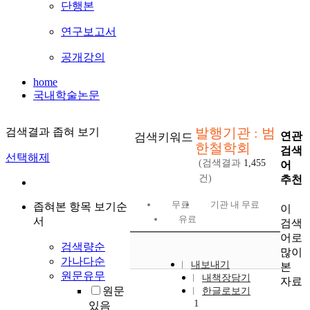
단행본
연구보고서
공개강의
home
국내학술논문
발행기관 : 범
검색결과 좁혀 보기
연관
검색키워드
한철학회
검색
선택해제
(검색결과
1,455
어
건)
추천
무료
기관 내 무료
좁혀본 항목 보기순
이
유료
서
검색
어로
검색량순
많이
가나다순
내보내기
본
원문유무
내책장담기
자료
원문
한글로보기
1
있음