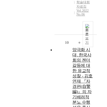
학술대회
자료집
Vol.2022
No.06
원
문
보
10
기
양극화 시
대, 한국사
회의 젠더
갈등에 대
한 유교적
성찰 - 김호
연재 『자
경편(自警
編)』의 자
기배려적
분노 수행