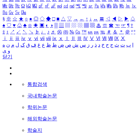
㎒
㎓
㎔
Ω
㏀
㏁
㎊
㎋
㎌
㏖
㏅
㎭
㎮
㎯
㏛
㎩
㎪
㎫
㎬
㏝
㏐
㏓
㏃
㏉
㏜
㏆
§
※
☆
★
○
●
◎
◇
◆
□
■
△
▽
→
←
↑
↓
↔
〓
◁
◀
▷
▶
♤
♠
♡
♥
♧
♣
⊙
◈
▣
◐
◑
▒
▤
▥
▨
▧
▦
▩
♨
☏
☎
☜
☞
¶
†
‡
↕
↗
↙
↖
↘
♭
♩
♪
♬
㉿
㈜
№
㏇
™
㏂
㏘
℡
＃
＆
＊
＠
ª
º
ⅰ
ⅱ
ⅲ
ⅳ
ⅴ
ⅵ
ⅶ
ⅷ
ⅸ
ⅹ
Ⅰ
Ⅱ
Ⅲ
Ⅳ
Ⅴ
Ⅵ
Ⅶ
Ⅷ
Ⅸ
Ⅹ
ا
ب
ت
ث
ج
ح
خ
د
ذ
ر
ز
س
ش
ص
ض
ط
ظ
ع
غ
ف
ق
ک
ل
م
ن
ه
و
ی
닫기
통합검색
국내학술논문
학위논문
해외학술논문
학술지