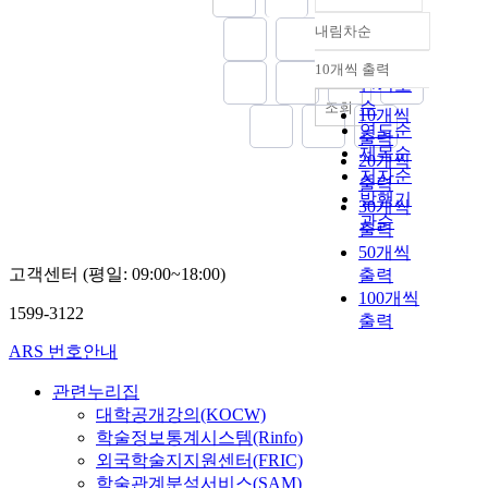
내림차순
정확도
순
10개씩 출력
내림차순
인기도
순
조회
10개씩
연도순
출력
제목순
20개씩
저자순
출력
발행기
30개씩
관순
출력
50개씩
고객센터 (평일: 09:00~18:00)
출력
100개씩
1599-3122
출력
ARS 번호안내
관련누리집
대학공개강의(KOCW)
학술정보통계시스템(Rinfo)
외국학술지지원센터(FRIC)
학술관계분석서비스(SAM)