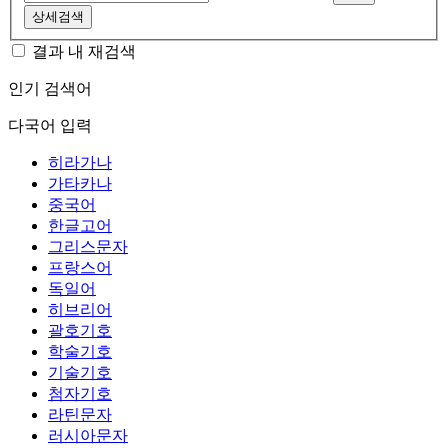
상세검색
결과 내 재검색
인기 검색어
다국어 입력
히라가나
가타카나
중국어
한글고어
그리스문자
프랑스어
독일어
히브리어
괄호기호
학술기호
기술기호
첨자기호
라틴문자
러시아문자