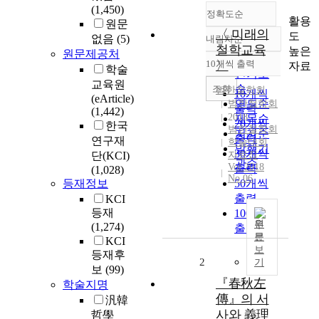
(1,450)
정확도순
활용
원문
〈 미래의
도
없음
(5)
내림차순
정확도
철학교육
높은
원문제공처
순
10개씩 출력
〉
자료
내림차순
학술
인기도
교육원
순
조회
범한철학회
10개씩
(eArticle)
연도순
범한철학회
출력
(1,442)
2018
제목순
20개씩
한국
범한철학회
저자순
출력
연구재
학술대회
발행기
30개씩
단(KCI)
자료집
관순
Vol.2018
출력
(1,028)
No.06
등재정보
50개씩
출력
KCI
등재
100개씩
원
(1,274)
출력
문
KCI
보
등재후
2
기
보
(99)
『春秋左
학술지명
傳』의 서
汎韓
사와 義理
哲學