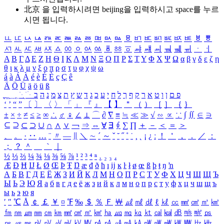
北京 을 입력하시려면
beijing
을 입력하시고 space를 누르
시면 됩니다.
ㅥ
ㅦ
ㅧ
ㅨ
ㅩ
ㅪ
ㅫ
ㅬ
ㅭ
ㅮ
ㅯ
ㅰ
ㅱ
ㅲ
ㅳ
ㅴ
ㅵ
ㅶ
ㅷ
ㅸ
ㅹ
ㅺ
ㅻ
ㅼ
ㅽ
ㅾ
ㅿ
ㆀ
ㆁ
ㆂ
ㆃ
ㆄ
ㆅ
ㆆ
ㆇ
ㆈ
ㆉ
ㆊ
ㆋ
ㆌ
ㆍ
ㆎ
Α
Β
Γ
Δ
Ε
Ζ
Η
Θ
Ι
Κ
Λ
Μ
Ν
Ξ
Ο
Π
Ρ
Σ
Τ
Υ
Φ
Χ
Ψ
Ω
α
β
γ
δ
ε
ζ
η
θ
ι
κ
λ
μ
ν
ξ
ο
π
ρ
σ
τ
υ
φ
χ
ψ
ω
á
à
Á
À
é
è
É
È
ç
Ç
ê
Ä
Ö
Ü
ä
ö
ü
ß
ְ
ֳ
ֲ
ֱ
ָ
ַ
ֵ
ֶ
ִ
ֹ
ּ
ֻ
ׂ
ׁ
ּ
ב
ה
נ
מ
צ
ת
ץ
ש
ד
ג
כ
ע
י
ח
ל
ך
ף
ק
ר
א
ט
ו
ן
ם
פ
‘
’
“
”
〔
〕
〈
〉
「
」
『
』
【
】
＂
（
）
［
］
｛
｝
±
×
÷
≠
≤
≥
∞
∴
♂
♀
∠
⊥
⌒
∂
∇
≡
≒
≪
≫
√
∽
∝
∵
∫
∬
∈
∋
⊆
⊇
⊂
⊃
∪
∩
∧
∨
￢
⇒
⇔
∀
∃
∮
∑
∏
＋
－
＜
＝
＞
、
。
·
‥
…
¨
〃
―
∥
＼
∼
´
～
ˇ
˘
˝
˚
˙
¸
˛
¡
¿
ː
！
＇
，
．
／
：
；
？
＾
＿
｀
｜
½
⅓
⅔
¼
¾
⅛
⅜
⅝
⅞
¹
²
³
⁴
ⁿ
₁
₂
₃
₄
Æ
Ð
Ħ
Ĳ
Ł
Ø
Œ
Þ
Ŧ
Ŋ
æ
đ
ð
ħ
ı
ĳ
ĸ
ŀ
ł
ø
œ
ß
þ
ŧ
ŋ
ŉ
А
Б
В
Г
Д
Е
Ё
Ж
З
И
Й
К
Л
М
Н
О
П
Р
С
Т
У
Ф
Х
Ц
Ч
Ш
Щ
Ъ
Ы
Ь
Э
Ю
Я
а
б
в
г
д
е
ё
ж
з
и
й
к
л
м
н
о
п
р
с
т
у
ф
х
ц
ч
ш
щ
ъ
ы
ь
э
ю
я
′
″
℃
Å
￠
￡
￥
¤
℉
‰
＄
％
Ｆ
￦
㎕
㎖
㎗
ℓ
㎘
㏄
㎣
㎤
㎥
㎦
㎙
㎚
㎛
㎜
㎝
㎞
㎟
㎠
㎡
㎢
㏊
㎍
㎎
㎏
㏏
㎈
㎉
㏈
㎧
㎨
㎰
㎱
㎲
㎳
㎴
㎵
㎶
㎷
㎸
㎹
㎀
㎁
㎂
㎃
㎄
㎺
㎻
㎽
㎾
㎿
㎐
㎑