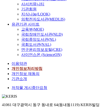
사서커뮤니티
기관회원
지식나눔(LOOK)
의학전자도서관(MEDLIS)
유관기관 사이트
교육부(MOE)
국립장애인도서관(NLD)
국립중앙도서관(NL)
국회도서관(NAL)
연구윤리정보포털(CRE)
사이언스온 (ScienceON)
이용약관
개인정보처리방침
개인정보 재동의
기관소개
저작물 게시중단요청
41061 대구광역시 동구 동내로 64(동내동1119) KERIS빌딩