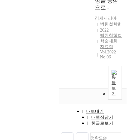
성을 중심
으로 -
김세서리아
범한철학회
2022
범한철학회
학술대회
자료집
Vol.2022
No.06
원
문
보
기
내보내기
내책장담기
한글로보기
정확도순