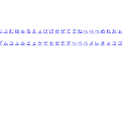
ぶ
ぷ
む
ゆ
ゅ
る
え
ぇ
け
げ
せ
ぜ
て
で
ね
へ
べ
ぺ
め
れ
お
ぉ
プ
ム
ユ
ュ
ル
エ
ェ
ケ
ゲ
セ
ゼ
テ
デ
ヘ
ベ
ペ
メ
レ
オ
ォ
コ
ゴ