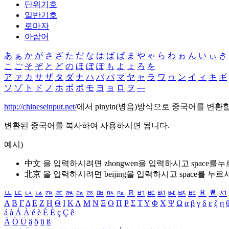
단위기호
일반기호
로마자
아랍어
あ
ぁ
か
が
さ
ざ
た
だ
な
は
ば
ぱ
ま
や
ゃ
ら
わ
ゎ
ん
い
ぃ
き
こ
ご
そ
ぞ
と
ど
の
ほ
ぼ
ぽ
も
よ
ょ
ろ
を
ア
ァ
カ
サ
ザ
タ
ダ
ナ
ハ
バ
パ
マ
ヤ
ャ
ラ
ワ
ヮ
ン
イ
ィ
キ
ギ
ソ
ゾ
ト
ド
ノ
ホ
ボ
ポ
モ
ヨ
ョ
ロ
ヲ
―
http://chineseinput.net/
에서 pinyin(병음)방식으로 중국어를 변환
변환된 중국어를 복사하여 사용하시면 됩니다.
예시)
中文 을 입력하시려면
zhongwen
을 입력하시고 space를
北京 을 입력하시려면
beijing
을 입력하시고 space를 누르
ㅥ
ㅦ
ㅧ
ㅨ
ㅩ
ㅪ
ㅫ
ㅬ
ㅭ
ㅮ
ㅯ
ㅰ
ㅱ
ㅲ
ㅳ
ㅴ
ㅵ
ㅶ
ㅷ
ㅸ
ㅹ
ㅺ
Α
Β
Γ
Δ
Ε
Ζ
Η
Θ
Ι
Κ
Λ
Μ
Ν
Ξ
Ο
Π
Ρ
Σ
Τ
Υ
Φ
Χ
Ψ
Ω
α
β
γ
δ
ε
ζ
η
á
à
Á
À
é
è
É
È
ç
Ç
ê
Ä
Ö
Ü
ä
ö
ü
ß