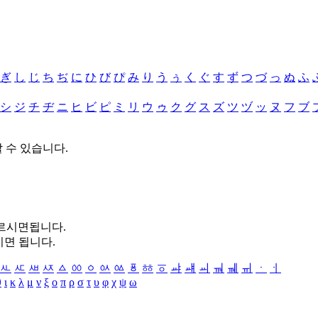
ぎ
し
じ
ち
ぢ
に
ひ
び
ぴ
み
り
う
ぅ
く
ぐ
す
ず
つ
づ
っ
ぬ
ふ
シ
ジ
チ
ヂ
ニ
ヒ
ビ
ピ
ミ
リ
ウ
ゥ
ク
グ
ス
ズ
ツ
ヅ
ッ
ヌ
フ
ブ
할 수 있습니다.
누르시면됩니다.
시면 됩니다.
ㅻ
ㅼ
ㅽ
ㅾ
ㅿ
ㆀ
ㆁ
ㆂ
ㆃ
ㆄ
ㆅ
ㆆ
ㆇ
ㆈ
ㆉ
ㆊ
ㆋ
ㆌ
ㆍ
ㆎ
θ
ι
κ
λ
μ
ν
ξ
ο
π
ρ
σ
τ
υ
φ
χ
ψ
ω