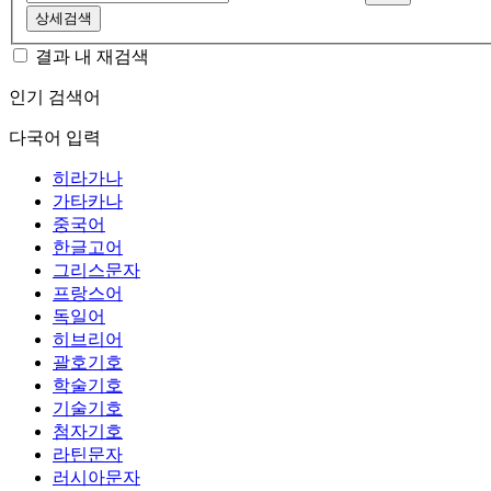
상세검색
결과 내 재검색
인기 검색어
다국어 입력
히라가나
가타카나
중국어
한글고어
그리스문자
프랑스어
독일어
히브리어
괄호기호
학술기호
기술기호
첨자기호
라틴문자
러시아문자