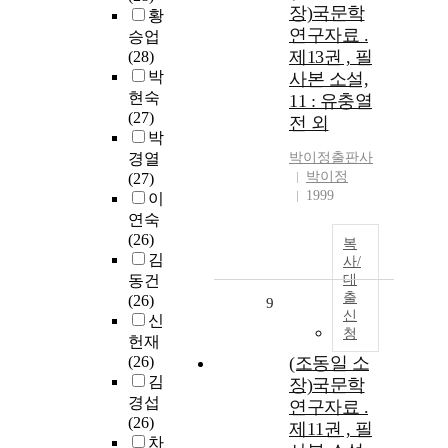
장)국문학
황
연구자료 .
승업
제13권 , 필
(28)
박
사본 소설,
현숙
11 : 유충열
(27)
전 외
박
경열
박이정출판사
박이정
(27)
1999
이
연숙
(26)
복
김
사/
동건
대
출
(26)
9
신
신
청
헌재
(26)
(조동일 소
김
장)국문학
경섭
연구자료 .
(26)
제11권 , 필
차