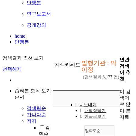
단행본
연구보고서
공개강의
home
단행본
검색결과 좁혀 보기
연관
발행기관 : 박
검색키워드
검색
이정
선택해제
어 추
(검색결과
3,127
건)
천
좁혀본 항목 보기
이 검
순서
색어
로 많
내보내기
검색량순
이 본
내책장담기
가나다순
한글로보기
자료
1
저자
김
정확도순
민수