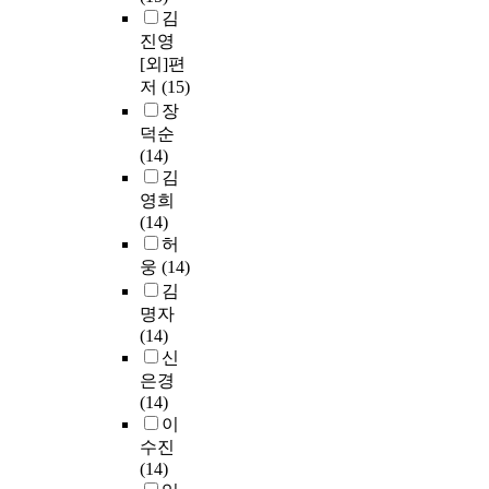
김
진영
[외]편
저
(15)
장
덕순
(14)
김
영희
(14)
허
웅
(14)
김
명자
(14)
신
은경
(14)
이
수진
(14)