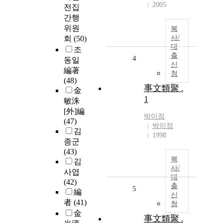
2005
전집
간행
위원
복
사/
회
(50)
대
조
출
4
동일
신
編著
청
(48)
事文類聚 .
金
1
敏洙
[外]編
박이정
(47)
박이정
김
1998
종군
(43)
복
김
사/
사엽
대
(42)
출
5
編
신
者
(41)
청
金
事文類聚 .