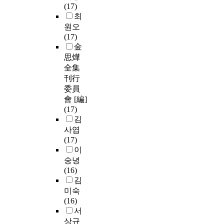
(17)
최
원오
(17)
金
思燁
全集
刊行
委員
會 [編]
(17)
김
사엽
(17)
이
숭녕
(16)
김
미숙
(16)
서
상규