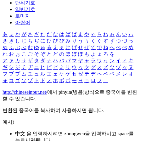
단위기호
일반기호
로마자
아랍어
あ
ぁ
か
が
さ
ざ
た
だ
な
は
ば
ぱ
ま
や
ゃ
ら
わ
ゎ
ん
い
ぃ
き
ぎ
し
じ
ち
ぢ
に
ひ
び
ぴ
み
り
う
ぅ
く
ぐ
す
ず
つ
づ
っ
ぬ
ふ
ぶ
ぷ
む
ゆ
ゅ
る
え
ぇ
け
げ
せ
ぜ
て
で
ね
へ
べ
ぺ
め
れ
お
ぉ
こ
ご
そ
ぞ
と
ど
の
ほ
ぼ
ぽ
も
よ
ょ
ろ
を
ア
ァ
カ
サ
ザ
タ
ダ
ナ
ハ
バ
パ
マ
ヤ
ャ
ラ
ワ
ヮ
ン
イ
ィ
キ
ギ
シ
ジ
チ
ヂ
ニ
ヒ
ビ
ピ
ミ
リ
ウ
ゥ
ク
グ
ス
ズ
ツ
ヅ
ッ
ヌ
フ
ブ
プ
ム
ユ
ュ
ル
エ
ェ
ケ
ゲ
セ
ゼ
テ
デ
ヘ
ベ
ペ
メ
レ
オ
ォ
コ
ゴ
ソ
ゾ
ト
ド
ノ
ホ
ボ
ポ
モ
ヨ
ョ
ロ
ヲ
―
http://chineseinput.net/
에서 pinyin(병음)방식으로 중국어를 변환
할 수 있습니다.
변환된 중국어를 복사하여 사용하시면 됩니다.
예시)
中文 을 입력하시려면
zhongwen
을 입력하시고 space를
누르시면됩니다.