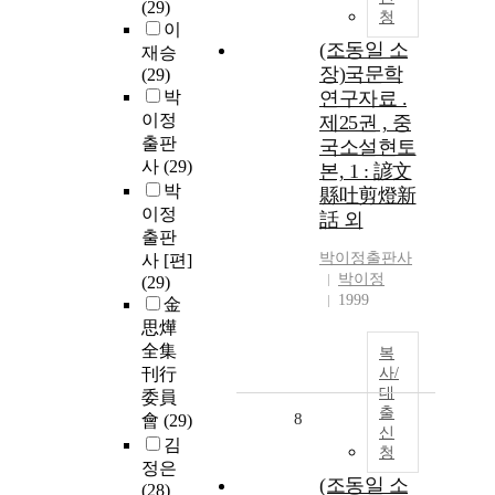
(29)
청
이
(조동일 소
재승
장)국문학
(29)
박
연구자료 .
이정
제25권 , 중
출판
국소설현토
사
(29)
본, 1 : 諺文
박
縣吐剪燈新
이정
話 외
출판
박이정출판사
사 [편]
박이정
(29)
1999
金
思燁
全集
복
刊行
사/
대
委員
출
8
會
(29)
신
김
청
정은
(조동일 소
(28)