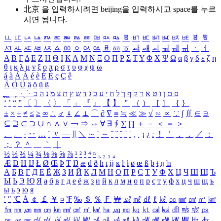
北京 을 입력하시려면
beijing
을 입력하시고 space를 누르
시면 됩니다.
ㅥ
ㅦ
ㅧ
ㅨ
ㅩ
ㅪ
ㅫ
ㅬ
ㅭ
ㅮ
ㅯ
ㅰ
ㅱ
ㅲ
ㅳ
ㅴ
ㅵ
ㅶ
ㅷ
ㅸ
ㅹ
ㅺ
ㅻ
ㅼ
ㅽ
ㅾ
ㅿ
ㆀ
ㆁ
ㆂ
ㆃ
ㆄ
ㆅ
ㆆ
ㆇ
ㆈ
ㆉ
ㆊ
ㆋ
ㆌ
ㆍ
ㆎ
Α
Β
Γ
Δ
Ε
Ζ
Η
Θ
Ι
Κ
Λ
Μ
Ν
Ξ
Ο
Π
Ρ
Σ
Τ
Υ
Φ
Χ
Ψ
Ω
α
β
γ
δ
ε
ζ
η
θ
ι
κ
λ
μ
ν
ξ
ο
π
ρ
σ
τ
υ
φ
χ
ψ
ω
á
à
Á
À
é
è
É
È
ç
Ç
ê
Ä
Ö
Ü
ä
ö
ü
ß
ְ
ֳ
ֲ
ֱ
ָ
ַ
ֵ
ֶ
ִ
ֹ
ּ
ֻ
ׂ
ׁ
ּ
ב
ה
נ
מ
צ
ת
ץ
ש
ד
ג
כ
ע
י
ח
ל
ך
ף
ק
ר
א
ט
ו
ן
ם
פ
‘
’
“
”
〔
〕
〈
〉
「
」
『
』
【
】
＂
（
）
［
］
｛
｝
±
×
÷
≠
≤
≥
∞
∴
♂
♀
∠
⊥
⌒
∂
∇
≡
≒
≪
≫
√
∽
∝
∵
∫
∬
∈
∋
⊆
⊇
⊂
⊃
∪
∩
∧
∨
￢
⇒
⇔
∀
∃
∮
∑
∏
＋
－
＜
＝
＞
、
。
·
‥
…
¨
〃
―
∥
＼
∼
´
～
ˇ
˘
˝
˚
˙
¸
˛
¡
¿
ː
！
＇
，
．
／
：
；
？
＾
＿
｀
｜
½
⅓
⅔
¼
¾
⅛
⅜
⅝
⅞
¹
²
³
⁴
ⁿ
₁
₂
₃
₄
Æ
Ð
Ħ
Ĳ
Ł
Ø
Œ
Þ
Ŧ
Ŋ
æ
đ
ð
ħ
ı
ĳ
ĸ
ŀ
ł
ø
œ
ß
þ
ŧ
ŋ
ŉ
А
Б
В
Г
Д
Е
Ё
Ж
З
И
Й
К
Л
М
Н
О
П
Р
С
Т
У
Ф
Х
Ц
Ч
Ш
Щ
Ъ
Ы
Ь
Э
Ю
Я
а
б
в
г
д
е
ё
ж
з
и
й
к
л
м
н
о
п
р
с
т
у
ф
х
ц
ч
ш
щ
ъ
ы
ь
э
ю
я
′
″
℃
Å
￠
￡
￥
¤
℉
‰
＄
％
Ｆ
￦
㎕
㎖
㎗
ℓ
㎘
㏄
㎣
㎤
㎥
㎦
㎙
㎚
㎛
㎜
㎝
㎞
㎟
㎠
㎡
㎢
㏊
㎍
㎎
㎏
㏏
㎈
㎉
㏈
㎧
㎨
㎰
㎱
㎲
㎳
㎴
㎵
㎶
㎷
㎸
㎹
㎀
㎁
㎂
㎃
㎄
㎺
㎻
㎽
㎾
㎿
㎐
㎑