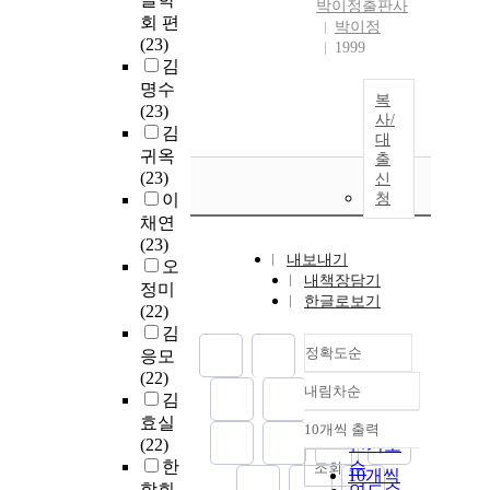
박이정출판사
회 편
박이정
(23)
1999
김
명수
복
(23)
사/
김
대
귀옥
출
(23)
신
이
청
채연
(23)
내보내기
오
내책장담기
정미
한글로보기
(22)
김
정확도순
응모
(22)
내림차순
정확도
김
순
효실
10개씩 출력
내림차순
(22)
인기도
한
순
조회
10개씩
학회