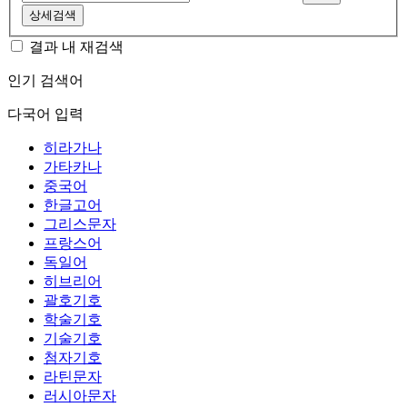
상세검색
결과 내 재검색
인기 검색어
다국어 입력
히라가나
가타카나
중국어
한글고어
그리스문자
프랑스어
독일어
히브리어
괄호기호
학술기호
기술기호
첨자기호
라틴문자
러시아문자