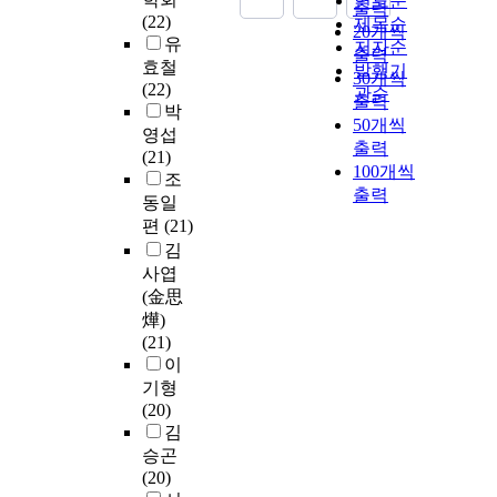
연도순
출력
(22)
제목순
20개씩
유
저자순
출력
효철
발행기
30개씩
(22)
관순
출력
박
50개씩
영섭
출력
(21)
100개씩
조
출력
동일
편
(21)
김
사엽
(金思
燁)
(21)
이
기형
(20)
김
승곤
(20)