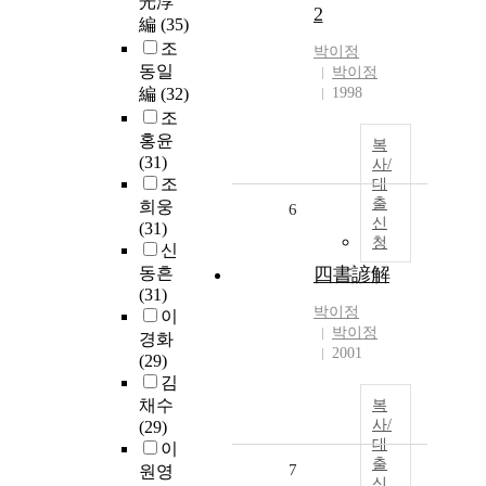
光淳
2
編
(35)
조
박이정
동일
박이정
編
(32)
1998
조
홍윤
복
(31)
사/
조
대
출
희웅
6
신
(31)
청
신
동흔
四書諺解
(31)
박이정
이
박이정
경화
2001
(29)
김
채수
복
사/
(29)
대
이
출
7
원영
신