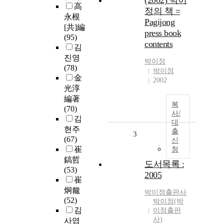
(2002) 박이
高
정의 책 =
永根
Pagijong
[共]編
press book
(95)
contents
김
진영
박이정
(78)
박이정
金
2002
光淳
編著
복
(70)
사/
김
대
현주
출
3
(67)
신
崔
청
鎬哲
도서목록 :
(53)
2005
崔
炯龍
박이정출판사
(52)
박이정(박
김
이정출판
사)
사엽