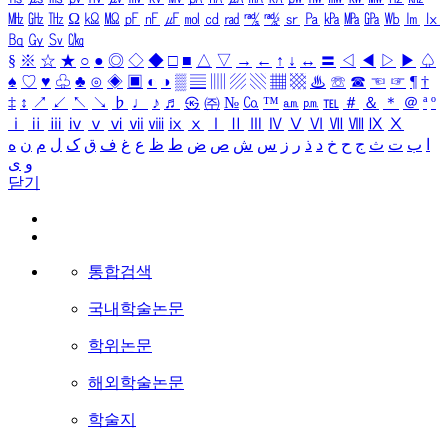
㎒
㎓
㎔
Ω
㏀
㏁
㎊
㎋
㎌
㏖
㏅
㎭
㎮
㎯
㏛
㎩
㎪
㎫
㎬
㏝
㏐
㏓
㏃
㏉
㏜
㏆
§
※
☆
★
○
●
◎
◇
◆
□
■
△
▽
→
←
↑
↓
↔
〓
◁
◀
▷
▶
♤
♠
♡
♥
♧
♣
⊙
◈
▣
◐
◑
▒
▤
▥
▨
▧
▦
▩
♨
☏
☎
☜
☞
¶
†
‡
↕
↗
↙
↖
↘
♭
♩
♪
♬
㉿
㈜
№
㏇
™
㏂
㏘
℡
＃
＆
＊
＠
ª
º
ⅰ
ⅱ
ⅲ
ⅳ
ⅴ
ⅵ
ⅶ
ⅷ
ⅸ
ⅹ
Ⅰ
Ⅱ
Ⅲ
Ⅳ
Ⅴ
Ⅵ
Ⅶ
Ⅷ
Ⅸ
Ⅹ
ا
ب
ت
ث
ج
ح
خ
د
ذ
ر
ز
س
ش
ص
ض
ط
ظ
ع
غ
ف
ق
ک
ل
م
ن
ه
و
ی
닫기
통합검색
국내학술논문
학위논문
해외학술논문
학술지