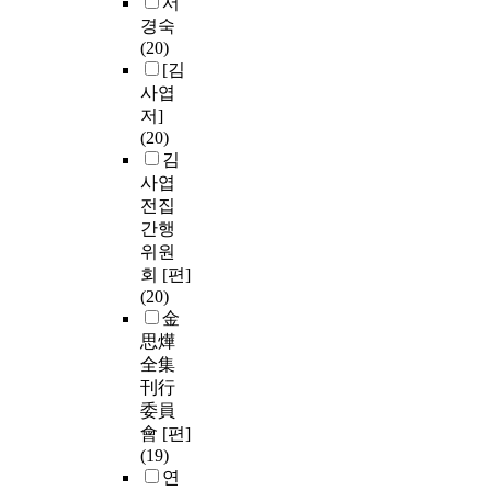
서
경숙
(20)
[김
사엽
저]
(20)
김
사엽
전집
간행
위원
회 [편]
(20)
金
思燁
全集
刊行
委員
會 [편]
(19)
연