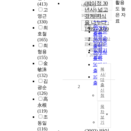
활용
(박이정 30
(413)
내림차순
정확도
도 높
년사) 넓고
고
순
은 자
10개씩 출력
깊게 지식
영근
내림차순
인기도
료
(330)
을 나누다 :
순
조회
최
10개씩
1989 - 2019
연도순
호철
출력
제목순
박이정 30년사
(165)
20개씩
저자순
편찬위원회
최
출력
박이정
발행기
형용
30개씩
2019
관순
(155)
출력
金
50개씩
敏洙
복
출력
사/
(132)
100개씩
대
김
출력
출
2
광순
신
(126)
청
高
永根
목
(119)
차
조
보
기
동일
(116)