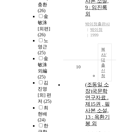
사본 소설,
충환
9 : 임진록
(26)
외
金
敏洙
박이정출판사
[외편]
박이정
(26)
1999
노
영근
복
(25)
사/
金
대
敏洙
출
10
외編
신
청
(25)
김
(조동일 소
진영
장)국문학
[외] 편
연구자료 .
저
(25)
제15권 , 필
최
사본 소설,
현배
13 : 옥환기
(24)
봉 외
한
글학