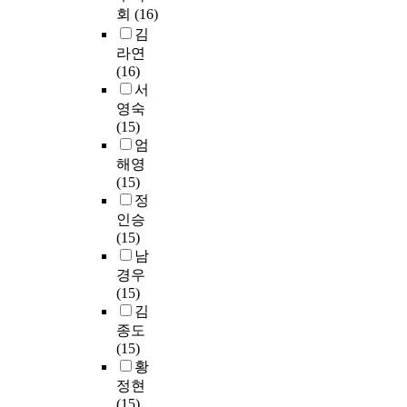
회
(16)
김
라연
(16)
서
영숙
(15)
엄
해영
(15)
정
인승
(15)
남
경우
(15)
김
종도
(15)
황
정현
(15)