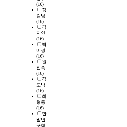
(16)
정
길남
(16)
김
지연
(16)
박
미경
(16)
원
진숙
(16)
김
도남
(16)
최
형룡
(16)
한
말연
구학