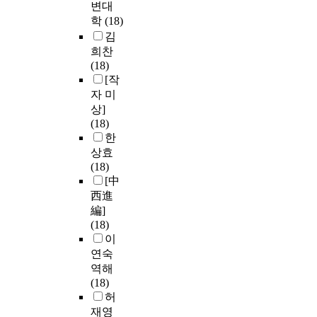
변대
학
(18)
김
희찬
(18)
[작
자 미
상]
(18)
한
상효
(18)
[中
西進
編]
(18)
이
연숙
역해
(18)
허
재영