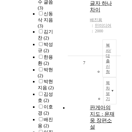
수 글씀
글자 하나
(3)
차이
신동
삭 지음
배진용
(3)
민미디어
2000
김기
찬
(2)
박성
복
규
(2)
사/
대
한용
출
7
환
(2)
신
박현
청
(2)
박현
목
지음
(2)
차
보
김성
기
호
(2)
이호
판게아의
경
(2)
지도 : 윤재
배진
웅 장편소
용
(2)
설