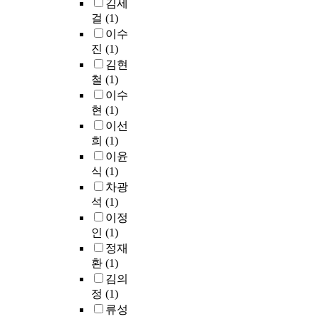
김세
걸
(1)
이수
진
(1)
김현
철
(1)
이수
현
(1)
이선
희
(1)
이윤
식
(1)
차광
석
(1)
이정
인
(1)
정재
환
(1)
김의
정
(1)
류성