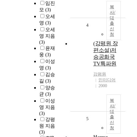
임진
복
모
(3)
사/
오세
대
영
(3)
출
4
신
오세
청
영 지음
(3)
(강평원 장
윤재
편소설)저
웅
(3)
승공화국
이성
TV특파원
영
(3)
김승
강평원
민미디어
길
(3)
2000
양승
균
(3)
이성
복
사/
영 지음
대
(3)
출
5
강평
신
원 지음
청
(3)