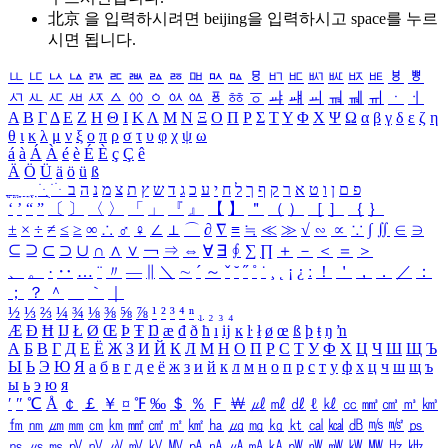
北京 을 입력하시려면
beijing
을 입력하시고 space를 누르
시면 됩니다.
ㅥ
ㅦ
ㅧ
ㅨ
ㅩ
ㅪ
ㅫ
ㅬ
ㅭ
ㅮ
ㅯ
ㅰ
ㅱ
ㅲ
ㅳ
ㅴ
ㅵ
ㅶ
ㅷ
ㅸ
ㅹ
ㅺ
ㅻ
ㅼ
ㅽ
ㅾ
ㅿ
ㆀ
ㆁ
ㆂ
ㆃ
ㆄ
ㆅ
ㆆ
ㆇ
ㆈ
ㆉ
ㆊ
ㆋ
ㆌ
ㆍ
ㆎ
Α
Β
Γ
Δ
Ε
Ζ
Η
Θ
Ι
Κ
Λ
Μ
Ν
Ξ
Ο
Π
Ρ
Σ
Τ
Υ
Φ
Χ
Ψ
Ω
α
β
γ
δ
ε
ζ
η
θ
ι
κ
λ
μ
ν
ξ
ο
π
ρ
σ
τ
υ
φ
χ
ψ
ω
á
à
Á
À
é
è
É
È
ç
Ç
ê
Ä
Ö
Ü
ä
ö
ü
ß
ְ
ֳ
ֲ
ֱ
ָ
ַ
ֵ
ֶ
ִ
ֹ
ּ
ֻ
ׂ
ׁ
ּ
ב
ה
נ
מ
צ
ת
ץ
ש
ד
ג
כ
ע
י
ח
ל
ך
ף
ק
ר
א
ט
ו
ן
ם
פ
‘
’
“
”
〔
〕
〈
〉
「
」
『
』
【
】
＂
（
）
［
］
｛
｝
±
×
÷
≠
≤
≥
∞
∴
♂
♀
∠
⊥
⌒
∂
∇
≡
≒
≪
≫
√
∽
∝
∵
∫
∬
∈
∋
⊆
⊇
⊂
⊃
∪
∩
∧
∨
￢
⇒
⇔
∀
∃
∮
∑
∏
＋
－
＜
＝
＞
、
。
·
‥
…
¨
〃
―
∥
＼
∼
´
～
ˇ
˘
˝
˚
˙
¸
˛
¡
¿
ː
！
＇
，
．
／
：
；
？
＾
＿
｀
｜
½
⅓
⅔
¼
¾
⅛
⅜
⅝
⅞
¹
²
³
⁴
ⁿ
₁
₂
₃
₄
Æ
Ð
Ħ
Ĳ
Ł
Ø
Œ
Þ
Ŧ
Ŋ
æ
đ
ð
ħ
ı
ĳ
ĸ
ŀ
ł
ø
œ
ß
þ
ŧ
ŋ
ŉ
А
Б
В
Г
Д
Е
Ё
Ж
З
И
Й
К
Л
М
Н
О
П
Р
С
Т
У
Ф
Х
Ц
Ч
Ш
Щ
Ъ
Ы
Ь
Э
Ю
Я
а
б
в
г
д
е
ё
ж
з
и
й
к
л
м
н
о
п
р
с
т
у
ф
х
ц
ч
ш
щ
ъ
ы
ь
э
ю
я
′
″
℃
Å
￠
￡
￥
¤
℉
‰
＄
％
Ｆ
￦
㎕
㎖
㎗
ℓ
㎘
㏄
㎣
㎤
㎥
㎦
㎙
㎚
㎛
㎜
㎝
㎞
㎟
㎠
㎡
㎢
㏊
㎍
㎎
㎏
㏏
㎈
㎉
㏈
㎧
㎨
㎰
㎱
㎲
㎳
㎴
㎵
㎶
㎷
㎸
㎹
㎀
㎁
㎂
㎃
㎄
㎺
㎻
㎽
㎾
㎿
㎐
㎑