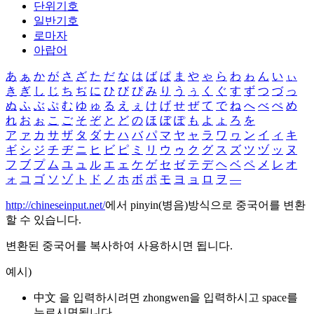
단위기호
일반기호
로마자
아랍어
あ
ぁ
か
が
さ
ざ
た
だ
な
は
ば
ぱ
ま
や
ゃ
ら
わ
ゎ
ん
い
ぃ
き
ぎ
し
じ
ち
ぢ
に
ひ
び
ぴ
み
り
う
ぅ
く
ぐ
す
ず
つ
づ
っ
ぬ
ふ
ぶ
ぷ
む
ゆ
ゅ
る
え
ぇ
け
げ
せ
ぜ
て
で
ね
へ
べ
ぺ
め
れ
お
ぉ
こ
ご
そ
ぞ
と
ど
の
ほ
ぼ
ぽ
も
よ
ょ
ろ
を
ア
ァ
カ
サ
ザ
タ
ダ
ナ
ハ
バ
パ
マ
ヤ
ャ
ラ
ワ
ヮ
ン
イ
ィ
キ
ギ
シ
ジ
チ
ヂ
ニ
ヒ
ビ
ピ
ミ
リ
ウ
ゥ
ク
グ
ス
ズ
ツ
ヅ
ッ
ヌ
フ
ブ
プ
ム
ユ
ュ
ル
エ
ェ
ケ
ゲ
セ
ゼ
テ
デ
ヘ
ベ
ペ
メ
レ
オ
ォ
コ
ゴ
ソ
ゾ
ト
ド
ノ
ホ
ボ
ポ
モ
ヨ
ョ
ロ
ヲ
―
http://chineseinput.net/
에서 pinyin(병음)방식으로 중국어를 변환
할 수 있습니다.
변환된 중국어를 복사하여 사용하시면 됩니다.
예시)
中文 을 입력하시려면
zhongwen
을 입력하시고 space를
누르시면됩니다.