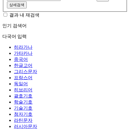
상세검색
결과 내 재검색
인기 검색어
다국어 입력
히라가나
가타카나
중국어
한글고어
그리스문자
프랑스어
독일어
히브리어
괄호기호
학술기호
기술기호
첨자기호
라틴문자
러시아문자