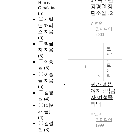
TV특파원 :
Harris,
강평원 장
Geraldine
편소설 . 2
(5)
제랄
강평원
딘 해리
민미디어
스 지음
2000
(5)
박금
복
자 지음
사/
(5)
대
이승
출
3
율
(5)
신
이승
청
율 지음
귀가 예쁜
(5)
여자 : 박금
강평
자 여성클
원
(4)
리닉
[이만
재 글]
박금자
(4)
민미디어
김성
1999
진
(3)