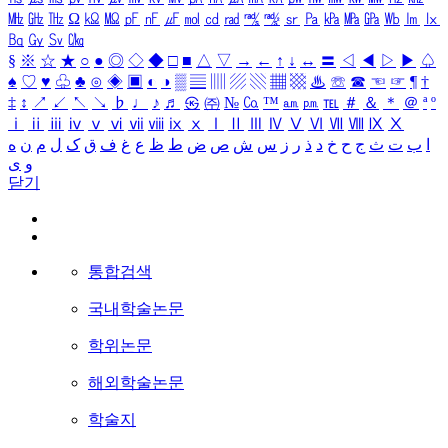
㎒
㎓
㎔
Ω
㏀
㏁
㎊
㎋
㎌
㏖
㏅
㎭
㎮
㎯
㏛
㎩
㎪
㎫
㎬
㏝
㏐
㏓
㏃
㏉
㏜
㏆
§
※
☆
★
○
●
◎
◇
◆
□
■
△
▽
→
←
↑
↓
↔
〓
◁
◀
▷
▶
♤
♠
♡
♥
♧
♣
⊙
◈
▣
◐
◑
▒
▤
▥
▨
▧
▦
▩
♨
☏
☎
☜
☞
¶
†
‡
↕
↗
↙
↖
↘
♭
♩
♪
♬
㉿
㈜
№
㏇
™
㏂
㏘
℡
＃
＆
＊
＠
ª
º
ⅰ
ⅱ
ⅲ
ⅳ
ⅴ
ⅵ
ⅶ
ⅷ
ⅸ
ⅹ
Ⅰ
Ⅱ
Ⅲ
Ⅳ
Ⅴ
Ⅵ
Ⅶ
Ⅷ
Ⅸ
Ⅹ
ا
ب
ت
ث
ج
ح
خ
د
ذ
ر
ز
س
ش
ص
ض
ط
ظ
ع
غ
ف
ق
ک
ل
م
ن
ه
و
ی
닫기
통합검색
국내학술논문
학위논문
해외학술논문
학술지