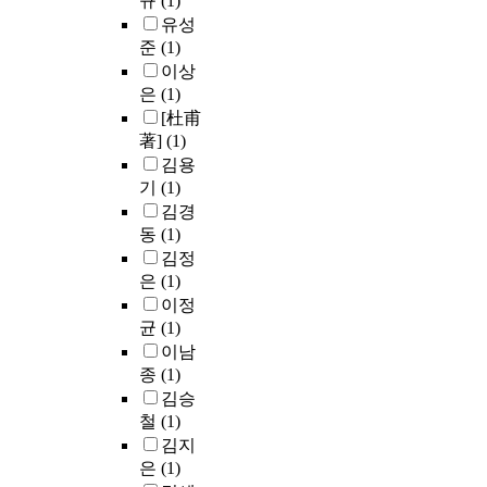
규
(1)
유성
준
(1)
이상
은
(1)
[杜甫
著]
(1)
김용
기
(1)
김경
동
(1)
김정
은
(1)
이정
균
(1)
이남
종
(1)
김승
철
(1)
김지
은
(1)