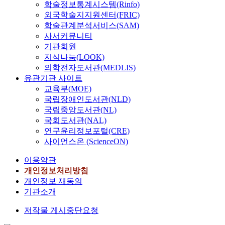
학술정보통계시스템(Rinfo)
외국학술지지원센터(FRIC)
학술관계분석서비스(SAM)
사서커뮤니티
기관회원
지식나눔(LOOK)
의학전자도서관(MEDLIS)
유관기관 사이트
교육부(MOE)
국립장애인도서관(NLD)
국립중앙도서관(NL)
국회도서관(NAL)
연구윤리정보포털(CRE)
사이언스온 (ScienceON)
이용약관
개인정보처리방침
개인정보 재동의
기관소개
저작물 게시중단요청