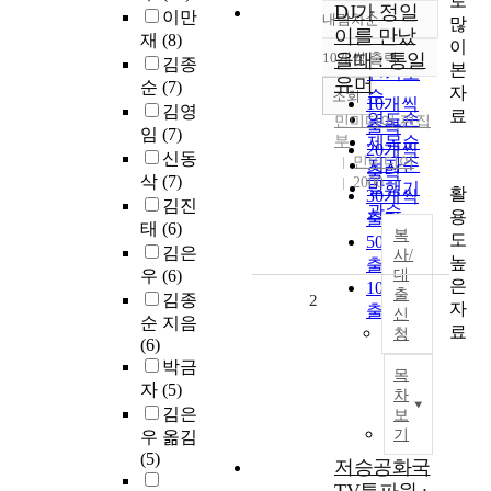
로
DJ가 정일
이만
내림차순
많
정확도
이를 만났
재
(8)
이
순
10개씩 출력
을때 : 통일
김종
내림차순
본
인기도
유머
순
(7)
자
순
조회
10개씩
김영
료
연도순
민미디어 편집
출력
임
(7)
부
제목순
20개씩
신동
민미디어
저자순
출력
삭
(7)
2000
발행기
활
30개씩
김진
관순
용
출력
태
(6)
복
도
50개씩
김은
사/
높
출력
우
(6)
대
은
100개씩
출
김종
2
자
출력
신
순 지음
료
청
(6)
박금
목
자
(5)
차
김은
보
기
우 옮김
(5)
저승공화국