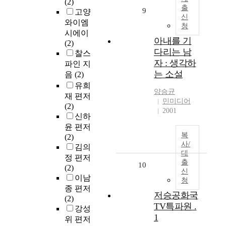
(2)
출
9
고양
신
와이엠
청
시에이
아내를 기
(2)
다리는 남
찰스
자 : 생각하
파인 지
는 소설
음
(2)
유희
양승균
재 편저
민미디어
(2)
2001
신하
윤 편저
복
(2)
사/
김의
대
정 편저
출
10
(2)
신
이남
청
종 편저
저승공화국
(2)
TV특파원 .
강성
1
위 편저