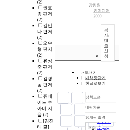
(2)
강평원
권호
민미디어
종 편저
2000
(2)
김민
복
나 편저
사/
(2)
대
오수
출
형 편저
신
(2)
청
유성
준 편저
(2)
내보내기
내책장담기
김경
한글로보기
동 편저
(2)
쥬네
정확도순
이드 수
내림차순
아비 지
정확도
음
(2)
순
10개씩 출력
내림차순
[김진
인기도
태 글]
순
조회
10개씩