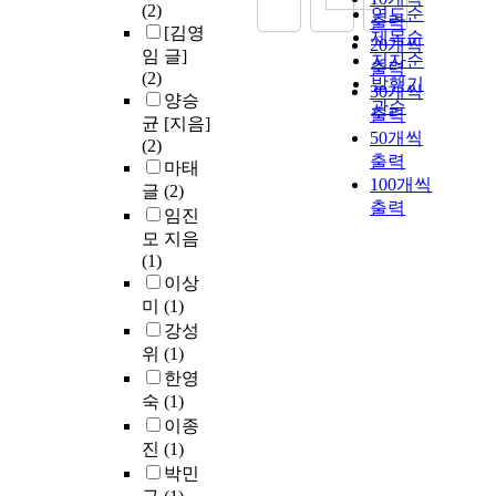
(2)
연도순
출력
[김영
제목순
20개씩
임 글]
저자순
출력
(2)
발행기
30개씩
양승
관순
출력
균 [지음]
50개씩
(2)
출력
마태
100개씩
글
(2)
출력
임진
모 지음
(1)
이상
미
(1)
강성
위
(1)
한영
숙
(1)
이종
진
(1)
박민