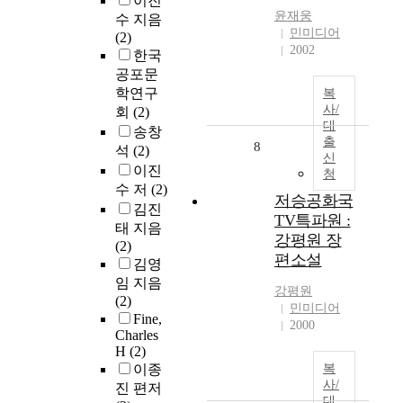
이진
윤재웅
수 지음
민미디어
(2)
2002
한국
공포문
학연구
복
사/
회
(2)
대
송창
출
8
석
(2)
신
이진
청
수 저
(2)
저승공화국
김진
TV특파원 :
태 지음
강평원 장
(2)
편소설
김영
임 지음
강평원
(2)
민미디어
Fine,
2000
Charles
H
(2)
이종
복
사/
진 편저
대