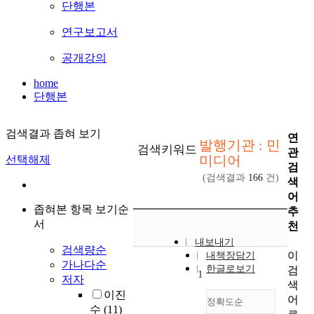
단행본
연구보고서
공개강의
home
단행본
검색결과 좁혀 보기
연
발행기관 : 민
검색키워드
관
미디어
선택해제
검
(검색결과
166
건)
색
어
좁혀본 항목 보기순
추
서
천
내보내기
검색량순
이
내책장담기
가나다순
한글로보기
검
1
저자
색
이진
어
정확도순
수
(11)