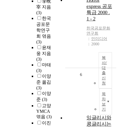
Horror
李晩
express 공포
宰 지음
특급 2000 .
(3)
한국
1 - 2
공포문
한국공포문화
학연구
연구회
회 엮음
민미디어
(3)
2000
윤재
웅 지음
복
(3)
사/
마태
대
(3)
출
6
이양
신
준 옮김
청
(3)
이양
목
준
(3)
차
보
고양
기
YMCA
엮음
(3)
잉글리시와
이진
콩글리시는