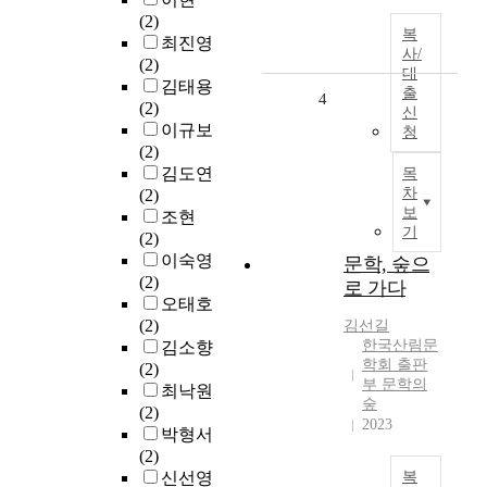
(2)
복
최진영
사/
(2)
대
김태용
출
4
(2)
신
이규보
청
(2)
김도연
목
차
(2)
보
조현
기
(2)
이숙영
문학, 숲으
(2)
로 가다
오태호
(2)
김선길
한국산림문
김소향
학회 출판
(2)
부 문학의
최낙원
숲
(2)
2023
박형서
(2)
신선영
복