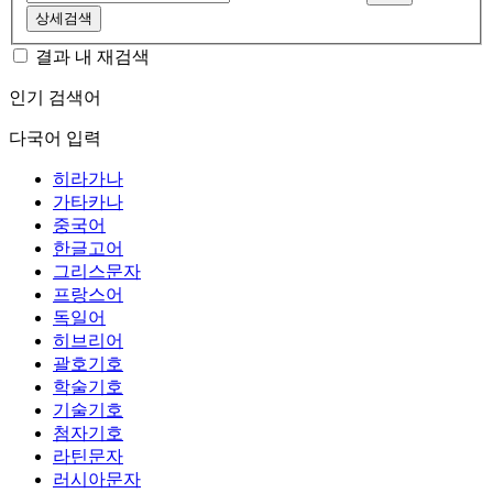
상세검색
결과 내 재검색
인기 검색어
다국어 입력
히라가나
가타카나
중국어
한글고어
그리스문자
프랑스어
독일어
히브리어
괄호기호
학술기호
기술기호
첨자기호
라틴문자
러시아문자