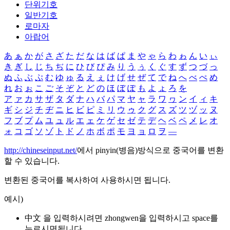
단위기호
일반기호
로마자
아랍어
あ
ぁ
か
が
さ
ざ
た
だ
な
は
ば
ぱ
ま
や
ゃ
ら
わ
ゎ
ん
い
ぃ
き
ぎ
し
じ
ち
ぢ
に
ひ
び
ぴ
み
り
う
ぅ
く
ぐ
す
ず
つ
づ
っ
ぬ
ふ
ぶ
ぷ
む
ゆ
ゅ
る
え
ぇ
け
げ
せ
ぜ
て
で
ね
へ
べ
ぺ
め
れ
お
ぉ
こ
ご
そ
ぞ
と
ど
の
ほ
ぼ
ぽ
も
よ
ょ
ろ
を
ア
ァ
カ
サ
ザ
タ
ダ
ナ
ハ
バ
パ
マ
ヤ
ャ
ラ
ワ
ヮ
ン
イ
ィ
キ
ギ
シ
ジ
チ
ヂ
ニ
ヒ
ビ
ピ
ミ
リ
ウ
ゥ
ク
グ
ス
ズ
ツ
ヅ
ッ
ヌ
フ
ブ
プ
ム
ユ
ュ
ル
エ
ェ
ケ
ゲ
セ
ゼ
テ
デ
ヘ
ベ
ペ
メ
レ
オ
ォ
コ
ゴ
ソ
ゾ
ト
ド
ノ
ホ
ボ
ポ
モ
ヨ
ョ
ロ
ヲ
―
http://chineseinput.net/
에서 pinyin(병음)방식으로 중국어를 변환
할 수 있습니다.
변환된 중국어를 복사하여 사용하시면 됩니다.
예시)
中文 을 입력하시려면
zhongwen
을 입력하시고 space를
누르시면됩니다.