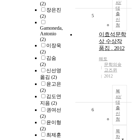
사/
(2)
대
장은진
출
5
(2)
신
청
Gamoneda,
Antonio
이효석문학
(2)
상 수상작
이장욱
품집 . 2012
(2)
김숨
해토
(2)
문학의숲
신선영
고즈윈
2012
옮김
(2)
윤고은
(2)
복
김도연
사/
대
지음
(2)
출
권여선
6
신
(2)
청
윤이형
(2)
목
최제훈
차