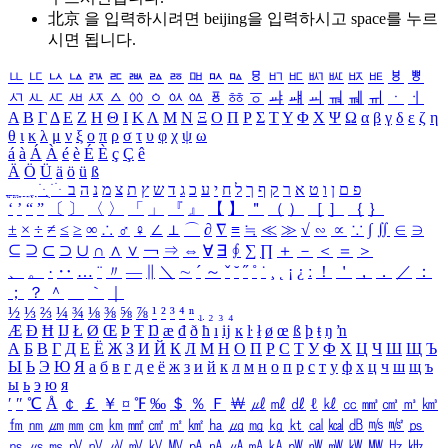
北京 을 입력하시려면
beijing
을 입력하시고 space를 누르
시면 됩니다.
ㅥ
ㅦ
ㅧ
ㅨ
ㅩ
ㅪ
ㅫ
ㅬ
ㅭ
ㅮ
ㅯ
ㅰ
ㅱ
ㅲ
ㅳ
ㅴ
ㅵ
ㅶ
ㅷ
ㅸ
ㅹ
ㅺ
ㅻ
ㅼ
ㅽ
ㅾ
ㅿ
ㆀ
ㆁ
ㆂ
ㆃ
ㆄ
ㆅ
ㆆ
ㆇ
ㆈ
ㆉ
ㆊ
ㆋ
ㆌ
ㆍ
ㆎ
Α
Β
Γ
Δ
Ε
Ζ
Η
Θ
Ι
Κ
Λ
Μ
Ν
Ξ
Ο
Π
Ρ
Σ
Τ
Υ
Φ
Χ
Ψ
Ω
α
β
γ
δ
ε
ζ
η
θ
ι
κ
λ
μ
ν
ξ
ο
π
ρ
σ
τ
υ
φ
χ
ψ
ω
á
à
Á
À
é
è
É
È
ç
Ç
ê
Ä
Ö
Ü
ä
ö
ü
ß
ְ
ֳ
ֲ
ֱ
ָ
ַ
ֵ
ֶ
ִ
ֹ
ּ
ֻ
ׂ
ׁ
ּ
ב
ה
נ
מ
צ
ת
ץ
ש
ד
ג
כ
ע
י
ח
ל
ך
ף
ק
ר
א
ט
ו
ן
ם
פ
‘
’
“
”
〔
〕
〈
〉
「
」
『
』
【
】
＂
（
）
［
］
｛
｝
±
×
÷
≠
≤
≥
∞
∴
♂
♀
∠
⊥
⌒
∂
∇
≡
≒
≪
≫
√
∽
∝
∵
∫
∬
∈
∋
⊆
⊇
⊂
⊃
∪
∩
∧
∨
￢
⇒
⇔
∀
∃
∮
∑
∏
＋
－
＜
＝
＞
、
。
·
‥
…
¨
〃
―
∥
＼
∼
´
～
ˇ
˘
˝
˚
˙
¸
˛
¡
¿
ː
！
＇
，
．
／
：
；
？
＾
＿
｀
｜
½
⅓
⅔
¼
¾
⅛
⅜
⅝
⅞
¹
²
³
⁴
ⁿ
₁
₂
₃
₄
Æ
Ð
Ħ
Ĳ
Ł
Ø
Œ
Þ
Ŧ
Ŋ
æ
đ
ð
ħ
ı
ĳ
ĸ
ŀ
ł
ø
œ
ß
þ
ŧ
ŋ
ŉ
А
Б
В
Г
Д
Е
Ё
Ж
З
И
Й
К
Л
М
Н
О
П
Р
С
Т
У
Ф
Х
Ц
Ч
Ш
Щ
Ъ
Ы
Ь
Э
Ю
Я
а
б
в
г
д
е
ё
ж
з
и
й
к
л
м
н
о
п
р
с
т
у
ф
х
ц
ч
ш
щ
ъ
ы
ь
э
ю
я
′
″
℃
Å
￠
￡
￥
¤
℉
‰
＄
％
Ｆ
￦
㎕
㎖
㎗
ℓ
㎘
㏄
㎣
㎤
㎥
㎦
㎙
㎚
㎛
㎜
㎝
㎞
㎟
㎠
㎡
㎢
㏊
㎍
㎎
㎏
㏏
㎈
㎉
㏈
㎧
㎨
㎰
㎱
㎲
㎳
㎴
㎵
㎶
㎷
㎸
㎹
㎀
㎁
㎂
㎃
㎄
㎺
㎻
㎽
㎾
㎿
㎐
㎑