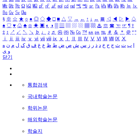
㎒
㎓
㎔
Ω
㏀
㏁
㎊
㎋
㎌
㏖
㏅
㎭
㎮
㎯
㏛
㎩
㎪
㎫
㎬
㏝
㏐
㏓
㏃
㏉
㏜
㏆
§
※
☆
★
○
●
◎
◇
◆
□
■
△
▽
→
←
↑
↓
↔
〓
◁
◀
▷
▶
♤
♠
♡
♥
♧
♣
⊙
◈
▣
◐
◑
▒
▤
▥
▨
▧
▦
▩
♨
☏
☎
☜
☞
¶
†
‡
↕
↗
↙
↖
↘
♭
♩
♪
♬
㉿
㈜
№
㏇
™
㏂
㏘
℡
＃
＆
＊
＠
ª
º
ⅰ
ⅱ
ⅲ
ⅳ
ⅴ
ⅵ
ⅶ
ⅷ
ⅸ
ⅹ
Ⅰ
Ⅱ
Ⅲ
Ⅳ
Ⅴ
Ⅵ
Ⅶ
Ⅷ
Ⅸ
Ⅹ
ا
ب
ت
ث
ج
ح
خ
د
ذ
ر
ز
س
ش
ص
ض
ط
ظ
ع
غ
ف
ق
ک
ل
م
ن
ه
و
ی
닫기
통합검색
국내학술논문
학위논문
해외학술논문
학술지