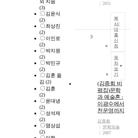
외 지음
2011
(3)
김윤식
복
(2)
사/
최상진
대
(2)
출
3
이인로
신
(2)
청
박지원
(2)
목
박민규
차
(2)
보
기
김훈 옮
김
(2)
(김종회 비
김훈
평집)문학
(2)
과 예술혼 :
윤대녕
이광수에서
(2)
천운영까지
성석제
(2)
김종회
염상섭
문학의숲
(2)
2007
이현