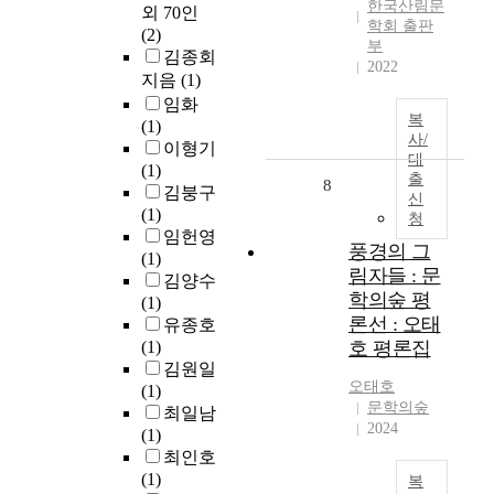
한국산림문
외 70인
학회 출판
(2)
부
김종회
2022
지음
(1)
임화
복
(1)
사/
이형기
대
(1)
출
8
김붕구
신
(1)
청
임헌영
풍경의 그
(1)
림자들 : 문
김양수
학의숲 평
(1)
론선 : 오태
유종호
(1)
호 평론집
김원일
오태호
(1)
문학의숲
최일남
2024
(1)
최인호
(1)
복