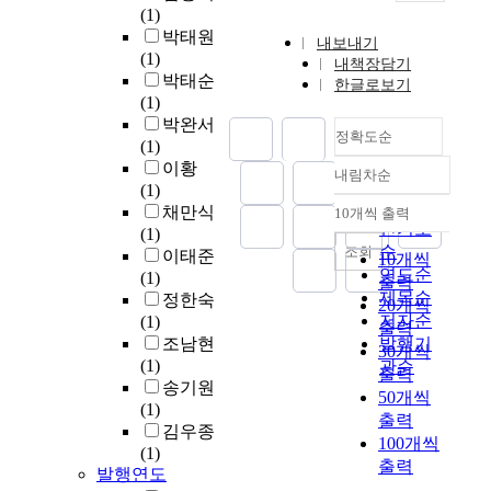
(1)
박태원
내보내기
(1)
내책장담기
박태순
한글로보기
(1)
박완서
정확도순
(1)
이황
내림차순
정확도
(1)
순
채만식
10개씩 출력
내림차순
인기도
(1)
순
조회
이태준
10개씩
연도순
(1)
출력
제목순
정한숙
20개씩
저자순
(1)
출력
조남현
발행기
30개씩
(1)
관순
출력
송기원
50개씩
(1)
출력
김우종
100개씩
(1)
출력
발행연도