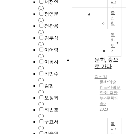
서정인
사/
대
(1)
출
정영문
9
신
(1)
청
전광용
(1)
목
김부식
차
(1)
보
이어령
기
(1)
문학, 숲으
이동하
로 가다
(1)
최민수
김선길
(1)
문학의숲
김현
한국산림문
(1)
학회 출판
오정희
부<문학의
(1)
숲>
최인훈
2023
(1)
구효서
복
(1)
사/
이숭원