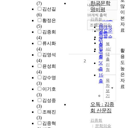
로
한국문학
(7)
내림차순
많
정확도
김선길
명비평
이
순
(6)
10개씩 출력
내림차순
본
인기도
김종회
황정은
자
문학의숲
순
조회
(5)
10개씩
료
2009
연도순
김종회
출력
제목순
(4)
20개씩
저자순
류시화
복
출력
(4)
발행기
사/
활
30개씩
대
김영석
관순
용
출력
출
(4)
2
도
50개씩
신
윤성희
높
출력
청
(4)
은
100개씩
강수영
자
목
출력
(3)
차
료
이기호
보
(3)
기
김성중
오독 : 김종
(3)
회 산문집
조해진
(3)
김종회
김중혁
문학의숲