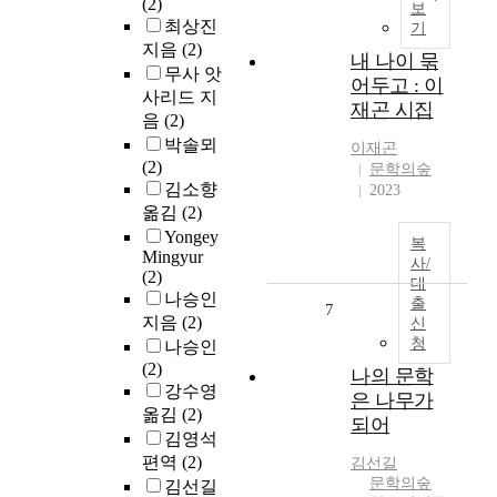
(2)
보
최상진
기
지음
(2)
내 나이 묶
무사 앗
어두고 : 이
사리드 지
재곤 시집
음
(2)
박솔뫼
이재곤
(2)
문학의숲
김소향
2023
옮김
(2)
Yongey
복
Mingyur
사/
(2)
대
나승인
출
7
지음
(2)
신
청
나승인
(2)
나의 문학
강수영
은 나무가
옮김
(2)
되어
김영석
편역
(2)
김선길
문학의숲
김선길