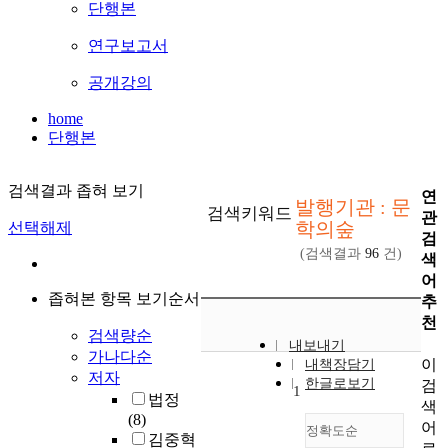
단행본
연구보고서
공개강의
home
단행본
검색결과 좁혀 보기
연
발행기관 : 문
검색키워드
관
학의숲
선택해제
검
(검색결과
96
건)
색
어
좁혀본 항목 보기순서
추
천
검색량순
내보내기
가나다순
이
내책장담기
저자
한글로보기
검
1
법정
색
(8)
어
정확도순
김중혁