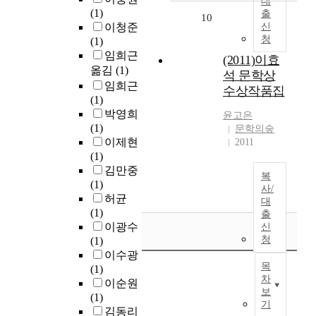
대
(1)
출
10
이청준
신
청
(1)
임희근
(2011)이효
옮김
(1)
석 문학상
임희근
수상작품집
(1)
박영희
윤고은
(1)
문학의숲
이제현
2011
(1)
김만중
복
(1)
사/
허균
대
(1)
출
이광수
신
청
(1)
이수광
목
(1)
차
이순원
보
(1)
기
김동리