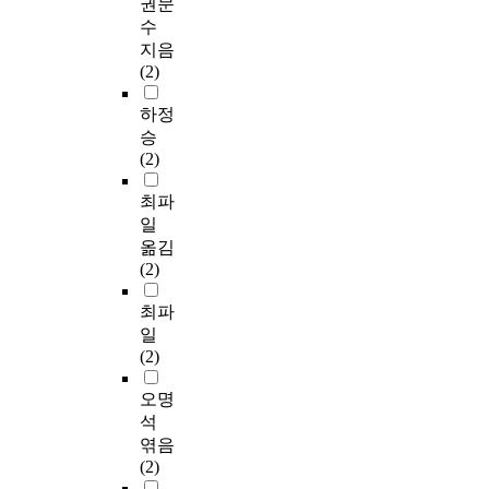
권문
수
지음
(2)
하정
승
(2)
최파
일
옮김
(2)
최파
일
(2)
오명
석
엮음
(2)