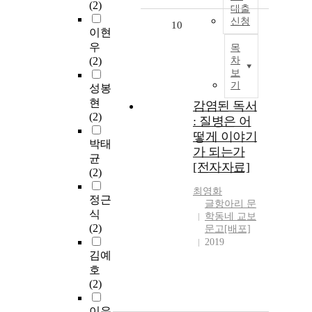
(2)
대출
신청
10
이현
우
목
(2)
차
보
기
성봉
현
감염된 독서
(2)
: 질병은 어
떻게 이야기
박태
가 되는가
균
[전자자료]
(2)
최영화
정근
글항아리 문
식
학동네 교보
(2)
문고[배포]
2019
김예
호
(2)
이유