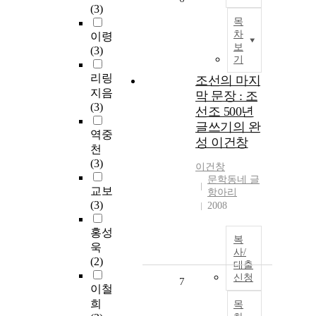
(3)
목
차
이령
보
(3)
기
리링
조선의 마지
지음
막 문장 : 조
(3)
선조 500년
글쓰기의 완
역중
성 이건창
천
(3)
이건창
문학동네 글
교보
항아리
(3)
2008
홍성
복
욱
사/
(2)
대출
신청
7
이철
희
목