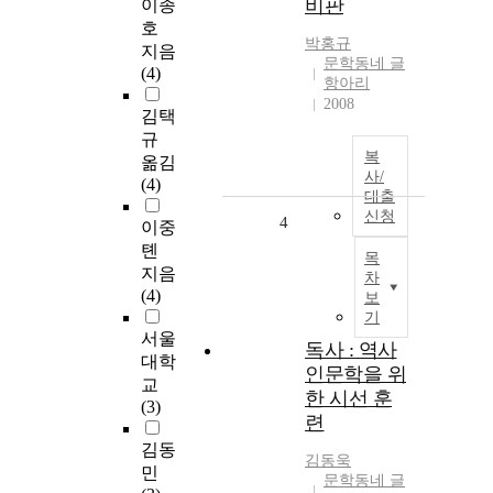
비판
이종
호
박홍규
지음
문학동네 글
(4)
항아리
2008
김택
규
복
옮김
사/
(4)
대출
신청
4
이중
톈
목
지음
차
(4)
보
기
서울
독사 : 역사
대학
인문학을 위
교
한 시선 훈
(3)
련
김동
김동욱
민
문학동네 글