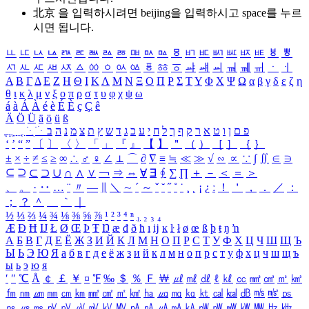
北京 을 입력하시려면
beijing
을 입력하시고 space를 누르
시면 됩니다.
ㅥ
ㅦ
ㅧ
ㅨ
ㅩ
ㅪ
ㅫ
ㅬ
ㅭ
ㅮ
ㅯ
ㅰ
ㅱ
ㅲ
ㅳ
ㅴ
ㅵ
ㅶ
ㅷ
ㅸ
ㅹ
ㅺ
ㅻ
ㅼ
ㅽ
ㅾ
ㅿ
ㆀ
ㆁ
ㆂ
ㆃ
ㆄ
ㆅ
ㆆ
ㆇ
ㆈ
ㆉ
ㆊ
ㆋ
ㆌ
ㆍ
ㆎ
Α
Β
Γ
Δ
Ε
Ζ
Η
Θ
Ι
Κ
Λ
Μ
Ν
Ξ
Ο
Π
Ρ
Σ
Τ
Υ
Φ
Χ
Ψ
Ω
α
β
γ
δ
ε
ζ
η
θ
ι
κ
λ
μ
ν
ξ
ο
π
ρ
σ
τ
υ
φ
χ
ψ
ω
á
à
Á
À
é
è
É
È
ç
Ç
ê
Ä
Ö
Ü
ä
ö
ü
ß
ְ
ֳ
ֲ
ֱ
ָ
ַ
ֵ
ֶ
ִ
ֹ
ּ
ֻ
ׂ
ׁ
ּ
ב
ה
נ
מ
צ
ת
ץ
ש
ד
ג
כ
ע
י
ח
ל
ך
ף
ק
ר
א
ט
ו
ן
ם
פ
‘
’
“
”
〔
〕
〈
〉
「
」
『
』
【
】
＂
（
）
［
］
｛
｝
±
×
÷
≠
≤
≥
∞
∴
♂
♀
∠
⊥
⌒
∂
∇
≡
≒
≪
≫
√
∽
∝
∵
∫
∬
∈
∋
⊆
⊇
⊂
⊃
∪
∩
∧
∨
￢
⇒
⇔
∀
∃
∮
∑
∏
＋
－
＜
＝
＞
、
。
·
‥
…
¨
〃
―
∥
＼
∼
´
～
ˇ
˘
˝
˚
˙
¸
˛
¡
¿
ː
！
＇
，
．
／
：
；
？
＾
＿
｀
｜
½
⅓
⅔
¼
¾
⅛
⅜
⅝
⅞
¹
²
³
⁴
ⁿ
₁
₂
₃
₄
Æ
Ð
Ħ
Ĳ
Ł
Ø
Œ
Þ
Ŧ
Ŋ
æ
đ
ð
ħ
ı
ĳ
ĸ
ŀ
ł
ø
œ
ß
þ
ŧ
ŋ
ŉ
А
Б
В
Г
Д
Е
Ё
Ж
З
И
Й
К
Л
М
Н
О
П
Р
С
Т
У
Ф
Х
Ц
Ч
Ш
Щ
Ъ
Ы
Ь
Э
Ю
Я
а
б
в
г
д
е
ё
ж
з
и
й
к
л
м
н
о
п
р
с
т
у
ф
х
ц
ч
ш
щ
ъ
ы
ь
э
ю
я
′
″
℃
Å
￠
￡
￥
¤
℉
‰
＄
％
Ｆ
￦
㎕
㎖
㎗
ℓ
㎘
㏄
㎣
㎤
㎥
㎦
㎙
㎚
㎛
㎜
㎝
㎞
㎟
㎠
㎡
㎢
㏊
㎍
㎎
㎏
㏏
㎈
㎉
㏈
㎧
㎨
㎰
㎱
㎲
㎳
㎴
㎵
㎶
㎷
㎸
㎹
㎀
㎁
㎂
㎃
㎄
㎺
㎻
㎽
㎾
㎿
㎐
㎑