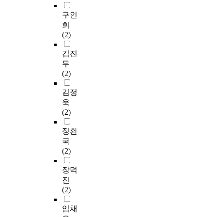
구인
회
(2)
김진
무
(2)
김정
욱
(2)
정환
국
(2)
장덕
진
(2)
임채