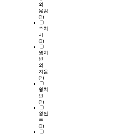
외
옮김
(2)
쑤치
시
(2)
웡치
빈
외
지음
(2)
웡치
빈
(2)
왕쩐
푸
(2)