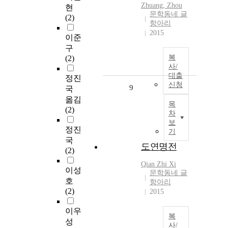
Zhuang, Zhou
현
문학동네 글
(2)
항아리
2015
이준
구
복
(2)
사/
대출
정진
신청
9
국
옮김
목
(2)
차
보
정진
기
국
도연명전
(2)
Qian Zhi Xi
이성
문학동네 글
호
항아리
(2)
2015
이우
복
성
사/