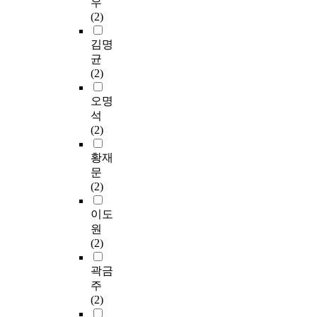
우
(2)
김명
균
(2)
오명
석
(2)
황재
문
(2)
이도
원
(2)
곽금
주
(2)