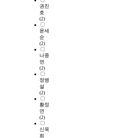
권진
호
(2)
윤세
순
(2)
나종
면
(2)
정병
설
(2)
황정
연
(2)
신욱
희