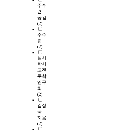
주수
련
옮김
(2)
주수
련
(2)
실시
학사
고전
문학
연구
회
(2)
김정
욱
지음
(2)