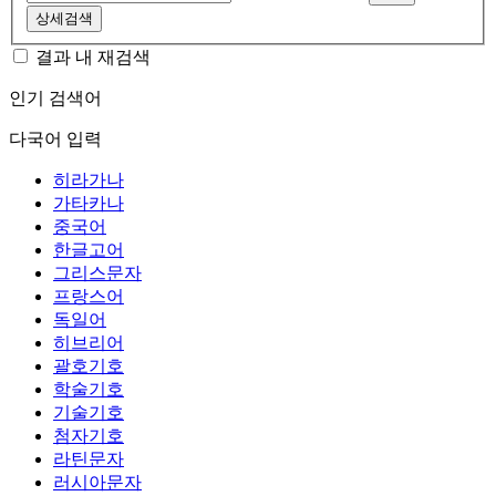
상세검색
결과 내 재검색
인기 검색어
다국어 입력
히라가나
가타카나
중국어
한글고어
그리스문자
프랑스어
독일어
히브리어
괄호기호
학술기호
기술기호
첨자기호
라틴문자
러시아문자