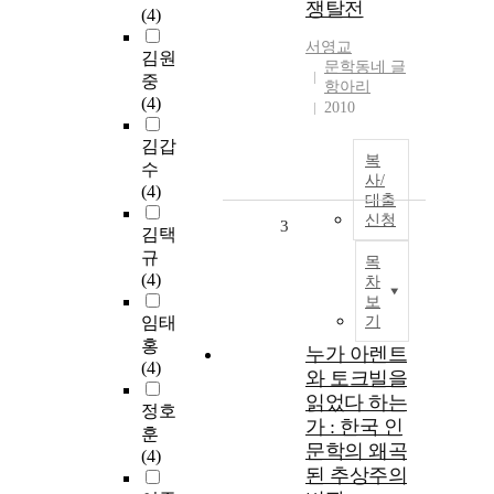
쟁탈전
(4)
서영교
김원
문학동네 글
중
항아리
(4)
2010
김갑
복
수
사/
(4)
대출
신청
3
김택
규
목
(4)
차
보
임태
기
홍
누가 아렌트
(4)
와 토크빌을
읽었다 하는
정호
가 : 한국 인
훈
문학의 왜곡
(4)
된 추상주의