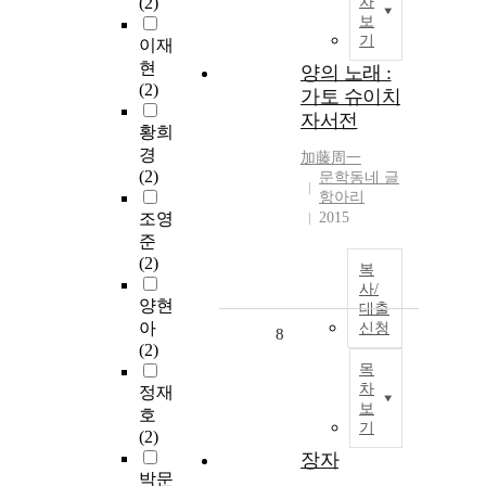
(2)
차
보
기
이재
현
양의 노래 :
(2)
가토 슈이치
자서전
황희
경
加藤周一
(2)
문학동네 글
항아리
조영
2015
준
(2)
복
사/
양현
대출
아
신청
8
(2)
목
차
정재
보
호
기
(2)
장자
박문