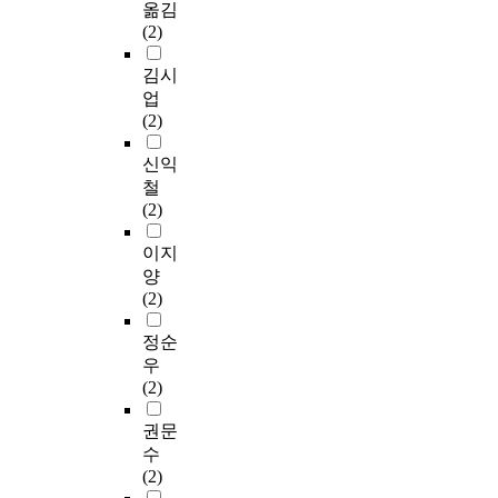
옮김
(2)
김시
업
(2)
신익
철
(2)
이지
양
(2)
정순
우
(2)
권문
수
(2)