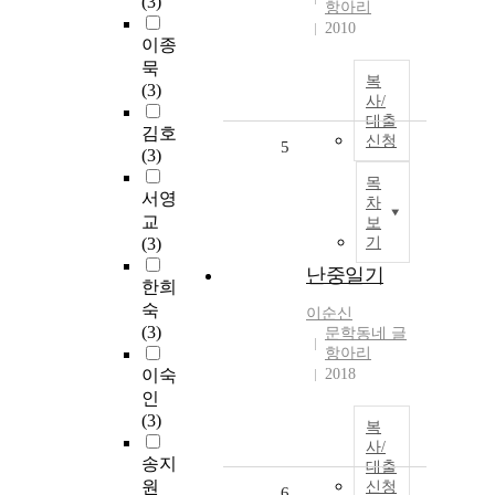
(3)
항아리
2010
이종
묵
복
(3)
사/
대출
김호
신청
5
(3)
목
서영
차
교
보
(3)
기
난중일기
한희
숙
이순신
(3)
문학동네 글
항아리
이숙
2018
인
(3)
복
사/
송지
대출
원
신청
6