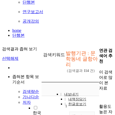
단행본
연구보고서
공개강의
home
단행본
검색결과 좁혀 보기
연관 검
발행기관 : 문
검색키워드
색어 추
학동네 글항아
선택해제
천
리
(검색결과
114
건)
이 검색
좁혀본 항목 보
어로 많
기순서
이 본
자료
검색량순
내보내기
가나다순
내책장담기
저자
한글로보기
1
활용도
높은 자
한국