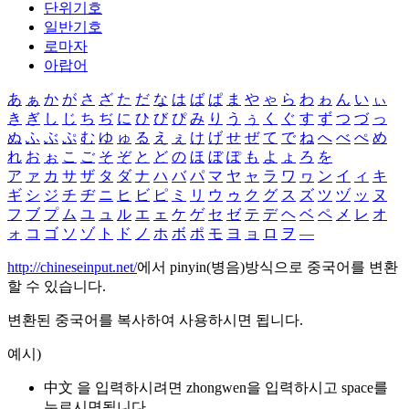
단위기호
일반기호
로마자
아랍어
あ
ぁ
か
が
さ
ざ
た
だ
な
は
ば
ぱ
ま
や
ゃ
ら
わ
ゎ
ん
い
ぃ
き
ぎ
し
じ
ち
ぢ
に
ひ
び
ぴ
み
り
う
ぅ
く
ぐ
す
ず
つ
づ
っ
ぬ
ふ
ぶ
ぷ
む
ゆ
ゅ
る
え
ぇ
け
げ
せ
ぜ
て
で
ね
へ
べ
ぺ
め
れ
お
ぉ
こ
ご
そ
ぞ
と
ど
の
ほ
ぼ
ぽ
も
よ
ょ
ろ
を
ア
ァ
カ
サ
ザ
タ
ダ
ナ
ハ
バ
パ
マ
ヤ
ャ
ラ
ワ
ヮ
ン
イ
ィ
キ
ギ
シ
ジ
チ
ヂ
ニ
ヒ
ビ
ピ
ミ
リ
ウ
ゥ
ク
グ
ス
ズ
ツ
ヅ
ッ
ヌ
フ
ブ
プ
ム
ユ
ュ
ル
エ
ェ
ケ
ゲ
セ
ゼ
テ
デ
ヘ
ベ
ペ
メ
レ
オ
ォ
コ
ゴ
ソ
ゾ
ト
ド
ノ
ホ
ボ
ポ
モ
ヨ
ョ
ロ
ヲ
―
http://chineseinput.net/
에서 pinyin(병음)방식으로 중국어를 변환
할 수 있습니다.
변환된 중국어를 복사하여 사용하시면 됩니다.
예시)
中文 을 입력하시려면
zhongwen
을 입력하시고 space를
누르시면됩니다.