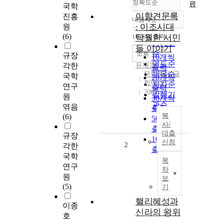
정확도순
료
국학
이향견문록
진흥
내림차순
정확도
: 이조시대
원
순
(6)
10개씩 출력
탁월한 서민
내림차순
인기도
들 이야기
순
조회
규장
10개씩
연도순
각한
유재건
출력
제목순
문학동네 글
국학
20개씩
항아리
저자순
연구
출력
2008
발행기
원
30개씩
관순
엮음
출력
복
(6)
50개씩
사/
출력
대출
규장
100개씩
신청
2
각한
출력
국학
목
연구
차
원
보
(5)
기
핼리혜성과
이종
신라의 왕위
호