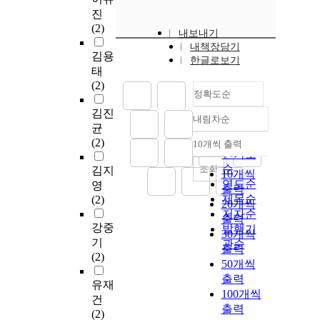
진
(2)
내보내기
내책장담기
김용
한글로보기
태
(2)
정확도순
김진
내림차순
정확도
균
순
(2)
10개씩 출력
내림차순
인기도
순
조회
김지
10개씩
연도순
영
출력
제목순
(2)
20개씩
저자순
출력
강중
발행기
30개씩
기
관순
출력
(2)
50개씩
출력
유재
100개씩
건
출력
(2)