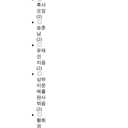
후샤
오징
(2)
송춘
남
(2)
유재
건
지음
(2)
상하
이문
예출
판사
엮음
(2)
황희
경