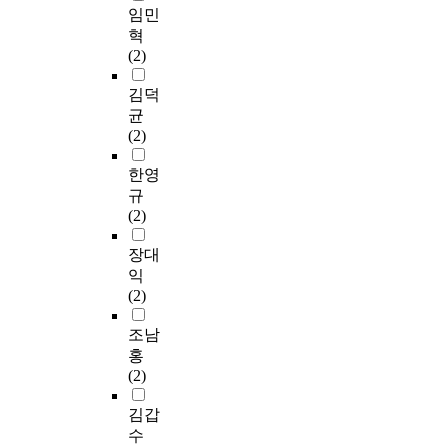
임민
혁
(2)
김덕
균
(2)
한영
규
(2)
장대
익
(2)
조남
홍
(2)
김갑
수