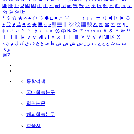
㎒
㎓
㎔
Ω
㏀
㏁
㎊
㎋
㎌
㏖
㏅
㎭
㎮
㎯
㏛
㎩
㎪
㎫
㎬
㏝
㏐
㏓
㏃
㏉
㏜
㏆
§
※
☆
★
○
●
◎
◇
◆
□
■
△
▽
→
←
↑
↓
↔
〓
◁
◀
▷
▶
♤
♠
♡
♥
♧
♣
⊙
◈
▣
◐
◑
▒
▤
▥
▨
▧
▦
▩
♨
☏
☎
☜
☞
¶
†
‡
↕
↗
↙
↖
↘
♭
♩
♪
♬
㉿
㈜
№
㏇
™
㏂
㏘
℡
＃
＆
＊
＠
ª
º
ⅰ
ⅱ
ⅲ
ⅳ
ⅴ
ⅵ
ⅶ
ⅷ
ⅸ
ⅹ
Ⅰ
Ⅱ
Ⅲ
Ⅳ
Ⅴ
Ⅵ
Ⅶ
Ⅷ
Ⅸ
Ⅹ
ا
ب
ت
ث
ج
ح
خ
د
ذ
ر
ز
س
ش
ص
ض
ط
ظ
ع
غ
ف
ق
ک
ل
م
ن
ه
و
ی
닫기
통합검색
국내학술논문
학위논문
해외학술논문
학술지