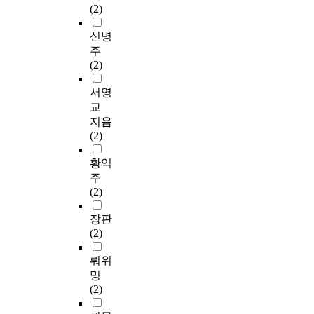
(2)
신병
주
(2)
서영
교
지음
(2)
황익
주
(2)
장판
(2)
뤄위
밍
(2)