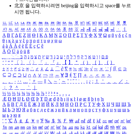
北京 을 입력하시려면
beijing
을 입력하시고 space를 누르
시면 됩니다.
ㅥ
ㅦ
ㅧ
ㅨ
ㅩ
ㅪ
ㅫ
ㅬ
ㅭ
ㅮ
ㅯ
ㅰ
ㅱ
ㅲ
ㅳ
ㅴ
ㅵ
ㅶ
ㅷ
ㅸ
ㅹ
ㅺ
ㅻ
ㅼ
ㅽ
ㅾ
ㅿ
ㆀ
ㆁ
ㆂ
ㆃ
ㆄ
ㆅ
ㆆ
ㆇ
ㆈ
ㆉ
ㆊ
ㆋ
ㆌ
ㆍ
ㆎ
Α
Β
Γ
Δ
Ε
Ζ
Η
Θ
Ι
Κ
Λ
Μ
Ν
Ξ
Ο
Π
Ρ
Σ
Τ
Υ
Φ
Χ
Ψ
Ω
α
β
γ
δ
ε
ζ
η
θ
ι
κ
λ
μ
ν
ξ
ο
π
ρ
σ
τ
υ
φ
χ
ψ
ω
á
à
Á
À
é
è
É
È
ç
Ç
ê
Ä
Ö
Ü
ä
ö
ü
ß
ְ
ֳ
ֲ
ֱ
ָ
ַ
ֵ
ֶ
ִ
ֹ
ּ
ֻ
ׂ
ׁ
ּ
ב
ה
נ
מ
צ
ת
ץ
ש
ד
ג
כ
ע
י
ח
ל
ך
ף
ק
ר
א
ט
ו
ן
ם
פ
‘
’
“
”
〔
〕
〈
〉
「
」
『
』
【
】
＂
（
）
［
］
｛
｝
±
×
÷
≠
≤
≥
∞
∴
♂
♀
∠
⊥
⌒
∂
∇
≡
≒
≪
≫
√
∽
∝
∵
∫
∬
∈
∋
⊆
⊇
⊂
⊃
∪
∩
∧
∨
￢
⇒
⇔
∀
∃
∮
∑
∏
＋
－
＜
＝
＞
、
。
·
‥
…
¨
〃
―
∥
＼
∼
´
～
ˇ
˘
˝
˚
˙
¸
˛
¡
¿
ː
！
＇
，
．
／
：
；
？
＾
＿
｀
｜
½
⅓
⅔
¼
¾
⅛
⅜
⅝
⅞
¹
²
³
⁴
ⁿ
₁
₂
₃
₄
Æ
Ð
Ħ
Ĳ
Ł
Ø
Œ
Þ
Ŧ
Ŋ
æ
đ
ð
ħ
ı
ĳ
ĸ
ŀ
ł
ø
œ
ß
þ
ŧ
ŋ
ŉ
А
Б
В
Г
Д
Е
Ё
Ж
З
И
Й
К
Л
М
Н
О
П
Р
С
Т
У
Ф
Х
Ц
Ч
Ш
Щ
Ъ
Ы
Ь
Э
Ю
Я
а
б
в
г
д
е
ё
ж
з
и
й
к
л
м
н
о
п
р
с
т
у
ф
х
ц
ч
ш
щ
ъ
ы
ь
э
ю
я
′
″
℃
Å
￠
￡
￥
¤
℉
‰
＄
％
Ｆ
￦
㎕
㎖
㎗
ℓ
㎘
㏄
㎣
㎤
㎥
㎦
㎙
㎚
㎛
㎜
㎝
㎞
㎟
㎠
㎡
㎢
㏊
㎍
㎎
㎏
㏏
㎈
㎉
㏈
㎧
㎨
㎰
㎱
㎲
㎳
㎴
㎵
㎶
㎷
㎸
㎹
㎀
㎁
㎂
㎃
㎄
㎺
㎻
㎽
㎾
㎿
㎐
㎑