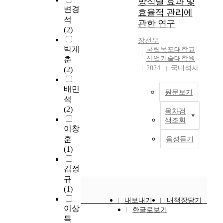
틱류, 스티로폼과 같
방식별 효과 및
나
화
r
년
변경
적
하
은 발열량이 높고 수
효율적 관리에
라
와
a
대
석
인
고
분함량이 낮은 종류의
들
문
관한 연구
l
이
(2)
산
있
쓰레기 비중이 높아진
만
명
t
후
업
으
까닭으로 여겨진다. 4)
장선우
큼
의
o
고
박계
으
며
국립목포대학교
목포시에서 발생되는
큰
발
u
도
산업기술대학원
춘
로
,
생활폐기물에 대해 중
성
달
r
산
2024
국내석사
(2)
,
이
금속 용출시험에 대한
장
로
b
업
선
로
분석결과 Cu, Cr이 약
을
더
a
화
배민
박
인
간 검출되고 있으나
한
욱
원문보기
n
와
석
의
해
지정폐기물 법적기준
것
쾌
a
도
(2)
건
교
치에는 미치지 못하고
은
적
목차검
먼
r
시
조
통
있으며, 나머지 항목
색조회
사
한
지
e
화
이창
공
혼
은 검출되고 있지 않
실
환
는
a
로
훈
정
잡
음성듣기
았다 5) 목포시 생활폐
이
경
공
s
농
(1)
이
,
기물의 가연성 폐기물
다
과
기
a
업
매
환
은 수분함량이 감소,
.
양
중
n
생
김정
우
경
가연분 함량이 증가하
그
질
에
d
산
규
다
오
고 있었으며 중금속
러
의
떠
,
량
(1)
양
염
용출량도 기준치에 미
나
수
다
a
이
하
,
치지 못하고 소각 시
내보내기
내책장담기
여
자
니
s
증
이상
고
물
발생될 수 있는 유해
한글로보기
기
원
거
a
가
득
대
류
가스의 함량이 높지
서
을