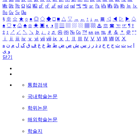
㎒
㎓
㎔
Ω
㏀
㏁
㎊
㎋
㎌
㏖
㏅
㎭
㎮
㎯
㏛
㎩
㎪
㎫
㎬
㏝
㏐
㏓
㏃
㏉
㏜
㏆
§
※
☆
★
○
●
◎
◇
◆
□
■
△
▽
→
←
↑
↓
↔
〓
◁
◀
▷
▶
♤
♠
♡
♥
♧
♣
⊙
◈
▣
◐
◑
▒
▤
▥
▨
▧
▦
▩
♨
☏
☎
☜
☞
¶
†
‡
↕
↗
↙
↖
↘
♭
♩
♪
♬
㉿
㈜
№
㏇
™
㏂
㏘
℡
＃
＆
＊
＠
ª
º
ⅰ
ⅱ
ⅲ
ⅳ
ⅴ
ⅵ
ⅶ
ⅷ
ⅸ
ⅹ
Ⅰ
Ⅱ
Ⅲ
Ⅳ
Ⅴ
Ⅵ
Ⅶ
Ⅷ
Ⅸ
Ⅹ
ا
ب
ت
ث
ج
ح
خ
د
ذ
ر
ز
س
ش
ص
ض
ط
ظ
ع
غ
ف
ق
ک
ل
م
ن
ه
و
ی
닫기
통합검색
국내학술논문
학위논문
해외학술논문
학술지