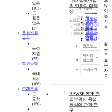
나라 철도산업
로
정확도
있음
많
의 현황과 미래
순
(163)
10개씩 출력
내림차순
이
상
인기도
본
순
조회
원문
10개씩
김석현
자
연도순
없음
출력
목포대학교 산업
료
제목순
(3)
기술대학원
20개씩
음성지원
저자순
2008
국내석사
출력
유무
발행기
30개씩
관순
활
출력
원문보기
음성
용
50개씩
지원
도
목차검
출력
<
(75)
높
색조회
100개씩
국
학위유형
은
출력
문
음성듣기
자
초
국내
료
록
석사
>
(166)
우
주제분류
리
2
HAWSE PIPE 연
나
공학
결부위의 용접
라
(150)
특성에 관한 연
의
구
철