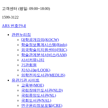
t
차
때
으
Plastic, Styrofoam as
고
하
e
r
증
문
며
like which has high
앞
게
고객센터 (평일: 09:00~18:00)
d
i
대
에
,
heating value. 4) The
으
대
P
a
되
중
자
metallic inspection on
1599-3122
로
두
a
l
고
·
전
MSW in Mokpo shows
우
되
r
i
있
ARS 번호안내
장
거
that it contains a little
리
고
t
z
는
기
이
of Cu and Cr, which is
나
목
i
a
실
관련누리집
적
용
lower than standard
라
포
c
t
정
대학공개강의(KOCW)
으
을
amount of specific
철
연
l
i
이
학술정보통계시스템(Rinfo)
로
활
managed wastes. The
도
안
e
o
다
외국학술지지원센터(FRIC)
경
성
remaining are not be
산
은
s
n
.
학술관계분석서비스(SAM)
기
화
detected but Cu and
업
많
)
,
우
가
하
사서커뮤니티
Cr. 5) MSW-
이
은
는
c
리
순
기
기관회원
combustible wastes in
나
양
지
i
나
환
위
Mokpo contain less
지식나눔(LOOK)
아
식
름
t
라
되
한
humid and more
의학전자도서관(MEDLIS)
가
장
이
i
수
는
관
combustible than what
야
과
유관기관 사이트
5
e
자
양
련
it was before. and the
할
어
교육부(MOE)
0
s
원
상
정
portion of metal
방
족
국립장애인도서관(NLD)
μ
h
의
을
책
component indicates
향
자
국립중앙도서관(NL)
m
a
특
보
을
affordable in
을
원
국회도서관(NAL)
이
v
성
여
수
guideline. The above
제
이
연구윤리정보포털(CRE)
하
e
을
왔
립