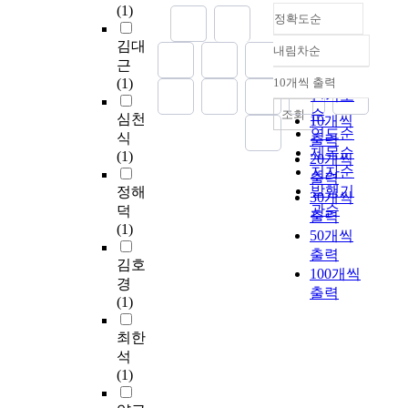
나
r
하
(1)
형
비
않아 목포시 생활폐기
안
원
정확도순
흩
e
여
구
용
물이 소각이나 열분해
주
하
날
s
필
김대
조
증
를 이용한 처리방법에
할
게
내림차순
려
정확도
u
연
근
물
가
의해 처리될 경우 효
수
됨
내
순
l
적
(1)
10개씩 출력
의
등
율적이라고 사료된다.
는
으
내림차순
려
인기도
t
인
제
의
This study is proposed
없
로
오
순
,
생
조회
심천
작
여
10개씩
to provide new
다
ㅆ
는
c
활
연도순
식
상
러
cremation treatment
출력
.
환
입
i
용
제목순
(1)
자
가
with fundamental data
20개씩
세
경
자
t
수
저자순
동
지
which was derived
출력
계
오
상
i
·
발행기
정해
화
심
from various research
으
염
30개씩
태
e
농
관순
덕
에
각
on the municipal solid
뜸
을
출력
의
s
업
(1)
도
한
waste(MSW), such as
의
막
50개씩
물
h
용
한
교
quantity and
철
고
출력
질
a
수
김호
계
통
characteristic
도
줄
100개씩
을
v
·
경
가
문
discharge method and
산
일
출력
의
e
공
(1)
있
제
physical and chemical
업
수
미
d
업
기
들
property of wastes
을
잇
하
r
용
최한
때
이
substance. This study
가
는
며
a
수
석
문
발
can be contributed to
지
하
,
m
의
(1)
에
생
long-term and stable
기
수
이
a
수
적
하
operation of
위
처
는
t
요