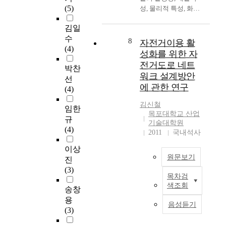
Futhermore, the effect
number of Porphyra
h
한
(5)
성, 물리적 특성, 화학
달
위
the construction of
cultivation fishermen,
n
파
적 특성 등을 파악하
리
생
embankments
particularly
o
김일
급
여 매립장의 매립용량
는
문
including of Mu-an
newcomers, to the
l
효
수
증진, 기존 매립장의
엄
제
8
자전거이용 활
peninsula at 4th level
industry, has decreased
o
과
(4)
수명 연장 등을 통하
청
및
was also analyzed.
성화를 위한 자
rapidly. At present,
g
가
여 매립장의 장기적
난
생
These numerical
전거도로 네트
this is one of the most
y
박찬
매
안정사용을 위한 소각
발
태
experiments were
serious problems
워크 설계방안
h
우
선
처리기술도입의 기초
전
계
conducted using the
facing the Korean
a
에 관한 연구
큰
(4)
자료를 제공하고자 하
을
파
MIKE 21(HD module)
Porphyra industry.
s
종
는데 목적이 있다. 목
했
괴
program developed by
김신철
This paper outlines
i
임한
합
포시 생활폐기물을 분
다
가
DHI company in
목포대학교 산업
recent Porphyra
n
조
규
석하여 다음과 같은
.
발
기술대학원
Denmark. The results
cultivation status and
c
립
(4)
결론을 얻을 수 있었
그
생
2011
국내석사
of the numerical
enhancement plans for
r
산
다. 1) 목포시 폐기물
동
하
experiments show the
Porphyra cultivation
e
이상
업
의 발생량은 95년 종
안
면
followings. The model
industry in Korea are
a
원문보기
이
진
량제 도입 이후 98년
의
서
simulates tidal
discussed.
s
다
(3)
IMF를 기점으로
철
부
phenomena well, tidal
e
목차검
.
(
61.72% 감소, 99년 이
도
터
currents lessened
색조회
d
송창
또
국
후 다시 증가되기 시
의
인
severely, and
t
한
문
용
작하여 2002년도에는
발
류
additional
음성듣기
h
,
초
(3)
8.9%가 증가되었다.
전
는
construction of
e
설
록
하지만 2003년에는
과
환
embankments at level