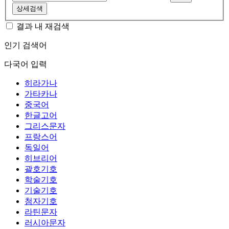
상세검색
결과 내 재검색
인기 검색어
다국어 입력
히라가나
가타카나
중국어
한글고어
그리스문자
프랑스어
독일어
히브리어
괄호기호
학술기호
기술기호
첨자기호
라틴문자
러시아문자