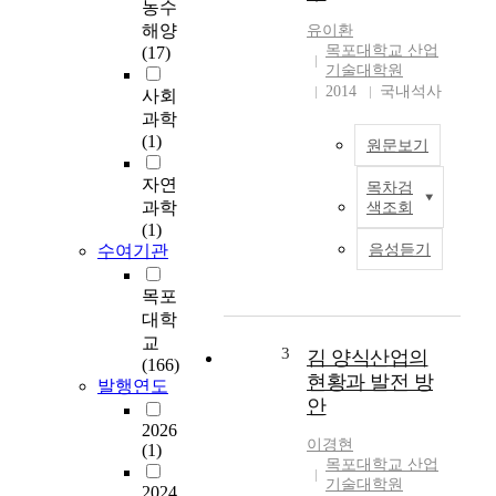
농수
도
해양
유이환
는
목포대학교 산업
(17)
1
기술대학원
8
2014
국내석사
사회
9
과학
9
(1)
원문보기
년
최
자연
목차검
조
초
과학
색조회
선
로
(1)
해
경
수여기관
음성듣기
양
인
산
선
목포
업
에
대학
은
서
교
전
3
개
김 양식산업의
(166)
•
통
현황과 발전 방
발행연도
후
되
안
방
어
2026
산
1
이경현
(1)
업
0
목포대학교 산업
연
기술대학원
0
2024