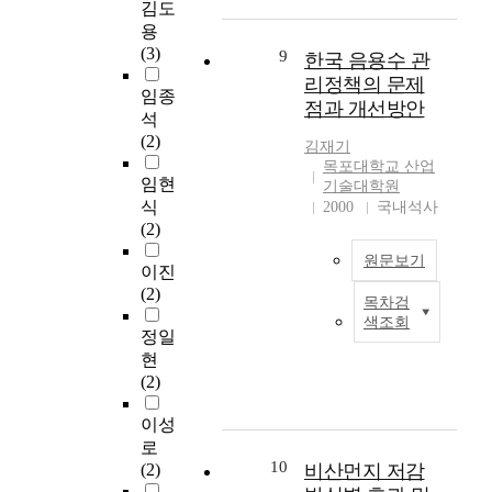
f
김도
계
)
2002년에 비하여
더
경
4 can not cause the
l
,
경
용
16.5%가 감소되어 증
블
오
rise of high water level
o
생
제
(3)
가세가 다소 둔화되었
9
어
염
한국 음용수 관
any more.
w
산
성
다. 2) 목포시 폐기물
서
에
리정책의 문제
o
임종
및
장
의 원소함유량은 탄소
우
대
점과 개선방안
f
관
및
석
(C)성분이 평균 59.1%
리
한
p
리
국
(2)
로 가장 높은 비율을
나
인
김재기
o
기
민
차지, 황(S)성분이 평
라
식
목포대학교 산업
p
임현
술
소
균 0.2%로 가장 낮은
기술대학원
의
을
u
외
득
식
비율을 차지하여 소각
2000
국내석사
경
제
l
에
의
(2)
시 발생되는 SOx나
제
고
a
첨
증
NOx등 유해성 배기가
와
하
원문보기
t
이진
단
가
스의 함량은 높지 않
기
게
i
(2)
I
로
을 것으로 예측된다.
술
되
목차검
o
우
T
자
3) 목포시에서 발생된
또
었
색조회
n
리
정일
기
동
생활폐기물의 가연성
한
다
s
나
현
술
차
성분의 평균 저위발열
세
.
f
라
(2)
의
는
량은 약 3622.1 ㎉/㎏
계
인
r
는
적
꾸
으로 음식쓰레기가 분
의
류
o
1
이성
용
준
리수거 되면서 발생량
우
는
m
9
로
이
히
이 낮아 졌고, 상대적
수
산
r
6
10
(2)
비산먼지 저감
필
증
으로 비닐류, 플라스
한
업
u
0
수
가