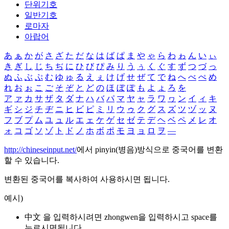
단위기호
일반기호
로마자
아랍어
あ
ぁ
か
が
さ
ざ
た
だ
な
は
ば
ぱ
ま
や
ゃ
ら
わ
ゎ
ん
い
ぃ
き
ぎ
し
じ
ち
ぢ
に
ひ
び
ぴ
み
り
う
ぅ
く
ぐ
す
ず
つ
づ
っ
ぬ
ふ
ぶ
ぷ
む
ゆ
ゅ
る
え
ぇ
け
げ
せ
ぜ
て
で
ね
へ
べ
ぺ
め
れ
お
ぉ
こ
ご
そ
ぞ
と
ど
の
ほ
ぼ
ぽ
も
よ
ょ
ろ
を
ア
ァ
カ
サ
ザ
タ
ダ
ナ
ハ
バ
パ
マ
ヤ
ャ
ラ
ワ
ヮ
ン
イ
ィ
キ
ギ
シ
ジ
チ
ヂ
ニ
ヒ
ビ
ピ
ミ
リ
ウ
ゥ
ク
グ
ス
ズ
ツ
ヅ
ッ
ヌ
フ
ブ
プ
ム
ユ
ュ
ル
エ
ェ
ケ
ゲ
セ
ゼ
テ
デ
ヘ
ベ
ペ
メ
レ
オ
ォ
コ
ゴ
ソ
ゾ
ト
ド
ノ
ホ
ボ
ポ
モ
ヨ
ョ
ロ
ヲ
―
http://chineseinput.net/
에서 pinyin(병음)방식으로 중국어를 변환
할 수 있습니다.
변환된 중국어를 복사하여 사용하시면 됩니다.
예시)
中文 을 입력하시려면
zhongwen
을 입력하시고 space를
누르시면됩니다.