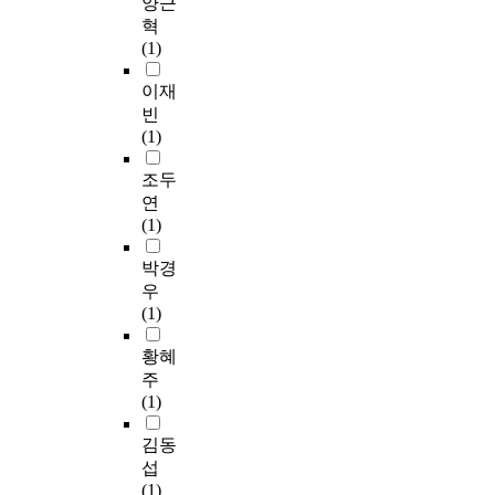
양근
정
고
reclamation site by
해
리
입
i
가
혁
규
있
enlarging
서
에
자
c
급
(1)
모
다
reclamation's capacity
는
대
의
a
격
의
.
and life. As follows are
더
한
크
l
히
이재
기
이
result of analysis on
많
연
기
l
증
빈
능
러
wastes discharge from
은
구
에
y
가
(1)
인
한
living in Mokpo-City
노
가
따
e
하
력
교
1) After introduced a
력
본
라
x
는
조두
확
통
waste charge
이
격
다
p
한
연
보
문
system(the measured
필
화
양
a
편
(1)
가
제
rate system of MSW)
요
하
한
n
최
필
의
in 1995, the
할
게
용
d
근
박경
수
해
generation quantity of
것
되
어
e
도
우
적
결
MSW from the Mokpo
이
었
로
d
시
(1)
인
방
city was on the
다
다
구
.
화
산
안
decrease to 1998, in
.
.
분
H
의
황혜
업
중
about 61.72%
저
특
됩
o
진
주
이
하
comparing to that of
는
히
니
w
전
(1)
다
나
1995, and thereafter, it
이
우
다
e
및
.
로
begins to be increased
논
리
.
v
토
김동
조
친
again. In recent,
문
나
일
e
지
섭
선
환
however, the
에
라
반
r
이
(1)
산
경
increasing rates, as
서
와