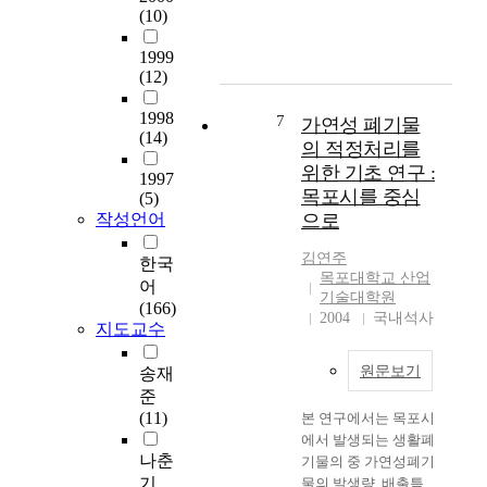
니
달
도
별 수치실험 결과, 건
(10)
Due to development of
s
라
리
시
설시기별 조위는 기존
modern techniques,
t
철
던
의
1999
관측자료와 동일하게
mechanization of
r
강
것
급
(12)
나타났으며 목포구의
processing and
i
,
이
격
조류속은 매우 감소되
popularization of the
a
기
현
한
1998
7
었고, 4단계 방조제가
가연성 폐기물
fast-growing varieties
l
계
(14)
재
팽
추가 건설되더라도 더
의 적정처리를
of Porphyra, the
i
,
는
창
이상의 조위 상승은
annual yield of
위한 기초 연구 :
z
전
1997
시
과
유발되지 않을 것으로
Porphyra products in
a
목포시를 중심
(5)
기
속
산
예상된다. Numerical
Korea has increased
t
작성언어
으로
,
3
업
analysis were carried
rapidly. However,
i
전
0
화
out to analyze changes
several problems have
o
김연주
한국
자
0
로
of the tidal
목포대학교 산업
arisen in accordance
n
어
,
킬
수
characteristics at
기술대학원
with policies
a
(166)
화
로
인
Mokpo coastal zone
2004
국내석사
accentuating
n
지도교수
학
미
성
which will be
production increase.
d
등
터
질
influenced by Young-
As a result of over-
t
원문보기
송재
후
이
병
san embankment,
production of
h
방
준
상
과
Young-am tide
Porphyra sheets,
e
산
(11)
본 연구에서는 목포시
의
같
embankment and
profits due to
t
업
에서 발생되는 생활폐
속
은
Kum-ho tide
fishermen have
e
나춘
에
기물의 중 가연성폐기
도
공
embankment.
decreased and the
c
대
기
물의 발생량, 배출특
로
중