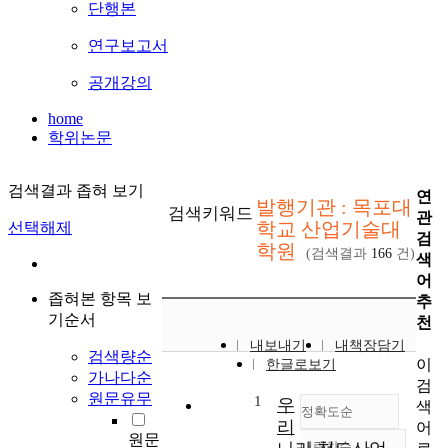
단행본
연구보고서
공개강의
home
학위논문
검색결과 좁혀 보기
연
발행기관 : 목포대
검색키워드
관
학교 산업기술대
선택해제
검
학원
(검색결과
166
건)
색
어
좁혀본 항목 보
추
기순서
천
내보내기
내책장담기
검색량순
이
한글로보기
가나다순
검
원문유무
1
우
색
정확도순
리
어
원문
내림차순