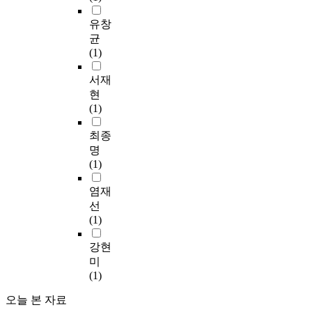
적
,
용
업
적
shown as from 8.9% in
우
같
으
a
의
유창
은
인
2002 to 7.4% in 2003,
리
이
로
f
고
균
거
녹
indicate a gradually
나
인
총
t
도
(1)
시
색
reducing trend again
라
구
먼
e
화
적
교
with the time. 2)
철
밀
지
r
로
서재
인
통
Wastes of Mokpo
도
도
(
t
하
현
세
수
contain 59.1% of C
산
가
T
h
천
(1)
계
단
and 0.2% of S. It result
업
높
S
e
연
경
인
in low discharge of
의
은
P
d
안
최종
제
자
harmful exhaust gas in
현
국
,
r
이
명
,
전
cremation, such as
재
가
T
a
나
(1)
해
거
SOx or NOx 3) The
상
는
o
m
저
운
이
averaged LHV(Low
황
환
t
a
지
염재
시
용
Heating Value) of
과
경
a
t
대
선
황
을
combustible
문
의
l
i
의
(1)
등
적
component indicates
제
문
S
c
홍
의
극
about 3622.1 ㎉/㎏ in
점
제
u
i
수
강현
영
권
living-wastes in
을
가
s
n
피
미
향
장
Mokpo. It result from
되
더
p
d
해
(1)
을
하
segregated garbage
짚
욱
e
u
가
받
고
collection and large
어
심
n
s
점
오늘 본 자료
기
있
portion of Vinyl,
보
각
d