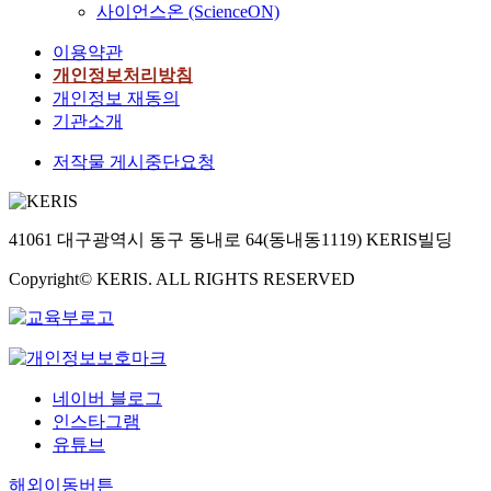
facts show that
시
풍
인
사이언스온 (ScienceON)
l
보
으
․
harmful gas is less
하
부
입
o
면
며
시
discharged in burning
고
한
이용약관
자
s
연
,
행
out than any other
자
곳
개인정보처리방침
를
t
평
대
하
district. Therefore I
한
으
개인정보 재동의
가
i
균
형
는
propose that MSW-
다
로
리
기관소개
t
강
설
등
combustible wastes in
.
많
키
s
수
비
의
Mokpo should be
먼
은
저작물 게시중단요청
며
p
량
를
노
cremated or make a
저
주
,
r
은
필
력
pyrolysis, which is
우
민
매
o
1
수
을
more efficient than
리
들
우
d
,
41061 대구광역시 동구 동내로 64(동내동1119) KERIS빌딩
적
기
any other method.
나
의
작
u
2
으
울
라
생
은
c
7
Copyright© KERIS. ALL RIGHTS RESERVED
로
이
철
계
미
t
4
갖
고
도
터
세
i
m
추
있
산
전
먼
v
m
어
다
업
이
지
i
로
야
.
의
다
(
t
서
하
하
네이버 블로그
현
.
P
y
세
는
지
황
그
인스타그램
M
a
계
대
만
및
러
유튜브
,
n
평
규
,
문
나
P
d
균
모
대
해외이동버튼
제
대