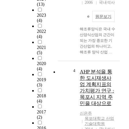
관
2006
국내석사
여
(13)
효
년
과
이
2023
원문보기
가
(4)
넘
크
게
해조류양식은 국내 수
고
2022
달
산양식산업의 근간이
(4)
기
리
되는 가장 중요한 기
술
고
간산업의 하나이고,
2021
적
있
해조류 양식 산업 가
(5)
파
다
운데 김 양식 산업은
급
.
2020
2005년 수산통계연보
효
처
(4)
에 의하면 연간 약 20
4
AHP 분석을 통
과
음
만톤 (습중량)의 생산
가
한 도시재생사
에
2019
량에 약 200백만달러
클
업 계획지표의
는
(3)
이상의 생산 금액으로
뿐
석
가치평가 연구 :
이는 전 세계 김 양식
만
탄
2018
목포시 지역 주
생산량의 30%에 상응
아
(4)
을
민을 대상으로
하는 규모이다. 국내
니
태
의 김 양식생산량은
라
2017
워
신은주
양식기술의 진보와 가
(2)
기
서
목포대학교 산업
공시설의 자동화, 다
술
기술대학원
수
수확품종의 개발 등에
2016
인