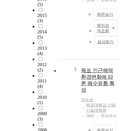
2014
국내석사
증
따라 최근 크게 증가
(5)
력
기
하였다. 그러나 과도
,
의
원문보기
2015
한 생산량 증가는 김
기
힘
(3)
가격하락을 야기하였
능
으
목차검
고, 김 양식어업인들
S
인
로
색조회
2014
은 가격하락으로 인해
i
력
가
(5)
수입 감소분의 보전을
n
등
던
음성듣기
위해 보다 많은 양의
c
각
것
2013
김을 생산해야만 하는
e
종
(4)
이
과잉생산시스템으로
t
분
지
수지타산이 맞지 않아
h
야
2012
금
국내의 김 양식 산업
e
5
(2)
목포 인근해역
의
은
은 오늘날 쇠퇴일로에
m
전
환경변화에 따
전
직면해 있다. 따라서
o
2011
문
른 해수유통 특
기
본 논문에서는 우리나
d
(4)
인
의
성
라 김 양식 산업이 직
e
력
힘
2010
면해 있는 문제점들을
r
이
안순섭
을
(1)
심도있게 파악하고 이
n
요
목포대학교 산업
이
들 문제점들의 해결방
i
기술대학원
구
용
2009
안을 제시함으로써 우
z
2003
국내석사
되
하
(3)
리나라 김 양식 산업
a
는
여
의 발전에 일조할 수
t
고
달
2008
원문보기