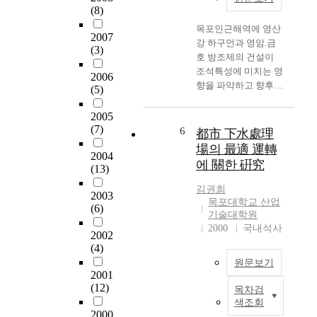
있는 자료를 제공코자
i
용
(8)
리
하였다. Seaweed
o
창
게
목포인근해역에 영산
cultivation is a major
n
출
2007
되
강 하구언과 영암.금
fisheries industry in
,
(3)
형
었
호 방조제의 건설이
Korea. Although a
t
산
으
조석특성에 미치는 영
number of cultivation
h
2006
업
면
향을 파악하고 향후
of seaweeds is now
e
(5)
으
최
예정되었던 무안반도
well known, Porphyra
a
로
초
를 포함하는 4단계 방
2005
cultivation is a very
d
해
시
조제가 건설될 경우
(7)
6
important industry in
v
都市 下水處理
운
속
인근해역에 미치는 영
fisheries of Korea. The
a
場의 最適 運轉
업
5
2004
향을 추정하기 위해
total production of
n
에 關한 硏究
,
0
(13)
덴마크 DHI사의
Porphyra from Korea
c
수
킬
MIKE 21(HD 모듈) 프
was approximately
e
김권희
산
로
2003
로그램을 이용한 수치
191,623 tonnes (wet
o
목포대학교 산업
업
(6)
미
실험을 통해 영산강
기술대학원
weight) and retail
f
등
터
하구언건설이후 시점
2000
국내석사
value was about US$
t
전
2002
이
부터 건설시기별로 구
191 million in 2005.
h
(4)
방
하
분하여 각 시기별 조
This makes the
e
산
원문보기
의
석의 특성을 M2분조
Porphyra cultivation
i
2001
업
속
의 진폭과 유속장의
in Korea, which
n
(12)
목차검
뿐
도
최
변화를 중점으로 파악
produces about 30%
d
색조회
아
로
근
하였다. 각 건설시기
2000
of the world's total.
u