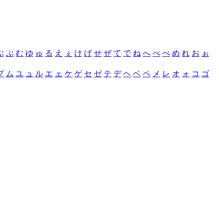
ぶ
ぷ
む
ゆ
ゅ
る
え
ぇ
け
げ
せ
ぜ
て
で
ね
へ
べ
ぺ
め
れ
お
ぉ
プ
ム
ユ
ュ
ル
エ
ェ
ケ
ゲ
セ
ゼ
テ
デ
ヘ
ベ
ペ
メ
レ
オ
ォ
コ
ゴ