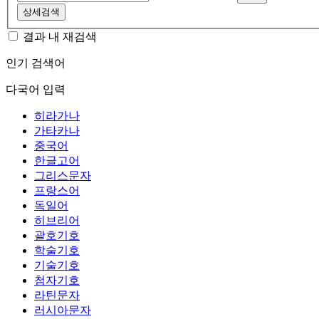
상세검색
결과 내 재검색
인기 검색어
다국어 입력
히라가나
가타카나
중국어
한글고어
그리스문자
프랑스어
독일어
히브리어
괄호기호
학술기호
기술기호
첨자기호
라틴문자
러시아문자