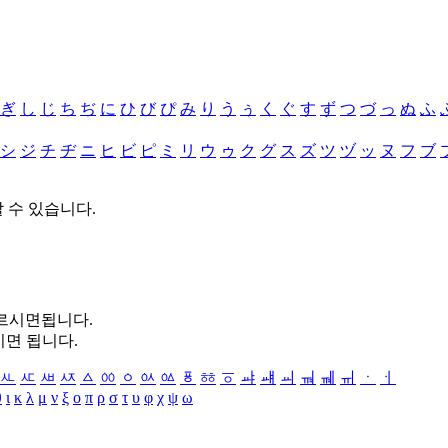
ぎ
し
じ
ち
ぢ
に
ひ
び
ぴ
み
り
う
ぅ
く
ぐ
す
ず
つ
づ
っ
ぬ
ふ
シ
ジ
チ
ヂ
ニ
ヒ
ビ
ピ
ミ
リ
ウ
ゥ
ク
グ
ス
ズ
ツ
ヅ
ッ
ヌ
フ
ブ
할 수 있습니다.
누르시면됩니다.
시면 됩니다.
ㅻ
ㅼ
ㅽ
ㅾ
ㅿ
ㆀ
ㆁ
ㆂ
ㆃ
ㆄ
ㆅ
ㆆ
ㆇ
ㆈ
ㆉ
ㆊ
ㆋ
ㆌ
ㆍ
ㆎ
θ
ι
κ
λ
μ
ν
ξ
ο
π
ρ
σ
τ
υ
φ
χ
ψ
ω