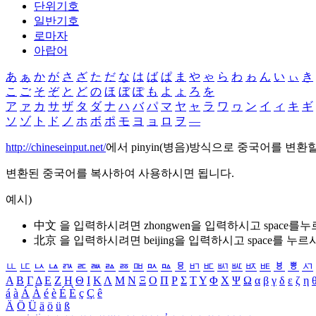
단위기호
일반기호
로마자
아랍어
あ
ぁ
か
が
さ
ざ
た
だ
な
は
ば
ぱ
ま
や
ゃ
ら
わ
ゎ
ん
い
ぃ
き
こ
ご
そ
ぞ
と
ど
の
ほ
ぼ
ぽ
も
よ
ょ
ろ
を
ア
ァ
カ
サ
ザ
タ
ダ
ナ
ハ
バ
パ
マ
ヤ
ャ
ラ
ワ
ヮ
ン
イ
ィ
キ
ギ
ソ
ゾ
ト
ド
ノ
ホ
ボ
ポ
モ
ヨ
ョ
ロ
ヲ
―
http://chineseinput.net/
에서 pinyin(병음)방식으로 중국어를 변환
변환된 중국어를 복사하여 사용하시면 됩니다.
예시)
中文 을 입력하시려면
zhongwen
을 입력하시고 space를
北京 을 입력하시려면
beijing
을 입력하시고 space를 누르
ㅥ
ㅦ
ㅧ
ㅨ
ㅩ
ㅪ
ㅫ
ㅬ
ㅭ
ㅮ
ㅯ
ㅰ
ㅱ
ㅲ
ㅳ
ㅴ
ㅵ
ㅶ
ㅷ
ㅸ
ㅹ
ㅺ
Α
Β
Γ
Δ
Ε
Ζ
Η
Θ
Ι
Κ
Λ
Μ
Ν
Ξ
Ο
Π
Ρ
Σ
Τ
Υ
Φ
Χ
Ψ
Ω
α
β
γ
δ
ε
ζ
η
á
à
Á
À
é
è
É
È
ç
Ç
ê
Ä
Ö
Ü
ä
ö
ü
ß