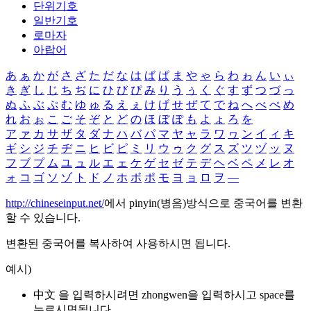
단위기호
일반기호
로마자
아랍어
あ
ぁ
か
が
さ
ざ
た
だ
な
は
ば
ぱ
ま
や
ゃ
ら
わ
ゎ
ん
い
ぃ
き
ぎ
し
じ
ち
ぢ
に
ひ
び
ぴ
み
り
う
ぅ
く
ぐ
す
ず
つ
づ
っ
ぬ
ふ
ぶ
ぷ
む
ゆ
ゅ
る
え
ぇ
け
げ
せ
ぜ
て
で
ね
へ
べ
ぺ
め
れ
お
ぉ
こ
ご
そ
ぞ
と
ど
の
ほ
ぼ
ぽ
も
よ
ょ
ろ
を
ア
ァ
カ
サ
ザ
タ
ダ
ナ
ハ
バ
パ
マ
ヤ
ャ
ラ
ワ
ヮ
ン
イ
ィ
キ
ギ
シ
ジ
チ
ヂ
ニ
ヒ
ビ
ピ
ミ
リ
ウ
ゥ
ク
グ
ス
ズ
ツ
ヅ
ッ
ヌ
フ
ブ
プ
ム
ユ
ュ
ル
エ
ェ
ケ
ゲ
セ
ゼ
テ
デ
ヘ
ベ
ペ
メ
レ
オ
ォ
コ
ゴ
ソ
ゾ
ト
ド
ノ
ホ
ボ
ポ
モ
ヨ
ョ
ロ
ヲ
―
http://chineseinput.net/
에서 pinyin(병음)방식으로 중국어를 변환
할 수 있습니다.
변환된 중국어를 복사하여 사용하시면 됩니다.
예시)
中文 을 입력하시려면
zhongwen
을 입력하시고 space를
누르시면됩니다.