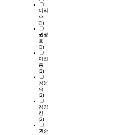
이익
주
(2)
권영
호
(2)
이진
흥
(2)
강문
숙
(2)
김양
헌
(2)
권순