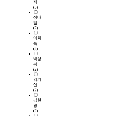
저
(3)
정태
일
(2)
이희
숙
(2)
박상
봉
(2)
김기
연
(2)
김한
경
(2)