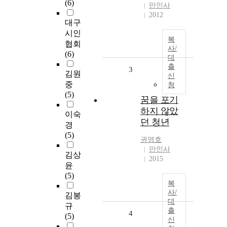
(6)
만인사
2012
대구
시인
복
협회
사/
(6)
대
출
3
김원
신
중
청
(5)
꿈을 포기
하지 않았
이숙
던 청년
경
(5)
권영호
만인사
김상
2015
윤
(5)
복
사/
김봉
대
규
출
4
(5)
신