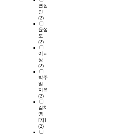
편집
인
(2)
윤성
도
(2)
이교
상
(2)
박주
일
지음
(2)
김치
영
[저]
(2)