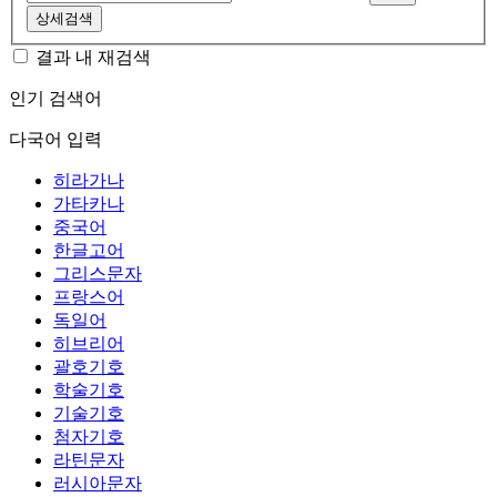
상세검색
결과 내 재검색
인기 검색어
다국어 입력
히라가나
가타카나
중국어
한글고어
그리스문자
프랑스어
독일어
히브리어
괄호기호
학술기호
기술기호
첨자기호
라틴문자
러시아문자