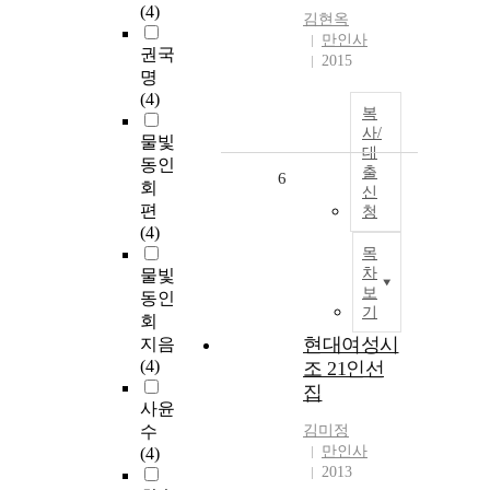
(4)
김현옥
만인사
권국
2015
명
(4)
복
사/
물빛
대
동인
출
6
회
신
편
청
(4)
목
차
물빛
보
동인
기
회
현대여성시
지음
(4)
조 21인선
집
사윤
수
김미정
만인사
(4)
2013