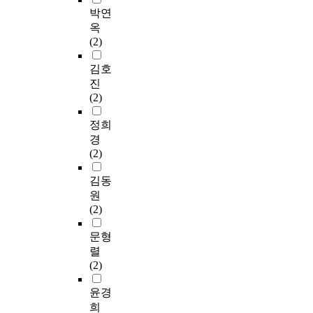
박연
옥
(2)
김호
진
(2)
정희
경
(2)
김동
원
(2)
문형
렬
(2)
윤경
희