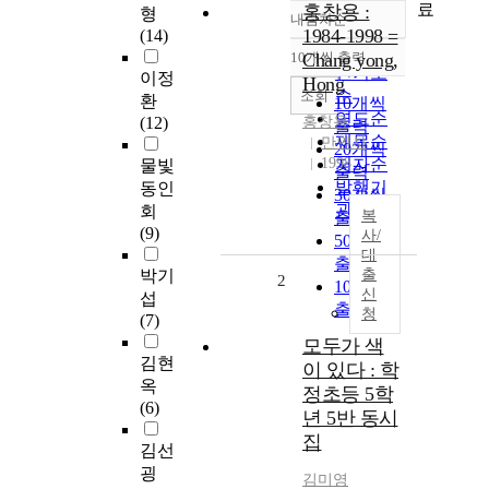
료
홍창용 :
형
내림차순
정확도
1984-1998 =
(14)
순
10개씩 출력
Chang yong,
내림차순
인기도
이정
Hong
순
조회
환
10개씩
연도순
(12)
홍창용
출력
제목순
만인사
20개씩
1998
저자순
물빛
출력
발행기
동인
30개씩
관순
회
복
출력
(9)
사/
50개씩
대
출력
박기
출
2
100개씩
신
섭
출력
청
(7)
모두가 색
김현
이 있다 : 학
옥
정초등 5학
(6)
년 5반 동시
집
김선
굉
김미영