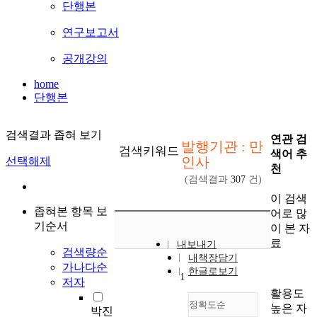
단행본
연구보고서
공개강의
home
단행본
검색결과 좁혀 보기
연관 검
발행기관 : 만
검색키워드
색어 추
인사
선택해제
천
(검색결과
307
건)
이 검색
좁혀본 항목 보
어로 많
기순서
이 본 자
료
내보내기
검색량순
내책장담기
가나다순
한글로보기
1
저자
활용도
정확도순
높은 자
박진