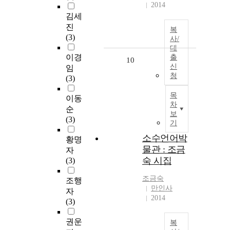
2014
김세
진
복
(3)
사/
대
이경
출
10
신
임
청
(3)
목
이동
차
순
보
(3)
기
소수언어박
황명
물관 : 조금
자
숙 시집
(3)
조금숙
조행
만인사
자
2014
(3)
권운
복