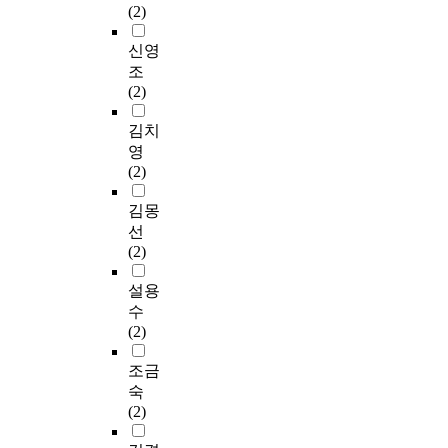
(2)
신영
조
(2)
김치
영
(2)
김몽
선
(2)
설용
수
(2)
조금
숙
(2)