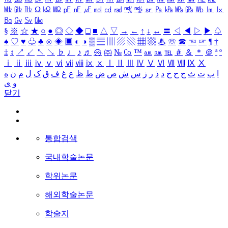
㎒
㎓
㎔
Ω
㏀
㏁
㎊
㎋
㎌
㏖
㏅
㎭
㎮
㎯
㏛
㎩
㎪
㎫
㎬
㏝
㏐
㏓
㏃
㏉
㏜
㏆
§
※
☆
★
○
●
◎
◇
◆
□
■
△
▽
→
←
↑
↓
↔
〓
◁
◀
▷
▶
♤
♠
♡
♥
♧
♣
⊙
◈
▣
◐
◑
▒
▤
▥
▨
▧
▦
▩
♨
☏
☎
☜
☞
¶
†
‡
↕
↗
↙
↖
↘
♭
♩
♪
♬
㉿
㈜
№
㏇
™
㏂
㏘
℡
＃
＆
＊
＠
ª
º
ⅰ
ⅱ
ⅲ
ⅳ
ⅴ
ⅵ
ⅶ
ⅷ
ⅸ
ⅹ
Ⅰ
Ⅱ
Ⅲ
Ⅳ
Ⅴ
Ⅵ
Ⅶ
Ⅷ
Ⅸ
Ⅹ
ا
ب
ت
ث
ج
ح
خ
د
ذ
ر
ز
س
ش
ص
ض
ط
ظ
ع
غ
ف
ق
ک
ل
م
ن
ه
و
ی
닫기
통합검색
국내학술논문
학위논문
해외학술논문
학술지