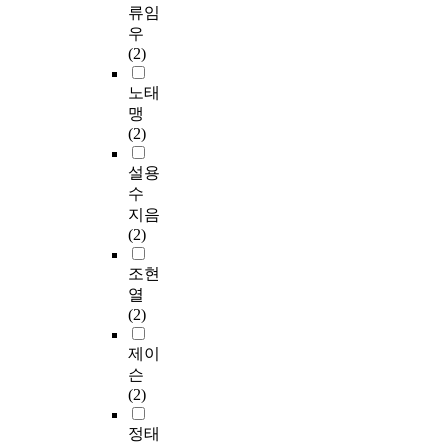
류임
우
(2)
노태
맹
(2)
설용
수
지음
(2)
조현
열
(2)
제이
슨
(2)
정태