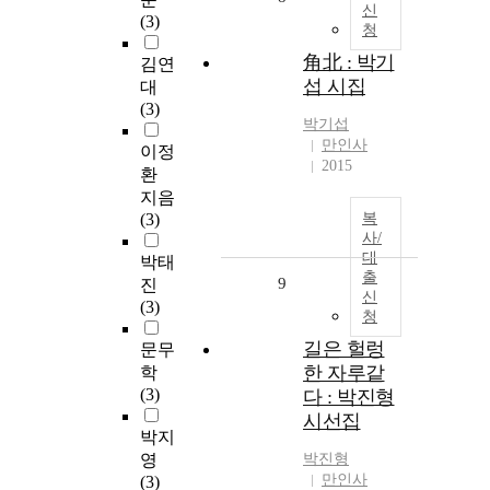
신
(3)
청
角北 : 박기
김연
섭 시집
대
(3)
박기섭
만인사
이정
2015
환
지음
(3)
복
사/
대
박태
출
9
진
신
(3)
청
길은 헐렁
문무
한 자루같
학
(3)
다 : 박진형
시선집
박지
영
박진형
만인사
(3)