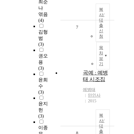
최순
나
복
엮음
사/
(4)
대
출
7
신
김형
청
범
(3)
목
차
권오
보
용
기
(3)
곡예 : 예병
태 시조집
윤희
수
예병태
(3)
만인사
2015
윤지
헌
복
(3)
사/
대
이종
출
8
문