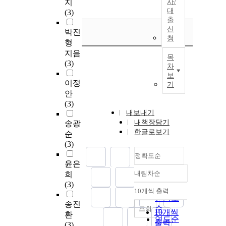
지
사/
대
(3)
출
신
박진
청
형
지음
목
(3)
차
보
이정
기
안
(3)
내보내기
내책장담기
송광
한글로보기
순
(3)
정확도순
윤은
내림차순
희
정확도
(3)
순
10개씩 출력
내림차순
인기도
송진
순
조회
10개씩
환
연도순
출력
(3)