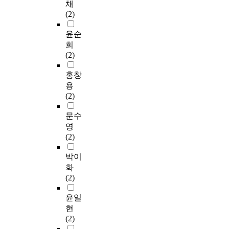
채
(2)
윤순
희
(2)
홍창
용
(2)
문수
영
(2)
박이
화
(2)
윤일
현
(2)