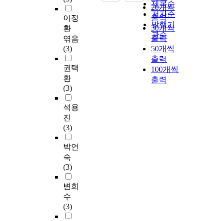
제목순
20개씩
저자순
출력
이정
발행기
30개씩
환
관순
출력
엮음
(3)
50개씩
출력
권택
100개씩
환
출력
(3)
석용
진
(3)
박언
숙
(3)
변희
수
(3)