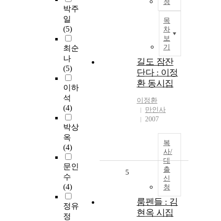
청
박주
일
목
(5)
차
보
기
최순
나
길도 잠잔
(5)
단다 : 이정
환 동시집
이하
석
이정환
(4)
만인사
2007
박상
옥
복
(4)
사/
대
문인
출
5
수
신
(4)
청
룸펜들 : 김
정유
현옥 시집
정