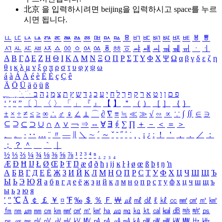
北京 을 입력하시려면
beijing
을 입력하시고 space를 누르
시면 됩니다.
ㅥ
ㅦ
ㅧ
ㅨ
ㅩ
ㅪ
ㅫ
ㅬ
ㅭ
ㅮ
ㅯ
ㅰ
ㅱ
ㅲ
ㅳ
ㅴ
ㅵ
ㅶ
ㅷ
ㅸ
ㅹ
ㅺ
ㅻ
ㅼ
ㅽ
ㅾ
ㅿ
ㆀ
ㆁ
ㆂ
ㆃ
ㆄ
ㆅ
ㆆ
ㆇ
ㆈ
ㆉ
ㆊ
ㆋ
ㆌ
ㆍ
ㆎ
Α
Β
Γ
Δ
Ε
Ζ
Η
Θ
Ι
Κ
Λ
Μ
Ν
Ξ
Ο
Π
Ρ
Σ
Τ
Υ
Φ
Χ
Ψ
Ω
α
β
γ
δ
ε
ζ
η
θ
ι
κ
λ
μ
ν
ξ
ο
π
ρ
σ
τ
υ
φ
χ
ψ
ω
á
à
Á
À
é
è
É
È
ç
Ç
ê
Ä
Ö
Ü
ä
ö
ü
ß
ְ
ֳ
ֲ
ֱ
ָ
ַ
ֵ
ֶ
ִ
ֹ
ּ
ֻ
ׂ
ׁ
ּ
ב
ה
נ
מ
צ
ת
ץ
ש
ד
ג
כ
ע
י
ח
ל
ך
ף
ק
ר
א
ט
ו
ן
ם
פ
‘
’
“
”
〔
〕
〈
〉
「
」
『
』
【
】
＂
（
）
［
］
｛
｝
±
×
÷
≠
≤
≥
∞
∴
♂
♀
∠
⊥
⌒
∂
∇
≡
≒
≪
≫
√
∽
∝
∵
∫
∬
∈
∋
⊆
⊇
⊂
⊃
∪
∩
∧
∨
￢
⇒
⇔
∀
∃
∮
∑
∏
＋
－
＜
＝
＞
、
。
·
‥
…
¨
〃
―
∥
＼
∼
´
～
ˇ
˘
˝
˚
˙
¸
˛
¡
¿
ː
！
＇
，
．
／
：
；
？
＾
＿
｀
｜
½
⅓
⅔
¼
¾
⅛
⅜
⅝
⅞
¹
²
³
⁴
ⁿ
₁
₂
₃
₄
Æ
Ð
Ħ
Ĳ
Ł
Ø
Œ
Þ
Ŧ
Ŋ
æ
đ
ð
ħ
ı
ĳ
ĸ
ŀ
ł
ø
œ
ß
þ
ŧ
ŋ
ŉ
А
Б
В
Г
Д
Е
Ё
Ж
З
И
Й
К
Л
М
Н
О
П
Р
С
Т
У
Ф
Х
Ц
Ч
Ш
Щ
Ъ
Ы
Ь
Э
Ю
Я
а
б
в
г
д
е
ё
ж
з
и
й
к
л
м
н
о
п
р
с
т
у
ф
х
ц
ч
ш
щ
ъ
ы
ь
э
ю
я
′
″
℃
Å
￠
￡
￥
¤
℉
‰
＄
％
Ｆ
￦
㎕
㎖
㎗
ℓ
㎘
㏄
㎣
㎤
㎥
㎦
㎙
㎚
㎛
㎜
㎝
㎞
㎟
㎠
㎡
㎢
㏊
㎍
㎎
㎏
㏏
㎈
㎉
㏈
㎧
㎨
㎰
㎱
㎲
㎳
㎴
㎵
㎶
㎷
㎸
㎹
㎀
㎁
㎂
㎃
㎄
㎺
㎻
㎽
㎾
㎿
㎐
㎑