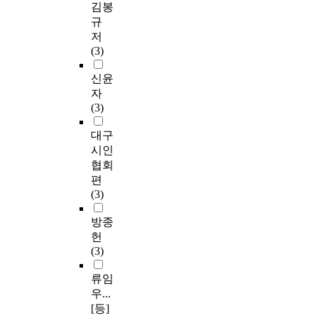
김봉
규
저
(3)
신윤
자
(3)
대구
시인
협회
편
(3)
방종
헌
(3)
류임
우...
[등]