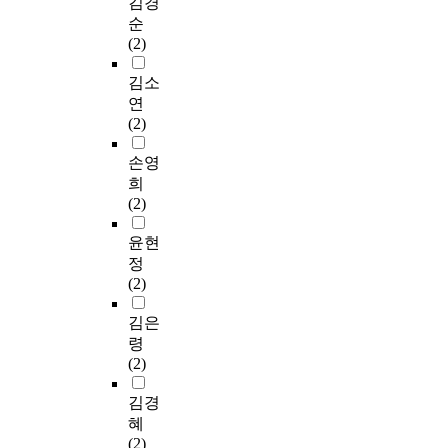
김경
순
(2)
김소
연
(2)
손영
희
(2)
윤현
정
(2)
김은
령
(2)
김경
혜
(2)