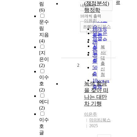
료
(쟁점분석)
림
내림차순
정확도
행정학
(6)
순
10개씩 출력
내림차순
인기도
이원희
문수
마이티북스
순
조회
림
10개씩
2009
연도순
지음
출력
제목순
(4)
20개씩
저자순
복
출력
발행기
[지
사/
30개씩
대
관순
은이
출력
출
(2)
2
50개씩
신
출력
청
이수
100개씩
녹색 황금
호
출력
(2)
을 찾아 떠
나는 대만
에디
차 기행
(2)
이은주
이수
마이티북스
호
2025
글