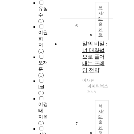
복
유장
사/
수
대
(1)
출
6
신
이원
청
희
말의 비밀 :
저
너 대화법
(1)
으로 풀어
오재
내는 프레
훈
임 전략
(1)
이재연
마이티북스
[글
2025
(1)
이경
복
태
사/
지음
대
출
(1)
7
신
청