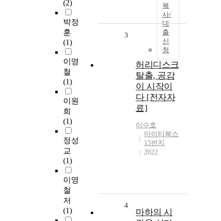
(2)
복
사/
박정
대
훈
출
3
신
(1)
청
이영
허리디스크
철
탈출, 공감
(1)
이 시작이
다 [전자자
이원
료]
희
(1)
이수호
마이티북스
정성
15번지
교
2022
(1)
이영
철
저
4
(1)
마하의 시