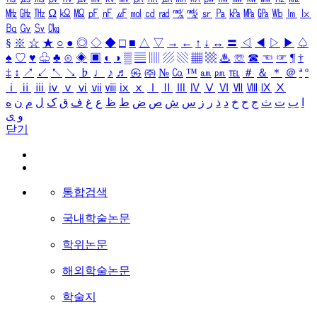
㎒
㎓
㎔
Ω
㏀
㏁
㎊
㎋
㎌
㏖
㏅
㎭
㎮
㎯
㏛
㎩
㎪
㎫
㎬
㏝
㏐
㏓
㏃
㏉
㏜
㏆
§
※
☆
★
○
●
◎
◇
◆
□
■
△
▽
→
←
↑
↓
↔
〓
◁
◀
▷
▶
♤
♠
♡
♥
♧
♣
⊙
◈
▣
◐
◑
▒
▤
▥
▨
▧
▦
▩
♨
☏
☎
☜
☞
¶
†
‡
↕
↗
↙
↖
↘
♭
♩
♪
♬
㉿
㈜
№
㏇
™
㏂
㏘
℡
＃
＆
＊
＠
ª
º
ⅰ
ⅱ
ⅲ
ⅳ
ⅴ
ⅵ
ⅶ
ⅷ
ⅸ
ⅹ
Ⅰ
Ⅱ
Ⅲ
Ⅳ
Ⅴ
Ⅵ
Ⅶ
Ⅷ
Ⅸ
Ⅹ
ا
ب
ت
ث
ج
ح
خ
د
ذ
ر
ز
س
ش
ص
ض
ط
ظ
ع
غ
ف
ق
ک
ل
م
ن
ه
و
ی
닫기
통합검색
국내학술논문
학위논문
해외학술논문
학술지