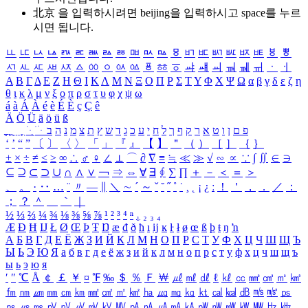
北京 을 입력하시려면
beijing
을 입력하시고 space를 누르
시면 됩니다.
ㅥ
ㅦ
ㅧ
ㅨ
ㅩ
ㅪ
ㅫ
ㅬ
ㅭ
ㅮ
ㅯ
ㅰ
ㅱ
ㅲ
ㅳ
ㅴ
ㅵ
ㅶ
ㅷ
ㅸ
ㅹ
ㅺ
ㅻ
ㅼ
ㅽ
ㅾ
ㅿ
ㆀ
ㆁ
ㆂ
ㆃ
ㆄ
ㆅ
ㆆ
ㆇ
ㆈ
ㆉ
ㆊ
ㆋ
ㆌ
ㆍ
ㆎ
Α
Β
Γ
Δ
Ε
Ζ
Η
Θ
Ι
Κ
Λ
Μ
Ν
Ξ
Ο
Π
Ρ
Σ
Τ
Υ
Φ
Χ
Ψ
Ω
α
β
γ
δ
ε
ζ
η
θ
ι
κ
λ
μ
ν
ξ
ο
π
ρ
σ
τ
υ
φ
χ
ψ
ω
á
à
Á
À
é
è
É
È
ç
Ç
ê
Ä
Ö
Ü
ä
ö
ü
ß
ְ
ֳ
ֲ
ֱ
ָ
ַ
ֵ
ֶ
ִ
ֹ
ּ
ֻ
ׂ
ׁ
ּ
ב
ה
נ
מ
צ
ת
ץ
ש
ד
ג
כ
ע
י
ח
ל
ך
ף
ק
ר
א
ט
ו
ן
ם
פ
‘
’
“
”
〔
〕
〈
〉
「
」
『
』
【
】
＂
（
）
［
］
｛
｝
±
×
÷
≠
≤
≥
∞
∴
♂
♀
∠
⊥
⌒
∂
∇
≡
≒
≪
≫
√
∽
∝
∵
∫
∬
∈
∋
⊆
⊇
⊂
⊃
∪
∩
∧
∨
￢
⇒
⇔
∀
∃
∮
∑
∏
＋
－
＜
＝
＞
、
。
·
‥
…
¨
〃
―
∥
＼
∼
´
～
ˇ
˘
˝
˚
˙
¸
˛
¡
¿
ː
！
＇
，
．
／
：
；
？
＾
＿
｀
｜
½
⅓
⅔
¼
¾
⅛
⅜
⅝
⅞
¹
²
³
⁴
ⁿ
₁
₂
₃
₄
Æ
Ð
Ħ
Ĳ
Ł
Ø
Œ
Þ
Ŧ
Ŋ
æ
đ
ð
ħ
ı
ĳ
ĸ
ŀ
ł
ø
œ
ß
þ
ŧ
ŋ
ŉ
А
Б
В
Г
Д
Е
Ё
Ж
З
И
Й
К
Л
М
Н
О
П
Р
С
Т
У
Ф
Х
Ц
Ч
Ш
Щ
Ъ
Ы
Ь
Э
Ю
Я
а
б
в
г
д
е
ё
ж
з
и
й
к
л
м
н
о
п
р
с
т
у
ф
х
ц
ч
ш
щ
ъ
ы
ь
э
ю
я
′
″
℃
Å
￠
￡
￥
¤
℉
‰
＄
％
Ｆ
￦
㎕
㎖
㎗
ℓ
㎘
㏄
㎣
㎤
㎥
㎦
㎙
㎚
㎛
㎜
㎝
㎞
㎟
㎠
㎡
㎢
㏊
㎍
㎎
㎏
㏏
㎈
㎉
㏈
㎧
㎨
㎰
㎱
㎲
㎳
㎴
㎵
㎶
㎷
㎸
㎹
㎀
㎁
㎂
㎃
㎄
㎺
㎻
㎽
㎾
㎿
㎐
㎑