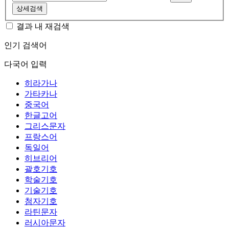
상세검색
결과 내 재검색
인기 검색어
다국어 입력
히라가나
가타카나
중국어
한글고어
그리스문자
프랑스어
독일어
히브리어
괄호기호
학술기호
기술기호
첨자기호
라틴문자
러시아문자