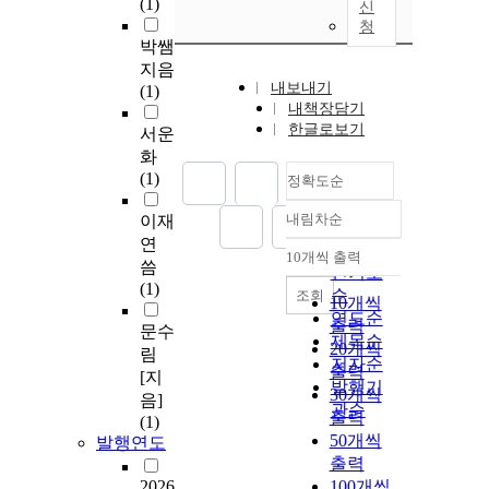
(1)
신
청
박쌤
지음
내보내기
(1)
내책장담기
한글로보기
서운
화
(1)
정확도순
내림차순
이재
정확도
연
순
10개씩 출력
내림차순
씀
인기도
(1)
순
조회
10개씩
연도순
출력
문수
제목순
20개씩
림
저자순
출력
[지
발행기
30개씩
음]
관순
출력
(1)
50개씩
발행연도
출력
2026
100개씩