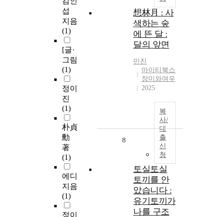
김인
섭
想林月 : 사
지음
색하는 숲
(1)
에 뜬 달 :
달의 앞면
[글·
그림
민진
(1)
마이티북스
장미와여우
정이
2025
진
(1)
복
사/
朴貞
대
勳
출
8
신
著
청
(1)
토실토실
에디
토끼를 안
지음
았습니다 :
(1)
유기토끼가
나를 구조
정이