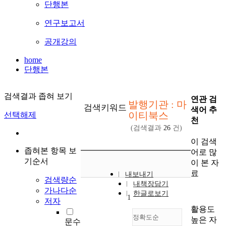
단행본
연구보고서
공개강의
home
단행본
검색결과 좁혀 보기
연관 검
발행기관 : 마
검색키워드
색어 추
이티북스
선택해제
천
(검색결과
26
건)
이 검색
좁혀본 항목 보
어로 많
기순서
이 본 자
료
내보내기
검색량순
내책장담기
가나다순
한글로보기
1
저자
활용도
정확도순
높은 자
문수