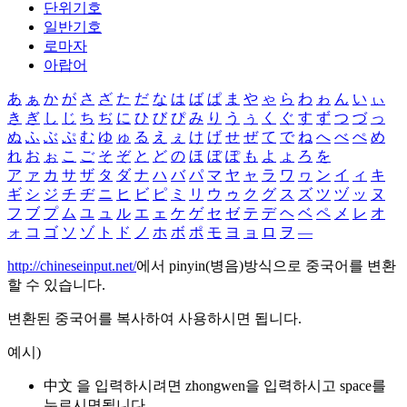
단위기호
일반기호
로마자
아랍어
あ
ぁ
か
が
さ
ざ
た
だ
な
は
ば
ぱ
ま
や
ゃ
ら
わ
ゎ
ん
い
ぃ
き
ぎ
し
じ
ち
ぢ
に
ひ
び
ぴ
み
り
う
ぅ
く
ぐ
す
ず
つ
づ
っ
ぬ
ふ
ぶ
ぷ
む
ゆ
ゅ
る
え
ぇ
け
げ
せ
ぜ
て
で
ね
へ
べ
ぺ
め
れ
お
ぉ
こ
ご
そ
ぞ
と
ど
の
ほ
ぼ
ぽ
も
よ
ょ
ろ
を
ア
ァ
カ
サ
ザ
タ
ダ
ナ
ハ
バ
パ
マ
ヤ
ャ
ラ
ワ
ヮ
ン
イ
ィ
キ
ギ
シ
ジ
チ
ヂ
ニ
ヒ
ビ
ピ
ミ
リ
ウ
ゥ
ク
グ
ス
ズ
ツ
ヅ
ッ
ヌ
フ
ブ
プ
ム
ユ
ュ
ル
エ
ェ
ケ
ゲ
セ
ゼ
テ
デ
ヘ
ベ
ペ
メ
レ
オ
ォ
コ
ゴ
ソ
ゾ
ト
ド
ノ
ホ
ボ
ポ
モ
ヨ
ョ
ロ
ヲ
―
http://chineseinput.net/
에서 pinyin(병음)방식으로 중국어를 변환
할 수 있습니다.
변환된 중국어를 복사하여 사용하시면 됩니다.
예시)
中文 을 입력하시려면
zhongwen
을 입력하시고 space를
누르시면됩니다.