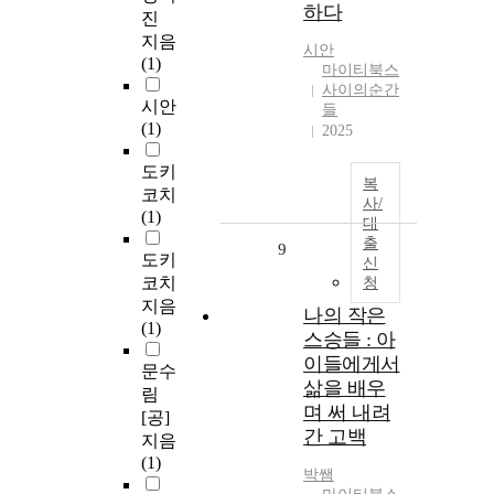
하다
진
지음
시안
(1)
마이티북스
사이의순간
시안
들
(1)
2025
도키
복
코치
사/
(1)
대
출
9
도키
신
코치
청
지음
나의 작은
(1)
스승들 : 아
이들에게서
문수
삶을 배우
림
며 써 내려
[공]
간 고백
지음
(1)
박쌤