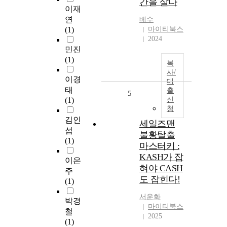
간을 살다
이재
연
베수
(1)
마이티북스
2024
민진
(1)
복
사/
이경
대
태
출
5
(1)
신
청
김인
세일즈맨
섭
불황탈출
(1)
마스터키 :
KASH가 잡
이은
혀야 CASH
주
도 잡힌다!
(1)
서운화
박경
마이티북스
철
2025
(1)