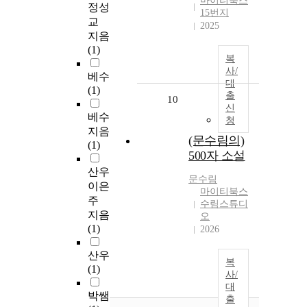
마이티북스
정성
15번지
교
2025
지음
(1)
복
사/
베수
대
(1)
출
10
신
베수
청
지음
(문수림의)
(1)
500자 소설
산우
문수림
이은
마이티북스
주
수림스튜디
지음
오
(1)
2026
산우
복
(1)
사/
대
박쌤
출