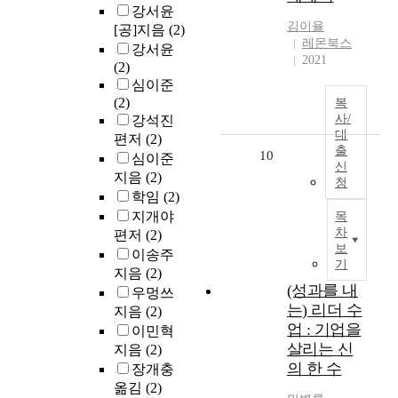
강서윤
김이율
[공]지음
(2)
레몬북스
강서윤
2021
(2)
심이준
(2)
복
사/
강석진
대
편저
(2)
출
10
심이준
신
지음
(2)
청
학임
(2)
지개야
목
차
편저
(2)
보
이송주
기
지음
(2)
(성과를 내
우멍쓰
는) 리더 수
지음
(2)
업 : 기업을
이민혁
살리는 신
지음
(2)
의 한 수
장개충
옮김
(2)