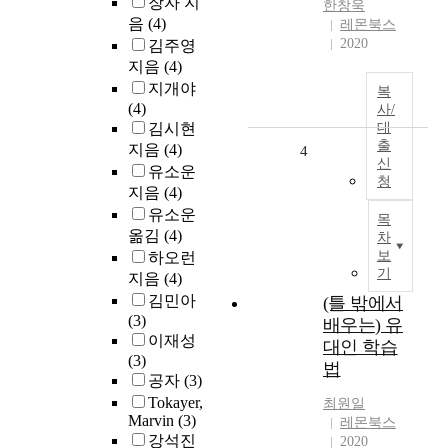
장자 지
한창욱
음
(4)
레몬북스
2020
김주영
지음
(4)
지개야
복
(4)
사/
김시현
대
출
지음
(4)
4
신
유소운
청
지음
(4)
유소운
목
옮김
(4)
차
보
하오런
기
지음
(4)
김민아
(틀 밖에서
(3)
배우는) 유
이재성
대인 학습
(3)
법
공자
(3)
Tokayer,
최원일
Marvin
(3)
레몬북스
강석진
2020