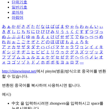
단위기호
일반기호
로마자
아랍어
あ
ぁ
か
が
さ
ざ
た
だ
な
は
ば
ぱ
ま
や
ゃ
ら
わ
ゎ
ん
い
ぃ
き
ぎ
し
じ
ち
ぢ
に
ひ
び
ぴ
み
り
う
ぅ
く
ぐ
す
ず
つ
づ
っ
ぬ
ふ
ぶ
ぷ
む
ゆ
ゅ
る
え
ぇ
け
げ
せ
ぜ
て
で
ね
へ
べ
ぺ
め
れ
お
ぉ
こ
ご
そ
ぞ
と
ど
の
ほ
ぼ
ぽ
も
よ
ょ
ろ
を
ア
ァ
カ
サ
ザ
タ
ダ
ナ
ハ
バ
パ
マ
ヤ
ャ
ラ
ワ
ヮ
ン
イ
ィ
キ
ギ
シ
ジ
チ
ヂ
ニ
ヒ
ビ
ピ
ミ
リ
ウ
ゥ
ク
グ
ス
ズ
ツ
ヅ
ッ
ヌ
フ
ブ
プ
ム
ユ
ュ
ル
エ
ェ
ケ
ゲ
セ
ゼ
テ
デ
ヘ
ベ
ペ
メ
レ
オ
ォ
コ
ゴ
ソ
ゾ
ト
ド
ノ
ホ
ボ
ポ
モ
ヨ
ョ
ロ
ヲ
―
http://chineseinput.net/
에서 pinyin(병음)방식으로 중국어를 변환
할 수 있습니다.
변환된 중국어를 복사하여 사용하시면 됩니다.
예시)
中文 을 입력하시려면
zhongwen
을 입력하시고 space를
누르시면됩니다.