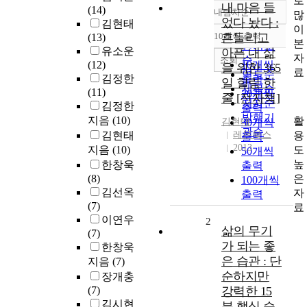
로
내 마음 들
(14)
내림차순
많
정확도
었다 놨다 :
김현태
이
순
10개씩 출력
흔들리고
(13)
내림차순
본
인기도
유소운
아픈 내 삶
자
순
조회
(12)
10개씩
을 위한 365
료
연도순
김정한
출력
일 힐링 한
제목순
(11)
20개씩
줄 [전자책]
저자순
김정한
출력
발행기
지음
(10)
활
김현태
30개씩
관순
용
김현태
레몬북스
출력
2013
도
지음
(10)
50개씩
높
한창욱
출력
은
(8)
100개씩
김선옥
자
출력
(7)
료
이연우
2
삶의 무기
(7)
가 되는 좋
한창욱
은 습관 : 단
지음
(7)
순하지만
장개충
(7)
강력한 15
김시현
분 핵심 습