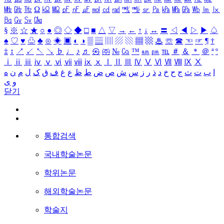
㎒
㎓
㎔
Ω
㏀
㏁
㎊
㎋
㎌
㏖
㏅
㎭
㎮
㎯
㏛
㎩
㎪
㎫
㎬
㏝
㏐
㏓
㏃
㏉
㏜
㏆
§
※
☆
★
○
●
◎
◇
◆
□
■
△
▽
→
←
↑
↓
↔
〓
◁
◀
▷
▶
♤
♠
♡
♥
♧
♣
⊙
◈
▣
◐
◑
▒
▤
▥
▨
▧
▦
▩
♨
☏
☎
☜
☞
¶
†
‡
↕
↗
↙
↖
↘
♭
♩
♪
♬
㉿
㈜
№
㏇
™
㏂
㏘
℡
＃
＆
＊
＠
ª
º
ⅰ
ⅱ
ⅲ
ⅳ
ⅴ
ⅵ
ⅶ
ⅷ
ⅸ
ⅹ
Ⅰ
Ⅱ
Ⅲ
Ⅳ
Ⅴ
Ⅵ
Ⅶ
Ⅷ
Ⅸ
Ⅹ
ا
ب
ت
ث
ج
ح
خ
د
ذ
ر
ز
س
ش
ص
ض
ط
ظ
ع
غ
ف
ق
ک
ل
م
ن
ه
و
ی
닫기
통합검색
국내학술논문
학위논문
해외학술논문
학술지