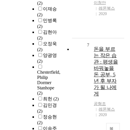
(2)
이청안
레몬북스
이재승
2020
(2)
민병록
(2)
김현아
(2)
오정욱
7
돈을 부르
(2)
는 작은 습
양광영
(2)
관 : 평생을
바꿔놓을
Chesterfield,
돈 공부, 5
Philip
년 후 부자
Dormer
가 될 나에
Stanhope
(2)
게
최헌
(2)
공형조
김민경
레몬북스
(2)
2020
정승현
(2)
이송주
복