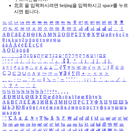
北京 을 입력하시려면
beijing
을 입력하시고 space를 누르
시면 됩니다.
ㅥ
ㅦ
ㅧ
ㅨ
ㅩ
ㅪ
ㅫ
ㅬ
ㅭ
ㅮ
ㅯ
ㅰ
ㅱ
ㅲ
ㅳ
ㅴ
ㅵ
ㅶ
ㅷ
ㅸ
ㅹ
ㅺ
ㅻ
ㅼ
ㅽ
ㅾ
ㅿ
ㆀ
ㆁ
ㆂ
ㆃ
ㆄ
ㆅ
ㆆ
ㆇ
ㆈ
ㆉ
ㆊ
ㆋ
ㆌ
ㆍ
ㆎ
Α
Β
Γ
Δ
Ε
Ζ
Η
Θ
Ι
Κ
Λ
Μ
Ν
Ξ
Ο
Π
Ρ
Σ
Τ
Υ
Φ
Χ
Ψ
Ω
α
β
γ
δ
ε
ζ
η
θ
ι
κ
λ
μ
ν
ξ
ο
π
ρ
σ
τ
υ
φ
χ
ψ
ω
á
à
Á
À
é
è
É
È
ç
Ç
ê
Ä
Ö
Ü
ä
ö
ü
ß
ְ
ֳ
ֲ
ֱ
ָ
ַ
ֵ
ֶ
ִ
ֹ
ּ
ֻ
ׂ
ׁ
ּ
ב
ה
נ
מ
צ
ת
ץ
ש
ד
ג
כ
ע
י
ח
ל
ך
ף
ק
ר
א
ט
ו
ן
ם
פ
‘
’
“
”
〔
〕
〈
〉
「
」
『
』
【
】
＂
（
）
［
］
｛
｝
±
×
÷
≠
≤
≥
∞
∴
♂
♀
∠
⊥
⌒
∂
∇
≡
≒
≪
≫
√
∽
∝
∵
∫
∬
∈
∋
⊆
⊇
⊂
⊃
∪
∩
∧
∨
￢
⇒
⇔
∀
∃
∮
∑
∏
＋
－
＜
＝
＞
、
。
·
‥
…
¨
〃
―
∥
＼
∼
´
～
ˇ
˘
˝
˚
˙
¸
˛
¡
¿
ː
！
＇
，
．
／
：
；
？
＾
＿
｀
｜
½
⅓
⅔
¼
¾
⅛
⅜
⅝
⅞
¹
²
³
⁴
ⁿ
₁
₂
₃
₄
Æ
Ð
Ħ
Ĳ
Ł
Ø
Œ
Þ
Ŧ
Ŋ
æ
đ
ð
ħ
ı
ĳ
ĸ
ŀ
ł
ø
œ
ß
þ
ŧ
ŋ
ŉ
А
Б
В
Г
Д
Е
Ё
Ж
З
И
Й
К
Л
М
Н
О
П
Р
С
Т
У
Ф
Х
Ц
Ч
Ш
Щ
Ъ
Ы
Ь
Э
Ю
Я
а
б
в
г
д
е
ё
ж
з
и
й
к
л
м
н
о
п
р
с
т
у
ф
х
ц
ч
ш
щ
ъ
ы
ь
э
ю
я
′
″
℃
Å
￠
￡
￥
¤
℉
‰
＄
％
Ｆ
￦
㎕
㎖
㎗
ℓ
㎘
㏄
㎣
㎤
㎥
㎦
㎙
㎚
㎛
㎜
㎝
㎞
㎟
㎠
㎡
㎢
㏊
㎍
㎎
㎏
㏏
㎈
㎉
㏈
㎧
㎨
㎰
㎱
㎲
㎳
㎴
㎵
㎶
㎷
㎸
㎹
㎀
㎁
㎂
㎃
㎄
㎺
㎻
㎽
㎾
㎿
㎐
㎑