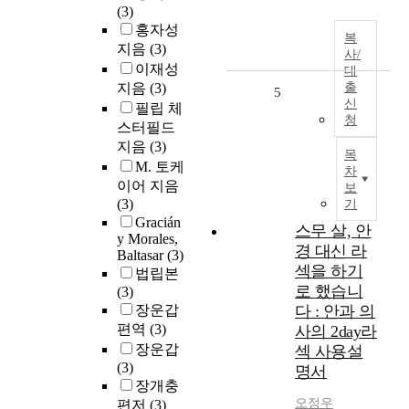
(3)
홍자성
복
지음
(3)
사/
이재성
대
지음
(3)
출
5
신
필립 체
청
스터필드
지음
(3)
목
M. 토케
차
이어 지음
보
(3)
기
Gracián
스무 살, 안
y Morales,
경 대신 라
Baltasar
(3)
섹을 하기
법립본
로 했습니
(3)
장운갑
다 : 안과 의
편역
(3)
사의 2day라
장운갑
섹 사용설
(3)
명서
장개충
오정우
편저
(3)