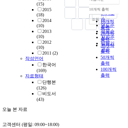
정확도
(15)
순
2015
10개씩 출력
내림차순
인기도
(18)
순
조회
2014
10개씩
연도순
(10)
출력
2013
제목순
20개씩
(10)
저자순
출력
2012
발행기
30개씩
(10)
관순
출력
2011
(2)
50개씩
작성언어
출력
한국어
100개씩
(169)
출력
자료형태
단행본
(126)
비도서
(43)
오늘 본 자료
고객센터 (평일: 09:00~18:00)