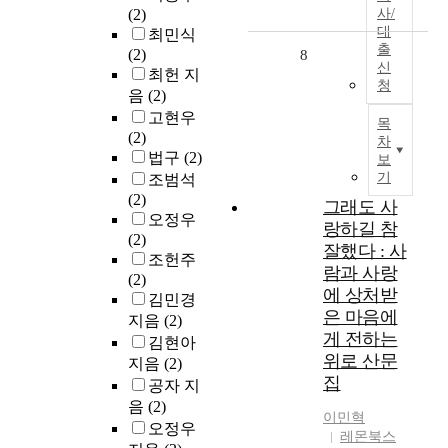
(2)
사/
대
최민식
출
(2)
8
신
최헌 지
청
음
(2)
고현우
목
(2)
차
법구
(2)
보
기
조범석
(2)
그래도 사
오정우
랑하길 참
(2)
잘했다 : 사
조헌주
람과 사랑
(2)
에 상처받
김민경
은 마음에
지음
(2)
게 전하는
김현아
위로 산문
지음
(2)
집
공자 지
음
(2)
이민혁
오정우
레몬북스