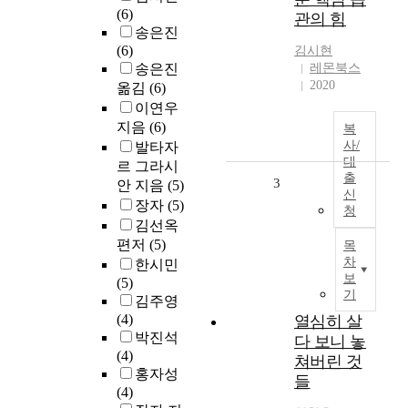
(6)
관의 힘
송은진
(6)
김시현
송은진
레몬북스
2020
옮김
(6)
이연우
지음
(6)
복
사/
발타자
대
르 그라시
출
3
안 지음
(5)
신
장자
(5)
청
김선옥
편저
(5)
목
차
한시민
보
(5)
기
김주영
(4)
열심히 살
박진석
다 보니 놓
(4)
쳐버린 것
홍자성
들
(4)