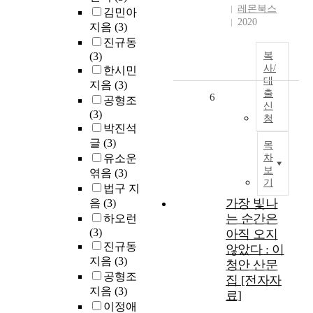
레몬북스
김민아
2020
지음
(3)
진규동
(3)
복
사/
한시민
대
지음
(3)
출
6
공형조
신
(3)
청
박진석
글
(3)
목
유소운
차
보
엮음
(3)
기
법구 지
가장 빛나
음
(3)
는 순간은
하오런
(3)
아직 오지
진규동
않았다 : 이
지음
(3)
청안 산문
공형조
집 [전자자
지음
(3)
료]
이정애