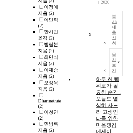
지음
(2)
2020
이정애
지음
(2)
복
이민혁
사/
(2)
대
한시민
출
9
옮김
(2)
신
청
범립본
지음
(2)
목
최민식
차
지음
(2)
보
이재승
기
지음
(2)
하루 한 뼘
오정욱
위로가 필
지음
(2)
요한 순간 :
오늘도 열
Dharmatrata
심히 사느
(2)
라 고생인
이청안
(2)
나를 위한
민병록
마음챙김
지음
(2)
에세이