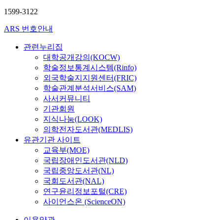
1599-3122
ARS 번호안내
관련누리집
대학공개강의(KOCW)
학술정보통계시스템(Rinfo)
외국학술지지원센터(FRIC)
학술관계분석서비스(SAM)
사서커뮤니티
기관회원
지식나눔(LOOK)
의학전자도서관(MEDLIS)
유관기관 사이트
교육부(MOE)
국립장애인도서관(NLD)
국립중앙도서관(NL)
국회도서관(NAL)
연구윤리정보포털(CRE)
사이언스온 (ScienceON)
이용약관