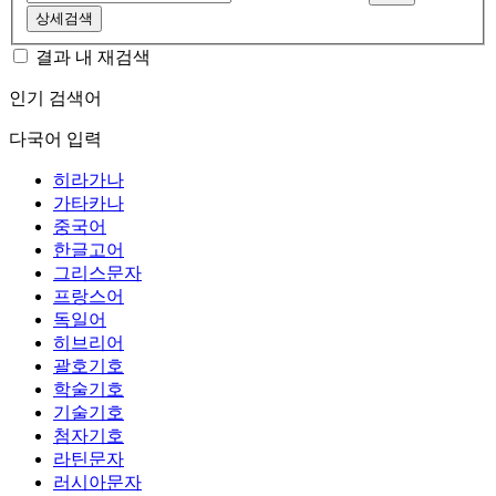
상세검색
결과 내 재검색
인기 검색어
다국어 입력
히라가나
가타카나
중국어
한글고어
그리스문자
프랑스어
독일어
히브리어
괄호기호
학술기호
기술기호
첨자기호
라틴문자
러시아문자