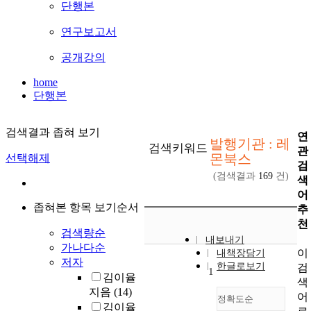
단행본
연구보고서
공개강의
home
단행본
검색결과 좁혀 보기
연
발행기관 : 레
검색키워드
관
몬북스
선택해제
검
(검색결과
169
건)
색
어
좁혀본 항목 보기순서
추
천
검색량순
내보내기
가나다순
이
내책장담기
저자
한글로보기
검
1
김이율
색
지음
(14)
어
정확도순
김이율