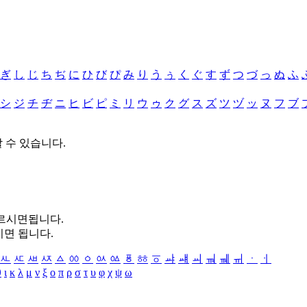
ぎ
し
じ
ち
ぢ
に
ひ
び
ぴ
み
り
う
ぅ
く
ぐ
す
ず
つ
づ
っ
ぬ
ふ
シ
ジ
チ
ヂ
ニ
ヒ
ビ
ピ
ミ
リ
ウ
ゥ
ク
グ
ス
ズ
ツ
ヅ
ッ
ヌ
フ
ブ
할 수 있습니다.
누르시면됩니다.
시면 됩니다.
ㅻ
ㅼ
ㅽ
ㅾ
ㅿ
ㆀ
ㆁ
ㆂ
ㆃ
ㆄ
ㆅ
ㆆ
ㆇ
ㆈ
ㆉ
ㆊ
ㆋ
ㆌ
ㆍ
ㆎ
θ
ι
κ
λ
μ
ν
ξ
ο
π
ρ
σ
τ
υ
φ
χ
ψ
ω