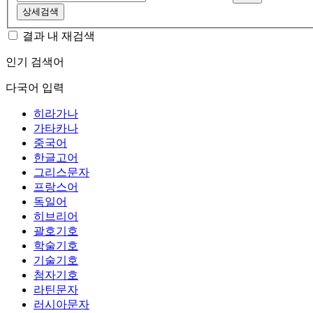
상세검색
결과 내 재검색
인기 검색어
다국어 입력
히라가나
가타카나
중국어
한글고어
그리스문자
프랑스어
독일어
히브리어
괄호기호
학술기호
기술기호
첨자기호
라틴문자
러시아문자