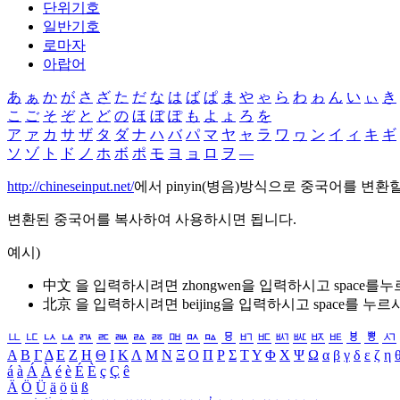
단위기호
일반기호
로마자
아랍어
あ
ぁ
か
が
さ
ざ
た
だ
な
は
ば
ぱ
ま
や
ゃ
ら
わ
ゎ
ん
い
ぃ
き
こ
ご
そ
ぞ
と
ど
の
ほ
ぼ
ぽ
も
よ
ょ
ろ
を
ア
ァ
カ
サ
ザ
タ
ダ
ナ
ハ
バ
パ
マ
ヤ
ャ
ラ
ワ
ヮ
ン
イ
ィ
キ
ギ
ソ
ゾ
ト
ド
ノ
ホ
ボ
ポ
モ
ヨ
ョ
ロ
ヲ
―
http://chineseinput.net/
에서 pinyin(병음)방식으로 중국어를 변환
변환된 중국어를 복사하여 사용하시면 됩니다.
예시)
中文 을 입력하시려면
zhongwen
을 입력하시고 space를
北京 을 입력하시려면
beijing
을 입력하시고 space를 누르
ㅥ
ㅦ
ㅧ
ㅨ
ㅩ
ㅪ
ㅫ
ㅬ
ㅭ
ㅮ
ㅯ
ㅰ
ㅱ
ㅲ
ㅳ
ㅴ
ㅵ
ㅶ
ㅷ
ㅸ
ㅹ
ㅺ
Α
Β
Γ
Δ
Ε
Ζ
Η
Θ
Ι
Κ
Λ
Μ
Ν
Ξ
Ο
Π
Ρ
Σ
Τ
Υ
Φ
Χ
Ψ
Ω
α
β
γ
δ
ε
ζ
η
á
à
Á
À
é
è
É
È
ç
Ç
ê
Ä
Ö
Ü
ä
ö
ü
ß