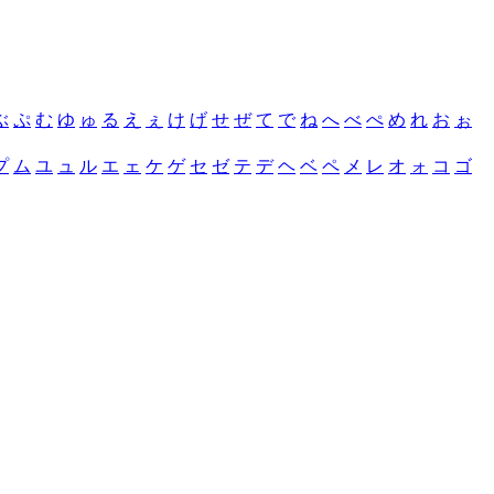
ぶ
ぷ
む
ゆ
ゅ
る
え
ぇ
け
げ
せ
ぜ
て
で
ね
へ
べ
ぺ
め
れ
お
ぉ
プ
ム
ユ
ュ
ル
エ
ェ
ケ
ゲ
セ
ゼ
テ
デ
ヘ
ベ
ペ
メ
レ
オ
ォ
コ
ゴ