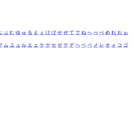
ぶ
ぷ
む
ゆ
ゅ
る
え
ぇ
け
げ
せ
ぜ
て
で
ね
へ
べ
ぺ
め
れ
お
ぉ
プ
ム
ユ
ュ
ル
エ
ェ
ケ
ゲ
セ
ゼ
テ
デ
ヘ
ベ
ペ
メ
レ
オ
ォ
コ
ゴ