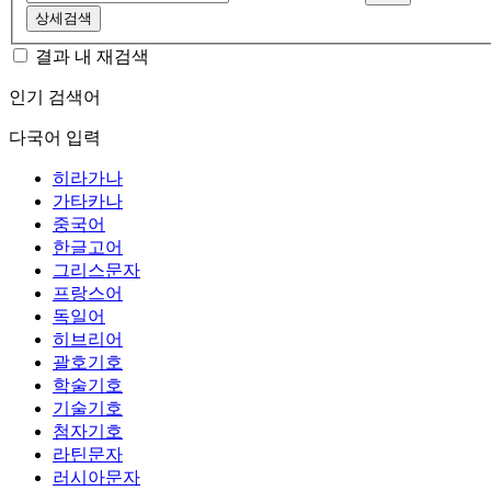
상세검색
결과 내 재검색
인기 검색어
다국어 입력
히라가나
가타카나
중국어
한글고어
그리스문자
프랑스어
독일어
히브리어
괄호기호
학술기호
기술기호
첨자기호
라틴문자
러시아문자