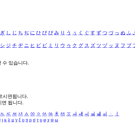
ぎ
し
じ
ち
ぢ
に
ひ
び
ぴ
み
り
う
ぅ
く
ぐ
す
ず
つ
づ
っ
ぬ
ふ
シ
ジ
チ
ヂ
ニ
ヒ
ビ
ピ
ミ
リ
ウ
ゥ
ク
グ
ス
ズ
ツ
ヅ
ッ
ヌ
フ
ブ
할 수 있습니다.
누르시면됩니다.
시면 됩니다.
ㅻ
ㅼ
ㅽ
ㅾ
ㅿ
ㆀ
ㆁ
ㆂ
ㆃ
ㆄ
ㆅ
ㆆ
ㆇ
ㆈ
ㆉ
ㆊ
ㆋ
ㆌ
ㆍ
ㆎ
θ
ι
κ
λ
μ
ν
ξ
ο
π
ρ
σ
τ
υ
φ
χ
ψ
ω