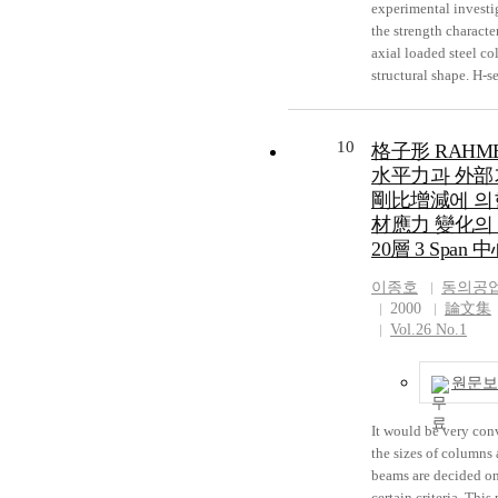
experimental investi
aggregates for high-
the strength character
material such as stru
axial loaded steel c
aggregate. Several c
structural shape. H-s
selected for testing 
has apparent that fle
this is suitable or no
rigidity of many diff
outcome of these
between major axis 
experiments, it was 
10
格子形 RAHM
axis. Rectangular or 
physical and chemic
水平力과 外部
hollow section (RHS
properties of recycle
剛比增減에 의
have been increasing
aggregates. Therefore
材應力 變化의 
as the column of mul
purpose of this study 
20層 3 Span
building in many cou
analyze the applicabi
owing to geometrica
recycled concrete in 
이종호
동의공
symmetry of the sect
influence of a substit
2000
論文集
the flexibility of spa
of recycled fine and 
Vol.26 No.1
utilization, In this st
aggregates.
various section betw
원문보
RHS(CHS) and H-sect
studied for applicati
columns. The experi
It would be very con
test result are compa
the sizes of columns
numerical simulation 
beams are decided on
certain criteria. This 