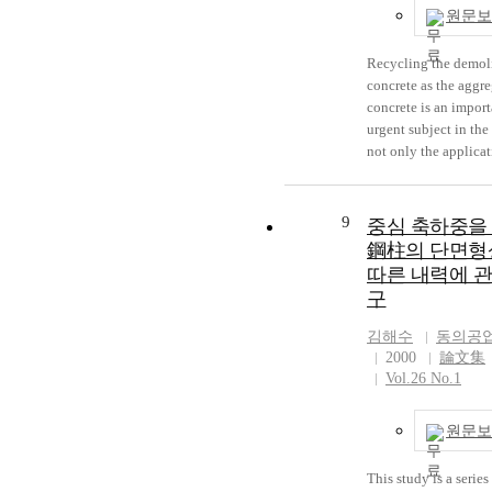
region 0 to memory, 
원문보
applies different out
method at each regi
Recycling the demol
construct a motor co
concrete as the aggre
experiment set using
concrete is an impor
TMS320F240 DSP C
urgent subject in the 
XY-table controlled 
not only the applicat
motor driver and con
waste materials but a
the performance of t
security of aggregate
proposed linear and c
resources. This can c
interpolation algorit
9
중심 축하중을
to the solution of tw
鋼柱의 단면형
problems. The first is
따른 내력에 관
shortage of aggregat
구
river, and the second 
waste disposal probl
김해수
동의공
Recently, recycled a
2000
論文集
has been used in low
Vol.26 No.1
materials such as su
layer of the road con
원문보
It is the purpose of t
that the practical use
This study is a series
recycled fine and coa