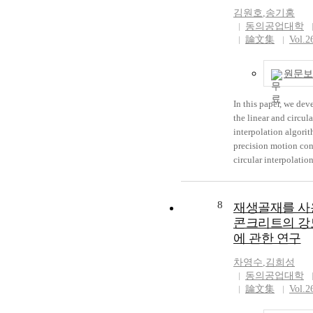
The equipment is de
technical manufactu
김원호
,
송기홍
using PLL circuits a
activity it is so reas
동의공업대학
frequency oscillator 
that formative arts s
論文集
Vol.2
operating range is l
practived by devidi
990KHz, and was test
study activity are an
원문보
the result, design of
technical manufactur
frequency oscillator 
when really work. An
In this paper, we de
that controlled by m
needs both efficient 
the linear and circula
digital.
support and proper s
interpolation algorit
conditions. Especial
precision motion con
portrait sculpture ha
circular interpolatio
enough research and 
algorithms used unti
Because of this there
control a short axis f
many time and form 
axis as the linear
8
재생골재를 사
grope about the direc
interpolation, and di
express.
콘크리트의 강
long and short axis f
에 관한 연구
divided each region.
proposed circular
차영수
,
김희성
interpolation algori
동의공업대학
divides a circle into 
論文集
Vol.2
and stores output dat