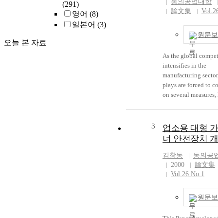
동의공업대학
(291)
論文集
Vol.2
영어
(8)
일본어
(3)
원문보
오늘 본 자료
As the global compet
intensifies in the
manufacturing sector
plays are forced to c
on several measures, 
costs, quality, on tim
delivery, time to mark
The manufacturing fa
3
업소용 대형 
hence become very i
너 안전장치 
assets, and maintenan
support function be
김창동
동의공
critical. An efficient
2000
論文集
effect maintenance 
Vol.26 No.1
crucial for keeping
production costs low
원문보
ensuring that the pr
deliveries are on tim