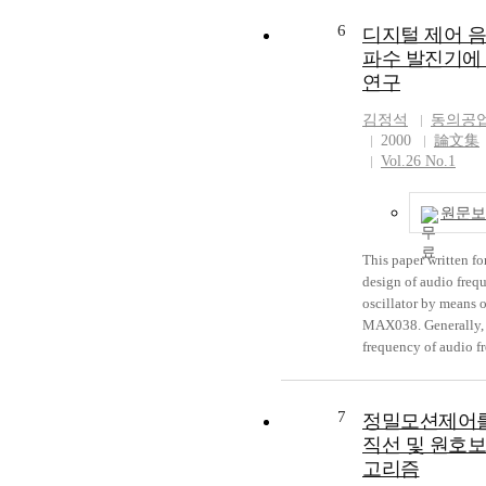
mountain park. And t
phase, followed by it
attempt is also
6
extraction into the o
디지털 제어 음
accomplishment of th
phase and its reactio
파수 발진기에
responsibility. When 
TTA in the organic p
연구
to make the sculpture,
the impotance of cor
김정석
동의공
process of work and t
2000
論文集
practice. But I took 
Vol.26 No.1
from sculpture const
promote committe. So
원문보
prove and to practice
importance of correc
This paper written fo
of work which in stu
design of audio freq
process and study co
oscillator by means o
attain my purpose. 
MAX038. Generally,
outdoor sculpture is 
frequency of audio f
as size. It means that 
oscillator is controll
constitute form stud
capacitor of variable
scale modeling. For t
condenser that manu
7
result of study is de
정밀모션제어를
adjusted, so that it is
upon the fidelity of 
직선 및 원호보
difficult in design fo
study. Because of the
고리즘
automatic measuring
formative arts is not 