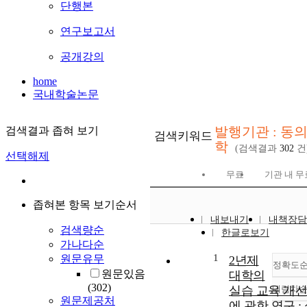
단행본
연구보고서
공개강의
home
국내학술논문
발행기관 : 동
검색결과 좁혀 보기
검색키워드
학
(검색결과
302
건
선택해제
무료
기관 내 무
좁혀본 항목 보기순서
내보내기
내책장담
검색량순
한글로보기
가나다순
1
원문유무
2년제
정확도
원문있음
대학의
(302)
실습 교육 개선
내림차
원문제공처
에 관한 연구 :