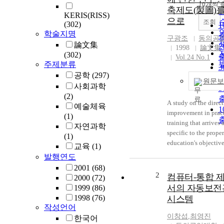
10개씩 
축제도(製圖)를
KERIS(RISS)
으로
조회
(302)
학술지명
구광조
동의공
論文集
1998
論文集
(302)
Vol.24 No.1
주제분류
공학
(297)
원문보
사회과학
(2)
A study on the direct
예술체육
1
improvement in pract
(1)
training that arrives a
자연과학
specific to the proper
(1)
education's objective
교육
(1)
university. The hope 
발행연도
contribute to a desir
2001
(68)
education, and deepe
2
컴퓨터-통합 
2000
(72)
Inner-Architecture D
서의 자동보전
1999
(86)
Architecture Drafting
1998
(76)
시스템
작성언어
이창섭
,
최영진
한국어