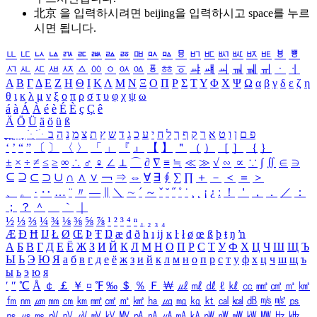
北京 을 입력하시려면
beijing
을 입력하시고 space를 누르
시면 됩니다.
ㅥ
ㅦ
ㅧ
ㅨ
ㅩ
ㅪ
ㅫ
ㅬ
ㅭ
ㅮ
ㅯ
ㅰ
ㅱ
ㅲ
ㅳ
ㅴ
ㅵ
ㅶ
ㅷ
ㅸ
ㅹ
ㅺ
ㅻ
ㅼ
ㅽ
ㅾ
ㅿ
ㆀ
ㆁ
ㆂ
ㆃ
ㆄ
ㆅ
ㆆ
ㆇ
ㆈ
ㆉ
ㆊ
ㆋ
ㆌ
ㆍ
ㆎ
Α
Β
Γ
Δ
Ε
Ζ
Η
Θ
Ι
Κ
Λ
Μ
Ν
Ξ
Ο
Π
Ρ
Σ
Τ
Υ
Φ
Χ
Ψ
Ω
α
β
γ
δ
ε
ζ
η
θ
ι
κ
λ
μ
ν
ξ
ο
π
ρ
σ
τ
υ
φ
χ
ψ
ω
á
à
Á
À
é
è
É
È
ç
Ç
ê
Ä
Ö
Ü
ä
ö
ü
ß
ְ
ֳ
ֲ
ֱ
ָ
ַ
ֵ
ֶ
ִ
ֹ
ּ
ֻ
ׂ
ׁ
ּ
ב
ה
נ
מ
צ
ת
ץ
ש
ד
ג
כ
ע
י
ח
ל
ך
ף
ק
ר
א
ט
ו
ן
ם
פ
‘
’
“
”
〔
〕
〈
〉
「
」
『
』
【
】
＂
（
）
［
］
｛
｝
±
×
÷
≠
≤
≥
∞
∴
♂
♀
∠
⊥
⌒
∂
∇
≡
≒
≪
≫
√
∽
∝
∵
∫
∬
∈
∋
⊆
⊇
⊂
⊃
∪
∩
∧
∨
￢
⇒
⇔
∀
∃
∮
∑
∏
＋
－
＜
＝
＞
、
。
·
‥
…
¨
〃
―
∥
＼
∼
´
～
ˇ
˘
˝
˚
˙
¸
˛
¡
¿
ː
！
＇
，
．
／
：
；
？
＾
＿
｀
｜
½
⅓
⅔
¼
¾
⅛
⅜
⅝
⅞
¹
²
³
⁴
ⁿ
₁
₂
₃
₄
Æ
Ð
Ħ
Ĳ
Ł
Ø
Œ
Þ
Ŧ
Ŋ
æ
đ
ð
ħ
ı
ĳ
ĸ
ŀ
ł
ø
œ
ß
þ
ŧ
ŋ
ŉ
А
Б
В
Г
Д
Е
Ё
Ж
З
И
Й
К
Л
М
Н
О
П
Р
С
Т
У
Ф
Х
Ц
Ч
Ш
Щ
Ъ
Ы
Ь
Э
Ю
Я
а
б
в
г
д
е
ё
ж
з
и
й
к
л
м
н
о
п
р
с
т
у
ф
х
ц
ч
ш
щ
ъ
ы
ь
э
ю
я
′
″
℃
Å
￠
￡
￥
¤
℉
‰
＄
％
Ｆ
￦
㎕
㎖
㎗
ℓ
㎘
㏄
㎣
㎤
㎥
㎦
㎙
㎚
㎛
㎜
㎝
㎞
㎟
㎠
㎡
㎢
㏊
㎍
㎎
㎏
㏏
㎈
㎉
㏈
㎧
㎨
㎰
㎱
㎲
㎳
㎴
㎵
㎶
㎷
㎸
㎹
㎀
㎁
㎂
㎃
㎄
㎺
㎻
㎽
㎾
㎿
㎐
㎑