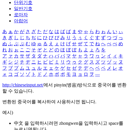
단위기호
일반기호
로마자
아랍어
あ
ぁ
か
が
さ
ざ
た
だ
な
は
ば
ぱ
ま
や
ゃ
ら
わ
ゎ
ん
い
ぃ
き
ぎ
し
じ
ち
ぢ
に
ひ
び
ぴ
み
り
う
ぅ
く
ぐ
す
ず
つ
づ
っ
ぬ
ふ
ぶ
ぷ
む
ゆ
ゅ
る
え
ぇ
け
げ
せ
ぜ
て
で
ね
へ
べ
ぺ
め
れ
お
ぉ
こ
ご
そ
ぞ
と
ど
の
ほ
ぼ
ぽ
も
よ
ょ
ろ
を
ア
ァ
カ
サ
ザ
タ
ダ
ナ
ハ
バ
パ
マ
ヤ
ャ
ラ
ワ
ヮ
ン
イ
ィ
キ
ギ
シ
ジ
チ
ヂ
ニ
ヒ
ビ
ピ
ミ
リ
ウ
ゥ
ク
グ
ス
ズ
ツ
ヅ
ッ
ヌ
フ
ブ
プ
ム
ユ
ュ
ル
エ
ェ
ケ
ゲ
セ
ゼ
テ
デ
ヘ
ベ
ペ
メ
レ
オ
ォ
コ
ゴ
ソ
ゾ
ト
ド
ノ
ホ
ボ
ポ
モ
ヨ
ョ
ロ
ヲ
―
http://chineseinput.net/
에서 pinyin(병음)방식으로 중국어를 변환
할 수 있습니다.
변환된 중국어를 복사하여 사용하시면 됩니다.
예시)
中文 을 입력하시려면
zhongwen
을 입력하시고 space를
누르시면됩니다.