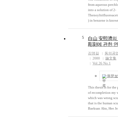
type was improved b
from aqueous perchl
changed gas flow pat
into a solution of 2-
Therefore the body of
Thenoyltrifluoroace
device had to be co
) in benzene is know
structural reform. Th
very slow. The syste
flow could be predic
not reach equilibriu
theoretical equations
a practical contact ti
5
白山 安熙濟의
safety device's body 
two phase. The additi
彫刻에 관한 
gas burner was desig
n-octylamine(TOA) a
including the plug p
mixture tri-n-octyla
김영길
동의공
played a role in the 
chloride ion was fou
2000
論文集
open or shut. The
increase the rate con
Vol.26 No.1
development of prod
from the results of a 
tried out with though
investigation, the re
원문보
manufacturing facili
this effect is conside
efficiency.
the replacement of a
This thesis is for the
step, the direct forma
of recompletion my 
the Cu(TTA)_(2) in t
which was wrong scu
aqueous phase, by a s
that is the human scu
fast reactions to the
Baeksan Ahn, Hee Je
of a Copper-tri-n-Oc
is setted up in Yong
oxide species in the