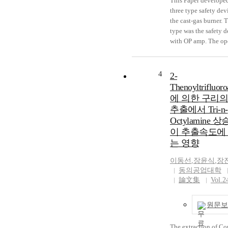
This Paper develope
maintenance manag
three type safety dev
system needs a overa
the cast-gas burner. T
decision support syst
type was the safety d
needs to work efficie
with OP amp. The op
Typically, when a pr
circuit of switchgear 
system goes down, o
valve was designed 
small fraction of the
manufactured with O
4
downtime is spent re
2-
The fire safety devic
the machine that cau
Thenoyltrifluoro
examined through th
failure, the greatest p
에 의한 구리의
experiments. In case 
downtime is spent lo
추출에서 Tri-n-
fire safety device a
the source of the pro
Octylamine 
consuming rate of gas
Therefore, the devel
이 추출속도에
high and a supply of 
in-process monitorin
는 영향
power takes a jump i
machine degradation
comparison with the 
fault is one of the mo
이동선
,
장윤식
,
장
development product
important research ta
동의공업대학
safety devices for a
increasing machine 
論文集
Vol.2
or small gas burner. 
and improving produ
second type changed
quality. This paper 
design that the effic
원문보
various methods in 
the piezo electric ig
monitoring, fault det
unit was improved. T
The extraction of Co
and fault diagnostics