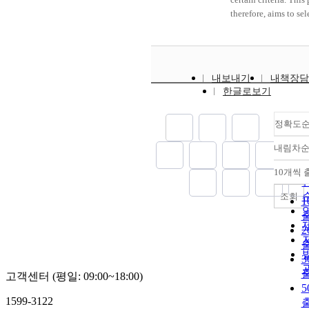
therefore, aims to sel
general structure, e
and analyze the load
stress of each colum
beam. Furthermore, it
내보내기
내책장담
also aim to establish
한글로보기
characteristics and 
of them in designing
structure.
정확도
내림차
10개씩 
조회
고객센터 (평일: 09:00~18:00)
1599-3122