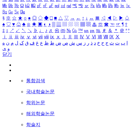
㎒
㎓
㎔
Ω
㏀
㏁
㎊
㎋
㎌
㏖
㏅
㎭
㎮
㎯
㏛
㎩
㎪
㎫
㎬
㏝
㏐
㏓
㏃
㏉
㏜
㏆
§
※
☆
★
○
●
◎
◇
◆
□
■
△
▽
→
←
↑
↓
↔
〓
◁
◀
▷
▶
♤
♠
♡
♥
♧
♣
⊙
◈
▣
◐
◑
▒
▤
▥
▨
▧
▦
▩
♨
☏
☎
☜
☞
¶
†
‡
↕
↗
↙
↖
↘
♭
♩
♪
♬
㉿
㈜
№
㏇
™
㏂
㏘
℡
＃
＆
＊
＠
ª
º
ⅰ
ⅱ
ⅲ
ⅳ
ⅴ
ⅵ
ⅶ
ⅷ
ⅸ
ⅹ
Ⅰ
Ⅱ
Ⅲ
Ⅳ
Ⅴ
Ⅵ
Ⅶ
Ⅷ
Ⅸ
Ⅹ
ا
ب
ت
ث
ج
ح
خ
د
ذ
ر
ز
س
ش
ص
ض
ط
ظ
ع
غ
ف
ق
ک
ل
م
ن
ه
و
ی
닫기
통합검색
국내학술논문
학위논문
해외학술논문
학술지