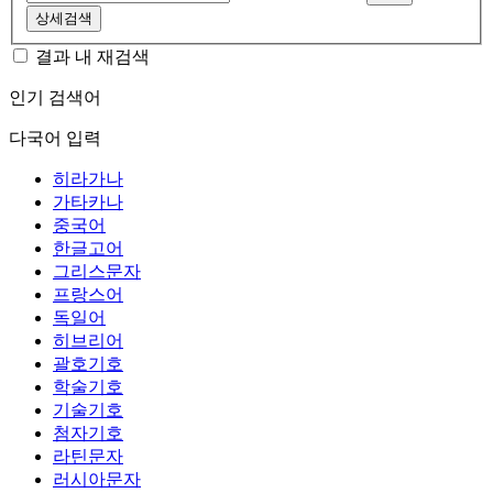
상세검색
결과 내 재검색
인기 검색어
다국어 입력
히라가나
가타카나
중국어
한글고어
그리스문자
프랑스어
독일어
히브리어
괄호기호
학술기호
기술기호
첨자기호
라틴문자
러시아문자