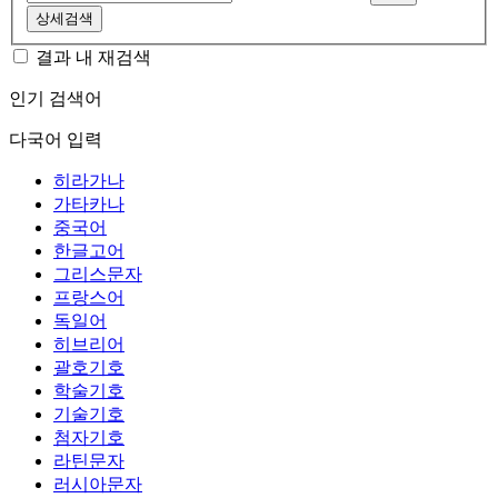
상세검색
결과 내 재검색
인기 검색어
다국어 입력
히라가나
가타카나
중국어
한글고어
그리스문자
프랑스어
독일어
히브리어
괄호기호
학술기호
기술기호
첨자기호
라틴문자
러시아문자