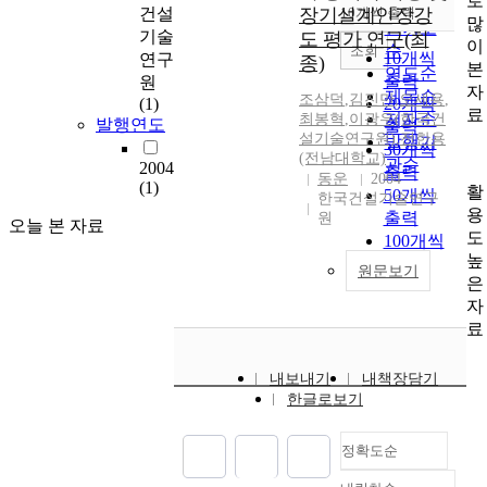
로
순
건설
장기설계인장강
10개씩 출력
내림차순
많
인기도
기술
도 평가 연구(최
이
순
조회
10개씩
연구
종)
본
연도순
출력
원
자
제목순
조삼덕
,
김진만
,
오세용
,
(1)
20개씩
료
저자순
최봉혁
,
이광우(한국건
발행연도
출력
설기술연구원)
,
전한용
발행기
30개씩
(전남대학교)
관순
2004
출력
동운
2004
(1)
활
50개씩
한국건설기술연구
용
출력
원
오늘 본 자료
도
100개씩
높
출력
원문보기
은
자
료
내보내기
내책장담기
한글로보기
정확도순