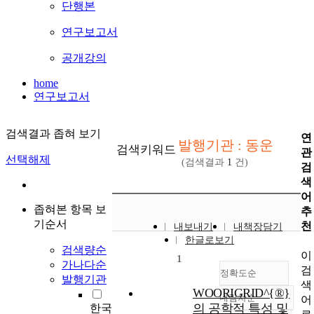
단행본
연구보고서
공개강의
home
연구보고서
검색결과 좁혀 보기
연
발행기관 : 동운
검색키워드
관
선택해제
(검색결과
1
건)
검
색
어
좁혀본 항목 보
추
기순서
천
내보내기
내책장담기
한글로보기
검색량순
이
1
가나다순
검
정확도순
발행기관
색
WOORIGRID^{®}
내림차순
어
정확도
의 공학적 특성 및
한국