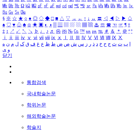
㎒
㎓
㎔
Ω
㏀
㏁
㎊
㎋
㎌
㏖
㏅
㎭
㎮
㎯
㏛
㎩
㎪
㎫
㎬
㏝
㏐
㏓
㏃
㏉
㏜
㏆
§
※
☆
★
○
●
◎
◇
◆
□
■
△
▽
→
←
↑
↓
↔
〓
◁
◀
▷
▶
♤
♠
♡
♥
♧
♣
⊙
◈
▣
◐
◑
▒
▤
▥
▨
▧
▦
▩
♨
☏
☎
☜
☞
¶
†
‡
↕
↗
↙
↖
↘
♭
♩
♪
♬
㉿
㈜
№
㏇
™
㏂
㏘
℡
＃
＆
＊
＠
ª
º
ⅰ
ⅱ
ⅲ
ⅳ
ⅴ
ⅵ
ⅶ
ⅷ
ⅸ
ⅹ
Ⅰ
Ⅱ
Ⅲ
Ⅳ
Ⅴ
Ⅵ
Ⅶ
Ⅷ
Ⅸ
Ⅹ
ا
ب
ت
ث
ج
ح
خ
د
ذ
ر
ز
س
ش
ص
ض
ط
ظ
ع
غ
ف
ق
ک
ل
م
ن
ه
و
ی
닫기
통합검색
국내학술논문
학위논문
해외학술논문
학술지