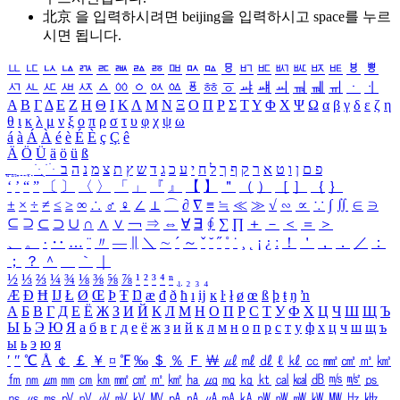
北京 을 입력하시려면
beijing
을 입력하시고 space를 누르
시면 됩니다.
ㅥ
ㅦ
ㅧ
ㅨ
ㅩ
ㅪ
ㅫ
ㅬ
ㅭ
ㅮ
ㅯ
ㅰ
ㅱ
ㅲ
ㅳ
ㅴ
ㅵ
ㅶ
ㅷ
ㅸ
ㅹ
ㅺ
ㅻ
ㅼ
ㅽ
ㅾ
ㅿ
ㆀ
ㆁ
ㆂ
ㆃ
ㆄ
ㆅ
ㆆ
ㆇ
ㆈ
ㆉ
ㆊ
ㆋ
ㆌ
ㆍ
ㆎ
Α
Β
Γ
Δ
Ε
Ζ
Η
Θ
Ι
Κ
Λ
Μ
Ν
Ξ
Ο
Π
Ρ
Σ
Τ
Υ
Φ
Χ
Ψ
Ω
α
β
γ
δ
ε
ζ
η
θ
ι
κ
λ
μ
ν
ξ
ο
π
ρ
σ
τ
υ
φ
χ
ψ
ω
á
à
Á
À
é
è
É
È
ç
Ç
ê
Ä
Ö
Ü
ä
ö
ü
ß
ְ
ֳ
ֲ
ֱ
ָ
ַ
ֵ
ֶ
ִ
ֹ
ּ
ֻ
ׂ
ׁ
ּ
ב
ה
נ
מ
צ
ת
ץ
ש
ד
ג
כ
ע
י
ח
ל
ך
ף
ק
ר
א
ט
ו
ן
ם
פ
‘
’
“
”
〔
〕
〈
〉
「
」
『
』
【
】
＂
（
）
［
］
｛
｝
±
×
÷
≠
≤
≥
∞
∴
♂
♀
∠
⊥
⌒
∂
∇
≡
≒
≪
≫
√
∽
∝
∵
∫
∬
∈
∋
⊆
⊇
⊂
⊃
∪
∩
∧
∨
￢
⇒
⇔
∀
∃
∮
∑
∏
＋
－
＜
＝
＞
、
。
·
‥
…
¨
〃
―
∥
＼
∼
´
～
ˇ
˘
˝
˚
˙
¸
˛
¡
¿
ː
！
＇
，
．
／
：
；
？
＾
＿
｀
｜
½
⅓
⅔
¼
¾
⅛
⅜
⅝
⅞
¹
²
³
⁴
ⁿ
₁
₂
₃
₄
Æ
Ð
Ħ
Ĳ
Ł
Ø
Œ
Þ
Ŧ
Ŋ
æ
đ
ð
ħ
ı
ĳ
ĸ
ŀ
ł
ø
œ
ß
þ
ŧ
ŋ
ŉ
А
Б
В
Г
Д
Е
Ё
Ж
З
И
Й
К
Л
М
Н
О
П
Р
С
Т
У
Ф
Х
Ц
Ч
Ш
Щ
Ъ
Ы
Ь
Э
Ю
Я
а
б
в
г
д
е
ё
ж
з
и
й
к
л
м
н
о
п
р
с
т
у
ф
х
ц
ч
ш
щ
ъ
ы
ь
э
ю
я
′
″
℃
Å
￠
￡
￥
¤
℉
‰
＄
％
Ｆ
￦
㎕
㎖
㎗
ℓ
㎘
㏄
㎣
㎤
㎥
㎦
㎙
㎚
㎛
㎜
㎝
㎞
㎟
㎠
㎡
㎢
㏊
㎍
㎎
㎏
㏏
㎈
㎉
㏈
㎧
㎨
㎰
㎱
㎲
㎳
㎴
㎵
㎶
㎷
㎸
㎹
㎀
㎁
㎂
㎃
㎄
㎺
㎻
㎽
㎾
㎿
㎐
㎑