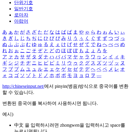
단위기호
일반기호
로마자
아랍어
あ
ぁ
か
が
さ
ざ
た
だ
な
は
ば
ぱ
ま
や
ゃ
ら
わ
ゎ
ん
い
ぃ
き
ぎ
し
じ
ち
ぢ
に
ひ
び
ぴ
み
り
う
ぅ
く
ぐ
す
ず
つ
づ
っ
ぬ
ふ
ぶ
ぷ
む
ゆ
ゅ
る
え
ぇ
け
げ
せ
ぜ
て
で
ね
へ
べ
ぺ
め
れ
お
ぉ
こ
ご
そ
ぞ
と
ど
の
ほ
ぼ
ぽ
も
よ
ょ
ろ
を
ア
ァ
カ
サ
ザ
タ
ダ
ナ
ハ
バ
パ
マ
ヤ
ャ
ラ
ワ
ヮ
ン
イ
ィ
キ
ギ
シ
ジ
チ
ヂ
ニ
ヒ
ビ
ピ
ミ
リ
ウ
ゥ
ク
グ
ス
ズ
ツ
ヅ
ッ
ヌ
フ
ブ
プ
ム
ユ
ュ
ル
エ
ェ
ケ
ゲ
セ
ゼ
テ
デ
ヘ
ベ
ペ
メ
レ
オ
ォ
コ
ゴ
ソ
ゾ
ト
ド
ノ
ホ
ボ
ポ
モ
ヨ
ョ
ロ
ヲ
―
http://chineseinput.net/
에서 pinyin(병음)방식으로 중국어를 변환
할 수 있습니다.
변환된 중국어를 복사하여 사용하시면 됩니다.
예시)
中文 을 입력하시려면
zhongwen
을 입력하시고 space를
누르시면됩니다.