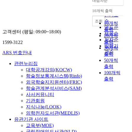
내림차순
정확도
순
10개씩 출력
내림차순
인기도
순
조회
10개씩
연도순
출력
고객센터 (평일: 09:00~18:00)
제목순
20개씩
저자순
출력
1599-3122
발행기
30개씩
관순
ARS 번호안내
출력
50개씩
관련누리집
출력
대학공개강의(KOCW)
100개씩
학술정보통계시스템(Rinfo)
출력
외국학술지지원센터(FRIC)
학술관계분석서비스(SAM)
사서커뮤니티
기관회원
지식나눔(LOOK)
의학전자도서관(MEDLIS)
유관기관 사이트
교육부(MOE)
국립장애인도서관(NLD)