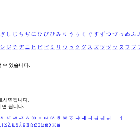
ぎ
し
じ
ち
ぢ
に
ひ
び
ぴ
み
り
う
ぅ
く
ぐ
す
ず
つ
づ
っ
ぬ
ふ
シ
ジ
チ
ヂ
ニ
ヒ
ビ
ピ
ミ
リ
ウ
ゥ
ク
グ
ス
ズ
ツ
ヅ
ッ
ヌ
フ
ブ
할 수 있습니다.
누르시면됩니다.
시면 됩니다.
ㅻ
ㅼ
ㅽ
ㅾ
ㅿ
ㆀ
ㆁ
ㆂ
ㆃ
ㆄ
ㆅ
ㆆ
ㆇ
ㆈ
ㆉ
ㆊ
ㆋ
ㆌ
ㆍ
ㆎ
θ
ι
κ
λ
μ
ν
ξ
ο
π
ρ
σ
τ
υ
φ
χ
ψ
ω