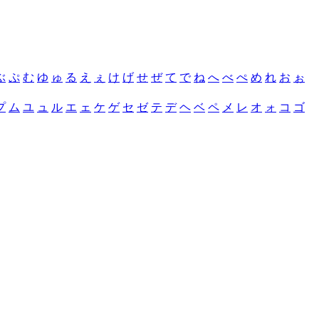
ぶ
ぷ
む
ゆ
ゅ
る
え
ぇ
け
げ
せ
ぜ
て
で
ね
へ
べ
ぺ
め
れ
お
ぉ
プ
ム
ユ
ュ
ル
エ
ェ
ケ
ゲ
セ
ゼ
テ
デ
ヘ
ベ
ペ
メ
レ
オ
ォ
コ
ゴ