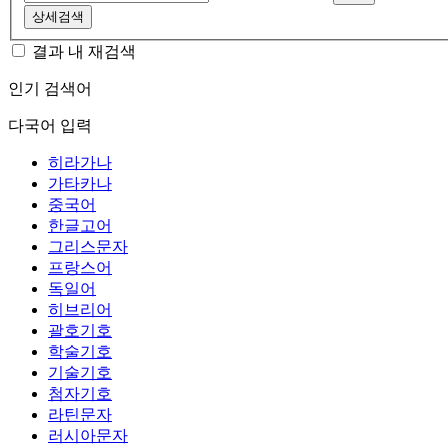
상세검색
결과 내 재검색
인기 검색어
다국어 입력
히라가나
가타카나
중국어
한글고어
그리스문자
프랑스어
독일어
히브리어
괄호기호
학술기호
기술기호
첨자기호
라틴문자
러시아문자