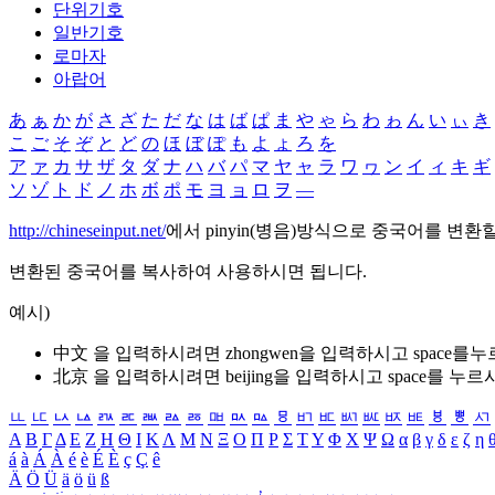
단위기호
일반기호
로마자
아랍어
あ
ぁ
か
が
さ
ざ
た
だ
な
は
ば
ぱ
ま
や
ゃ
ら
わ
ゎ
ん
い
ぃ
き
こ
ご
そ
ぞ
と
ど
の
ほ
ぼ
ぽ
も
よ
ょ
ろ
を
ア
ァ
カ
サ
ザ
タ
ダ
ナ
ハ
バ
パ
マ
ヤ
ャ
ラ
ワ
ヮ
ン
イ
ィ
キ
ギ
ソ
ゾ
ト
ド
ノ
ホ
ボ
ポ
モ
ヨ
ョ
ロ
ヲ
―
http://chineseinput.net/
에서 pinyin(병음)방식으로 중국어를 변환
변환된 중국어를 복사하여 사용하시면 됩니다.
예시)
中文 을 입력하시려면
zhongwen
을 입력하시고 space를
北京 을 입력하시려면
beijing
을 입력하시고 space를 누르
ㅥ
ㅦ
ㅧ
ㅨ
ㅩ
ㅪ
ㅫ
ㅬ
ㅭ
ㅮ
ㅯ
ㅰ
ㅱ
ㅲ
ㅳ
ㅴ
ㅵ
ㅶ
ㅷ
ㅸ
ㅹ
ㅺ
Α
Β
Γ
Δ
Ε
Ζ
Η
Θ
Ι
Κ
Λ
Μ
Ν
Ξ
Ο
Π
Ρ
Σ
Τ
Υ
Φ
Χ
Ψ
Ω
α
β
γ
δ
ε
ζ
η
á
à
Á
À
é
è
É
È
ç
Ç
ê
Ä
Ö
Ü
ä
ö
ü
ß