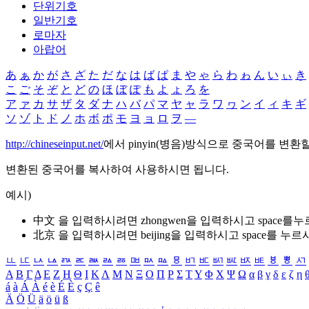
단위기호
일반기호
로마자
아랍어
あ
ぁ
か
が
さ
ざ
た
だ
な
は
ば
ぱ
ま
や
ゃ
ら
わ
ゎ
ん
い
ぃ
き
こ
ご
そ
ぞ
と
ど
の
ほ
ぼ
ぽ
も
よ
ょ
ろ
を
ア
ァ
カ
サ
ザ
タ
ダ
ナ
ハ
バ
パ
マ
ヤ
ャ
ラ
ワ
ヮ
ン
イ
ィ
キ
ギ
ソ
ゾ
ト
ド
ノ
ホ
ボ
ポ
モ
ヨ
ョ
ロ
ヲ
―
http://chineseinput.net/
에서 pinyin(병음)방식으로 중국어를 변환
변환된 중국어를 복사하여 사용하시면 됩니다.
예시)
中文 을 입력하시려면
zhongwen
을 입력하시고 space를
北京 을 입력하시려면
beijing
을 입력하시고 space를 누르
ㅥ
ㅦ
ㅧ
ㅨ
ㅩ
ㅪ
ㅫ
ㅬ
ㅭ
ㅮ
ㅯ
ㅰ
ㅱ
ㅲ
ㅳ
ㅴ
ㅵ
ㅶ
ㅷ
ㅸ
ㅹ
ㅺ
Α
Β
Γ
Δ
Ε
Ζ
Η
Θ
Ι
Κ
Λ
Μ
Ν
Ξ
Ο
Π
Ρ
Σ
Τ
Υ
Φ
Χ
Ψ
Ω
α
β
γ
δ
ε
ζ
η
á
à
Á
À
é
è
É
È
ç
Ç
ê
Ä
Ö
Ü
ä
ö
ü
ß