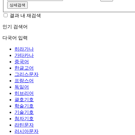
상세검색
결과 내 재검색
인기 검색어
다국어 입력
히라가나
가타카나
중국어
한글고어
그리스문자
프랑스어
독일어
히브리어
괄호기호
학술기호
기술기호
첨자기호
라틴문자
러시아문자