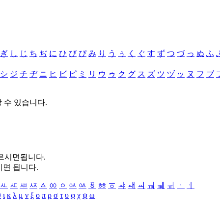
ぎ
し
じ
ち
ぢ
に
ひ
び
ぴ
み
り
う
ぅ
く
ぐ
す
ず
つ
づ
っ
ぬ
ふ
シ
ジ
チ
ヂ
ニ
ヒ
ビ
ピ
ミ
リ
ウ
ゥ
ク
グ
ス
ズ
ツ
ヅ
ッ
ヌ
フ
ブ
할 수 있습니다.
누르시면됩니다.
시면 됩니다.
ㅻ
ㅼ
ㅽ
ㅾ
ㅿ
ㆀ
ㆁ
ㆂ
ㆃ
ㆄ
ㆅ
ㆆ
ㆇ
ㆈ
ㆉ
ㆊ
ㆋ
ㆌ
ㆍ
ㆎ
θ
ι
κ
λ
μ
ν
ξ
ο
π
ρ
σ
τ
υ
φ
χ
ψ
ω