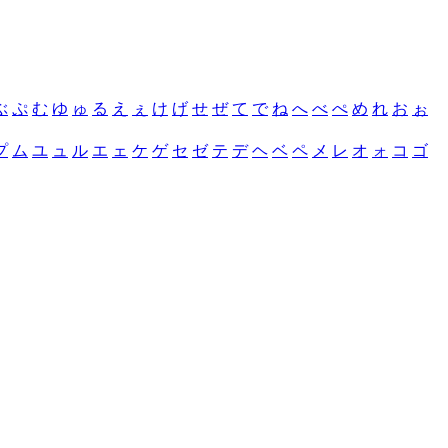
ぶ
ぷ
む
ゆ
ゅ
る
え
ぇ
け
げ
せ
ぜ
て
で
ね
へ
べ
ぺ
め
れ
お
ぉ
プ
ム
ユ
ュ
ル
エ
ェ
ケ
ゲ
セ
ゼ
テ
デ
ヘ
ベ
ペ
メ
レ
オ
ォ
コ
ゴ