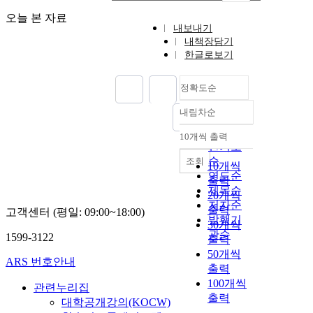
오늘 본 자료
내보내기
내책장담기
한글로보기
정확도순
내림차순
정확도
순
10개씩 출력
내림차순
인기도
순
조회
10개씩
연도순
출력
제목순
20개씩
저자순
출력
고객센터 (평일: 09:00~18:00)
발행기
30개씩
관순
1599-3122
출력
50개씩
ARS 번호안내
출력
100개씩
관련누리집
출력
대학공개강의(KOCW)