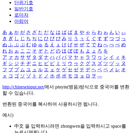
단위기호
일반기호
로마자
아랍어
あ
ぁ
か
が
さ
ざ
た
だ
な
は
ば
ぱ
ま
や
ゃ
ら
わ
ゎ
ん
い
ぃ
き
ぎ
し
じ
ち
ぢ
に
ひ
び
ぴ
み
り
う
ぅ
く
ぐ
す
ず
つ
づ
っ
ぬ
ふ
ぶ
ぷ
む
ゆ
ゅ
る
え
ぇ
け
げ
せ
ぜ
て
で
ね
へ
べ
ぺ
め
れ
お
ぉ
こ
ご
そ
ぞ
と
ど
の
ほ
ぼ
ぽ
も
よ
ょ
ろ
を
ア
ァ
カ
サ
ザ
タ
ダ
ナ
ハ
バ
パ
マ
ヤ
ャ
ラ
ワ
ヮ
ン
イ
ィ
キ
ギ
シ
ジ
チ
ヂ
ニ
ヒ
ビ
ピ
ミ
リ
ウ
ゥ
ク
グ
ス
ズ
ツ
ヅ
ッ
ヌ
フ
ブ
プ
ム
ユ
ュ
ル
エ
ェ
ケ
ゲ
セ
ゼ
テ
デ
ヘ
ベ
ペ
メ
レ
オ
ォ
コ
ゴ
ソ
ゾ
ト
ド
ノ
ホ
ボ
ポ
モ
ヨ
ョ
ロ
ヲ
―
http://chineseinput.net/
에서 pinyin(병음)방식으로 중국어를 변환
할 수 있습니다.
변환된 중국어를 복사하여 사용하시면 됩니다.
예시)
中文 을 입력하시려면
zhongwen
을 입력하시고 space를
누르시면됩니다.