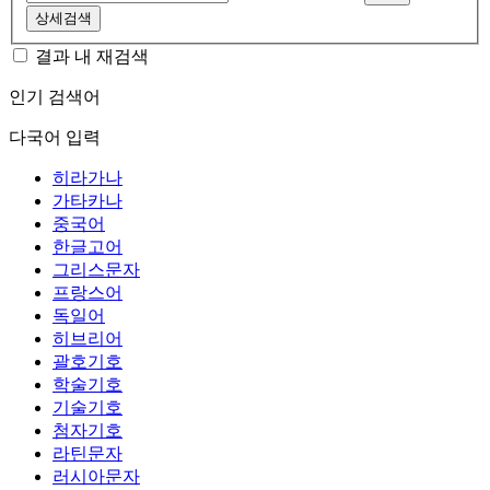
상세검색
결과 내 재검색
인기 검색어
다국어 입력
히라가나
가타카나
중국어
한글고어
그리스문자
프랑스어
독일어
히브리어
괄호기호
학술기호
기술기호
첨자기호
라틴문자
러시아문자