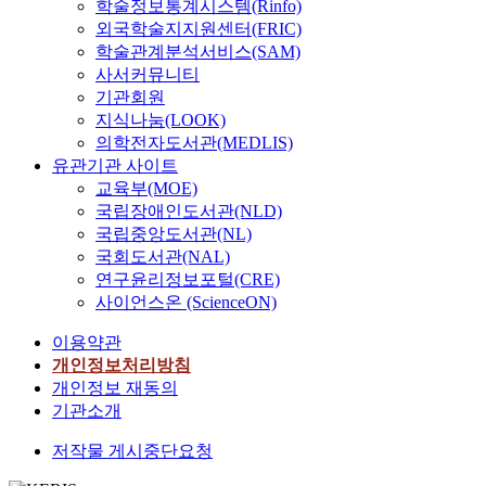
학술정보통계시스템(Rinfo)
외국학술지지원센터(FRIC)
학술관계분석서비스(SAM)
사서커뮤니티
기관회원
지식나눔(LOOK)
의학전자도서관(MEDLIS)
유관기관 사이트
교육부(MOE)
국립장애인도서관(NLD)
국립중앙도서관(NL)
국회도서관(NAL)
연구윤리정보포털(CRE)
사이언스온 (ScienceON)
이용약관
개인정보처리방침
개인정보 재동의
기관소개
저작물 게시중단요청