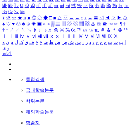
㎒
㎓
㎔
Ω
㏀
㏁
㎊
㎋
㎌
㏖
㏅
㎭
㎮
㎯
㏛
㎩
㎪
㎫
㎬
㏝
㏐
㏓
㏃
㏉
㏜
㏆
§
※
☆
★
○
●
◎
◇
◆
□
■
△
▽
→
←
↑
↓
↔
〓
◁
◀
▷
▶
♤
♠
♡
♥
♧
♣
⊙
◈
▣
◐
◑
▒
▤
▥
▨
▧
▦
▩
♨
☏
☎
☜
☞
¶
†
‡
↕
↗
↙
↖
↘
♭
♩
♪
♬
㉿
㈜
№
㏇
™
㏂
㏘
℡
＃
＆
＊
＠
ª
º
ⅰ
ⅱ
ⅲ
ⅳ
ⅴ
ⅵ
ⅶ
ⅷ
ⅸ
ⅹ
Ⅰ
Ⅱ
Ⅲ
Ⅳ
Ⅴ
Ⅵ
Ⅶ
Ⅷ
Ⅸ
Ⅹ
ا
ب
ت
ث
ج
ح
خ
د
ذ
ر
ز
س
ش
ص
ض
ط
ظ
ع
غ
ف
ق
ک
ل
م
ن
ه
و
ی
닫기
통합검색
국내학술논문
학위논문
해외학술논문
학술지