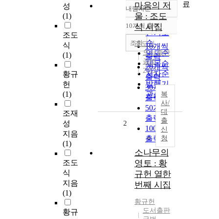
료
마음의 저
성
내림차순
정확도
울 : 조도
(1)
순
10개씩 출력
식 시집
내림차순
인기도
조도
순
조회
조도식
식
10개씩
도서출판
연도순
(1)
출력
글벗
제목순
20개씩
2012
저자순
황규
출력
발행기
헌
30개씩
(1)
관순
복
출력
사/
50개씩
대
조재
출력
출
성
2
100개씩
신
지음
출력
청
(1)
소나무의
조도
영토 : 황
식
규헌 열한
지음
번째 시집
(1)
황규헌
도서출판
황규