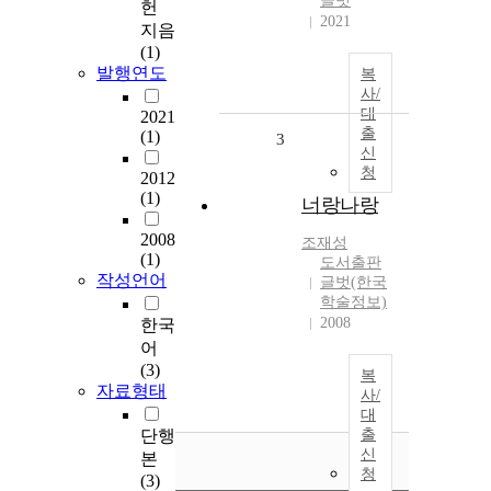
글벗
헌
2021
지음
(1)
발행연도
복
사/
대
2021
출
(1)
3
신
청
2012
(1)
너랑나랑
2008
조재성
(1)
도서출판
작성언어
글벗(한국
학술정보)
2008
한국
어
(3)
복
자료형태
사/
대
단행
출
신
본
청
(3)