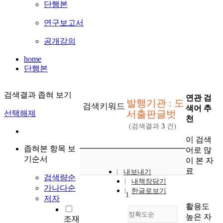
단행본
연구보고서
공개강의
home
단행본
검색결과 좁혀 보기
연관 검
발행기관 : 도
검색키워드
색어 추
서출판글벗
선택해제
천
(검색결과
3
건)
이 검색
좁혀본 항목 보
어로 많
기순서
이 본 자
료
내보내기
검색량순
내책장담기
가나다순
한글로보기
1
저자
활용도
정확도순
높은 자
조재