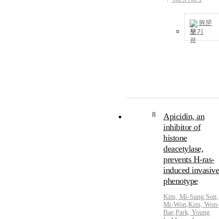
원문
보기
8
Apicidin, an
inhibitor of
histone
deacetylase,
prevents H-ras-
induced invasive
phenotype
Kim, Mi-Sung
,
Son,
Mi-Won
,
Kim, Won
Bae
,
Park, Young