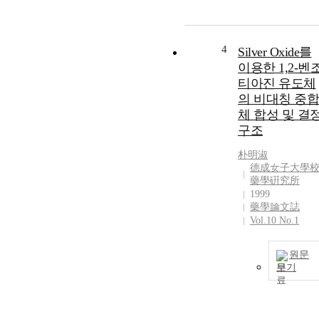
4
Silver Oxide를
이용한 1,2-벤
티아진 유도체
의 비대칭 중합
체 합성 및 결
구조
朴明淑
德成女子大學
藥學硏究所
1999
藥學論文誌
Vol.10 No.1
원문
보기