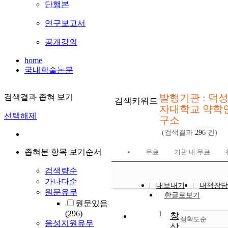
단행본
연구보고서
공개강의
home
국내학술논문
발행기관 : 덕
검색결과 좁혀 보기
검색키워드
자대학교 약학
선택해제
구소
(검색결과
296
건)
좁혀본 항목 보기순서
무료
기관 내 무료
검색량순
가나다순
내보내기
내책장담
원문유무
한글로보기
원문있음
(296)
1
창
정확도순
음성지원유무
상