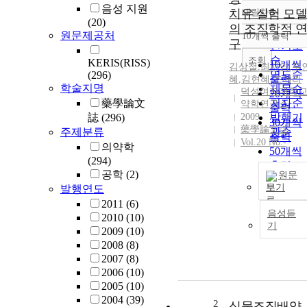
음성 지원
치유 실험 모델
내림차순
정확도
(20)
의 조직학적 연
순
원문제공처
10개씩 출력
내림차
구
인기도
순
조회
KERIS(RISS)
10개씩
김상철
,
최서영
,
우
연도순
(296)
출력
혜
,
김현혜
,
조애리
학술지명
제목순
덕성여자대학
20개씩
藥學論文
저자순
약학연구소
출력
誌
(296)
2009
발행기
30개씩
藥學論文誌
주제분류
관순
출력
Vol.20 No.-
의약학
50개씩
(294)
출력
공학
(2)
원문
100개
보기
발행연도
출력
2011
(6)
음성듣
2010
(10)
기
2009
(10)
2008
(8)
2007
(8)
2006
(10)
2005
(10)
2004
(39)
2
식물조직배양