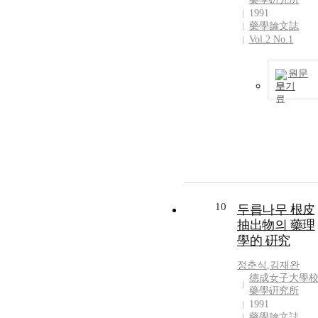
1991
藥學論文誌
Vol.2 No.1
원문
보기
10
두릅나무 根皮
抽出物의 藥理
學的 硏究
정춘식
,
김재완
德成女子大學
藥學硏究所
1991
藥學論文誌