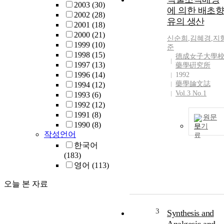
2003
(30)
에 의한 배초향
2002
(28)
유의 생산
2001
(18)
2000
(21)
신순희
,
김혜경
,
지
1999
(10)
준
1998
(15)
德成女子大學
1997
(13)
藥學硏究所
1996
(14)
1992
藥學論文誌
1994
(12)
Vol.3 No.1
1993
(6)
1992
(12)
1991
(8)
원문
1990
(8)
보기
작성언어
한국어
(183)
영어
(113)
오늘 본 자료
3
Synthesis and