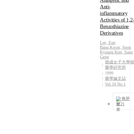
Analgesic and
Anti-
inflammatory
Activities of 1,2
Benzothiazine
Derivatives
Lee, Eun
Bang
,
Kwon, Soon
Kyoung
,
Kim, Sang
Geon
德成女子大學
藥學硏究所
1999
藥學論文誌
Vol.10 No.1
원문
보기