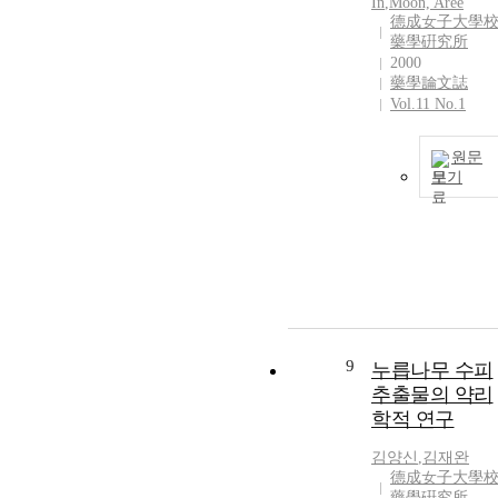
In
,
Moon, Aree
德成女子大學
藥學硏究所
2000
藥學論文誌
Vol.11 No.1
원문
보기
9
누릅나무 수피
추출물의 약리
학적 연구
김양신
,
김재완
德成女子大學
藥學硏究所