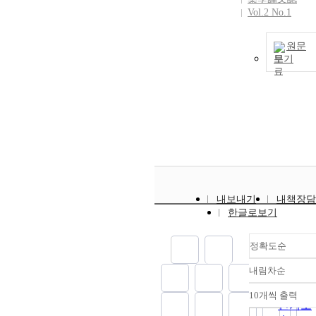
Vol.2 No.1
원문
보기
내보내기
내책장담
한글로보기
정확도순
내림차순
정확도
순
10개씩 출력
내림차
인기도