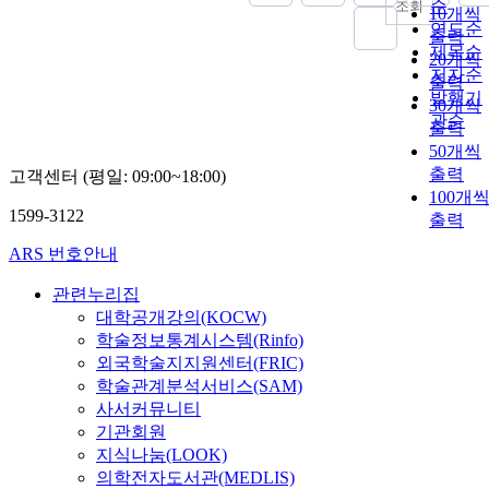
순
조회
10개씩
연도순
출력
제목순
20개씩
저자순
출력
발행기
30개씩
관순
출력
50개씩
출력
고객센터 (평일: 09:00~18:00)
100개
1599-3122
출력
ARS 번호안내
관련누리집
대학공개강의(KOCW)
학술정보통계시스템(Rinfo)
외국학술지지원센터(FRIC)
학술관계분석서비스(SAM)
사서커뮤니티
기관회원
지식나눔(LOOK)
의학전자도서관(MEDLIS)