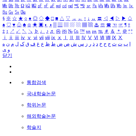
㎒
㎓
㎔
Ω
㏀
㏁
㎊
㎋
㎌
㏖
㏅
㎭
㎮
㎯
㏛
㎩
㎪
㎫
㎬
㏝
㏐
㏓
㏃
㏉
㏜
㏆
§
※
☆
★
○
●
◎
◇
◆
□
■
△
▽
→
←
↑
↓
↔
〓
◁
◀
▷
▶
♤
♠
♡
♥
♧
♣
⊙
◈
▣
◐
◑
▒
▤
▥
▨
▧
▦
▩
♨
☏
☎
☜
☞
¶
†
‡
↕
↗
↙
↖
↘
♭
♩
♪
♬
㉿
㈜
№
㏇
™
㏂
㏘
℡
＃
＆
＊
＠
ª
º
ⅰ
ⅱ
ⅲ
ⅳ
ⅴ
ⅵ
ⅶ
ⅷ
ⅸ
ⅹ
Ⅰ
Ⅱ
Ⅲ
Ⅳ
Ⅴ
Ⅵ
Ⅶ
Ⅷ
Ⅸ
Ⅹ
ا
ب
ت
ث
ج
ح
خ
د
ذ
ر
ز
س
ش
ص
ض
ط
ظ
ع
غ
ف
ق
ک
ل
م
ن
ه
و
ی
닫기
통합검색
국내학술논문
학위논문
해외학술논문
학술지