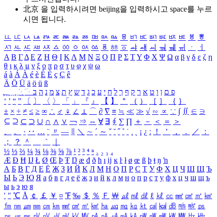
北京 을 입력하시려면
beijing
을 입력하시고 space를 누르
시면 됩니다.
ㅥ
ㅦ
ㅧ
ㅨ
ㅩ
ㅪ
ㅫ
ㅬ
ㅭ
ㅮ
ㅯ
ㅰ
ㅱ
ㅲ
ㅳ
ㅴ
ㅵ
ㅶ
ㅷ
ㅸ
ㅹ
ㅺ
ㅻ
ㅼ
ㅽ
ㅾ
ㅿ
ㆀ
ㆁ
ㆂ
ㆃ
ㆄ
ㆅ
ㆆ
ㆇ
ㆈ
ㆉ
ㆊ
ㆋ
ㆌ
ㆍ
ㆎ
Α
Β
Γ
Δ
Ε
Ζ
Η
Θ
Ι
Κ
Λ
Μ
Ν
Ξ
Ο
Π
Ρ
Σ
Τ
Υ
Φ
Χ
Ψ
Ω
α
β
γ
δ
ε
ζ
η
θ
ι
κ
λ
μ
ν
ξ
ο
π
ρ
σ
τ
υ
φ
χ
ψ
ω
á
à
Á
À
é
è
É
È
ç
Ç
ê
Ä
Ö
Ü
ä
ö
ü
ß
ְ
ֳ
ֲ
ֱ
ָ
ַ
ֵ
ֶ
ִ
ֹ
ּ
ֻ
ׂ
ׁ
ּ
ב
ה
נ
מ
צ
ת
ץ
ש
ד
ג
כ
ע
י
ח
ל
ך
ף
ק
ר
א
ט
ו
ן
ם
פ
‘
’
“
”
〔
〕
〈
〉
「
」
『
』
【
】
＂
（
）
［
］
｛
｝
±
×
÷
≠
≤
≥
∞
∴
♂
♀
∠
⊥
⌒
∂
∇
≡
≒
≪
≫
√
∽
∝
∵
∫
∬
∈
∋
⊆
⊇
⊂
⊃
∪
∩
∧
∨
￢
⇒
⇔
∀
∃
∮
∑
∏
＋
－
＜
＝
＞
、
。
·
‥
…
¨
〃
―
∥
＼
∼
´
～
ˇ
˘
˝
˚
˙
¸
˛
¡
¿
ː
！
＇
，
．
／
：
；
？
＾
＿
｀
｜
½
⅓
⅔
¼
¾
⅛
⅜
⅝
⅞
¹
²
³
⁴
ⁿ
₁
₂
₃
₄
Æ
Ð
Ħ
Ĳ
Ł
Ø
Œ
Þ
Ŧ
Ŋ
æ
đ
ð
ħ
ı
ĳ
ĸ
ŀ
ł
ø
œ
ß
þ
ŧ
ŋ
ŉ
А
Б
В
Г
Д
Е
Ё
Ж
З
И
Й
К
Л
М
Н
О
П
Р
С
Т
У
Ф
Х
Ц
Ч
Ш
Щ
Ъ
Ы
Ь
Э
Ю
Я
а
б
в
г
д
е
ё
ж
з
и
й
к
л
м
н
о
п
р
с
т
у
ф
х
ц
ч
ш
щ
ъ
ы
ь
э
ю
я
′
″
℃
Å
￠
￡
￥
¤
℉
‰
＄
％
Ｆ
￦
㎕
㎖
㎗
ℓ
㎘
㏄
㎣
㎤
㎥
㎦
㎙
㎚
㎛
㎜
㎝
㎞
㎟
㎠
㎡
㎢
㏊
㎍
㎎
㎏
㏏
㎈
㎉
㏈
㎧
㎨
㎰
㎱
㎲
㎳
㎴
㎵
㎶
㎷
㎸
㎹
㎀
㎁
㎂
㎃
㎄
㎺
㎻
㎽
㎾
㎿
㎐
㎑