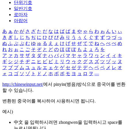
단위기호
일반기호
로마자
아랍어
あ
ぁ
か
が
さ
ざ
た
だ
な
は
ば
ぱ
ま
や
ゃ
ら
わ
ゎ
ん
い
ぃ
き
ぎ
し
じ
ち
ぢ
に
ひ
び
ぴ
み
り
う
ぅ
く
ぐ
す
ず
つ
づ
っ
ぬ
ふ
ぶ
ぷ
む
ゆ
ゅ
る
え
ぇ
け
げ
せ
ぜ
て
で
ね
へ
べ
ぺ
め
れ
お
ぉ
こ
ご
そ
ぞ
と
ど
の
ほ
ぼ
ぽ
も
よ
ょ
ろ
を
ア
ァ
カ
サ
ザ
タ
ダ
ナ
ハ
バ
パ
マ
ヤ
ャ
ラ
ワ
ヮ
ン
イ
ィ
キ
ギ
シ
ジ
チ
ヂ
ニ
ヒ
ビ
ピ
ミ
リ
ウ
ゥ
ク
グ
ス
ズ
ツ
ヅ
ッ
ヌ
フ
ブ
プ
ム
ユ
ュ
ル
エ
ェ
ケ
ゲ
セ
ゼ
テ
デ
ヘ
ベ
ペ
メ
レ
オ
ォ
コ
ゴ
ソ
ゾ
ト
ド
ノ
ホ
ボ
ポ
モ
ヨ
ョ
ロ
ヲ
―
http://chineseinput.net/
에서 pinyin(병음)방식으로 중국어를 변환
할 수 있습니다.
변환된 중국어를 복사하여 사용하시면 됩니다.
예시)
中文 을 입력하시려면
zhongwen
을 입력하시고 space를
누르시면됩니다.