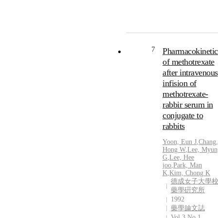
7
Pharmacokinetic
of methotrexate
after intravenous
infision of
methotrexate-
rabbir serum in
conjugate to
rabbits
Yoon, Eun J
,
Chang,
Hong W
,
Lee, Myun
G
,
Lee, Hee
joo
,
Park, Man
K
,
Kim, Chong K
德成女子大學
藥學硏究所
1992
藥學論文誌
Vol.3 No.1