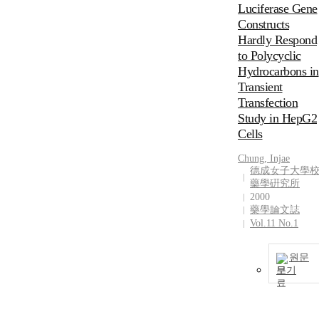
Luciferase Gene
Constructs
Hardly Respond
to Polycyclic
Hydrocarbons in
Transient
Transfection
Study in HepG2
Cells
Chung, Injae
德成女子大學
藥學硏究所
2000
藥學論文誌
Vol.11 No.1
원문
보기