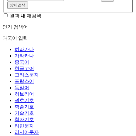
상세검색
결과 내 재검색
인기 검색어
다국어 입력
히라가나
가타카나
중국어
한글고어
그리스문자
프랑스어
독일어
히브리어
괄호기호
학술기호
기술기호
첨자기호
라틴문자
러시아문자