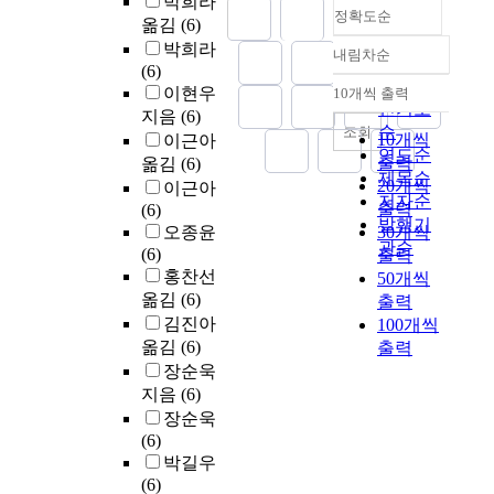
박희라
정확도순
옮김
(6)
박희라
내림차순
정확도
(6)
순
이현우
10개씩 출력
내림차순
인기도
지음
(6)
순
조회
10개씩
이근아
연도순
출력
옮김
(6)
제목순
20개씩
이근아
저자순
출력
(6)
발행기
오종윤
30개씩
관순
(6)
출력
홍찬선
50개씩
옮김
(6)
출력
김진아
100개씩
옮김
(6)
출력
장순욱
지음
(6)
장순욱
(6)
박길우
(6)