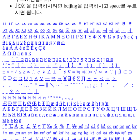
北京 을 입력하시려면
beijing
을 입력하시고 space를 누르
시면 됩니다.
ㅥ
ㅦ
ㅧ
ㅨ
ㅩ
ㅪ
ㅫ
ㅬ
ㅭ
ㅮ
ㅯ
ㅰ
ㅱ
ㅲ
ㅳ
ㅴ
ㅵ
ㅶ
ㅷ
ㅸ
ㅹ
ㅺ
ㅻ
ㅼ
ㅽ
ㅾ
ㅿ
ㆀ
ㆁ
ㆂ
ㆃ
ㆄ
ㆅ
ㆆ
ㆇ
ㆈ
ㆉ
ㆊ
ㆋ
ㆌ
ㆍ
ㆎ
Α
Β
Γ
Δ
Ε
Ζ
Η
Θ
Ι
Κ
Λ
Μ
Ν
Ξ
Ο
Π
Ρ
Σ
Τ
Υ
Φ
Χ
Ψ
Ω
α
β
γ
δ
ε
ζ
η
θ
ι
κ
λ
μ
ν
ξ
ο
π
ρ
σ
τ
υ
φ
χ
ψ
ω
á
à
Á
À
é
è
É
È
ç
Ç
ê
Ä
Ö
Ü
ä
ö
ü
ß
ְ
ֳ
ֲ
ֱ
ָ
ַ
ֵ
ֶ
ִ
ֹ
ּ
ֻ
ׂ
ׁ
ּ
ב
ה
נ
מ
צ
ת
ץ
ש
ד
ג
כ
ע
י
ח
ל
ך
ף
ק
ר
א
ט
ו
ן
ם
פ
‘
’
“
”
〔
〕
〈
〉
「
」
『
』
【
】
＂
（
）
［
］
｛
｝
±
×
÷
≠
≤
≥
∞
∴
♂
♀
∠
⊥
⌒
∂
∇
≡
≒
≪
≫
√
∽
∝
∵
∫
∬
∈
∋
⊆
⊇
⊂
⊃
∪
∩
∧
∨
￢
⇒
⇔
∀
∃
∮
∑
∏
＋
－
＜
＝
＞
、
。
·
‥
…
¨
〃
―
∥
＼
∼
´
～
ˇ
˘
˝
˚
˙
¸
˛
¡
¿
ː
！
＇
，
．
／
：
；
？
＾
＿
｀
｜
½
⅓
⅔
¼
¾
⅛
⅜
⅝
⅞
¹
²
³
⁴
ⁿ
₁
₂
₃
₄
Æ
Ð
Ħ
Ĳ
Ł
Ø
Œ
Þ
Ŧ
Ŋ
æ
đ
ð
ħ
ı
ĳ
ĸ
ŀ
ł
ø
œ
ß
þ
ŧ
ŋ
ŉ
А
Б
В
Г
Д
Е
Ё
Ж
З
И
Й
К
Л
М
Н
О
П
Р
С
Т
У
Ф
Х
Ц
Ч
Ш
Щ
Ъ
Ы
Ь
Э
Ю
Я
а
б
в
г
д
е
ё
ж
з
и
й
к
л
м
н
о
п
р
с
т
у
ф
х
ц
ч
ш
щ
ъ
ы
ь
э
ю
я
′
″
℃
Å
￠
￡
￥
¤
℉
‰
＄
％
Ｆ
￦
㎕
㎖
㎗
ℓ
㎘
㏄
㎣
㎤
㎥
㎦
㎙
㎚
㎛
㎜
㎝
㎞
㎟
㎠
㎡
㎢
㏊
㎍
㎎
㎏
㏏
㎈
㎉
㏈
㎧
㎨
㎰
㎱
㎲
㎳
㎴
㎵
㎶
㎷
㎸
㎹
㎀
㎁
㎂
㎃
㎄
㎺
㎻
㎽
㎾
㎿
㎐
㎑