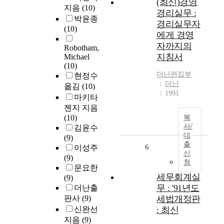
(최신)경영
지음
(10)
경리실무 :
박윤종
경리실무자
(10)
에게 경영
자까지의
Robotham,
지침서
Michael
(10)
더난편집부
현정수
더난
옮김
(10)
1991
마키타
젠지 지음
(10)
복
사/
김윤수
대
(9)
출
6
이성주
신
(9)
청
문요한
세무회계실
(9)
무 : '91년도
더난출
판사
(9)
세법개정판
신완선
: 최신
지음
(9)