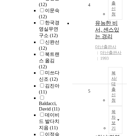
출
(12)
4
신
이문숙
청
(12)
한국경
유능한 비
영실무연
서, 센스있
구소
(12)
는 경리
신완선
더난출판사
(12)
더난출판사
북트랜
1993
스 옮김
(12)
미쓰다
복
사/
신조
(12)
대
김진아
출
5
(11)
신
청
Baldacci,
David
(11)
목
데이비
차
드 발다치
보
지음
(11)
기
이정숙