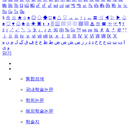
㎒
㎓
㎔
Ω
㏀
㏁
㎊
㎋
㎌
㏖
㏅
㎭
㎮
㎯
㏛
㎩
㎪
㎫
㎬
㏝
㏐
㏓
㏃
㏉
㏜
㏆
§
※
☆
★
○
●
◎
◇
◆
□
■
△
▽
→
←
↑
↓
↔
〓
◁
◀
▷
▶
♤
♠
♡
♥
♧
♣
⊙
◈
▣
◐
◑
▒
▤
▥
▨
▧
▦
▩
♨
☏
☎
☜
☞
¶
†
‡
↕
↗
↙
↖
↘
♭
♩
♪
♬
㉿
㈜
№
㏇
™
㏂
㏘
℡
＃
＆
＊
＠
ª
º
ⅰ
ⅱ
ⅲ
ⅳ
ⅴ
ⅵ
ⅶ
ⅷ
ⅸ
ⅹ
Ⅰ
Ⅱ
Ⅲ
Ⅳ
Ⅴ
Ⅵ
Ⅶ
Ⅷ
Ⅸ
Ⅹ
ه
ن
م
ل
ک
ق
ف
غ
ع
ظ
ط
ض
ص
ش
س
ز
ر
ذ
د
خ
ح
ج
ث
ت
ب
ا
ی
و
닫기
통합검색
국내학술논문
학위논문
해외학술논문
학술지