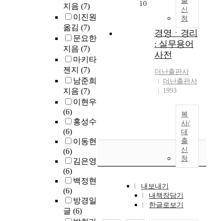
출
10
지음
(7)
신
이진원
청
옮김
(7)
경영ㆍ경리
문요한
: 실무용어
지음
(7)
사전
마키타
젠지
(7)
더난출판사
남준희
더난출판사
지음
(7)
1993
이현우
(6)
복
홍성수
사/
(6)
대
이동현
출
신
(6)
청
김은영
(6)
백정현
내보내기
(6)
내책장담기
방경일
한글로보기
글
(6)