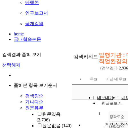
단행본
연구보고서
공개강의
home
국내학술논문
발행기관 :
검색결과 좁혀 보기
검색키워드
직업환경의
선택해제
(검색결과
2,936
무료
기관 내 무료
좁혀본 항목 보기순서
검색량순
내보내기
내
가나다순
한글로보기
원문유무
1
원문있음
정확도순
(2,796)
직업성천식
원문없음
(140)
내림차순