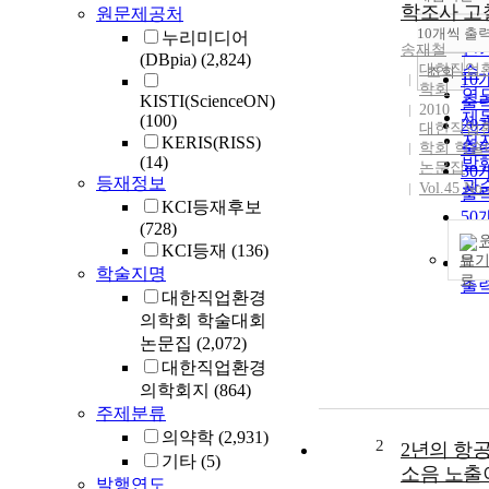
정
학조사 고
원문제공처
순
10개씩 출
누리미디어
내
인
송재철
(DBpia)
(2,824)
대한직업
순
조회
10
학회
연
KISTI(ScienceON)
출
2010
제
(100)
20
대한직업
저
KERIS(RISS)
출
학회 학술
(14)
발
논문집
30
등재정보
관
Vol.45 No.
출
KCI등재후보
50
(728)
출
KCI등재
(136)
보
10
학술지명
출
대한직업환경
의학회 학술대회
논문집
(2,072)
대한직업환경
의학회지
(864)
주제분류
의약학
(2,931)
2
2년의 항
기타
(5)
소음 노출
발행연도