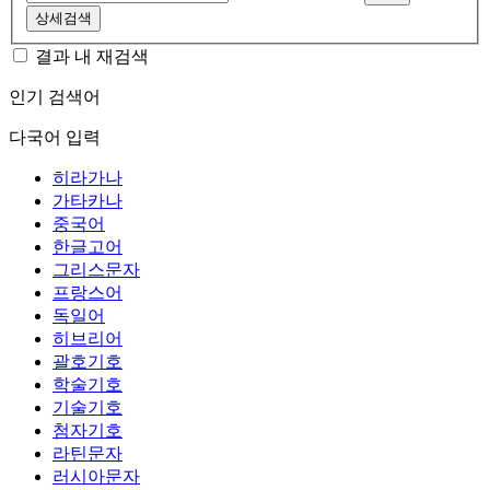
상세검색
결과 내 재검색
인기 검색어
다국어 입력
히라가나
가타카나
중국어
한글고어
그리스문자
프랑스어
독일어
히브리어
괄호기호
학술기호
기술기호
첨자기호
라틴문자
러시아문자