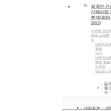
10
외국인 근
산재사망 
분석(2010-
2012)
이준희
,
정진
종욱
,
노재훈
,
아
대한직업
학회
2013
대한직업
학회 학술
논문집
Vol.2013 N
보
내보내기
내