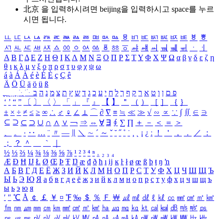
北京 을 입력하시려면
beijing
을 입력하시고 space를 누르
시면 됩니다.
ㅥ
ㅦ
ㅧ
ㅨ
ㅩ
ㅪ
ㅫ
ㅬ
ㅭ
ㅮ
ㅯ
ㅰ
ㅱ
ㅲ
ㅳ
ㅴ
ㅵ
ㅶ
ㅷ
ㅸ
ㅹ
ㅺ
ㅻ
ㅼ
ㅽ
ㅾ
ㅿ
ㆀ
ㆁ
ㆂ
ㆃ
ㆄ
ㆅ
ㆆ
ㆇ
ㆈ
ㆉ
ㆊ
ㆋ
ㆌ
ㆍ
ㆎ
Α
Β
Γ
Δ
Ε
Ζ
Η
Θ
Ι
Κ
Λ
Μ
Ν
Ξ
Ο
Π
Ρ
Σ
Τ
Υ
Φ
Χ
Ψ
Ω
α
β
γ
δ
ε
ζ
η
θ
ι
κ
λ
μ
ν
ξ
ο
π
ρ
σ
τ
υ
φ
χ
ψ
ω
á
à
Á
À
é
è
É
È
ç
Ç
ê
Ä
Ö
Ü
ä
ö
ü
ß
ְ
ֳ
ֲ
ֱ
ָ
ַ
ֵ
ֶ
ִ
ֹ
ּ
ֻ
ׂ
ׁ
ּ
ב
ה
נ
מ
צ
ת
ץ
ש
ד
ג
כ
ע
י
ח
ל
ך
ף
ק
ר
א
ט
ו
ן
ם
פ
‘
’
“
”
〔
〕
〈
〉
「
」
『
』
【
】
＂
（
）
［
］
｛
｝
±
×
÷
≠
≤
≥
∞
∴
♂
♀
∠
⊥
⌒
∂
∇
≡
≒
≪
≫
√
∽
∝
∵
∫
∬
∈
∋
⊆
⊇
⊂
⊃
∪
∩
∧
∨
￢
⇒
⇔
∀
∃
∮
∑
∏
＋
－
＜
＝
＞
、
。
·
‥
…
¨
〃
―
∥
＼
∼
´
～
ˇ
˘
˝
˚
˙
¸
˛
¡
¿
ː
！
＇
，
．
／
：
；
？
＾
＿
｀
｜
½
⅓
⅔
¼
¾
⅛
⅜
⅝
⅞
¹
²
³
⁴
ⁿ
₁
₂
₃
₄
Æ
Ð
Ħ
Ĳ
Ł
Ø
Œ
Þ
Ŧ
Ŋ
æ
đ
ð
ħ
ı
ĳ
ĸ
ŀ
ł
ø
œ
ß
þ
ŧ
ŋ
ŉ
А
Б
В
Г
Д
Е
Ё
Ж
З
И
Й
К
Л
М
Н
О
П
Р
С
Т
У
Ф
Х
Ц
Ч
Ш
Щ
Ъ
Ы
Ь
Э
Ю
Я
а
б
в
г
д
е
ё
ж
з
и
й
к
л
м
н
о
п
р
с
т
у
ф
х
ц
ч
ш
щ
ъ
ы
ь
э
ю
я
′
″
℃
Å
￠
￡
￥
¤
℉
‰
＄
％
Ｆ
￦
㎕
㎖
㎗
ℓ
㎘
㏄
㎣
㎤
㎥
㎦
㎙
㎚
㎛
㎜
㎝
㎞
㎟
㎠
㎡
㎢
㏊
㎍
㎎
㎏
㏏
㎈
㎉
㏈
㎧
㎨
㎰
㎱
㎲
㎳
㎴
㎵
㎶
㎷
㎸
㎹
㎀
㎁
㎂
㎃
㎄
㎺
㎻
㎽
㎾
㎿
㎐
㎑