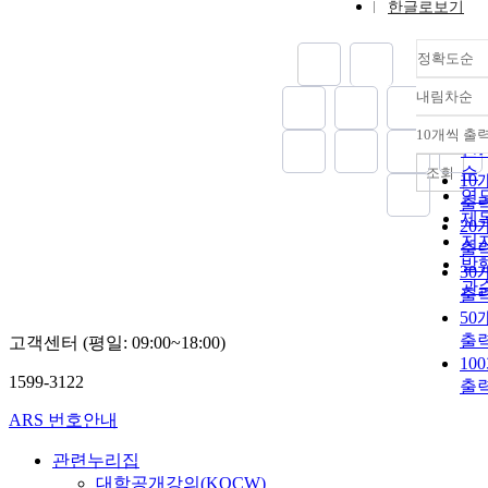
한글로보기
정확도순
내림차순
정
순
10개씩 출
내
인
순
조회
10
연
출
제
20
저
출
발
30
관
출
50
출
고객센터 (평일: 09:00~18:00)
10
1599-3122
출
ARS 번호안내
관련누리집
대학공개강의(KOCW)