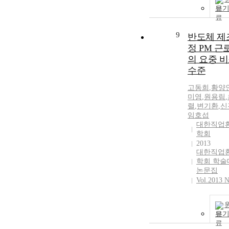
보
9
반도체 제
정 PM 근
의 요중 
수준
고동희
,
황양
미영
,
원용림
,
렬
,
변기환
,
신
임호섭
대한직업
학회
2013
대한직업
학회 학술
논문집
Vol.2013 N
보