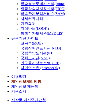
학술정보통계시스템(Rinfo)
외국학술지지원센터(FRIC)
학술관계분석서비스(SAM)
사서커뮤니티
기관회원
지식나눔(LOOK)
의학전자도서관(MEDLIS)
유관기관 사이트
교육부(MOE)
국립장애인도서관(NLD)
국립중앙도서관(NL)
국회도서관(NAL)
연구윤리정보포털(CRE)
사이언스온 (ScienceON)
이용약관
개인정보처리방침
개인정보 재동의
기관소개
저작물 게시중단요청