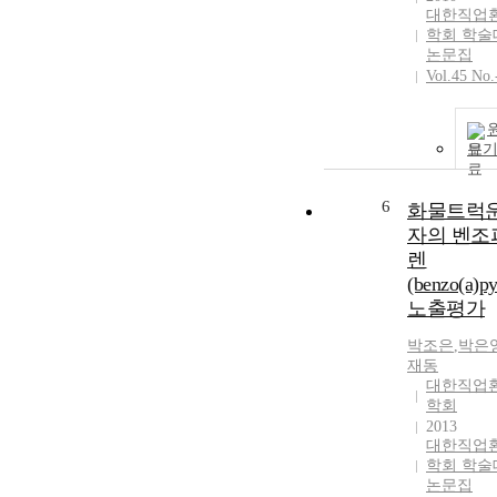
대한직업
학회 학술
논문집
Vol.45 No.
보
6
화물트럭
자의 벤조
렌
(benzo(a)py
노출평가
박조은
,
박은
재동
대한직업
학회
2013
대한직업
학회 학술
논문집