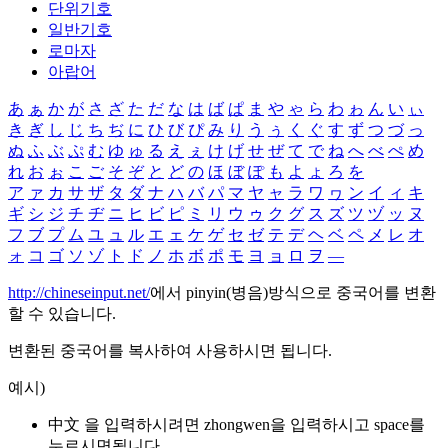
단위기호
일반기호
로마자
아랍어
あ
ぁ
か
が
さ
ざ
た
だ
な
は
ば
ぱ
ま
や
ゃ
ら
わ
ゎ
ん
い
ぃ
き
ぎ
し
じ
ち
ぢ
に
ひ
び
ぴ
み
り
う
ぅ
く
ぐ
す
ず
つ
づ
っ
ぬ
ふ
ぶ
ぷ
む
ゆ
ゅ
る
え
ぇ
け
げ
せ
ぜ
て
で
ね
へ
べ
ぺ
め
れ
お
ぉ
こ
ご
そ
ぞ
と
ど
の
ほ
ぼ
ぽ
も
よ
ょ
ろ
を
ア
ァ
カ
サ
ザ
タ
ダ
ナ
ハ
バ
パ
マ
ヤ
ャ
ラ
ワ
ヮ
ン
イ
ィ
キ
ギ
シ
ジ
チ
ヂ
ニ
ヒ
ビ
ピ
ミ
リ
ウ
ゥ
ク
グ
ス
ズ
ツ
ヅ
ッ
ヌ
フ
ブ
プ
ム
ユ
ュ
ル
エ
ェ
ケ
ゲ
セ
ゼ
テ
デ
ヘ
ベ
ペ
メ
レ
オ
ォ
コ
ゴ
ソ
ゾ
ト
ド
ノ
ホ
ボ
ポ
モ
ヨ
ョ
ロ
ヲ
―
http://chineseinput.net/
에서 pinyin(병음)방식으로 중국어를 변환
할 수 있습니다.
변환된 중국어를 복사하여 사용하시면 됩니다.
예시)
中文 을 입력하시려면
zhongwen
을 입력하시고 space를
누르시면됩니다.