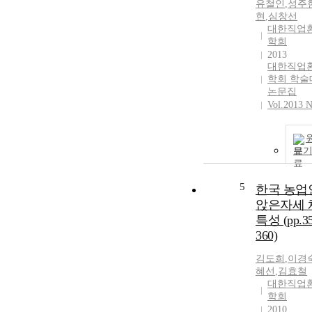
유철인
,
성주
현
,
심창선
대한직업
학회
2013
대한직업
학회 학술
논문집
Vol.2013 N
보
5
한국 농업
앉은자세 
특성 (pp.35
360)
김도희
,
이경
혜선
,
김효철
대한직업
학회
2010