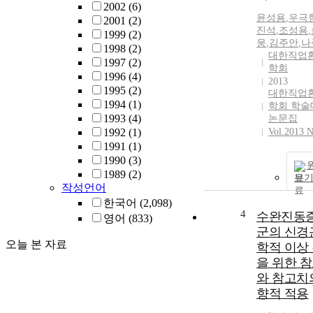
2002
(6)
윤성용
,
우극
2001
(2)
진석
,
조성용
,
1999
(2)
웅
,
김주안
,
나
1998
(2)
대한직업
1997
(2)
학회
1996
(4)
2013
1995
(2)
대한직업
1994
(1)
학회 학술
1993
(4)
논문집
1992
(1)
Vol.2013 N
1991
(1)
1990
(3)
1989
(2)
보
작성언어
한국어
(2,098)
4
수완진동
영어
(833)
군의 신경
오늘 본 자료
학적 이상
을 위한 
와 참고치
향적 적용