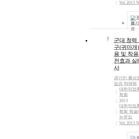
Vol.2013 N
보
7
군대 청력
구(귀마개)
용 및 착용
전효과 실
사
권기민
,
황성
묘경
,
박재범
대한직업
학회
2013
대한직업
학회 학술
논문집
Vol.2013 N