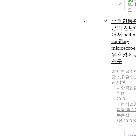
보
8
수완진동
군의 진단
어서 nailfo
capillary
microscop
유용성에 
연구
이찬부
,
성주
창선
,
유철인
,
선
,
이헌
대한직업
학회
2013
대한직업
학회 학술
논문집
Vol.2013 N