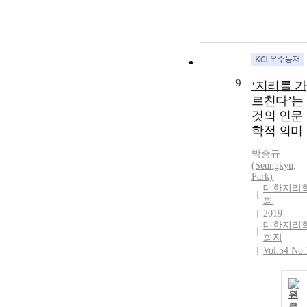
9
‘지리를 가
르친다’는
것의 인문
학적 의미
박승규
(Seungkyu,
Park)
대한지리
회
2019
대한지리
회지
Vol.54 No.
원
문