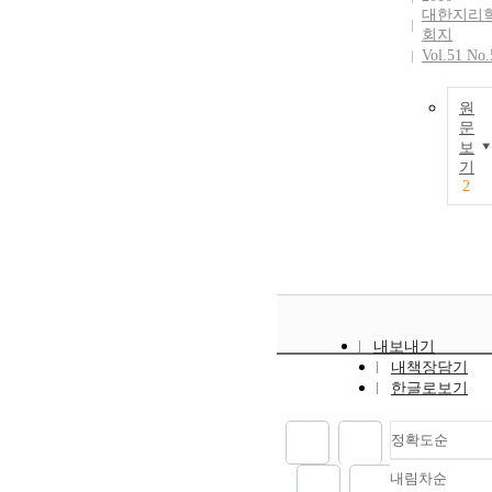
대한지리
회지
Vol.51 No.
원
문
보
기
2
내보내기
내책장담기
한글로보기
정확도순
내림차순
정확도