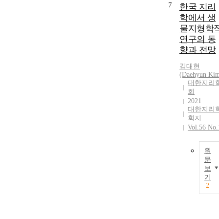
7
한국 지리
학에서 생
물지형학
연구의 동
향과 전망
김대현
(Daehyun Ki
대한지리
회
2021
대한지리
회지
Vol.56 No.
원
문
보
기
2