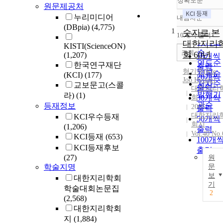
정확도순
원문제공처
누리미디어
내림차순
정확도
(DBpia)
(4,775)
1
순
숫자로 본
10개씩 출력
내림차
인기도
대한지리
KISTI(ScienceON)
순
조회
회 60년
(1,207)
10개씩
연도순
한국연구재단
출력
형기주(Kie
제목순
(KCI)
(177)
20개씩
Joo Hyong)
저자순
교보문고(스콜
출력
대한지리
발행기
라)
(1)
회
30개씩
관순
등재정보
2005
출력
대한지리
KCI우수등재
50개씩
회지
(1,206)
출력
Vol.40 No.
KCI등재
(653)
100개
KCI등재후보
출력
(27)
원
학술지명
문
보
대한지리학회
기
학술대회논문집
2
(2,568)
대한지리학회
지
(1,884)