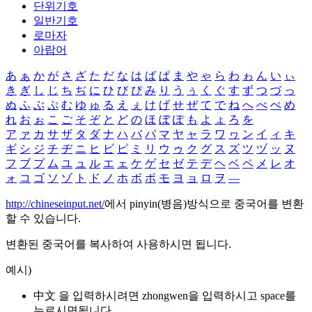
단위기호
일반기호
로마자
아랍어
あ
ぁ
か
が
さ
ざ
た
だ
な
は
ば
ぱ
ま
や
ゃ
ら
わ
ゎ
ん
い
ぃ
き
ぎ
し
じ
ち
ぢ
に
ひ
び
ぴ
み
り
う
ぅ
く
ぐ
す
ず
つ
づ
っ
ぬ
ふ
ぶ
ぷ
む
ゆ
ゅ
る
え
ぇ
け
げ
せ
ぜ
て
で
ね
へ
べ
ぺ
め
れ
お
ぉ
こ
ご
そ
ぞ
と
ど
の
ほ
ぼ
ぽ
も
よ
ょ
ろ
を
ア
ァ
カ
サ
ザ
タ
ダ
ナ
ハ
バ
パ
マ
ヤ
ャ
ラ
ワ
ヮ
ン
イ
ィ
キ
ギ
シ
ジ
チ
ヂ
ニ
ヒ
ビ
ピ
ミ
リ
ウ
ゥ
ク
グ
ス
ズ
ツ
ヅ
ッ
ヌ
フ
ブ
プ
ム
ユ
ュ
ル
エ
ェ
ケ
ゲ
セ
ゼ
テ
デ
ヘ
ベ
ペ
メ
レ
オ
ォ
コ
ゴ
ソ
ゾ
ト
ド
ノ
ホ
ボ
ポ
モ
ヨ
ョ
ロ
ヲ
―
http://chineseinput.net/
에서 pinyin(병음)방식으로 중국어를 변환
할 수 있습니다.
변환된 중국어를 복사하여 사용하시면 됩니다.
예시)
中文 을 입력하시려면
zhongwen
을 입력하시고 space를
누르시면됩니다.