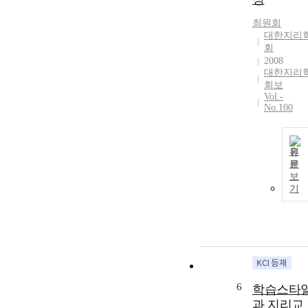
최원희
대한지리
회
2008
대한지리
회보
Vol.-
No.100
원
문
보
기
6
학습스타
과 지리교