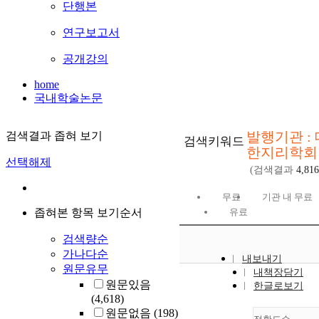
단행본
연구보고서
공개강의
home
국내학술논문
발행기관 : 
검색결과 좁혀 보기
검색키워드
한지리학회
선택해제
(검색결과
4,816
무료
기관 내 무료
좁혀본 항목 보기순서
유료
검색량순
가나다순
내보내기
원문유무
내책장담기
원문있음
한글로보기
(4,618)
원문없음
(198)