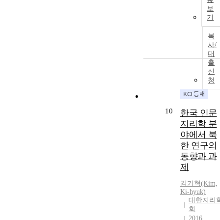
보
기
복
사/
대
출
신
청
10
한국 인문
지리학 분
야에서 북
한 연구의
동향과 과
제
김기혁(Kim,
Ki-hyuk)
대한지리
회
2016