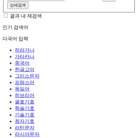
상세검색
결과 내 재검색
인기 검색어
다국어 입력
히라가나
가타카나
중국어
한글고어
그리스문자
프랑스어
독일어
히브리어
괄호기호
학술기호
기술기호
첨자기호
라틴문자
러시아문자