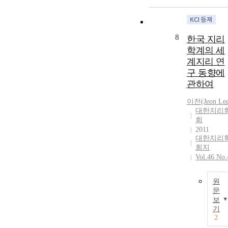
8
한국 지리
학계의 세
계지리 연
구 동향에
관하여
이전(Jeon Lee
대한지리
회
2011
대한지리
회지
Vol.46 No.
원
문
보
기
2