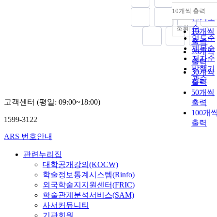
순
10개씩 출력
내림차
인기도
순
조회
10개씩
연도순
출력
제목순
20개씩
저자순
출력
발행기
30개씩
관순
출력
50개씩
고객센터 (평일: 09:00~18:00)
출력
100개
1599-3122
출력
ARS 번호안내
관련누리집
대학공개강의(KOCW)
학술정보통계시스템(Rinfo)
외국학술지지원센터(FRIC)
학술관계분석서비스(SAM)
사서커뮤니티
기관회원