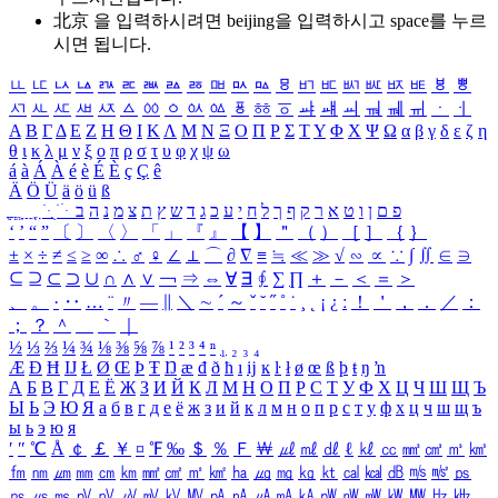
北京 을 입력하시려면
beijing
을 입력하시고 space를 누르
시면 됩니다.
ㅥ
ㅦ
ㅧ
ㅨ
ㅩ
ㅪ
ㅫ
ㅬ
ㅭ
ㅮ
ㅯ
ㅰ
ㅱ
ㅲ
ㅳ
ㅴ
ㅵ
ㅶ
ㅷ
ㅸ
ㅹ
ㅺ
ㅻ
ㅼ
ㅽ
ㅾ
ㅿ
ㆀ
ㆁ
ㆂ
ㆃ
ㆄ
ㆅ
ㆆ
ㆇ
ㆈ
ㆉ
ㆊ
ㆋ
ㆌ
ㆍ
ㆎ
Α
Β
Γ
Δ
Ε
Ζ
Η
Θ
Ι
Κ
Λ
Μ
Ν
Ξ
Ο
Π
Ρ
Σ
Τ
Υ
Φ
Χ
Ψ
Ω
α
β
γ
δ
ε
ζ
η
θ
ι
κ
λ
μ
ν
ξ
ο
π
ρ
σ
τ
υ
φ
χ
ψ
ω
á
à
Á
À
é
è
É
È
ç
Ç
ê
Ä
Ö
Ü
ä
ö
ü
ß
ְ
ֳ
ֲ
ֱ
ָ
ַ
ֵ
ֶ
ִ
ֹ
ּ
ֻ
ׂ
ׁ
ּ
ב
ה
נ
מ
צ
ת
ץ
ש
ד
ג
כ
ע
י
ח
ל
ך
ף
ק
ר
א
ט
ו
ן
ם
פ
‘
’
“
”
〔
〕
〈
〉
「
」
『
』
【
】
＂
（
）
［
］
｛
｝
±
×
÷
≠
≤
≥
∞
∴
♂
♀
∠
⊥
⌒
∂
∇
≡
≒
≪
≫
√
∽
∝
∵
∫
∬
∈
∋
⊆
⊇
⊂
⊃
∪
∩
∧
∨
￢
⇒
⇔
∀
∃
∮
∑
∏
＋
－
＜
＝
＞
、
。
·
‥
…
¨
〃
―
∥
＼
∼
´
～
ˇ
˘
˝
˚
˙
¸
˛
¡
¿
ː
！
＇
，
．
／
：
；
？
＾
＿
｀
｜
½
⅓
⅔
¼
¾
⅛
⅜
⅝
⅞
¹
²
³
⁴
ⁿ
₁
₂
₃
₄
Æ
Ð
Ħ
Ĳ
Ł
Ø
Œ
Þ
Ŧ
Ŋ
æ
đ
ð
ħ
ı
ĳ
ĸ
ŀ
ł
ø
œ
ß
þ
ŧ
ŋ
ŉ
А
Б
В
Г
Д
Е
Ё
Ж
З
И
Й
К
Л
М
Н
О
П
Р
С
Т
У
Ф
Х
Ц
Ч
Ш
Щ
Ъ
Ы
Ь
Э
Ю
Я
а
б
в
г
д
е
ё
ж
з
и
й
к
л
м
н
о
п
р
с
т
у
ф
х
ц
ч
ш
щ
ъ
ы
ь
э
ю
я
′
″
℃
Å
￠
￡
￥
¤
℉
‰
＄
％
Ｆ
￦
㎕
㎖
㎗
ℓ
㎘
㏄
㎣
㎤
㎥
㎦
㎙
㎚
㎛
㎜
㎝
㎞
㎟
㎠
㎡
㎢
㏊
㎍
㎎
㎏
㏏
㎈
㎉
㏈
㎧
㎨
㎰
㎱
㎲
㎳
㎴
㎵
㎶
㎷
㎸
㎹
㎀
㎁
㎂
㎃
㎄
㎺
㎻
㎽
㎾
㎿
㎐
㎑