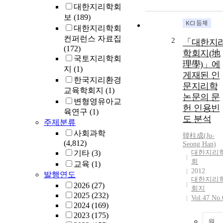
대한지리학회
보
(189)
대한지리학회
컨퍼런스 자료집
2
「대한지
(172)
학회지(地
국토지리학회
理學)」에
지
(1)
게재된 인
한국지리환경
문지리학
교육학회지
(1)
논문의 문
변형영유아교
헌 인용빈
육연구
(1)
도 분석
주제분류
사회과학
韓柱成(Ju-
(4,812)
Seong Han)
기타
(3)
대한지리
회
교육
(1)
2012
발행연도
대한지리
2026
(27)
회지
2025
(232)
Vol.47 No.
2024
(169)
2023
(175)
원