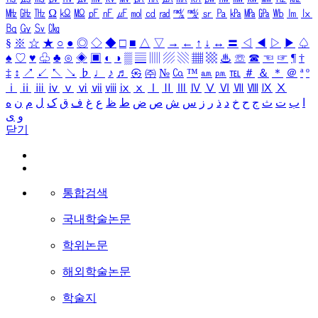
㎒
㎓
㎔
Ω
㏀
㏁
㎊
㎋
㎌
㏖
㏅
㎭
㎮
㎯
㏛
㎩
㎪
㎫
㎬
㏝
㏐
㏓
㏃
㏉
㏜
㏆
§
※
☆
★
○
●
◎
◇
◆
□
■
△
▽
→
←
↑
↓
↔
〓
◁
◀
▷
▶
♤
♠
♡
♥
♧
♣
⊙
◈
▣
◐
◑
▒
▤
▥
▨
▧
▦
▩
♨
☏
☎
☜
☞
¶
†
‡
↕
↗
↙
↖
↘
♭
♩
♪
♬
㉿
㈜
№
㏇
™
㏂
㏘
℡
＃
＆
＊
＠
ª
º
ⅰ
ⅱ
ⅲ
ⅳ
ⅴ
ⅵ
ⅶ
ⅷ
ⅸ
ⅹ
Ⅰ
Ⅱ
Ⅲ
Ⅳ
Ⅴ
Ⅵ
Ⅶ
Ⅷ
Ⅸ
Ⅹ
ا
ب
ت
ث
ج
ح
خ
د
ذ
ر
ز
س
ش
ص
ض
ط
ظ
ع
غ
ف
ق
ک
ل
م
ن
ه
و
ی
닫기
통합검색
국내학술논문
학위논문
해외학술논문
학술지