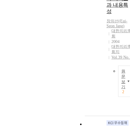
과 내용특
성
장의선(Eui-
Seon Jang)
대한지리
회
2004
대한지리
회지
Vol.39 No.
원
문
보
기
2