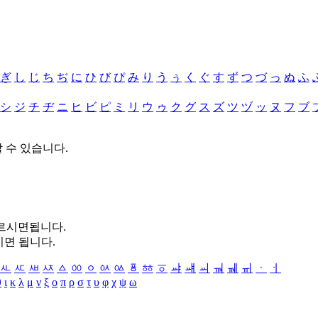
ぎ
し
じ
ち
ぢ
に
ひ
び
ぴ
み
り
う
ぅ
く
ぐ
す
ず
つ
づ
っ
ぬ
ふ
シ
ジ
チ
ヂ
ニ
ヒ
ビ
ピ
ミ
リ
ウ
ゥ
ク
グ
ス
ズ
ツ
ヅ
ッ
ヌ
フ
ブ
할 수 있습니다.
누르시면됩니다.
시면 됩니다.
ㅻ
ㅼ
ㅽ
ㅾ
ㅿ
ㆀ
ㆁ
ㆂ
ㆃ
ㆄ
ㆅ
ㆆ
ㆇ
ㆈ
ㆉ
ㆊ
ㆋ
ㆌ
ㆍ
ㆎ
θ
ι
κ
λ
μ
ν
ξ
ο
π
ρ
σ
τ
υ
φ
χ
ψ
ω