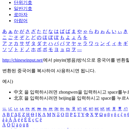
단위기호
일반기호
로마자
아랍어
あ
ぁ
か
が
さ
ざ
た
だ
な
は
ば
ぱ
ま
や
ゃ
ら
わ
ゎ
ん
い
ぃ
き
こ
ご
そ
ぞ
と
ど
の
ほ
ぼ
ぽ
も
よ
ょ
ろ
を
ア
ァ
カ
サ
ザ
タ
ダ
ナ
ハ
バ
パ
マ
ヤ
ャ
ラ
ワ
ヮ
ン
イ
ィ
キ
ギ
ソ
ゾ
ト
ド
ノ
ホ
ボ
ポ
モ
ヨ
ョ
ロ
ヲ
―
http://chineseinput.net/
에서 pinyin(병음)방식으로 중국어를 변환
변환된 중국어를 복사하여 사용하시면 됩니다.
예시)
中文 을 입력하시려면
zhongwen
을 입력하시고 space를
北京 을 입력하시려면
beijing
을 입력하시고 space를 누르
ㅥ
ㅦ
ㅧ
ㅨ
ㅩ
ㅪ
ㅫ
ㅬ
ㅭ
ㅮ
ㅯ
ㅰ
ㅱ
ㅲ
ㅳ
ㅴ
ㅵ
ㅶ
ㅷ
ㅸ
ㅹ
ㅺ
Α
Β
Γ
Δ
Ε
Ζ
Η
Θ
Ι
Κ
Λ
Μ
Ν
Ξ
Ο
Π
Ρ
Σ
Τ
Υ
Φ
Χ
Ψ
Ω
α
β
γ
δ
ε
ζ
η
á
à
Á
À
é
è
É
È
ç
Ç
ê
Ä
Ö
Ü
ä
ö
ü
ß