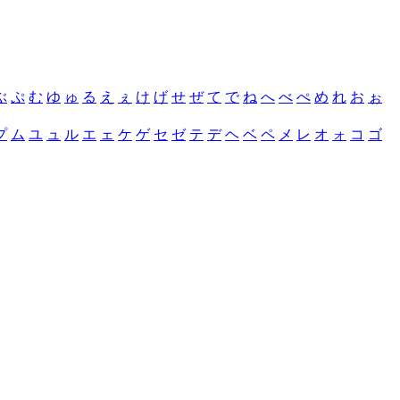
ぶ
ぷ
む
ゆ
ゅ
る
え
ぇ
け
げ
せ
ぜ
て
で
ね
へ
べ
ぺ
め
れ
お
ぉ
プ
ム
ユ
ュ
ル
エ
ェ
ケ
ゲ
セ
ゼ
テ
デ
ヘ
ベ
ペ
メ
レ
オ
ォ
コ
ゴ