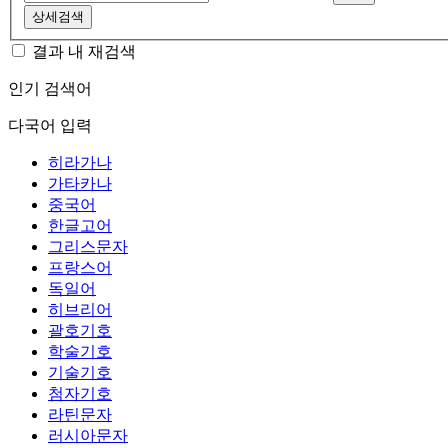
상세검색
결과 내 재검색
인기 검색어
다국어 입력
히라가나
가타카나
중국어
한글고어
그리스문자
프랑스어
독일어
히브리어
괄호기호
학술기호
기술기호
첨자기호
라틴문자
러시아문자