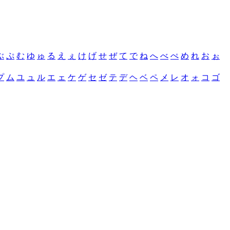
ぶ
ぷ
む
ゆ
ゅ
る
え
ぇ
け
げ
せ
ぜ
て
で
ね
へ
べ
ぺ
め
れ
お
ぉ
プ
ム
ユ
ュ
ル
エ
ェ
ケ
ゲ
セ
ゼ
テ
デ
ヘ
ベ
ペ
メ
レ
オ
ォ
コ
ゴ