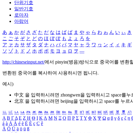
단위기호
일반기호
로마자
아랍어
あ
ぁ
か
が
さ
ざ
た
だ
な
は
ば
ぱ
ま
や
ゃ
ら
わ
ゎ
ん
い
ぃ
き
こ
ご
そ
ぞ
と
ど
の
ほ
ぼ
ぽ
も
よ
ょ
ろ
を
ア
ァ
カ
サ
ザ
タ
ダ
ナ
ハ
バ
パ
マ
ヤ
ャ
ラ
ワ
ヮ
ン
イ
ィ
キ
ギ
ソ
ゾ
ト
ド
ノ
ホ
ボ
ポ
モ
ヨ
ョ
ロ
ヲ
―
http://chineseinput.net/
에서 pinyin(병음)방식으로 중국어를 변환
변환된 중국어를 복사하여 사용하시면 됩니다.
예시)
中文 을 입력하시려면
zhongwen
을 입력하시고 space를
北京 을 입력하시려면
beijing
을 입력하시고 space를 누르
ㅥ
ㅦ
ㅧ
ㅨ
ㅩ
ㅪ
ㅫ
ㅬ
ㅭ
ㅮ
ㅯ
ㅰ
ㅱ
ㅲ
ㅳ
ㅴ
ㅵ
ㅶ
ㅷ
ㅸ
ㅹ
ㅺ
Α
Β
Γ
Δ
Ε
Ζ
Η
Θ
Ι
Κ
Λ
Μ
Ν
Ξ
Ο
Π
Ρ
Σ
Τ
Υ
Φ
Χ
Ψ
Ω
α
β
γ
δ
ε
ζ
η
á
à
Á
À
é
è
É
È
ç
Ç
ê
Ä
Ö
Ü
ä
ö
ü
ß