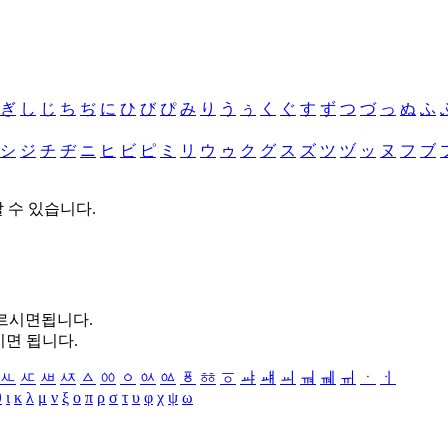
ぎ
し
じ
ち
ぢ
に
ひ
び
ぴ
み
り
う
ぅ
く
ぐ
す
ず
つ
づ
っ
ぬ
ふ
シ
ジ
チ
ヂ
ニ
ヒ
ビ
ピ
ミ
リ
ウ
ゥ
ク
グ
ス
ズ
ツ
ヅ
ッ
ヌ
フ
ブ
할 수 있습니다.
누르시면됩니다.
시면 됩니다.
ㅻ
ㅼ
ㅽ
ㅾ
ㅿ
ㆀ
ㆁ
ㆂ
ㆃ
ㆄ
ㆅ
ㆆ
ㆇ
ㆈ
ㆉ
ㆊ
ㆋ
ㆌ
ㆍ
ㆎ
θ
ι
κ
λ
μ
ν
ξ
ο
π
ρ
σ
τ
υ
φ
χ
ψ
ω