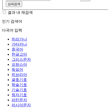
상세검색
결과 내 재검색
인기 검색어
다국어 입력
히라가나
가타카나
중국어
한글고어
그리스문자
프랑스어
독일어
히브리어
괄호기호
학술기호
기술기호
첨자기호
라틴문자
러시아문자