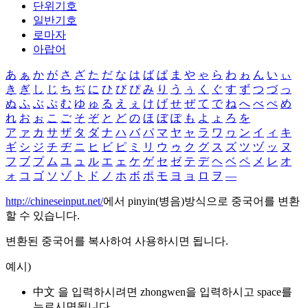
단위기호
일반기호
로마자
아랍어
あ
ぁ
か
が
さ
ざ
た
だ
な
は
ば
ぱ
ま
や
ゃ
ら
わ
ゎ
ん
い
ぃ
き
ぎ
し
じ
ち
ぢ
に
ひ
び
ぴ
み
り
う
ぅ
く
ぐ
す
ず
つ
づ
っ
ぬ
ふ
ぶ
ぷ
む
ゆ
ゅ
る
え
ぇ
け
げ
せ
ぜ
て
で
ね
へ
べ
ぺ
め
れ
お
ぉ
こ
ご
そ
ぞ
と
ど
の
ほ
ぼ
ぽ
も
よ
ょ
ろ
を
ア
ァ
カ
サ
ザ
タ
ダ
ナ
ハ
バ
パ
マ
ヤ
ャ
ラ
ワ
ヮ
ン
イ
ィ
キ
ギ
シ
ジ
チ
ヂ
ニ
ヒ
ビ
ピ
ミ
リ
ウ
ゥ
ク
グ
ス
ズ
ツ
ヅ
ッ
ヌ
フ
ブ
プ
ム
ユ
ュ
ル
エ
ェ
ケ
ゲ
セ
ゼ
テ
デ
ヘ
ベ
ペ
メ
レ
オ
ォ
コ
ゴ
ソ
ゾ
ト
ド
ノ
ホ
ボ
ポ
モ
ヨ
ョ
ロ
ヲ
―
http://chineseinput.net/
에서 pinyin(병음)방식으로 중국어를 변환
할 수 있습니다.
변환된 중국어를 복사하여 사용하시면 됩니다.
예시)
中文 을 입력하시려면
zhongwen
을 입력하시고 space를
누르시면됩니다.