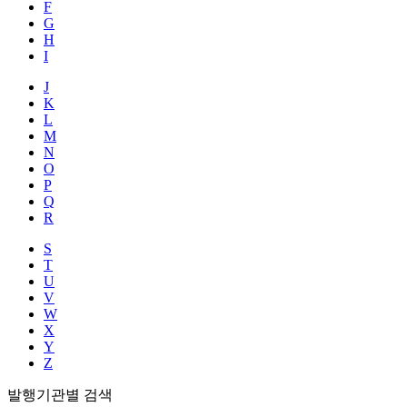
F
G
H
I
J
K
L
M
N
O
P
Q
R
S
T
U
V
W
X
Y
Z
발행기관별 검색