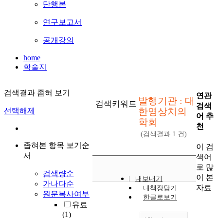
단행본
연구보고서
공개강의
home
학술지
검색결과 좁혀 보기
연관
발행기관 : 대
검색키워드
검색
한영상치의
선택해제
어 추
학회
천
(검색결과
1
건)
좁혀본 항목 보기순
이 검
서
색어
로 많
검색량순
이 본
내보내기
가나다순
자료
내책장담기
원문복사여부
한글로보기
유료
(1)