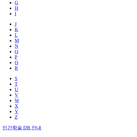
G
H
I
J
K
L
M
N
O
P
Q
R
S
T
U
V
W
X
Y
Z
민간학술 DB 안내