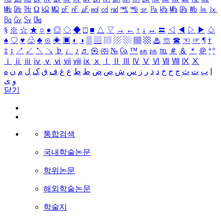
㎒
㎓
㎔
Ω
㏀
㏁
㎊
㎋
㎌
㏖
㏅
㎭
㎮
㎯
㏛
㎩
㎪
㎫
㎬
㏝
㏐
㏓
㏃
㏉
㏜
㏆
§
※
☆
★
○
●
◎
◇
◆
□
■
△
▽
→
←
↑
↓
↔
〓
◁
◀
▷
▶
♤
♠
♡
♥
♧
♣
⊙
◈
▣
◐
◑
▒
▤
▥
▨
▧
▦
▩
♨
☏
☎
☜
☞
¶
†
‡
↕
↗
↙
↖
↘
♭
♩
♪
♬
㉿
㈜
№
㏇
™
㏂
㏘
℡
＃
＆
＊
＠
ª
º
ⅰ
ⅱ
ⅲ
ⅳ
ⅴ
ⅵ
ⅶ
ⅷ
ⅸ
ⅹ
Ⅰ
Ⅱ
Ⅲ
Ⅳ
Ⅴ
Ⅵ
Ⅶ
Ⅷ
Ⅸ
Ⅹ
ا
ب
ت
ث
ج
ح
خ
د
ذ
ر
ز
س
ش
ص
ض
ط
ظ
ع
غ
ف
ق
ک
ل
م
ن
ه
و
ی
닫기
통합검색
국내학술논문
학위논문
해외학술논문
학술지