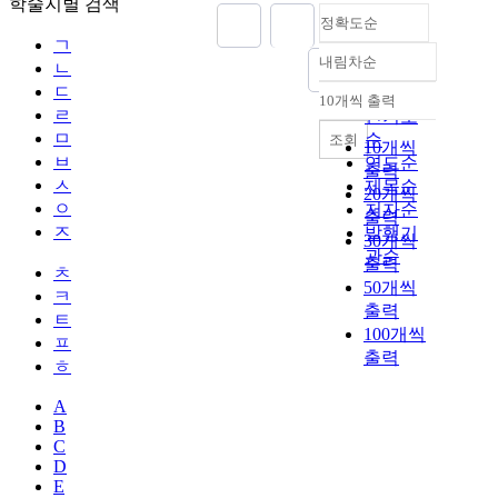
학술지별 검색
정확도순
ㄱ
내림차순
ㄴ
정확도
ㄷ
순
10개씩 출력
내림차순
ㄹ
인기도
ㅁ
순
조회
10개씩
ㅂ
연도순
출력
ㅅ
제목순
20개씩
ㅇ
저자순
출력
ㅈ
발행기
30개씩
관순
출력
ㅊ
50개씩
ㅋ
출력
ㅌ
100개씩
ㅍ
출력
ㅎ
A
B
C
D
E