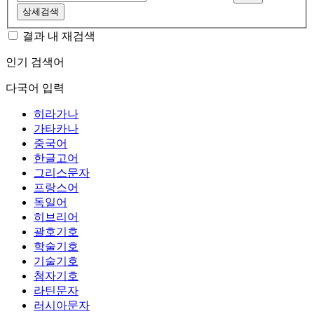
상세검색
결과 내 재검색
인기 검색어
다국어 입력
히라가나
가타카나
중국어
한글고어
그리스문자
프랑스어
독일어
히브리어
괄호기호
학술기호
기술기호
첨자기호
라틴문자
러시아문자