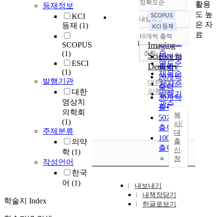
정확도순
활용
등재정보
도 높
KCI
내림차순
정확도
은 자
등재
(1)
순
료
10개씩 출력
내림차순
인기도
1
Imaging
SCOPUS
순
조회
(1)
Science in
10개씩
ESCI
연도순
Dentistry
출력
(1)
제목순
20개씩
발행기관
대한영상치
저자순
출력
대한
의학회
발행기
30개씩
영상치
관순
출력
의학회
복
50개씩
(1)
사/
출력
주제분류
대
100개씩
의약
출
출력
신
학
(1)
청
작성언어
한국
어
(1)
내보내기
내책장담기
학술지 Index
한글로보기