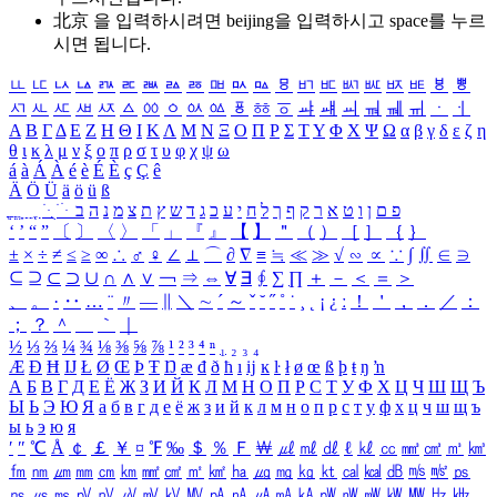
北京 을 입력하시려면
beijing
을 입력하시고 space를 누르
시면 됩니다.
ㅥ
ㅦ
ㅧ
ㅨ
ㅩ
ㅪ
ㅫ
ㅬ
ㅭ
ㅮ
ㅯ
ㅰ
ㅱ
ㅲ
ㅳ
ㅴ
ㅵ
ㅶ
ㅷ
ㅸ
ㅹ
ㅺ
ㅻ
ㅼ
ㅽ
ㅾ
ㅿ
ㆀ
ㆁ
ㆂ
ㆃ
ㆄ
ㆅ
ㆆ
ㆇ
ㆈ
ㆉ
ㆊ
ㆋ
ㆌ
ㆍ
ㆎ
Α
Β
Γ
Δ
Ε
Ζ
Η
Θ
Ι
Κ
Λ
Μ
Ν
Ξ
Ο
Π
Ρ
Σ
Τ
Υ
Φ
Χ
Ψ
Ω
α
β
γ
δ
ε
ζ
η
θ
ι
κ
λ
μ
ν
ξ
ο
π
ρ
σ
τ
υ
φ
χ
ψ
ω
á
à
Á
À
é
è
É
È
ç
Ç
ê
Ä
Ö
Ü
ä
ö
ü
ß
ְ
ֳ
ֲ
ֱ
ָ
ַ
ֵ
ֶ
ִ
ֹ
ּ
ֻ
ׂ
ׁ
ּ
ב
ה
נ
מ
צ
ת
ץ
ש
ד
ג
כ
ע
י
ח
ל
ך
ף
ק
ר
א
ט
ו
ן
ם
פ
‘
’
“
”
〔
〕
〈
〉
「
」
『
』
【
】
＂
（
）
［
］
｛
｝
±
×
÷
≠
≤
≥
∞
∴
♂
♀
∠
⊥
⌒
∂
∇
≡
≒
≪
≫
√
∽
∝
∵
∫
∬
∈
∋
⊆
⊇
⊂
⊃
∪
∩
∧
∨
￢
⇒
⇔
∀
∃
∮
∑
∏
＋
－
＜
＝
＞
、
。
·
‥
…
¨
〃
―
∥
＼
∼
´
～
ˇ
˘
˝
˚
˙
¸
˛
¡
¿
ː
！
＇
，
．
／
：
；
？
＾
＿
｀
｜
½
⅓
⅔
¼
¾
⅛
⅜
⅝
⅞
¹
²
³
⁴
ⁿ
₁
₂
₃
₄
Æ
Ð
Ħ
Ĳ
Ł
Ø
Œ
Þ
Ŧ
Ŋ
æ
đ
ð
ħ
ı
ĳ
ĸ
ŀ
ł
ø
œ
ß
þ
ŧ
ŋ
ŉ
А
Б
В
Г
Д
Е
Ё
Ж
З
И
Й
К
Л
М
Н
О
П
Р
С
Т
У
Ф
Х
Ц
Ч
Ш
Щ
Ъ
Ы
Ь
Э
Ю
Я
а
б
в
г
д
е
ё
ж
з
и
й
к
л
м
н
о
п
р
с
т
у
ф
х
ц
ч
ш
щ
ъ
ы
ь
э
ю
я
′
″
℃
Å
￠
￡
￥
¤
℉
‰
＄
％
Ｆ
￦
㎕
㎖
㎗
ℓ
㎘
㏄
㎣
㎤
㎥
㎦
㎙
㎚
㎛
㎜
㎝
㎞
㎟
㎠
㎡
㎢
㏊
㎍
㎎
㎏
㏏
㎈
㎉
㏈
㎧
㎨
㎰
㎱
㎲
㎳
㎴
㎵
㎶
㎷
㎸
㎹
㎀
㎁
㎂
㎃
㎄
㎺
㎻
㎽
㎾
㎿
㎐
㎑