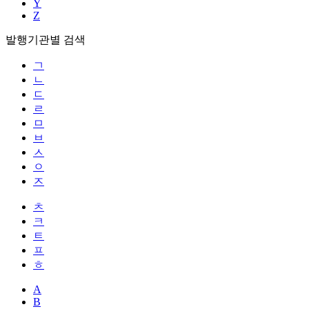
Y
Z
발행기관별 검색
ㄱ
ㄴ
ㄷ
ㄹ
ㅁ
ㅂ
ㅅ
ㅇ
ㅈ
ㅊ
ㅋ
ㅌ
ㅍ
ㅎ
A
B