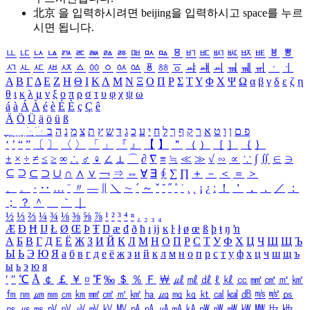
北京 을 입력하시려면
beijing
을 입력하시고 space를 누르
시면 됩니다.
ㅥ
ㅦ
ㅧ
ㅨ
ㅩ
ㅪ
ㅫ
ㅬ
ㅭ
ㅮ
ㅯ
ㅰ
ㅱ
ㅲ
ㅳ
ㅴ
ㅵ
ㅶ
ㅷ
ㅸ
ㅹ
ㅺ
ㅻ
ㅼ
ㅽ
ㅾ
ㅿ
ㆀ
ㆁ
ㆂ
ㆃ
ㆄ
ㆅ
ㆆ
ㆇ
ㆈ
ㆉ
ㆊ
ㆋ
ㆌ
ㆍ
ㆎ
Α
Β
Γ
Δ
Ε
Ζ
Η
Θ
Ι
Κ
Λ
Μ
Ν
Ξ
Ο
Π
Ρ
Σ
Τ
Υ
Φ
Χ
Ψ
Ω
α
β
γ
δ
ε
ζ
η
θ
ι
κ
λ
μ
ν
ξ
ο
π
ρ
σ
τ
υ
φ
χ
ψ
ω
á
à
Á
À
é
è
É
È
ç
Ç
ê
Ä
Ö
Ü
ä
ö
ü
ß
ְ
ֳ
ֲ
ֱ
ָ
ַ
ֵ
ֶ
ִ
ֹ
ּ
ֻ
ׂ
ׁ
ּ
ב
ה
נ
מ
צ
ת
ץ
ש
ד
ג
כ
ע
י
ח
ל
ך
ף
ק
ר
א
ט
ו
ן
ם
פ
‘
’
“
”
〔
〕
〈
〉
「
」
『
』
【
】
＂
（
）
［
］
｛
｝
±
×
÷
≠
≤
≥
∞
∴
♂
♀
∠
⊥
⌒
∂
∇
≡
≒
≪
≫
√
∽
∝
∵
∫
∬
∈
∋
⊆
⊇
⊂
⊃
∪
∩
∧
∨
￢
⇒
⇔
∀
∃
∮
∑
∏
＋
－
＜
＝
＞
、
。
·
‥
…
¨
〃
―
∥
＼
∼
´
～
ˇ
˘
˝
˚
˙
¸
˛
¡
¿
ː
！
＇
，
．
／
：
；
？
＾
＿
｀
｜
½
⅓
⅔
¼
¾
⅛
⅜
⅝
⅞
¹
²
³
⁴
ⁿ
₁
₂
₃
₄
Æ
Ð
Ħ
Ĳ
Ł
Ø
Œ
Þ
Ŧ
Ŋ
æ
đ
ð
ħ
ı
ĳ
ĸ
ŀ
ł
ø
œ
ß
þ
ŧ
ŋ
ŉ
А
Б
В
Г
Д
Е
Ё
Ж
З
И
Й
К
Л
М
Н
О
П
Р
С
Т
У
Ф
Х
Ц
Ч
Ш
Щ
Ъ
Ы
Ь
Э
Ю
Я
а
б
в
г
д
е
ё
ж
з
и
й
к
л
м
н
о
п
р
с
т
у
ф
х
ц
ч
ш
щ
ъ
ы
ь
э
ю
я
′
″
℃
Å
￠
￡
￥
¤
℉
‰
＄
％
Ｆ
￦
㎕
㎖
㎗
ℓ
㎘
㏄
㎣
㎤
㎥
㎦
㎙
㎚
㎛
㎜
㎝
㎞
㎟
㎠
㎡
㎢
㏊
㎍
㎎
㎏
㏏
㎈
㎉
㏈
㎧
㎨
㎰
㎱
㎲
㎳
㎴
㎵
㎶
㎷
㎸
㎹
㎀
㎁
㎂
㎃
㎄
㎺
㎻
㎽
㎾
㎿
㎐
㎑