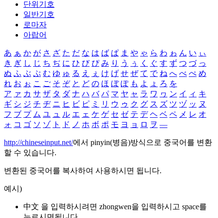
단위기호
일반기호
로마자
아랍어
あ
ぁ
か
が
さ
ざ
た
だ
な
は
ば
ぱ
ま
や
ゃ
ら
わ
ゎ
ん
い
ぃ
き
ぎ
し
じ
ち
ぢ
に
ひ
び
ぴ
み
り
う
ぅ
く
ぐ
す
ず
つ
づ
っ
ぬ
ふ
ぶ
ぷ
む
ゆ
ゅ
る
え
ぇ
け
げ
せ
ぜ
て
で
ね
へ
べ
ぺ
め
れ
お
ぉ
こ
ご
そ
ぞ
と
ど
の
ほ
ぼ
ぽ
も
よ
ょ
ろ
を
ア
ァ
カ
サ
ザ
タ
ダ
ナ
ハ
バ
パ
マ
ヤ
ャ
ラ
ワ
ヮ
ン
イ
ィ
キ
ギ
シ
ジ
チ
ヂ
ニ
ヒ
ビ
ピ
ミ
リ
ウ
ゥ
ク
グ
ス
ズ
ツ
ヅ
ッ
ヌ
フ
ブ
プ
ム
ユ
ュ
ル
エ
ェ
ケ
ゲ
セ
ゼ
テ
デ
ヘ
ベ
ペ
メ
レ
オ
ォ
コ
ゴ
ソ
ゾ
ト
ド
ノ
ホ
ボ
ポ
モ
ヨ
ョ
ロ
ヲ
―
http://chineseinput.net/
에서 pinyin(병음)방식으로 중국어를 변환
할 수 있습니다.
변환된 중국어를 복사하여 사용하시면 됩니다.
예시)
中文 을 입력하시려면
zhongwen
을 입력하시고 space를
누르시면됩니다.