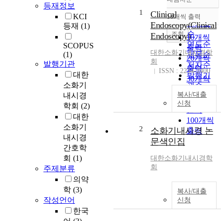
정확도
등재정보
1
순
Clinical
KCI
10개씩 출력
내림차순
인기도
Endoscopy(Clinical
등재
(1)
순
조회
Endoscopy)
10개씩
연도순
SCOPUS
출력
대한소화기내시경학
(1)
제목순
20개씩
회
발행기관
저자순
출력
ISSN : 2234-2400
대한
발행기
30개씩
소화기
관순
출력
복사/대출
내시경
50개씩
신청
학회
(2)
출력
대한
100개씩
소화기
2
소화기내시경 논
출력
내시경
문색인집
간호학
회
(1)
대한소화기내시경학
회
주제분류
의약
학
(3)
복사/대출
작성언어
신청
한국