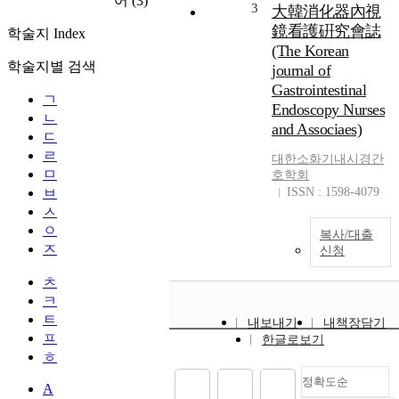
어
(3)
3
大韓消化器內視
鏡看護硏究會誌
학술지 Index
(The Korean
학술지별 검색
journal of
Gastrointestinal
ㄱ
Endoscopy Nurses
ㄴ
and Associaes)
ㄷ
ㄹ
대한소화기내시경간
ㅁ
호학회
ㅂ
ISSN : 1598-4079
ㅅ
ㅇ
복사/대출
ㅈ
신청
ㅊ
ㅋ
ㅌ
내보내기
내책장담기
ㅍ
한글로보기
ㅎ
정확도순
A