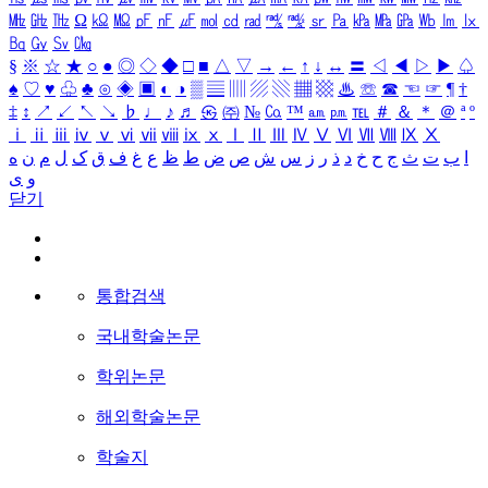
㎒
㎓
㎔
Ω
㏀
㏁
㎊
㎋
㎌
㏖
㏅
㎭
㎮
㎯
㏛
㎩
㎪
㎫
㎬
㏝
㏐
㏓
㏃
㏉
㏜
㏆
§
※
☆
★
○
●
◎
◇
◆
□
■
△
▽
→
←
↑
↓
↔
〓
◁
◀
▷
▶
♤
♠
♡
♥
♧
♣
⊙
◈
▣
◐
◑
▒
▤
▥
▨
▧
▦
▩
♨
☏
☎
☜
☞
¶
†
‡
↕
↗
↙
↖
↘
♭
♩
♪
♬
㉿
㈜
№
㏇
™
㏂
㏘
℡
＃
＆
＊
＠
ª
º
ⅰ
ⅱ
ⅲ
ⅳ
ⅴ
ⅵ
ⅶ
ⅷ
ⅸ
ⅹ
Ⅰ
Ⅱ
Ⅲ
Ⅳ
Ⅴ
Ⅵ
Ⅶ
Ⅷ
Ⅸ
Ⅹ
ا
ب
ت
ث
ج
ح
خ
د
ذ
ر
ز
س
ش
ص
ض
ط
ظ
ع
غ
ف
ق
ک
ل
م
ن
ه
و
ی
닫기
통합검색
국내학술논문
학위논문
해외학술논문
학술지