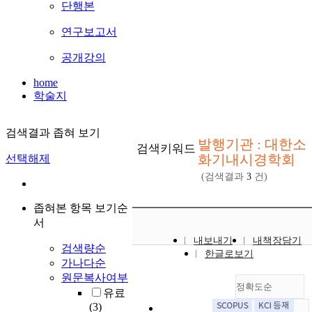
단행본
연구보고서
공개강의
home
학술지
검색결과 좁혀 보기
발행기관 : 대한소
검색키워드
화기내시경학회
선택해제
(검색결과
3
건)
좁혀본 항목 보기순
서
내보내기
내책장담기
검색량순
한글로보기
가나다순
원문복사여부
정확도순
유료
(3)
내림차순