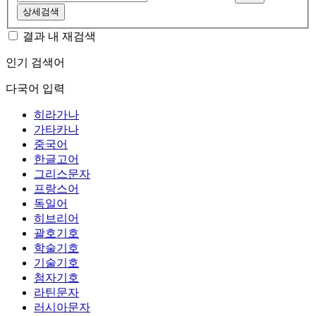
상세검색
결과 내 재검색
인기 검색어
다국어 입력
히라가나
가타카나
중국어
한글고어
그리스문자
프랑스어
독일어
히브리어
괄호기호
학술기호
기술기호
첨자기호
라틴문자
러시아문자