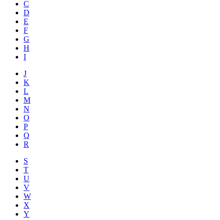
C
D
E
F
G
H
I
J
K
L
M
N
O
P
Q
R
S
T
U
V
W
X
Y