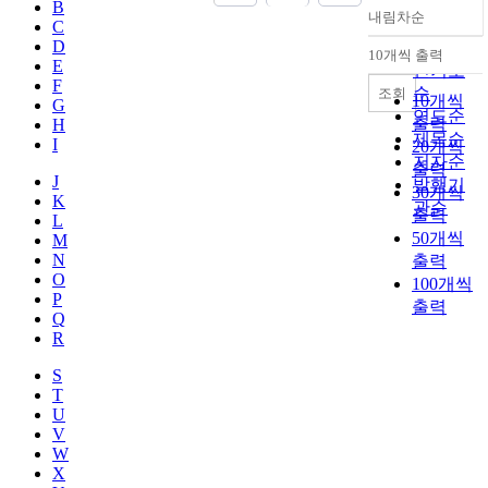
B
내림차순
정확도
C
D
순
10개씩 출력
내림차순
E
인기도
F
순
조회
10개씩
G
연도순
출력
H
제목순
I
20개씩
저자순
출력
J
발행기
30개씩
K
관순
출력
L
50개씩
M
N
출력
O
100개씩
P
출력
Q
R
S
T
U
V
W
X