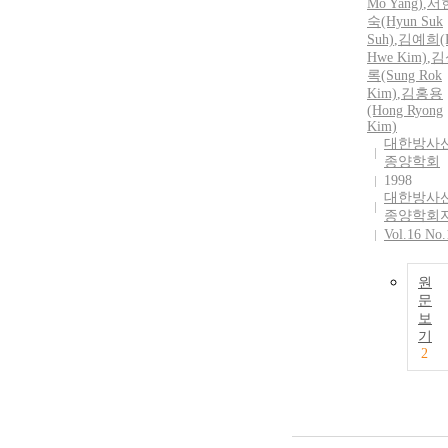
Mo Yang)
,
서
숙(Hyun Suk
Suh)
,
김예희(
Hwe Kim)
,
김
록(Sung Rok
Kim)
,
김홍용
(Hong Ryong
Kim)
대한방사
종양학회
1998
대한방사
종양학회
Vol.16 No.
원
문
보
기
2