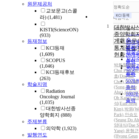
원문제공처
정확도순
교보문고(스콜
라)
(1,481)
내림차순
정확
1
순
대한방사
10개씩 출력
KISTI(ScienceON)
내림
인기
종양학회
(933)
순
조회
게재 논문
등재정보
10개
연도
통계적 오
KCI등재
출력
제목
(1,609)
현황
20개
저자
SCOPUS
출력
박희철(Hee
발행
(1,046)
30개
Chul Park)
,
최
KCI등재후보
관순
출력
호(Doo Ho
(263)
50개
Choi)
,
안성복
학술지명
(Song-Vogue
출력
Radiation
Ahn)
,
강진오(J
100
Oncology Journal
Oh Kang)
,
김
출력
(1,035)
석(Eun-Seog
대한방사선종
Kim)
,
박원(W
양학회지
(888)
Park)
,
안승도
(Seung Do Ah
주제분류
양대식(Dae S
의약학
(1,923)
Yang)
,
윤형근
발행연도
(Hyong Geun