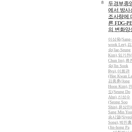
8
두경부종
에서 방사
조사량에 
른 FDG-P
의 변화양
이상욱(Sang-
wook Lee)
,
김
승(Jae-Seung
Kim)
,
임기천(
Chun Im)
,
류
숙(Jin Sook
Ryu)
,
이희관
(Hee Kwan Le
김종훈(Jong
Hoon Kim)
,
도(Seung Do
Ahn)
,
신성수
(Seong Soo
Shin)
,
윤상민
Sang Min Yoo
송시열(Siyeo
Song)
,
박진홍
(Jin-hong Pa