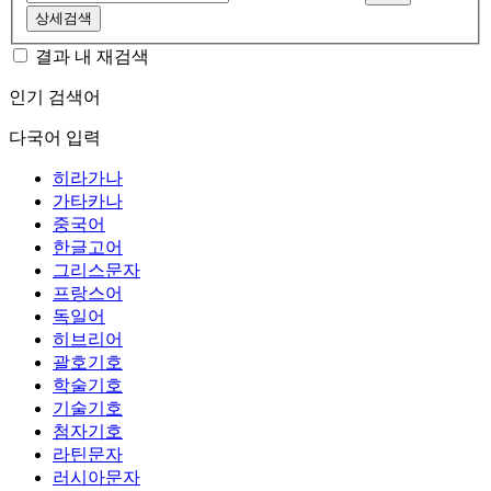
상세검색
결과 내 재검색
인기 검색어
다국어 입력
히라가나
가타카나
중국어
한글고어
그리스문자
프랑스어
독일어
히브리어
괄호기호
학술기호
기술기호
첨자기호
라틴문자
러시아문자