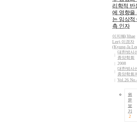
리학적 반
에 영향을
는 임상적
측 인자
이지혜(Jihae
Lee)
,
이경자
(Kyung-Ja Le
대한방사
종양학회
2008
대한방사
종양학회
Vol.26 No.
원
문
보
기
2