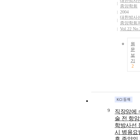
대한방사
종양학회
2004
대한방사
종양학회
Vol.22 No.
원
문
보
기
2
9
직장암에 
술 전 항
학방사선 
시 병용요
후 종양의