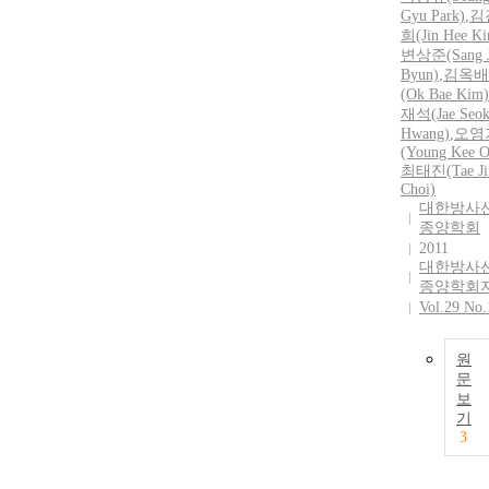
Gyu Park)
,
김
희(Jin Hee K
변상준(Sang 
Byun)
,
김옥배
(Ok Bae Kim)
재석(Jae Seo
Hwang)
,
오영
(Young Kee O
최태진(Tae Ji
Choi)
대한방사
종양학회
2011
대한방사
종양학회
Vol.29 No.
원
문
보
기
3