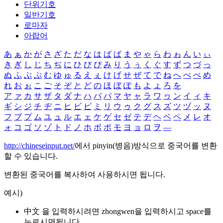
단위기호
일반기호
로마자
아랍어
あ
ぁ
か
が
さ
ざ
た
だ
な
は
ば
ぱ
ま
や
ゃ
ら
わ
ゎ
ん
い
ぃ
き
ぎ
し
じ
ち
ぢ
に
ひ
び
ぴ
み
り
う
ぅ
く
ぐ
す
ず
つ
づ
っ
ぬ
ふ
ぶ
ぷ
む
ゆ
ゅ
る
え
ぇ
け
げ
せ
ぜ
て
で
ね
へ
べ
ぺ
め
れ
お
ぉ
こ
ご
そ
ぞ
と
ど
の
ほ
ぼ
ぽ
も
よ
ょ
ろ
を
ア
ァ
カ
サ
ザ
タ
ダ
ナ
ハ
バ
パ
マ
ヤ
ャ
ラ
ワ
ヮ
ン
イ
ィ
キ
ギ
シ
ジ
チ
ヂ
ニ
ヒ
ビ
ピ
ミ
リ
ウ
ゥ
ク
グ
ス
ズ
ツ
ヅ
ッ
ヌ
フ
ブ
プ
ム
ユ
ュ
ル
エ
ェ
ケ
ゲ
セ
ゼ
テ
デ
ヘ
ベ
ペ
メ
レ
オ
ォ
コ
ゴ
ソ
ゾ
ト
ド
ノ
ホ
ボ
ポ
モ
ヨ
ョ
ロ
ヲ
―
http://chineseinput.net/
에서 pinyin(병음)방식으로 중국어를 변환
할 수 있습니다.
변환된 중국어를 복사하여 사용하시면 됩니다.
예시)
中文 을 입력하시려면
zhongwen
을 입력하시고 space를
누르시면됩니다.