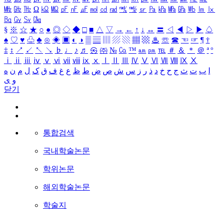
㎒
㎓
㎔
Ω
㏀
㏁
㎊
㎋
㎌
㏖
㏅
㎭
㎮
㎯
㏛
㎩
㎪
㎫
㎬
㏝
㏐
㏓
㏃
㏉
㏜
㏆
§
※
☆
★
○
●
◎
◇
◆
□
■
△
▽
→
←
↑
↓
↔
〓
◁
◀
▷
▶
♤
♠
♡
♥
♧
♣
⊙
◈
▣
◐
◑
▒
▤
▥
▨
▧
▦
▩
♨
☏
☎
☜
☞
¶
†
‡
↕
↗
↙
↖
↘
♭
♩
♪
♬
㉿
㈜
№
㏇
™
㏂
㏘
℡
＃
＆
＊
＠
ª
º
ⅰ
ⅱ
ⅲ
ⅳ
ⅴ
ⅵ
ⅶ
ⅷ
ⅸ
ⅹ
Ⅰ
Ⅱ
Ⅲ
Ⅳ
Ⅴ
Ⅵ
Ⅶ
Ⅷ
Ⅸ
Ⅹ
ا
ب
ت
ث
ج
ح
خ
د
ذ
ر
ز
س
ش
ص
ض
ط
ظ
ع
غ
ف
ق
ک
ل
م
ن
ه
و
ی
닫기
통합검색
국내학술논문
학위논문
해외학술논문
학술지