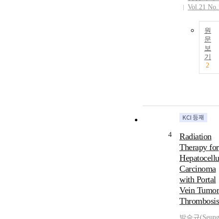
Vol.21 No.
원
문
보
기
2
4
Radiation
Therapy for
Hepatocellu
Carcinoma
with Portal
Vein Tumor
Thrombosis
박승규(Seun