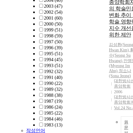
2004
(40)
종양학회
2003
(47)
의 학술민
2002
(54)
변화 추이
2001
(60)
학술 영향
2000
(50)
지수 개선
1999
(51)
위한 제안
1998
(59)
1997
(50)
김성환(Seon
1996
(39)
Hwan Kim)
,
1995
(51)
수(Seong Su
1994
(45)
Hwang)
,
안명
1993
(51)
(Myeong Im
Ahn)
,
정소나
1992
(32)
(Sona Jeong)
1991
(40)
대한방사
1990
(22)
종양학회
1989
(32)
2006
1988
(38)
대한방사
1987
(19)
종양학회
1986
(24)
Vol.24 No.
1985
(22)
1984
(46)
원
1983
(13)
문
작성언어
보