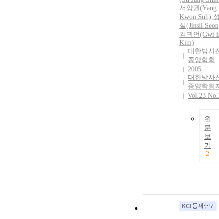
서양권(Yang
Kwon Suh)
,
실(Jinsil Seon
김귀언(Gwi E
Kim)
대한방사
종양학회
2005
대한방사
종양학회
Vol.23 No.
원
문
보
기
2