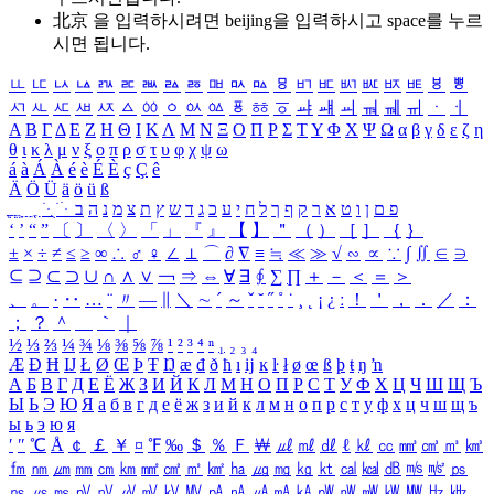
北京 을 입력하시려면
beijing
을 입력하시고 space를 누르
시면 됩니다.
ㅥ
ㅦ
ㅧ
ㅨ
ㅩ
ㅪ
ㅫ
ㅬ
ㅭ
ㅮ
ㅯ
ㅰ
ㅱ
ㅲ
ㅳ
ㅴ
ㅵ
ㅶ
ㅷ
ㅸ
ㅹ
ㅺ
ㅻ
ㅼ
ㅽ
ㅾ
ㅿ
ㆀ
ㆁ
ㆂ
ㆃ
ㆄ
ㆅ
ㆆ
ㆇ
ㆈ
ㆉ
ㆊ
ㆋ
ㆌ
ㆍ
ㆎ
Α
Β
Γ
Δ
Ε
Ζ
Η
Θ
Ι
Κ
Λ
Μ
Ν
Ξ
Ο
Π
Ρ
Σ
Τ
Υ
Φ
Χ
Ψ
Ω
α
β
γ
δ
ε
ζ
η
θ
ι
κ
λ
μ
ν
ξ
ο
π
ρ
σ
τ
υ
φ
χ
ψ
ω
á
à
Á
À
é
è
É
È
ç
Ç
ê
Ä
Ö
Ü
ä
ö
ü
ß
ְ
ֳ
ֲ
ֱ
ָ
ַ
ֵ
ֶ
ִ
ֹ
ּ
ֻ
ׂ
ׁ
ּ
ב
ה
נ
מ
צ
ת
ץ
ש
ד
ג
כ
ע
י
ח
ל
ך
ף
ק
ר
א
ט
ו
ן
ם
פ
‘
’
“
”
〔
〕
〈
〉
「
」
『
』
【
】
＂
（
）
［
］
｛
｝
±
×
÷
≠
≤
≥
∞
∴
♂
♀
∠
⊥
⌒
∂
∇
≡
≒
≪
≫
√
∽
∝
∵
∫
∬
∈
∋
⊆
⊇
⊂
⊃
∪
∩
∧
∨
￢
⇒
⇔
∀
∃
∮
∑
∏
＋
－
＜
＝
＞
、
。
·
‥
…
¨
〃
―
∥
＼
∼
´
～
ˇ
˘
˝
˚
˙
¸
˛
¡
¿
ː
！
＇
，
．
／
：
；
？
＾
＿
｀
｜
½
⅓
⅔
¼
¾
⅛
⅜
⅝
⅞
¹
²
³
⁴
ⁿ
₁
₂
₃
₄
Æ
Ð
Ħ
Ĳ
Ł
Ø
Œ
Þ
Ŧ
Ŋ
æ
đ
ð
ħ
ı
ĳ
ĸ
ŀ
ł
ø
œ
ß
þ
ŧ
ŋ
ŉ
А
Б
В
Г
Д
Е
Ё
Ж
З
И
Й
К
Л
М
Н
О
П
Р
С
Т
У
Ф
Х
Ц
Ч
Ш
Щ
Ъ
Ы
Ь
Э
Ю
Я
а
б
в
г
д
е
ё
ж
з
и
й
к
л
м
н
о
п
р
с
т
у
ф
х
ц
ч
ш
щ
ъ
ы
ь
э
ю
я
′
″
℃
Å
￠
￡
￥
¤
℉
‰
＄
％
Ｆ
￦
㎕
㎖
㎗
ℓ
㎘
㏄
㎣
㎤
㎥
㎦
㎙
㎚
㎛
㎜
㎝
㎞
㎟
㎠
㎡
㎢
㏊
㎍
㎎
㎏
㏏
㎈
㎉
㏈
㎧
㎨
㎰
㎱
㎲
㎳
㎴
㎵
㎶
㎷
㎸
㎹
㎀
㎁
㎂
㎃
㎄
㎺
㎻
㎽
㎾
㎿
㎐
㎑