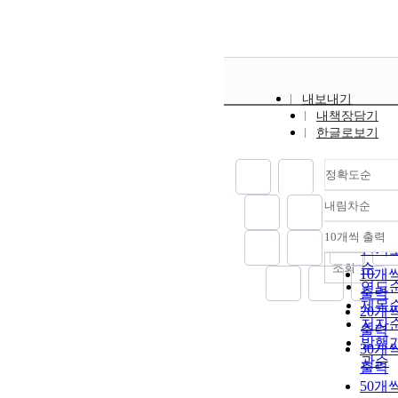
내보내기
내책장담기
한글로보기
정확도순
내림차순
정확
순
10개씩 출력
내림
인기
순
조회
10개
연도
출력
제목
20개
저자
출력
발행
30개
관순
출력
50개