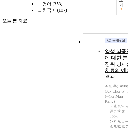
영어
(353)
기
한국어
(107)
2
오늘 본 자료
3
양성 뇌종
에 대한 
정위 방사
치료의 예
결과
최병옥(Byun
Ock Choi)
,
강
문(Ki Mun
Kang)
대한방사
종양학회
2003
대한방사
종양학회