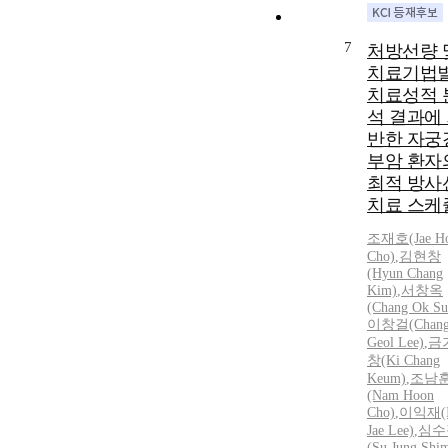
7
처방선량 
치료기법
치료성적 
석 결과에
반한 자궁
부암 환자
최적 방사
치료 스케
조재호(Jae H
Cho)
,
김현창
(Hyun Chang
Kim)
,
서창옥
(Chang Ok Su
이창걸(Chan
Geol Lee)
,
금
창(Ki Chang
Keum)
,
조남
(Nam Hoon
Cho)
,
이익재(
Jae Lee)
,
심수
(Su Jung Shi