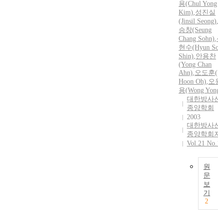
용(Chul Yong
Kim)
,
성진실
(Jinsil Seong)
승창(Seung
Chang Sohn)
,
현수(Hyun S
Shin)
,
안용찬
(Yong Chan
Ahn)
,
오도훈(
Hoon Oh)
,
오
용(Wong Yon
대한방사
종양학회
2003
대한방사
종양학회
Vol.21 No.
원
문
보
기
2