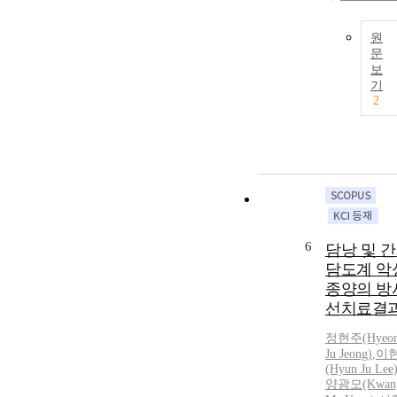
원
문
보
기
2
6
담낭 및 
담도계 악
종양의 방
선치료결
정현주(Hyeo
Ju Jeong)
,
이
(Hyun Ju Lee
양광모(Kwan