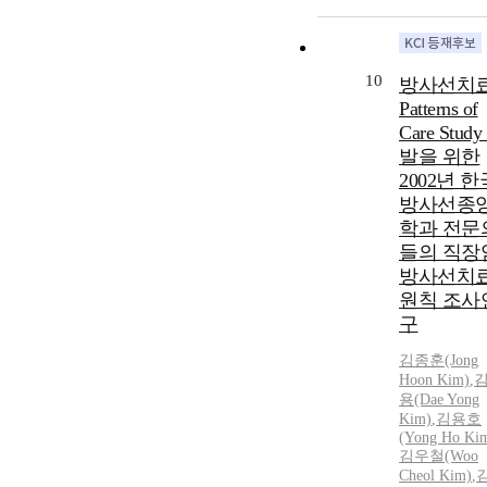
10
방사선치
Patterns of
Care Stud
발을 위한
2002년 한
방사선종
학과 전문
들의 직장
방사선치
원칙 조사
구
김종훈(Jong
Hoon Kim)
,
용(Dae Yong
Kim)
,
김용호
(Yong Ho Ki
김우철(Woo
Cheol Kim)
,