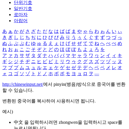
단위기호
일반기호
로마자
아랍어
あ
ぁ
か
が
さ
ざ
た
だ
な
は
ば
ぱ
ま
や
ゃ
ら
わ
ゎ
ん
い
ぃ
き
ぎ
し
じ
ち
ぢ
に
ひ
び
ぴ
み
り
う
ぅ
く
ぐ
す
ず
つ
づ
っ
ぬ
ふ
ぶ
ぷ
む
ゆ
ゅ
る
え
ぇ
け
げ
せ
ぜ
て
で
ね
へ
べ
ぺ
め
れ
お
ぉ
こ
ご
そ
ぞ
と
ど
の
ほ
ぼ
ぽ
も
よ
ょ
ろ
を
ア
ァ
カ
サ
ザ
タ
ダ
ナ
ハ
バ
パ
マ
ヤ
ャ
ラ
ワ
ヮ
ン
イ
ィ
キ
ギ
シ
ジ
チ
ヂ
ニ
ヒ
ビ
ピ
ミ
リ
ウ
ゥ
ク
グ
ス
ズ
ツ
ヅ
ッ
ヌ
フ
ブ
プ
ム
ユ
ュ
ル
エ
ェ
ケ
ゲ
セ
ゼ
テ
デ
ヘ
ベ
ペ
メ
レ
オ
ォ
コ
ゴ
ソ
ゾ
ト
ド
ノ
ホ
ボ
ポ
モ
ヨ
ョ
ロ
ヲ
―
http://chineseinput.net/
에서 pinyin(병음)방식으로 중국어를 변환
할 수 있습니다.
변환된 중국어를 복사하여 사용하시면 됩니다.
예시)
中文 을 입력하시려면
zhongwen
을 입력하시고 space를
누르시면됩니다.