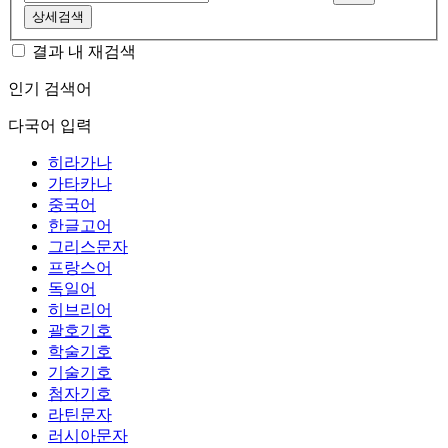
상세검색
결과 내 재검색
인기 검색어
다국어 입력
히라가나
가타카나
중국어
한글고어
그리스문자
프랑스어
독일어
히브리어
괄호기호
학술기호
기술기호
첨자기호
라틴문자
러시아문자