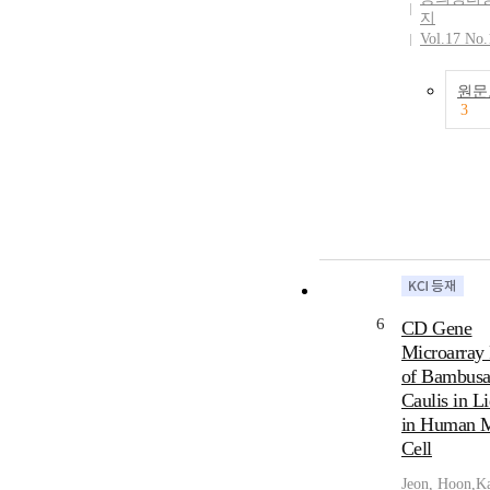
지
Vol.17 No.
원문
3
6
CD Gene
Microarray 
of Bambus
Caulis in 
in Human 
Cell
Jeon, Hoon
,
K