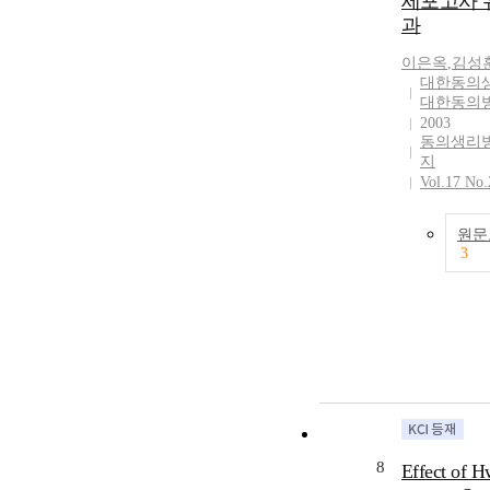
세포고사 
과
이은옥
,
김성
대한동의
대한동의
2003
동의생리
지
Vol.17 No.
원문
3
8
Effect of 