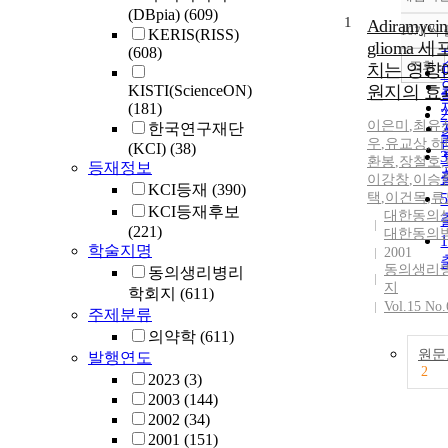
(DBpia)
(609)
1
Adiramyci
10개씩
KERIS(RISS)
glioma 
(608)
조회
치는 영향
KISTI(ScienceON)
원지의 효
(181)
이은미
,
최유
한국연구재단
우
,
유교상
,
하
(KCI)
(38)
환봉
,
장철호
,
등재정보
이강창
,
이승
KCI등재
(390)
택
,
이건목
,
류
KCI등재후보
대한동의
(221)
대한동의
학술지명
2001
동의생리
동의생리병리
지
학회지
(611)
Vol.15 No.
주제분류
의약학
(611)
원문
발행연도
2
2023
(3)
2003
(144)
2002
(34)
2001
(151)