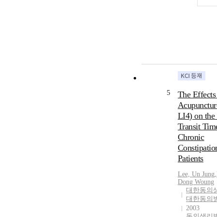
5
The Effects
Acupunctur
LI4) on the
Transit Tim
Chronic
Constipatio
Patients
Lee, Un Jung
,
Dong Woung
대한동의
대한동의
2003
동의생리