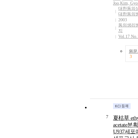
Joo
,
Kim, Gyo
대한동의
대한동의
2003
동의생리
지
Vol.17 No.
원문
3
7
夏枯草 ethy
acetate분
U937세포