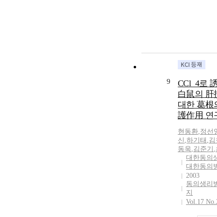
9
CCl_4로
白鼠의 肝
대한 葛根
護作用 연
현동환
,
정선
신
,
하기태
,
김
동욱
,
김준기
,
대한동의
대한동의
2003
동의생리
지
Vol.17 No.