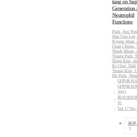
tang on Sup
Generation
Neutrophil
Functions
Park, Soo Yo
Han Geu
,
Lee,
Kyung
,
Ahan, 
Chan
,
Chung, 
Wook
,
Moon, J
Young
,
Park, 
Dong
,
Kim, Ju
Ki
,
Choi, Dall
Yeong
,
Kim, C
Ho
,
Park, Wo
대한동의
대한동의
2003
동의생리
지
Vol.17 No.
원문
3