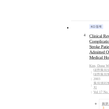
4
Clinical Re
Complicatio
Stroke Pati
Admitted Or
Medical Hos
Kim, Dong W
대한동의
대한동의
2003
동의생리
지
Vol.17 No.
원문
3