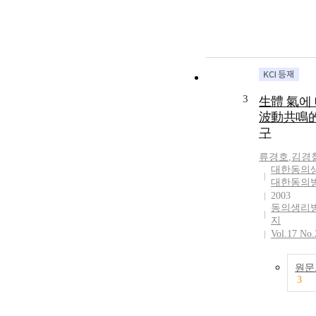
3
生體 氣에
波動共鳴的
구
류경호
,
김경
대한동의
대한동의
2003
동의생리
지
Vol.17 No.
원문
3