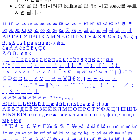
北京 을 입력하시려면
beijing
을 입력하시고 space를 누르
시면 됩니다.
ㅥ
ㅦ
ㅧ
ㅨ
ㅩ
ㅪ
ㅫ
ㅬ
ㅭ
ㅮ
ㅯ
ㅰ
ㅱ
ㅲ
ㅳ
ㅴ
ㅵ
ㅶ
ㅷ
ㅸ
ㅹ
ㅺ
ㅻ
ㅼ
ㅽ
ㅾ
ㅿ
ㆀ
ㆁ
ㆂ
ㆃ
ㆄ
ㆅ
ㆆ
ㆇ
ㆈ
ㆉ
ㆊ
ㆋ
ㆌ
ㆍ
ㆎ
Α
Β
Γ
Δ
Ε
Ζ
Η
Θ
Ι
Κ
Λ
Μ
Ν
Ξ
Ο
Π
Ρ
Σ
Τ
Υ
Φ
Χ
Ψ
Ω
α
β
γ
δ
ε
ζ
η
θ
ι
κ
λ
μ
ν
ξ
ο
π
ρ
σ
τ
υ
φ
χ
ψ
ω
á
à
Á
À
é
è
É
È
ç
Ç
ê
Ä
Ö
Ü
ä
ö
ü
ß
ְ
ֳ
ֲ
ֱ
ָ
ַ
ֵ
ֶ
ִ
ֹ
ּ
ֻ
ׂ
ׁ
ּ
ב
ה
נ
מ
צ
ת
ץ
ש
ד
ג
כ
ע
י
ח
ל
ך
ף
ק
ר
א
ט
ו
ן
ם
פ
‘
’
“
”
〔
〕
〈
〉
「
」
『
』
【
】
＂
（
）
［
］
｛
｝
±
×
÷
≠
≤
≥
∞
∴
♂
♀
∠
⊥
⌒
∂
∇
≡
≒
≪
≫
√
∽
∝
∵
∫
∬
∈
∋
⊆
⊇
⊂
⊃
∪
∩
∧
∨
￢
⇒
⇔
∀
∃
∮
∑
∏
＋
－
＜
＝
＞
、
。
·
‥
…
¨
〃
―
∥
＼
∼
´
～
ˇ
˘
˝
˚
˙
¸
˛
¡
¿
ː
！
＇
，
．
／
：
；
？
＾
＿
｀
｜
½
⅓
⅔
¼
¾
⅛
⅜
⅝
⅞
¹
²
³
⁴
ⁿ
₁
₂
₃
₄
Æ
Ð
Ħ
Ĳ
Ł
Ø
Œ
Þ
Ŧ
Ŋ
æ
đ
ð
ħ
ı
ĳ
ĸ
ŀ
ł
ø
œ
ß
þ
ŧ
ŋ
ŉ
А
Б
В
Г
Д
Е
Ё
Ж
З
И
Й
К
Л
М
Н
О
П
Р
С
Т
У
Ф
Х
Ц
Ч
Ш
Щ
Ъ
Ы
Ь
Э
Ю
Я
а
б
в
г
д
е
ё
ж
з
и
й
к
л
м
н
о
п
р
с
т
у
ф
х
ц
ч
ш
щ
ъ
ы
ь
э
ю
я
′
″
℃
Å
￠
￡
￥
¤
℉
‰
＄
％
Ｆ
￦
㎕
㎖
㎗
ℓ
㎘
㏄
㎣
㎤
㎥
㎦
㎙
㎚
㎛
㎜
㎝
㎞
㎟
㎠
㎡
㎢
㏊
㎍
㎎
㎏
㏏
㎈
㎉
㏈
㎧
㎨
㎰
㎱
㎲
㎳
㎴
㎵
㎶
㎷
㎸
㎹
㎀
㎁
㎂
㎃
㎄
㎺
㎻
㎽
㎾
㎿
㎐
㎑