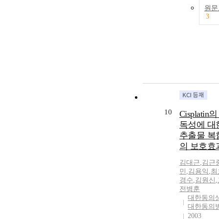
원문
3
10
Cisplati
독성에 대
추출물 복
의 보호효
김대근
,
김근
민
,
김용익
,
최
경수
,
김원신
,
전병훈
대한동의
대한동의
2003