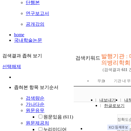
단행본
연구보고서
공개강의
home
국내학술논문
발행기관 :
검색결과 좁혀 보기
검색키워드
의병리학회
선택해제
(검색결과
611
건
무료
기관 내 
좁혀본 항목 보기순서
검색량순
내보내기
내
가나다순
한글로보기
원문유무
원문있음
(611)
정확도
원문제공처
누리미디어
내림차