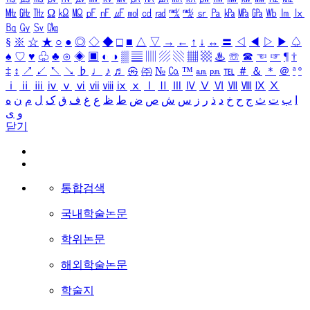
㎒
㎓
㎔
Ω
㏀
㏁
㎊
㎋
㎌
㏖
㏅
㎭
㎮
㎯
㏛
㎩
㎪
㎫
㎬
㏝
㏐
㏓
㏃
㏉
㏜
㏆
§
※
☆
★
○
●
◎
◇
◆
□
■
△
▽
→
←
↑
↓
↔
〓
◁
◀
▷
▶
♤
♠
♡
♥
♧
♣
⊙
◈
▣
◐
◑
▒
▤
▥
▨
▧
▦
▩
♨
☏
☎
☜
☞
¶
†
‡
↕
↗
↙
↖
↘
♭
♩
♪
♬
㉿
㈜
№
㏇
™
㏂
㏘
℡
＃
＆
＊
＠
ª
º
ⅰ
ⅱ
ⅲ
ⅳ
ⅴ
ⅵ
ⅶ
ⅷ
ⅸ
ⅹ
Ⅰ
Ⅱ
Ⅲ
Ⅳ
Ⅴ
Ⅵ
Ⅶ
Ⅷ
Ⅸ
Ⅹ
ا
ب
ت
ث
ج
ح
خ
د
ذ
ر
ز
س
ش
ص
ض
ط
ظ
ع
غ
ف
ق
ک
ل
م
ن
ه
و
ی
닫기
통합검색
국내학술논문
학위논문
해외학술논문
학술지