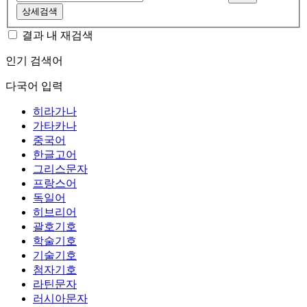
상세검색
결과 내 재검색
인기 검색어
다국어 입력
히라가나
가타카나
중국어
한글고어
그리스문자
프랑스어
독일어
히브리어
괄호기호
학술기호
기술기호
첨자기호
라틴문자
러시아문자