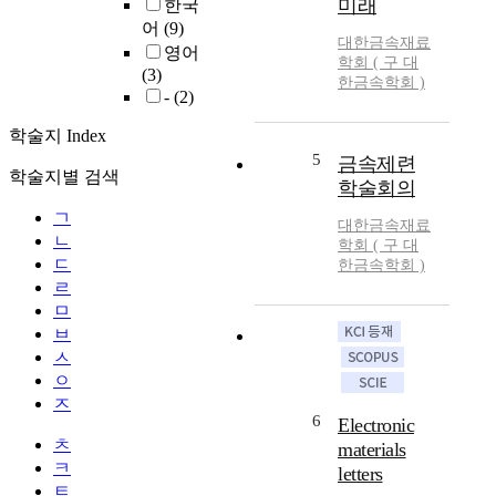
미래
한국
어
(9)
대한금속재료
영어
학회 ( 구 대
(3)
한금속학회 )
-
(2)
학술지 Index
5
금속제련
학술지별 검색
학술회의
ㄱ
대한금속재료
ㄴ
학회 ( 구 대
ㄷ
한금속학회 )
ㄹ
ㅁ
ㅂ
ㅅ
ㅇ
ㅈ
6
Electronic
ㅊ
materials
ㅋ
letters
ㅌ