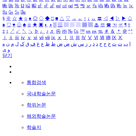
㎒
㎓
㎔
Ω
㏀
㏁
㎊
㎋
㎌
㏖
㏅
㎭
㎮
㎯
㏛
㎩
㎪
㎫
㎬
㏝
㏐
㏓
㏃
㏉
㏜
㏆
§
※
☆
★
○
●
◎
◇
◆
□
■
△
▽
→
←
↑
↓
↔
〓
◁
◀
▷
▶
♤
♠
♡
♥
♧
♣
⊙
◈
▣
◐
◑
▒
▤
▥
▨
▧
▦
▩
♨
☏
☎
☜
☞
¶
†
‡
↕
↗
↙
↖
↘
♭
♩
♪
♬
㉿
㈜
№
㏇
™
㏂
㏘
℡
＃
＆
＊
＠
ª
º
ⅰ
ⅱ
ⅲ
ⅳ
ⅴ
ⅵ
ⅶ
ⅷ
ⅸ
ⅹ
Ⅰ
Ⅱ
Ⅲ
Ⅳ
Ⅴ
Ⅵ
Ⅶ
Ⅷ
Ⅸ
Ⅹ
ا
ب
ت
ث
ج
ح
خ
د
ذ
ر
ز
س
ش
ص
ض
ط
ظ
ع
غ
ف
ق
ک
ل
م
ن
ه
و
ی
닫기
통합검색
국내학술논문
학위논문
해외학술논문
학술지