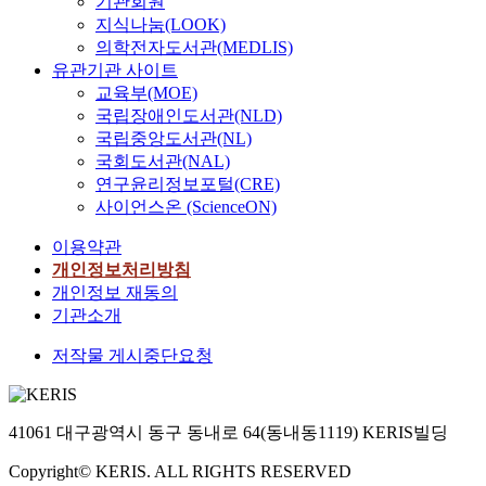
기관회원
지식나눔(LOOK)
의학전자도서관(MEDLIS)
유관기관 사이트
교육부(MOE)
국립장애인도서관(NLD)
국립중앙도서관(NL)
국회도서관(NAL)
연구윤리정보포털(CRE)
사이언스온 (ScienceON)
이용약관
개인정보처리방침
개인정보 재동의
기관소개
저작물 게시중단요청
41061 대구광역시 동구 동내로 64(동내동1119) KERIS빌딩
Copyright© KERIS. ALL RIGHTS RESERVED