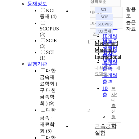
정확도순
등재정보
활용
KCI
내림차순
정확도
도
등재
(4)
순
높은
10개씩 출력
내림차순
인기도
자료
SCOPUS
순
조회
(3)
10개씩
SCIE
연도순
1
Metals and
출력
(3)
제목순
20개씩
Materials
SCI
저자순
출력
International
(1)
발행기
30개씩
발행기관
관순
대한금속ᆞ재
출력
대한
료학회
50개씩
금속재
출력
료학회 (
100개씩
복
구 대한
출력
사/
금속학
대
회 )
(9)
출
대한
2
신
청
금속ᆞ
재료학
금속공학
회
(5)
실험
대한