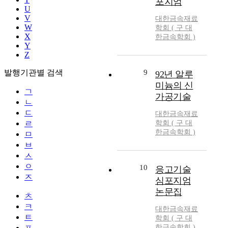
포지엄
U
V
대한금속재료
W
학회 ( 구 대
X
한금속학회 )
Y
Z
발행기관별 검색
9
92년 알루
미늄의 신
ㄱ
가공기술
ㄴ
ㄷ
대한금속재료
ㄹ
학회 ( 구 대
한금속학회 )
ㅁ
ㅂ
ㅅ
ㅇ
10
응고기술
ㅈ
심포지엄
논문집
ㅊ
ㅋ
대한금속재료
ㅌ
학회 ( 구 대
ㅍ
한금속학회 )