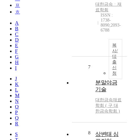
대한금속ㆍ재
ㅍ
료학회
ㅎ
ISSN :
1738-
A
8090;2093-
B
6788
C
D
E
복
F
사/
G
대
H
출
7
I
신
청
J
분말야금
K
기술
L
M
대한금속재료
N
학회 ( 구 대
O
한금속학회 )
P
Q
R
8
상변태 심
S
T