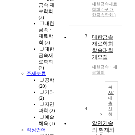
대한금속재료
금속·재
학회 ( 구 대
료학회
한금속학회 )
(3)
대한
금속ㆍ
재료학
3
대한금속
회
(3)
재료학회
대한
학술대회
금속재
개요집
료학회
대한금속ㆍ재
(2)
료학회
주제분류
공학
(20)
복
기타
사/
(2)
대
출
자연
4
신
과학
(2)
청
예술
압연기술
체육
(1)
의 현재와
작성언어