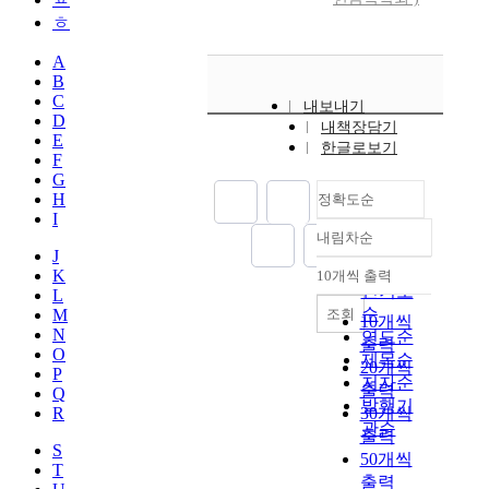
ㅎ
A
B
C
내보내기
D
내책장담기
E
한글로보기
F
G
H
정확도순
I
내림차순
정확도
J
순
K
10개씩 출력
내림차순
인기도
L
순
조회
M
10개씩
N
연도순
출력
O
제목순
20개씩
P
저자순
출력
Q
발행기
R
30개씩
관순
출력
S
50개씩
T
출력