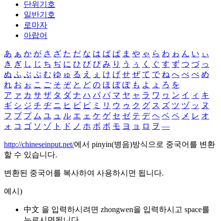
단위기호
일반기호
로마자
아랍어
あ
ぁ
か
が
さ
ざ
た
だ
な
は
ば
ぱ
ま
や
ゃ
ら
わ
ゎ
ん
い
ぃ
き
ぎ
し
じ
ち
ぢ
に
ひ
び
ぴ
み
り
う
ぅ
く
ぐ
す
ず
つ
づ
っ
ぬ
ふ
ぶ
ぷ
む
ゆ
ゅ
る
え
ぇ
け
げ
せ
ぜ
て
で
ね
へ
べ
ぺ
め
れ
お
ぉ
こ
ご
そ
ぞ
と
ど
の
ほ
ぼ
ぽ
も
よ
ょ
ろ
を
ア
ァ
カ
サ
ザ
タ
ダ
ナ
ハ
バ
パ
マ
ヤ
ャ
ラ
ワ
ヮ
ン
イ
ィ
キ
ギ
シ
ジ
チ
ヂ
ニ
ヒ
ビ
ピ
ミ
リ
ウ
ゥ
ク
グ
ス
ズ
ツ
ヅ
ッ
ヌ
フ
ブ
プ
ム
ユ
ュ
ル
エ
ェ
ケ
ゲ
セ
ゼ
テ
デ
ヘ
ベ
ペ
メ
レ
オ
ォ
コ
ゴ
ソ
ゾ
ト
ド
ノ
ホ
ボ
ポ
モ
ヨ
ョ
ロ
ヲ
―
http://chineseinput.net/
에서 pinyin(병음)방식으로 중국어를 변환
할 수 있습니다.
변환된 중국어를 복사하여 사용하시면 됩니다.
예시)
中文 을 입력하시려면
zhongwen
을 입력하시고 space를
누르시면됩니다.