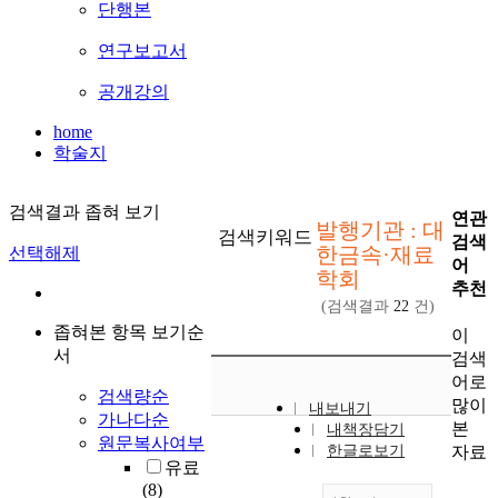
단행본
연구보고서
공개강의
home
학술지
검색결과 좁혀 보기
연관
발행기관 : 대
검색키워드
검색
한금속·재료
선택해제
어
학회
추천
(검색결과
22
건)
좁혀본 항목 보기순
이
서
검색
어로
검색량순
많이
내보내기
가나다순
본
내책장담기
원문복사여부
자료
한글로보기
유료
(8)