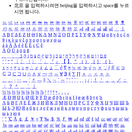
北京 을 입력하시려면
beijing
을 입력하시고 space를 누르
시면 됩니다.
ㅥ
ㅦ
ㅧ
ㅨ
ㅩ
ㅪ
ㅫ
ㅬ
ㅭ
ㅮ
ㅯ
ㅰ
ㅱ
ㅲ
ㅳ
ㅴ
ㅵ
ㅶ
ㅷ
ㅸ
ㅹ
ㅺ
ㅻ
ㅼ
ㅽ
ㅾ
ㅿ
ㆀ
ㆁ
ㆂ
ㆃ
ㆄ
ㆅ
ㆆ
ㆇ
ㆈ
ㆉ
ㆊ
ㆋ
ㆌ
ㆍ
ㆎ
Α
Β
Γ
Δ
Ε
Ζ
Η
Θ
Ι
Κ
Λ
Μ
Ν
Ξ
Ο
Π
Ρ
Σ
Τ
Υ
Φ
Χ
Ψ
Ω
α
β
γ
δ
ε
ζ
η
θ
ι
κ
λ
μ
ν
ξ
ο
π
ρ
σ
τ
υ
φ
χ
ψ
ω
á
à
Á
À
é
è
É
È
ç
Ç
ê
Ä
Ö
Ü
ä
ö
ü
ß
ְ
ֳ
ֲ
ֱ
ָ
ַ
ֵ
ֶ
ִ
ֹ
ּ
ֻ
ׂ
ׁ
ּ
ב
ה
נ
מ
צ
ת
ץ
ש
ד
ג
כ
ע
י
ח
ל
ך
ף
ק
ר
א
ט
ו
ן
ם
פ
‘
’
“
”
〔
〕
〈
〉
「
」
『
』
【
】
＂
（
）
［
］
｛
｝
±
×
÷
≠
≤
≥
∞
∴
♂
♀
∠
⊥
⌒
∂
∇
≡
≒
≪
≫
√
∽
∝
∵
∫
∬
∈
∋
⊆
⊇
⊂
⊃
∪
∩
∧
∨
￢
⇒
⇔
∀
∃
∮
∑
∏
＋
－
＜
＝
＞
、
。
·
‥
…
¨
〃
―
∥
＼
∼
´
～
ˇ
˘
˝
˚
˙
¸
˛
¡
¿
ː
！
＇
，
．
／
：
；
？
＾
＿
｀
｜
½
⅓
⅔
¼
¾
⅛
⅜
⅝
⅞
¹
²
³
⁴
ⁿ
₁
₂
₃
₄
Æ
Ð
Ħ
Ĳ
Ł
Ø
Œ
Þ
Ŧ
Ŋ
æ
đ
ð
ħ
ı
ĳ
ĸ
ŀ
ł
ø
œ
ß
þ
ŧ
ŋ
ŉ
А
Б
В
Г
Д
Е
Ё
Ж
З
И
Й
К
Л
М
Н
О
П
Р
С
Т
У
Ф
Х
Ц
Ч
Ш
Щ
Ъ
Ы
Ь
Э
Ю
Я
а
б
в
г
д
е
ё
ж
з
и
й
к
л
м
н
о
п
р
с
т
у
ф
х
ц
ч
ш
щ
ъ
ы
ь
э
ю
я
′
″
℃
Å
￠
￡
￥
¤
℉
‰
＄
％
Ｆ
￦
㎕
㎖
㎗
ℓ
㎘
㏄
㎣
㎤
㎥
㎦
㎙
㎚
㎛
㎜
㎝
㎞
㎟
㎠
㎡
㎢
㏊
㎍
㎎
㎏
㏏
㎈
㎉
㏈
㎧
㎨
㎰
㎱
㎲
㎳
㎴
㎵
㎶
㎷
㎸
㎹
㎀
㎁
㎂
㎃
㎄
㎺
㎻
㎽
㎾
㎿
㎐
㎑