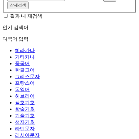
상세검색
결과 내 재검색
인기 검색어
다국어 입력
히라가나
가타카나
중국어
한글고어
그리스문자
프랑스어
독일어
히브리어
괄호기호
학술기호
기술기호
첨자기호
라틴문자
러시아문자