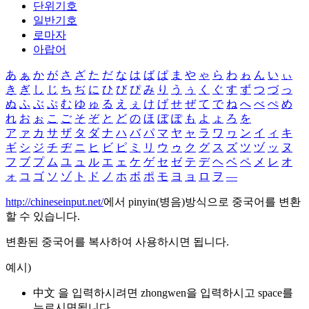
단위기호
일반기호
로마자
아랍어
あ
ぁ
か
が
さ
ざ
た
だ
な
は
ば
ぱ
ま
や
ゃ
ら
わ
ゎ
ん
い
ぃ
き
ぎ
し
じ
ち
ぢ
に
ひ
び
ぴ
み
り
う
ぅ
く
ぐ
す
ず
つ
づ
っ
ぬ
ふ
ぶ
ぷ
む
ゆ
ゅ
る
え
ぇ
け
げ
せ
ぜ
て
で
ね
へ
べ
ぺ
め
れ
お
ぉ
こ
ご
そ
ぞ
と
ど
の
ほ
ぼ
ぽ
も
よ
ょ
ろ
を
ア
ァ
カ
サ
ザ
タ
ダ
ナ
ハ
バ
パ
マ
ヤ
ャ
ラ
ワ
ヮ
ン
イ
ィ
キ
ギ
シ
ジ
チ
ヂ
ニ
ヒ
ビ
ピ
ミ
リ
ウ
ゥ
ク
グ
ス
ズ
ツ
ヅ
ッ
ヌ
フ
ブ
プ
ム
ユ
ュ
ル
エ
ェ
ケ
ゲ
セ
ゼ
テ
デ
ヘ
ベ
ペ
メ
レ
オ
ォ
コ
ゴ
ソ
ゾ
ト
ド
ノ
ホ
ボ
ポ
モ
ヨ
ョ
ロ
ヲ
―
http://chineseinput.net/
에서 pinyin(병음)방식으로 중국어를 변환
할 수 있습니다.
변환된 중국어를 복사하여 사용하시면 됩니다.
예시)
中文 을 입력하시려면
zhongwen
을 입력하시고 space를
누르시면됩니다.