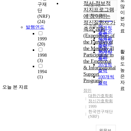
로
정서-정보적
구재
내림차순
많
정확도
지지프로그램
단
이
순
에 참여하는
10개씩 출력
(NRF)
내림차순
본
인기도
(24)
정신질환자 가
자
순
조회
발행연도
10개씩
족의 경험
료
연도순
출력
(Experiences of
제목순
1999
20개씩
the Families of
(20)
저자순
출력
the Mentally ill
발행기
활
30개씩
Participating in
1998
관순
용
출력
(3)
the Emotional
도
50개씩
& Informational
높
출력
1994
Support
은
(1)
100개씩
Program)
자
출력
오늘 본 자료
료
정민
대한간호학회
정신간호학회
1999
한국연구재단
(NRF)
원문보