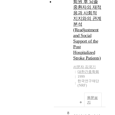
퇴원 후 뇌졸
중환자의 재적
응과 사회적
지지와의 관계
분석
(Readjustment
and Social
Support of the
Post
Hospitalized
Stroke Patients)
서문자
,
김국기
대한간호학회
1999
한국연구재단
(NRF)
원문보
기
8