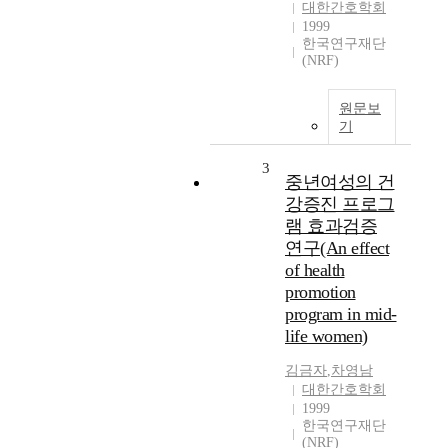
대한간호학회
1999
한국연구재단
(NRF)
원문보
기
3
중년여성의 건
강증진 프로그
램 효과검증
연구(An effect
of health
promotion
program in mid-
life women)
김금자
,
차영남
대한간호학회
1999
한국연구재단
(NRF)