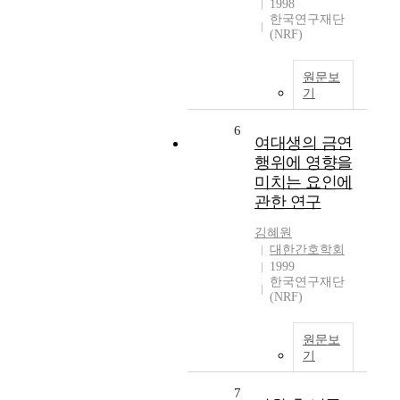
1998
한국연구재단
(NRF)
원문보
기
6
여대생의 금연
행위에 영향을
미치는 요인에
관한 연구
김혜원
대한간호학회
1999
한국연구재단
(NRF)
원문보
기
7