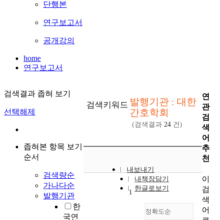
단행본
연구보고서
공개강의
home
연구보고서
검색결과 좁혀 보기
연
발행기관 : 대한
검색키워드
관
간호학회
선택해제
검
(검색결과
24
건)
색
어
좁혀본 항목 보기
추
순서
천
내보내기
검색량순
이
내책장담기
가나다순
한글로보기
검
1
발행기관
색
한
어
정확도순
국연