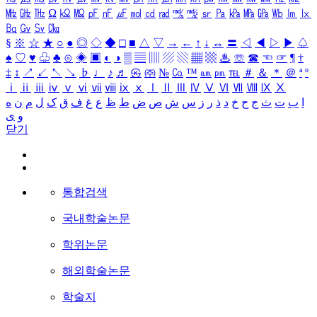
㎒
㎓
㎔
Ω
㏀
㏁
㎊
㎋
㎌
㏖
㏅
㎭
㎮
㎯
㏛
㎩
㎪
㎫
㎬
㏝
㏐
㏓
㏃
㏉
㏜
㏆
§
※
☆
★
○
●
◎
◇
◆
□
■
△
▽
→
←
↑
↓
↔
〓
◁
◀
▷
▶
♤
♠
♡
♥
♧
♣
⊙
◈
▣
◐
◑
▒
▤
▥
▨
▧
▦
▩
♨
☏
☎
☜
☞
¶
†
‡
↕
↗
↙
↖
↘
♭
♩
♪
♬
㉿
㈜
№
㏇
™
㏂
㏘
℡
＃
＆
＊
＠
ª
º
ⅰ
ⅱ
ⅲ
ⅳ
ⅴ
ⅵ
ⅶ
ⅷ
ⅸ
ⅹ
Ⅰ
Ⅱ
Ⅲ
Ⅳ
Ⅴ
Ⅵ
Ⅶ
Ⅷ
Ⅸ
Ⅹ
ا
ب
ت
ث
ج
ح
خ
د
ذ
ر
ز
س
ش
ص
ض
ط
ظ
ع
غ
ف
ق
ک
ل
م
ن
ه
و
ی
닫기
통합검색
국내학술논문
학위논문
해외학술논문
학술지