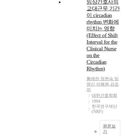
임상간호사의
교대근무 기간
이 circadian
rhythm 변화에
미치는 영향
(Effect of Shift
Interval for the
Clinical Nurse
on the
Circadian
Rhythm)
황애란
,
정현숙
,
임
영신
,
이혜원
,
김조
자
대한간호학회
1994
한국연구재단
(NRF)
원문보
기