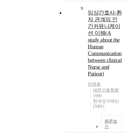
9
임상간호사-환
자 관계의 인
간커뮤니케이
션 이해(A
study about the
Human
Communication
between clinical
Nurse and
Patient)
전명희
대한간호학회
1999
한국연구재단
(NRF)
원문보
기