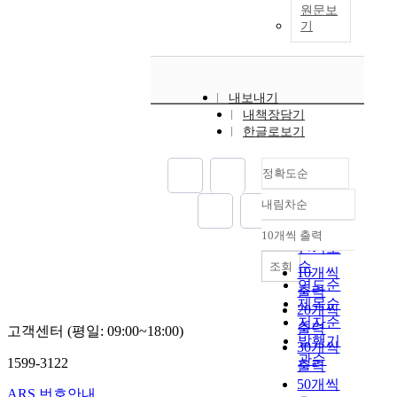
원문보
기
내보내기
내책장담기
한글로보기
정확도순
내림차순
정확도
순
10개씩 출력
내림차순
인기도
순
조회
10개씩
연도순
출력
제목순
20개씩
저자순
출력
고객센터 (평일: 09:00~18:00)
발행기
30개씩
관순
1599-3122
출력
50개씩
ARS 번호안내