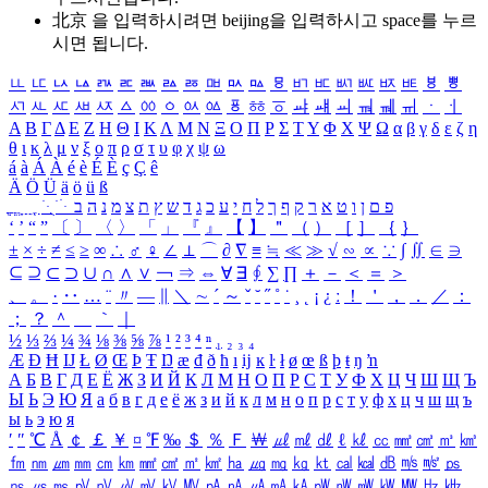
北京 을 입력하시려면
beijing
을 입력하시고 space를 누르
시면 됩니다.
ㅥ
ㅦ
ㅧ
ㅨ
ㅩ
ㅪ
ㅫ
ㅬ
ㅭ
ㅮ
ㅯ
ㅰ
ㅱ
ㅲ
ㅳ
ㅴ
ㅵ
ㅶ
ㅷ
ㅸ
ㅹ
ㅺ
ㅻ
ㅼ
ㅽ
ㅾ
ㅿ
ㆀ
ㆁ
ㆂ
ㆃ
ㆄ
ㆅ
ㆆ
ㆇ
ㆈ
ㆉ
ㆊ
ㆋ
ㆌ
ㆍ
ㆎ
Α
Β
Γ
Δ
Ε
Ζ
Η
Θ
Ι
Κ
Λ
Μ
Ν
Ξ
Ο
Π
Ρ
Σ
Τ
Υ
Φ
Χ
Ψ
Ω
α
β
γ
δ
ε
ζ
η
θ
ι
κ
λ
μ
ν
ξ
ο
π
ρ
σ
τ
υ
φ
χ
ψ
ω
á
à
Á
À
é
è
É
È
ç
Ç
ê
Ä
Ö
Ü
ä
ö
ü
ß
ְ
ֳ
ֲ
ֱ
ָ
ַ
ֵ
ֶ
ִ
ֹ
ּ
ֻ
ׂ
ׁ
ּ
ב
ה
נ
מ
צ
ת
ץ
ש
ד
ג
כ
ע
י
ח
ל
ך
ף
ק
ר
א
ט
ו
ן
ם
פ
‘
’
“
”
〔
〕
〈
〉
「
」
『
』
【
】
＂
（
）
［
］
｛
｝
±
×
÷
≠
≤
≥
∞
∴
♂
♀
∠
⊥
⌒
∂
∇
≡
≒
≪
≫
√
∽
∝
∵
∫
∬
∈
∋
⊆
⊇
⊂
⊃
∪
∩
∧
∨
￢
⇒
⇔
∀
∃
∮
∑
∏
＋
－
＜
＝
＞
、
。
·
‥
…
¨
〃
―
∥
＼
∼
´
～
ˇ
˘
˝
˚
˙
¸
˛
¡
¿
ː
！
＇
，
．
／
：
；
？
＾
＿
｀
｜
½
⅓
⅔
¼
¾
⅛
⅜
⅝
⅞
¹
²
³
⁴
ⁿ
₁
₂
₃
₄
Æ
Ð
Ħ
Ĳ
Ł
Ø
Œ
Þ
Ŧ
Ŋ
æ
đ
ð
ħ
ı
ĳ
ĸ
ŀ
ł
ø
œ
ß
þ
ŧ
ŋ
ŉ
А
Б
В
Г
Д
Е
Ё
Ж
З
И
Й
К
Л
М
Н
О
П
Р
С
Т
У
Ф
Х
Ц
Ч
Ш
Щ
Ъ
Ы
Ь
Э
Ю
Я
а
б
в
г
д
е
ё
ж
з
и
й
к
л
м
н
о
п
р
с
т
у
ф
х
ц
ч
ш
щ
ъ
ы
ь
э
ю
я
′
″
℃
Å
￠
￡
￥
¤
℉
‰
＄
％
Ｆ
￦
㎕
㎖
㎗
ℓ
㎘
㏄
㎣
㎤
㎥
㎦
㎙
㎚
㎛
㎜
㎝
㎞
㎟
㎠
㎡
㎢
㏊
㎍
㎎
㎏
㏏
㎈
㎉
㏈
㎧
㎨
㎰
㎱
㎲
㎳
㎴
㎵
㎶
㎷
㎸
㎹
㎀
㎁
㎂
㎃
㎄
㎺
㎻
㎽
㎾
㎿
㎐
㎑