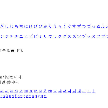
ぎ
し
じ
ち
ぢ
に
ひ
び
ぴ
み
り
う
ぅ
く
ぐ
す
ず
つ
づ
っ
ぬ
ふ
シ
ジ
チ
ヂ
ニ
ヒ
ビ
ピ
ミ
リ
ウ
ゥ
ク
グ
ス
ズ
ツ
ヅ
ッ
ヌ
フ
ブ
할 수 있습니다.
누르시면됩니다.
시면 됩니다.
ㅻ
ㅼ
ㅽ
ㅾ
ㅿ
ㆀ
ㆁ
ㆂ
ㆃ
ㆄ
ㆅ
ㆆ
ㆇ
ㆈ
ㆉ
ㆊ
ㆋ
ㆌ
ㆍ
ㆎ
θ
ι
κ
λ
μ
ν
ξ
ο
π
ρ
σ
τ
υ
φ
χ
ψ
ω