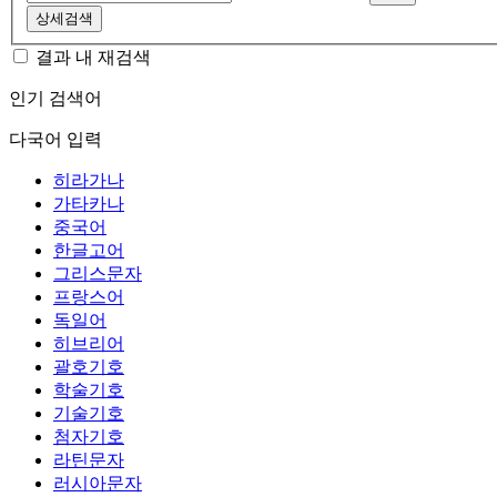
상세검색
결과 내 재검색
인기 검색어
다국어 입력
히라가나
가타카나
중국어
한글고어
그리스문자
프랑스어
독일어
히브리어
괄호기호
학술기호
기술기호
첨자기호
라틴문자
러시아문자