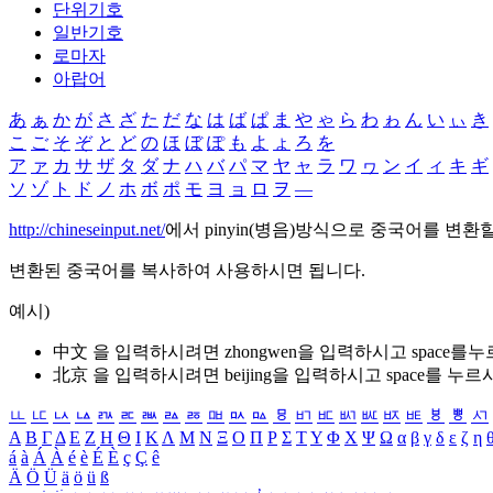
단위기호
일반기호
로마자
아랍어
あ
ぁ
か
が
さ
ざ
た
だ
な
は
ば
ぱ
ま
や
ゃ
ら
わ
ゎ
ん
い
ぃ
き
こ
ご
そ
ぞ
と
ど
の
ほ
ぼ
ぽ
も
よ
ょ
ろ
を
ア
ァ
カ
サ
ザ
タ
ダ
ナ
ハ
バ
パ
マ
ヤ
ャ
ラ
ワ
ヮ
ン
イ
ィ
キ
ギ
ソ
ゾ
ト
ド
ノ
ホ
ボ
ポ
モ
ヨ
ョ
ロ
ヲ
―
http://chineseinput.net/
에서 pinyin(병음)방식으로 중국어를 변환
변환된 중국어를 복사하여 사용하시면 됩니다.
예시)
中文 을 입력하시려면
zhongwen
을 입력하시고 space를
北京 을 입력하시려면
beijing
을 입력하시고 space를 누르
ㅥ
ㅦ
ㅧ
ㅨ
ㅩ
ㅪ
ㅫ
ㅬ
ㅭ
ㅮ
ㅯ
ㅰ
ㅱ
ㅲ
ㅳ
ㅴ
ㅵ
ㅶ
ㅷ
ㅸ
ㅹ
ㅺ
Α
Β
Γ
Δ
Ε
Ζ
Η
Θ
Ι
Κ
Λ
Μ
Ν
Ξ
Ο
Π
Ρ
Σ
Τ
Υ
Φ
Χ
Ψ
Ω
α
β
γ
δ
ε
ζ
η
á
à
Á
À
é
è
É
È
ç
Ç
ê
Ä
Ö
Ü
ä
ö
ü
ß