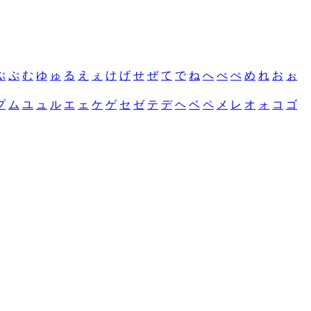
ぶ
ぷ
む
ゆ
ゅ
る
え
ぇ
け
げ
せ
ぜ
て
で
ね
へ
べ
ぺ
め
れ
お
ぉ
プ
ム
ユ
ュ
ル
エ
ェ
ケ
ゲ
セ
ゼ
テ
デ
ヘ
ベ
ペ
メ
レ
オ
ォ
コ
ゴ