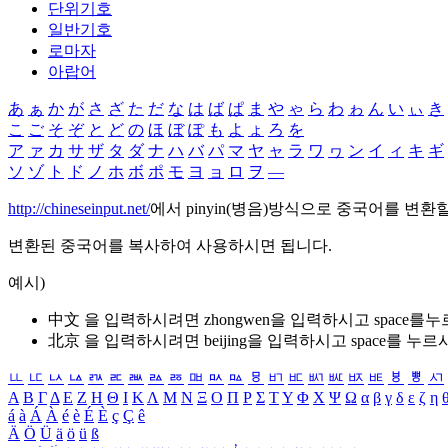
단위기호
일반기호
로마자
아랍어
あ
ぁ
か
が
さ
ざ
た
だ
な
は
ば
ぱ
ま
や
ゃ
ら
わ
ゎ
ん
い
ぃ
き
こ
ご
そ
ぞ
と
ど
の
ほ
ぼ
ぽ
も
よ
ょ
ろ
を
ア
ァ
カ
サ
ザ
タ
ダ
ナ
ハ
バ
パ
マ
ヤ
ャ
ラ
ワ
ヮ
ン
イ
ィ
キ
ギ
ソ
ゾ
ト
ド
ノ
ホ
ボ
ポ
モ
ヨ
ョ
ロ
ヲ
―
http://chineseinput.net/
에서 pinyin(병음)방식으로 중국어를 변환
변환된 중국어를 복사하여 사용하시면 됩니다.
예시)
中文 을 입력하시려면
zhongwen
을 입력하시고 space를
北京 을 입력하시려면
beijing
을 입력하시고 space를 누르
ㅥ
ㅦ
ㅧ
ㅨ
ㅩ
ㅪ
ㅫ
ㅬ
ㅭ
ㅮ
ㅯ
ㅰ
ㅱ
ㅲ
ㅳ
ㅴ
ㅵ
ㅶ
ㅷ
ㅸ
ㅹ
ㅺ
Α
Β
Γ
Δ
Ε
Ζ
Η
Θ
Ι
Κ
Λ
Μ
Ν
Ξ
Ο
Π
Ρ
Σ
Τ
Υ
Φ
Χ
Ψ
Ω
α
β
γ
δ
ε
ζ
η
á
à
Á
À
é
è
É
È
ç
Ç
ê
Ä
Ö
Ü
ä
ö
ü
ß