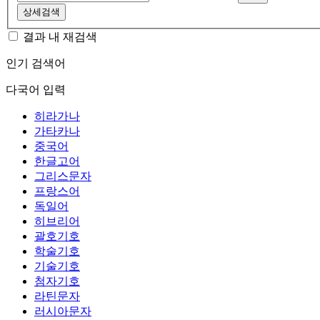
상세검색
결과 내 재검색
인기 검색어
다국어 입력
히라가나
가타카나
중국어
한글고어
그리스문자
프랑스어
독일어
히브리어
괄호기호
학술기호
기술기호
첨자기호
라틴문자
러시아문자