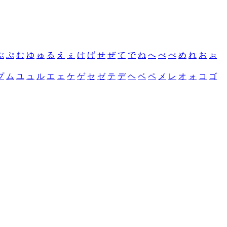
ぶ
ぷ
む
ゆ
ゅ
る
え
ぇ
け
げ
せ
ぜ
て
で
ね
へ
べ
ぺ
め
れ
お
ぉ
プ
ム
ユ
ュ
ル
エ
ェ
ケ
ゲ
セ
ゼ
テ
デ
ヘ
ベ
ペ
メ
レ
オ
ォ
コ
ゴ