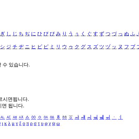
ぎ
し
じ
ち
ぢ
に
ひ
び
ぴ
み
り
う
ぅ
く
ぐ
す
ず
つ
づ
っ
ぬ
ふ
シ
ジ
チ
ヂ
ニ
ヒ
ビ
ピ
ミ
リ
ウ
ゥ
ク
グ
ス
ズ
ツ
ヅ
ッ
ヌ
フ
ブ
할 수 있습니다.
누르시면됩니다.
시면 됩니다.
ㅻ
ㅼ
ㅽ
ㅾ
ㅿ
ㆀ
ㆁ
ㆂ
ㆃ
ㆄ
ㆅ
ㆆ
ㆇ
ㆈ
ㆉ
ㆊ
ㆋ
ㆌ
ㆍ
ㆎ
θ
ι
κ
λ
μ
ν
ξ
ο
π
ρ
σ
τ
υ
φ
χ
ψ
ω