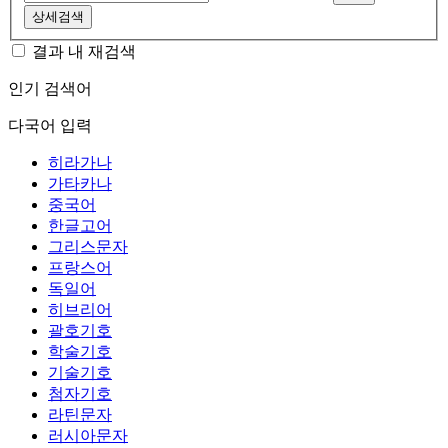
상세검색
결과 내 재검색
인기 검색어
다국어 입력
히라가나
가타카나
중국어
한글고어
그리스문자
프랑스어
독일어
히브리어
괄호기호
학술기호
기술기호
첨자기호
라틴문자
러시아문자