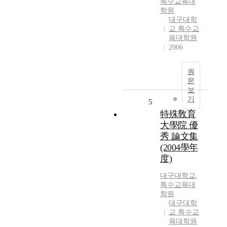
특수교육대
학원
대구대학
교 특수교
육대학원
2006
원
문
보
기
5
特殊敎育
大學院 優
秀 論文集
(2004學年
度)
대구대학교
,
특수교육대
학원
대구대학
교 특수교
육대학원