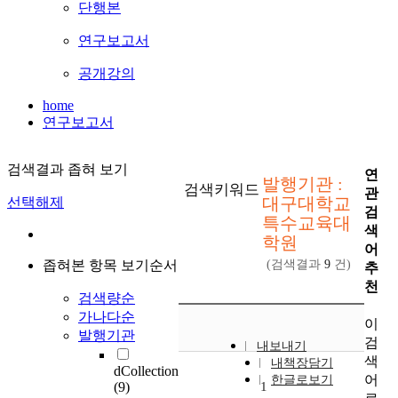
단행본
연구보고서
공개강의
home
연구보고서
검색결과 좁혀 보기
연
발행기관 :
검색키워드
관
대구대학교
선택해제
검
특수교육대
색
학원
어
좁혀본 항목 보기순서
(검색결과
9
건)
추
천
검색량순
가나다순
이
발행기관
검
내보내기
색
내책장담기
dCollection
어
한글로보기
(9)
1