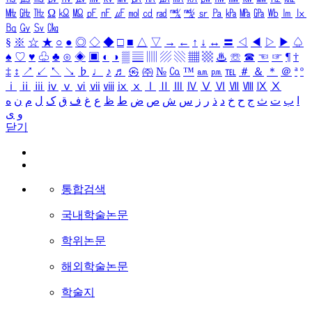
㎒
㎓
㎔
Ω
㏀
㏁
㎊
㎋
㎌
㏖
㏅
㎭
㎮
㎯
㏛
㎩
㎪
㎫
㎬
㏝
㏐
㏓
㏃
㏉
㏜
㏆
§
※
☆
★
○
●
◎
◇
◆
□
■
△
▽
→
←
↑
↓
↔
〓
◁
◀
▷
▶
♤
♠
♡
♥
♧
♣
⊙
◈
▣
◐
◑
▒
▤
▥
▨
▧
▦
▩
♨
☏
☎
☜
☞
¶
†
‡
↕
↗
↙
↖
↘
♭
♩
♪
♬
㉿
㈜
№
㏇
™
㏂
㏘
℡
＃
＆
＊
＠
ª
º
ⅰ
ⅱ
ⅲ
ⅳ
ⅴ
ⅵ
ⅶ
ⅷ
ⅸ
ⅹ
Ⅰ
Ⅱ
Ⅲ
Ⅳ
Ⅴ
Ⅵ
Ⅶ
Ⅷ
Ⅸ
Ⅹ
ا
ب
ت
ث
ج
ح
خ
د
ذ
ر
ز
س
ش
ص
ض
ط
ظ
ع
غ
ف
ق
ک
ل
م
ن
ه
و
ی
닫기
통합검색
국내학술논문
학위논문
해외학술논문
학술지