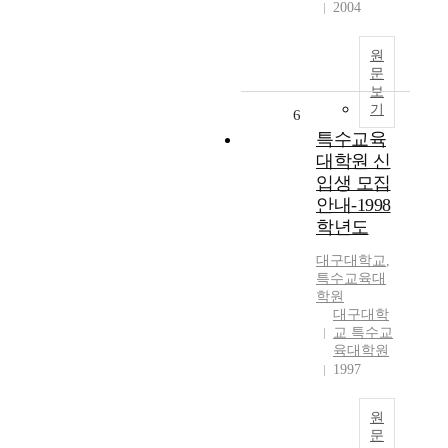
2004
원
문
보
기
6
특수교육
대학원 신
입생 모집
안내-1998
학년도
대구대학교
,
특수교육대
학원
대구대학
교 특수교
육대학원
1997
원
문