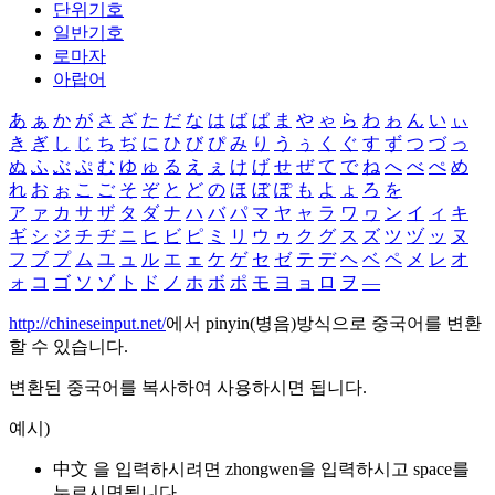
단위기호
일반기호
로마자
아랍어
あ
ぁ
か
が
さ
ざ
た
だ
な
は
ば
ぱ
ま
や
ゃ
ら
わ
ゎ
ん
い
ぃ
き
ぎ
し
じ
ち
ぢ
に
ひ
び
ぴ
み
り
う
ぅ
く
ぐ
す
ず
つ
づ
っ
ぬ
ふ
ぶ
ぷ
む
ゆ
ゅ
る
え
ぇ
け
げ
せ
ぜ
て
で
ね
へ
べ
ぺ
め
れ
お
ぉ
こ
ご
そ
ぞ
と
ど
の
ほ
ぼ
ぽ
も
よ
ょ
ろ
を
ア
ァ
カ
サ
ザ
タ
ダ
ナ
ハ
バ
パ
マ
ヤ
ャ
ラ
ワ
ヮ
ン
イ
ィ
キ
ギ
シ
ジ
チ
ヂ
ニ
ヒ
ビ
ピ
ミ
リ
ウ
ゥ
ク
グ
ス
ズ
ツ
ヅ
ッ
ヌ
フ
ブ
プ
ム
ユ
ュ
ル
エ
ェ
ケ
ゲ
セ
ゼ
テ
デ
ヘ
ベ
ペ
メ
レ
オ
ォ
コ
ゴ
ソ
ゾ
ト
ド
ノ
ホ
ボ
ポ
モ
ヨ
ョ
ロ
ヲ
―
http://chineseinput.net/
에서 pinyin(병음)방식으로 중국어를 변환
할 수 있습니다.
변환된 중국어를 복사하여 사용하시면 됩니다.
예시)
中文 을 입력하시려면
zhongwen
을 입력하시고 space를
누르시면됩니다.