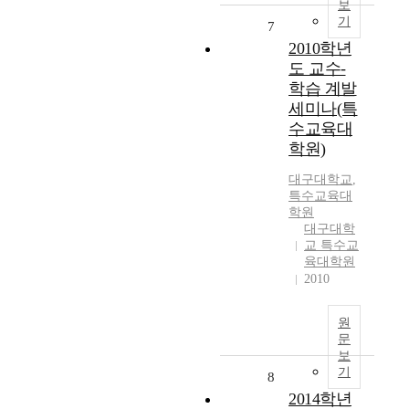
보
기
7
2010학년
도 교수-
학습 계발
세미나(특
수교육대
학원)
대구대학교
,
특수교육대
학원
대구대학
교 특수교
육대학원
2010
원
문
보
기
8
2014학년