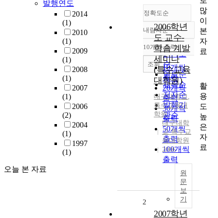
로
발행연도
많
정확도순
2014
이
(1)
2006학년
내림차순
본
2010
정확도
도 교수-
자
(1)
순
10개씩 출력
학습 계발
내림차순
2009
료
인기도
세미나
(1)
순
조회
10개씩
(특수교육
2008
연도순
출력
(1)
대학원)
제목순
활
2007
20개씩
저자순
용
(1)
대구대학교
,
출력
발행기
특수교육대
도
2006
30개씩
학원
(2)
관순
높
출력
대구대학
2004
은
50개씩
교 특수교
(1)
자
출력
육대학원
1997
료
100개씩
2006
(1)
출력
오늘 본 자료
원
문
보
기
2
2007학년