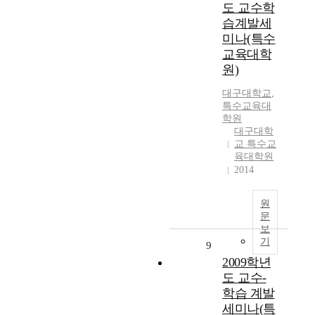
도 교수학
습계발세
미나(특수
교육대학
원)
대구대학교
,
특수교육대
학원
대구대학
교 특수교
육대학원
2014
원
문
보
기
9
2009학년
도 교수-
학습 계발
세미나(특