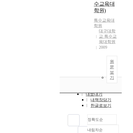
수교육대
학원)
특수교육대
학원
대구대학
교 특수교
육대학원
2009
원
문
보
기
내보내기
내책장담기
한글로보기
정확도순
내림차순
정확도