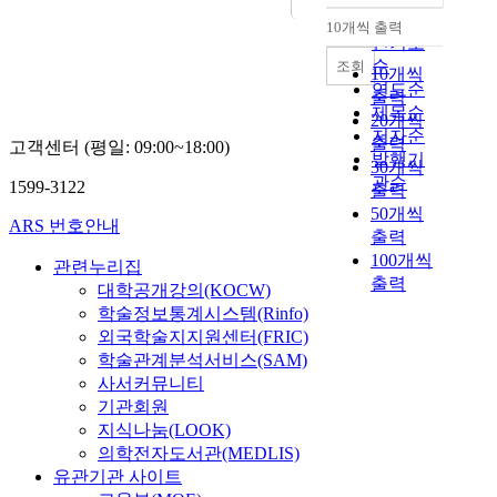
순
10개씩 출력
내림차순
인기도
순
조회
10개씩
연도순
출력
제목순
20개씩
저자순
출력
고객센터 (평일: 09:00~18:00)
발행기
30개씩
관순
1599-3122
출력
50개씩
ARS 번호안내
출력
100개씩
관련누리집
출력
대학공개강의(KOCW)
학술정보통계시스템(Rinfo)
외국학술지지원센터(FRIC)
학술관계분석서비스(SAM)
사서커뮤니티
기관회원
지식나눔(LOOK)
의학전자도서관(MEDLIS)
유관기관 사이트