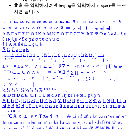
北京 을 입력하시려면
beijing
을 입력하시고 space를 누르
시면 됩니다.
ㅥ
ㅦ
ㅧ
ㅨ
ㅩ
ㅪ
ㅫ
ㅬ
ㅭ
ㅮ
ㅯ
ㅰ
ㅱ
ㅲ
ㅳ
ㅴ
ㅵ
ㅶ
ㅷ
ㅸ
ㅹ
ㅺ
ㅻ
ㅼ
ㅽ
ㅾ
ㅿ
ㆀ
ㆁ
ㆂ
ㆃ
ㆄ
ㆅ
ㆆ
ㆇ
ㆈ
ㆉ
ㆊ
ㆋ
ㆌ
ㆍ
ㆎ
Α
Β
Γ
Δ
Ε
Ζ
Η
Θ
Ι
Κ
Λ
Μ
Ν
Ξ
Ο
Π
Ρ
Σ
Τ
Υ
Φ
Χ
Ψ
Ω
α
β
γ
δ
ε
ζ
η
θ
ι
κ
λ
μ
ν
ξ
ο
π
ρ
σ
τ
υ
φ
χ
ψ
ω
á
à
Á
À
é
è
É
È
ç
Ç
ê
Ä
Ö
Ü
ä
ö
ü
ß
ְ
ֳ
ֲ
ֱ
ָ
ַ
ֵ
ֶ
ִ
ֹ
ּ
ֻ
ׂ
ׁ
ּ
ב
ה
נ
מ
צ
ת
ץ
ש
ד
ג
כ
ע
י
ח
ל
ך
ף
ק
ר
א
ט
ו
ן
ם
פ
‘
’
“
”
〔
〕
〈
〉
「
」
『
』
【
】
＂
（
）
［
］
｛
｝
±
×
÷
≠
≤
≥
∞
∴
♂
♀
∠
⊥
⌒
∂
∇
≡
≒
≪
≫
√
∽
∝
∵
∫
∬
∈
∋
⊆
⊇
⊂
⊃
∪
∩
∧
∨
￢
⇒
⇔
∀
∃
∮
∑
∏
＋
－
＜
＝
＞
、
。
·
‥
…
¨
〃
―
∥
＼
∼
´
～
ˇ
˘
˝
˚
˙
¸
˛
¡
¿
ː
！
＇
，
．
／
：
；
？
＾
＿
｀
｜
½
⅓
⅔
¼
¾
⅛
⅜
⅝
⅞
¹
²
³
⁴
ⁿ
₁
₂
₃
₄
Æ
Ð
Ħ
Ĳ
Ł
Ø
Œ
Þ
Ŧ
Ŋ
æ
đ
ð
ħ
ı
ĳ
ĸ
ŀ
ł
ø
œ
ß
þ
ŧ
ŋ
ŉ
А
Б
В
Г
Д
Е
Ё
Ж
З
И
Й
К
Л
М
Н
О
П
Р
С
Т
У
Ф
Х
Ц
Ч
Ш
Щ
Ъ
Ы
Ь
Э
Ю
Я
а
б
в
г
д
е
ё
ж
з
и
й
к
л
м
н
о
п
р
с
т
у
ф
х
ц
ч
ш
щ
ъ
ы
ь
э
ю
я
′
″
℃
Å
￠
￡
￥
¤
℉
‰
＄
％
Ｆ
￦
㎕
㎖
㎗
ℓ
㎘
㏄
㎣
㎤
㎥
㎦
㎙
㎚
㎛
㎜
㎝
㎞
㎟
㎠
㎡
㎢
㏊
㎍
㎎
㎏
㏏
㎈
㎉
㏈
㎧
㎨
㎰
㎱
㎲
㎳
㎴
㎵
㎶
㎷
㎸
㎹
㎀
㎁
㎂
㎃
㎄
㎺
㎻
㎽
㎾
㎿
㎐
㎑