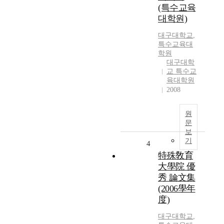
(특수교육
대학원)
대구대학교
,
특수교육대
학원
대구대학
교 특수교
육대학원
2008
원
문
보
기
4
特殊敎育
大學院 優
秀 論文集
(2006學年
度)
대구대학교
,