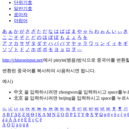
단위기호
일반기호
로마자
아랍어
あ
ぁ
か
が
さ
ざ
た
だ
な
は
ば
ぱ
ま
や
ゃ
ら
わ
ゎ
ん
い
ぃ
き
こ
ご
そ
ぞ
と
ど
の
ほ
ぼ
ぽ
も
よ
ょ
ろ
を
ア
ァ
カ
サ
ザ
タ
ダ
ナ
ハ
バ
パ
マ
ヤ
ャ
ラ
ワ
ヮ
ン
イ
ィ
キ
ギ
ソ
ゾ
ト
ド
ノ
ホ
ボ
ポ
モ
ヨ
ョ
ロ
ヲ
―
http://chineseinput.net/
에서 pinyin(병음)방식으로 중국어를 변환
변환된 중국어를 복사하여 사용하시면 됩니다.
예시)
中文 을 입력하시려면
zhongwen
을 입력하시고 space를
北京 을 입력하시려면
beijing
을 입력하시고 space를 누르
ㅥ
ㅦ
ㅧ
ㅨ
ㅩ
ㅪ
ㅫ
ㅬ
ㅭ
ㅮ
ㅯ
ㅰ
ㅱ
ㅲ
ㅳ
ㅴ
ㅵ
ㅶ
ㅷ
ㅸ
ㅹ
ㅺ
Α
Β
Γ
Δ
Ε
Ζ
Η
Θ
Ι
Κ
Λ
Μ
Ν
Ξ
Ο
Π
Ρ
Σ
Τ
Υ
Φ
Χ
Ψ
Ω
α
β
γ
δ
ε
ζ
η
á
à
Á
À
é
è
É
È
ç
Ç
ê
Ä
Ö
Ü
ä
ö
ü
ß