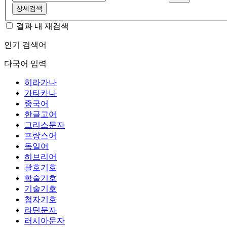
상세검색
결과 내 재검색
인기 검색어
다국어 입력
히라가나
가타카나
중국어
한글고어
그리스문자
프랑스어
독일어
히브리어
괄호기호
학술기호
기술기호
첨자기호
라틴문자
러시아문자