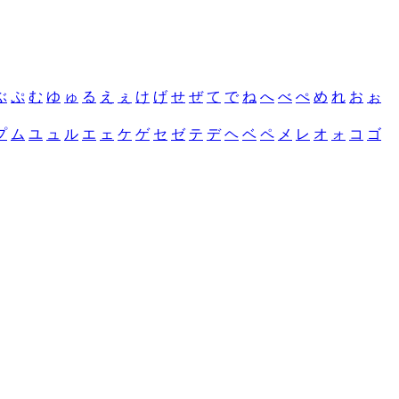
ぶ
ぷ
む
ゆ
ゅ
る
え
ぇ
け
げ
せ
ぜ
て
で
ね
へ
べ
ぺ
め
れ
お
ぉ
プ
ム
ユ
ュ
ル
エ
ェ
ケ
ゲ
セ
ゼ
テ
デ
ヘ
ベ
ペ
メ
レ
オ
ォ
コ
ゴ