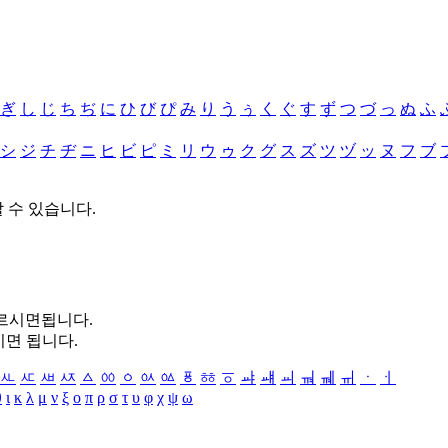
ぎ
し
じ
ち
ぢ
に
ひ
び
ぴ
み
り
う
ぅ
く
ぐ
す
ず
つ
づ
っ
ぬ
ふ
シ
ジ
チ
ヂ
ニ
ヒ
ビ
ピ
ミ
リ
ウ
ゥ
ク
グ
ス
ズ
ツ
ヅ
ッ
ヌ
フ
ブ
할 수 있습니다.
누르시면됩니다.
시면 됩니다.
ㅻ
ㅼ
ㅽ
ㅾ
ㅿ
ㆀ
ㆁ
ㆂ
ㆃ
ㆄ
ㆅ
ㆆ
ㆇ
ㆈ
ㆉ
ㆊ
ㆋ
ㆌ
ㆍ
ㆎ
θ
ι
κ
λ
μ
ν
ξ
ο
π
ρ
σ
τ
υ
φ
χ
ψ
ω