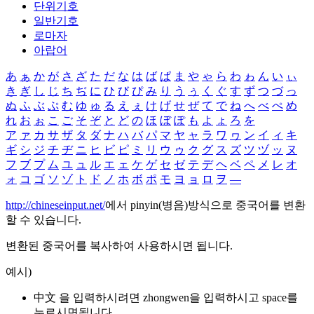
단위기호
일반기호
로마자
아랍어
あ
ぁ
か
が
さ
ざ
た
だ
な
は
ば
ぱ
ま
や
ゃ
ら
わ
ゎ
ん
い
ぃ
き
ぎ
し
じ
ち
ぢ
に
ひ
び
ぴ
み
り
う
ぅ
く
ぐ
す
ず
つ
づ
っ
ぬ
ふ
ぶ
ぷ
む
ゆ
ゅ
る
え
ぇ
け
げ
せ
ぜ
て
で
ね
へ
べ
ぺ
め
れ
お
ぉ
こ
ご
そ
ぞ
と
ど
の
ほ
ぼ
ぽ
も
よ
ょ
ろ
を
ア
ァ
カ
サ
ザ
タ
ダ
ナ
ハ
バ
パ
マ
ヤ
ャ
ラ
ワ
ヮ
ン
イ
ィ
キ
ギ
シ
ジ
チ
ヂ
ニ
ヒ
ビ
ピ
ミ
リ
ウ
ゥ
ク
グ
ス
ズ
ツ
ヅ
ッ
ヌ
フ
ブ
プ
ム
ユ
ュ
ル
エ
ェ
ケ
ゲ
セ
ゼ
テ
デ
ヘ
ベ
ペ
メ
レ
オ
ォ
コ
ゴ
ソ
ゾ
ト
ド
ノ
ホ
ボ
ポ
モ
ヨ
ョ
ロ
ヲ
―
http://chineseinput.net/
에서 pinyin(병음)방식으로 중국어를 변환
할 수 있습니다.
변환된 중국어를 복사하여 사용하시면 됩니다.
예시)
中文 을 입력하시려면
zhongwen
을 입력하시고 space를
누르시면됩니다.