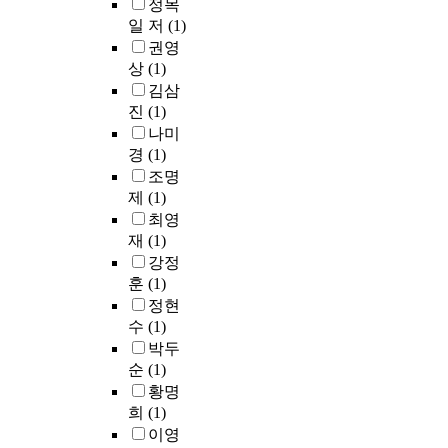
정목
일 저
(1)
권영
상
(1)
김삼
진
(1)
나미
경
(1)
조명
제
(1)
최영
재
(1)
강정
훈
(1)
정현
수
(1)
박두
순
(1)
황명
희
(1)
이영