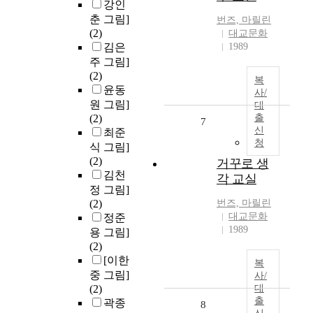
강인
춘 그림]
번즈, 마릴린
(2)
대교문화
김은
1989
주 그림]
(2)
복
윤동
사/
원 그림]
대
(2)
출
7
신
최준
청
식 그림]
(2)
거꾸로 생
김천
각 교실
정 그림]
(2)
번즈, 마릴린
대교문화
정준
1989
용 그림]
(2)
[이한
복
중 그림]
사/
(2)
대
출
곽종
8