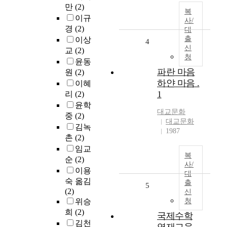
만
(2)
복
이규
사/
경
(2)
대
출
이상
4
신
교
(2)
청
윤동
파란 마음
원
(2)
하얀 마음 .
이혜
1
리
(2)
윤학
대교문화
중
(2)
대교문화
김녹
1987
촌
(2)
임교
복
순
(2)
사/
이용
대
숙 옮김
출
5
(2)
신
위승
청
희
(2)
국제수학
김천