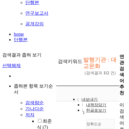
단행본
연구보고서
공개강의
home
단행본
검색결과 좁혀 보기
연
발행기관 : 대
검색키워드
관
교문화
선택해제
검
(검색결과
112
건)
색
어
좁혀본 항목 보기순
추
서
천
내보내기
검색량순
이
내책장담기
가나다순
한글로보기
검
1
저자
색
최준
어
정확도순
식
(7)