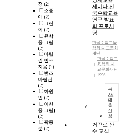
영재교육
정
(2)
세미나 전
소중
국수학교육
애
(2)
연구 발표
그린
회 프로시
이
(2)
딩
윤학
중 그림
한국수학교육
(2)
학회 대교문화
재단
마릴
한국수학교
린 번즈
육학회 대
지음
(2)
교문화재단
번즈,
1996
마릴린
(2)
복
하원
사/
언
(2)
대
이한
출
6
중 그림]
신
(2)
청
곽종
거꾸로 산
분
(2)
수 교실