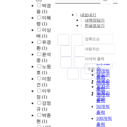
박경
용
(1)
내보내기
이혜
내책장담기
령
(1)
한글로보기
이상
배
(1)
정확도순
유경
환
(1)
내림차순
정확도
윤석
순
10개씩 출력
중
(1)
내림차순
인기도
노원
순
조회
10개씩
호
(1)
연도순
출력
이창
제목순
20개씩
건
(1)
저자순
출력
이우
발행기
30개씩
정
(1)
관순
출력
강정
50개씩
규
(1)
출력
박종
100개씩
현
(1)
출력