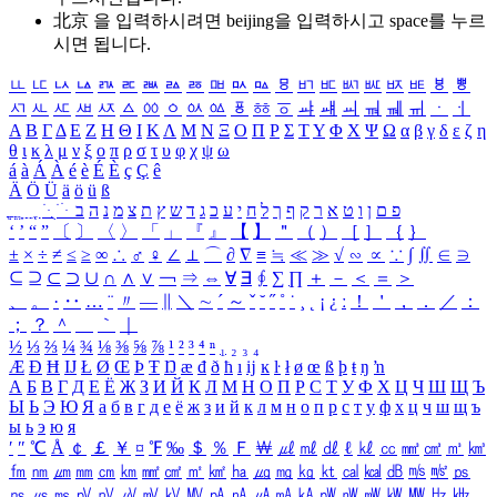
北京 을 입력하시려면
beijing
을 입력하시고 space를 누르
시면 됩니다.
ㅥ
ㅦ
ㅧ
ㅨ
ㅩ
ㅪ
ㅫ
ㅬ
ㅭ
ㅮ
ㅯ
ㅰ
ㅱ
ㅲ
ㅳ
ㅴ
ㅵ
ㅶ
ㅷ
ㅸ
ㅹ
ㅺ
ㅻ
ㅼ
ㅽ
ㅾ
ㅿ
ㆀ
ㆁ
ㆂ
ㆃ
ㆄ
ㆅ
ㆆ
ㆇ
ㆈ
ㆉ
ㆊ
ㆋ
ㆌ
ㆍ
ㆎ
Α
Β
Γ
Δ
Ε
Ζ
Η
Θ
Ι
Κ
Λ
Μ
Ν
Ξ
Ο
Π
Ρ
Σ
Τ
Υ
Φ
Χ
Ψ
Ω
α
β
γ
δ
ε
ζ
η
θ
ι
κ
λ
μ
ν
ξ
ο
π
ρ
σ
τ
υ
φ
χ
ψ
ω
á
à
Á
À
é
è
É
È
ç
Ç
ê
Ä
Ö
Ü
ä
ö
ü
ß
ְ
ֳ
ֲ
ֱ
ָ
ַ
ֵ
ֶ
ִ
ֹ
ּ
ֻ
ׂ
ׁ
ּ
ב
ה
נ
מ
צ
ת
ץ
ש
ד
ג
כ
ע
י
ח
ל
ך
ף
ק
ר
א
ט
ו
ן
ם
פ
‘
’
“
”
〔
〕
〈
〉
「
」
『
』
【
】
＂
（
）
［
］
｛
｝
±
×
÷
≠
≤
≥
∞
∴
♂
♀
∠
⊥
⌒
∂
∇
≡
≒
≪
≫
√
∽
∝
∵
∫
∬
∈
∋
⊆
⊇
⊂
⊃
∪
∩
∧
∨
￢
⇒
⇔
∀
∃
∮
∑
∏
＋
－
＜
＝
＞
、
。
·
‥
…
¨
〃
―
∥
＼
∼
´
～
ˇ
˘
˝
˚
˙
¸
˛
¡
¿
ː
！
＇
，
．
／
：
；
？
＾
＿
｀
｜
½
⅓
⅔
¼
¾
⅛
⅜
⅝
⅞
¹
²
³
⁴
ⁿ
₁
₂
₃
₄
Æ
Ð
Ħ
Ĳ
Ł
Ø
Œ
Þ
Ŧ
Ŋ
æ
đ
ð
ħ
ı
ĳ
ĸ
ŀ
ł
ø
œ
ß
þ
ŧ
ŋ
ŉ
А
Б
В
Г
Д
Е
Ё
Ж
З
И
Й
К
Л
М
Н
О
П
Р
С
Т
У
Ф
Х
Ц
Ч
Ш
Щ
Ъ
Ы
Ь
Э
Ю
Я
а
б
в
г
д
е
ё
ж
з
и
й
к
л
м
н
о
п
р
с
т
у
ф
х
ц
ч
ш
щ
ъ
ы
ь
э
ю
я
′
″
℃
Å
￠
￡
￥
¤
℉
‰
＄
％
Ｆ
￦
㎕
㎖
㎗
ℓ
㎘
㏄
㎣
㎤
㎥
㎦
㎙
㎚
㎛
㎜
㎝
㎞
㎟
㎠
㎡
㎢
㏊
㎍
㎎
㎏
㏏
㎈
㎉
㏈
㎧
㎨
㎰
㎱
㎲
㎳
㎴
㎵
㎶
㎷
㎸
㎹
㎀
㎁
㎂
㎃
㎄
㎺
㎻
㎽
㎾
㎿
㎐
㎑