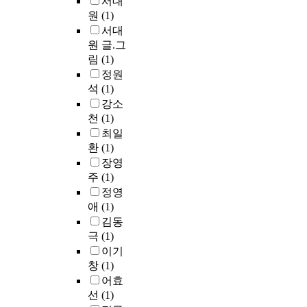
서대
원
(1)
서대
원 글.그
림
(1)
정원
석
(1)
강소
천
(1)
최일
환
(1)
장영
주
(1)
정영
애
(1)
김동
극
(1)
이기
창
(1)
어효
선
(1)