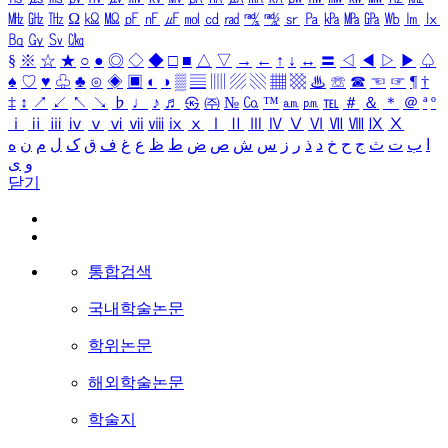
㎒
㎓
㎔
Ω
㏀
㏁
㎊
㎋
㎌
㏖
㏅
㎭
㎮
㎯
㏛
㎩
㎪
㎫
㎬
㏝
㏐
㏓
㏃
㏉
㏜
㏆
§
※
☆
★
○
●
◎
◇
◆
□
■
△
▽
→
←
↑
↓
↔
〓
◁
◀
▷
▶
♤
♠
♡
♥
♧
♣
⊙
◈
▣
◐
◑
▒
▤
▥
▨
▧
▦
▩
♨
☏
☎
☜
☞
¶
†
‡
↕
↗
↙
↖
↘
♭
♩
♪
♬
㉿
㈜
№
㏇
™
㏂
㏘
℡
＃
＆
＊
＠
ª
º
ⅰ
ⅱ
ⅲ
ⅳ
ⅴ
ⅵ
ⅶ
ⅷ
ⅸ
ⅹ
Ⅰ
Ⅱ
Ⅲ
Ⅳ
Ⅴ
Ⅵ
Ⅶ
Ⅷ
Ⅸ
Ⅹ
ا
ب
ت
ث
ج
ح
خ
د
ذ
ر
ز
س
ش
ص
ض
ط
ظ
ع
غ
ف
ق
ک
ل
م
ن
ه
و
ی
닫기
통합검색
국내학술논문
학위논문
해외학술논문
학술지