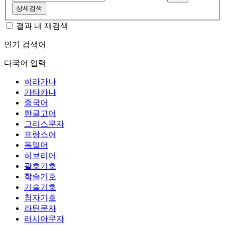
상세검색
결과 내 재검색
인기 검색어
다국어 입력
히라가나
가타카나
중국어
한글고어
그리스문자
프랑스어
독일어
히브리어
괄호기호
학술기호
기술기호
첨자기호
라틴문자
러시아문자