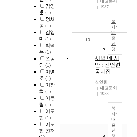
대교문화
김영
1987
훈
(1)
정채
복
봉
(1)
사/
김영
대
출
미
(1)
10
신
박덕
청
은
(1)
새벽 네 시
손동
반 : 신언련
인
(1)
동시집
이영
호
(1)
신언련
이창
대교문화
희
(1)
1988
이동
렬
(1)
복
이도
사/
현
(1)
대
이도
출
현 편저
신
청
(1)