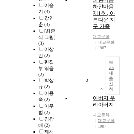
파란마음
이슬
하얀마음 .
기
(3)
제1호 , 아
강인
름다운 지
춘
(3)
구 가족
[최준
대교문화
식 그림]
대교문화
(3)
1987
이상
민
(2)
편집
복
사/
부 엮음
대
(2)
출
박상
3
신
규
(2)
청
이용
아버지 우
숙
(2)
리아버지
이우
범
(2)
대교문화
김광
대교문화
배
(2)
1987
제해