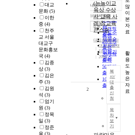
로
(눈높이교
대교
내림차순
많
정확도
육상 수상
문화
(5)
이
순
10개씩 출력
사 교육 사
이한
내림차순
본
인기도
례)참교육
중
(4)
자
순
조회
10개씩
큰스승
천주
료
연도순
출력
교 서울
제목순
대교문화재단
20개씩
대교구
저자순
대교문화재
출력
문화홍보
단
발행기
활
30개씩
국
(4)
2002
관순
용
출력
김종
도
50개씩
상
(3)
복
높
출력
김은
사/
은
100개씩
주
(3)
대
자
출력
출
김원
2
료
신
석
(3)
청
엄기
원
(3)
목
정목
차
일
(3)
보
기
정준
용
(3)