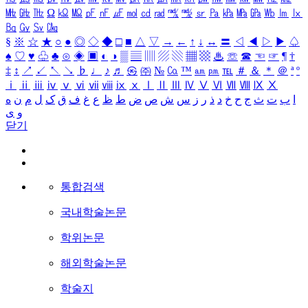
㎒
㎓
㎔
Ω
㏀
㏁
㎊
㎋
㎌
㏖
㏅
㎭
㎮
㎯
㏛
㎩
㎪
㎫
㎬
㏝
㏐
㏓
㏃
㏉
㏜
㏆
§
※
☆
★
○
●
◎
◇
◆
□
■
△
▽
→
←
↑
↓
↔
〓
◁
◀
▷
▶
♤
♠
♡
♥
♧
♣
⊙
◈
▣
◐
◑
▒
▤
▥
▨
▧
▦
▩
♨
☏
☎
☜
☞
¶
†
‡
↕
↗
↙
↖
↘
♭
♩
♪
♬
㉿
㈜
№
㏇
™
㏂
㏘
℡
＃
＆
＊
＠
ª
º
ⅰ
ⅱ
ⅲ
ⅳ
ⅴ
ⅵ
ⅶ
ⅷ
ⅸ
ⅹ
Ⅰ
Ⅱ
Ⅲ
Ⅳ
Ⅴ
Ⅵ
Ⅶ
Ⅷ
Ⅸ
Ⅹ
ا
ب
ت
ث
ج
ح
خ
د
ذ
ر
ز
س
ش
ص
ض
ط
ظ
ع
غ
ف
ق
ک
ل
م
ن
ه
و
ی
닫기
통합검색
국내학술논문
학위논문
해외학술논문
학술지