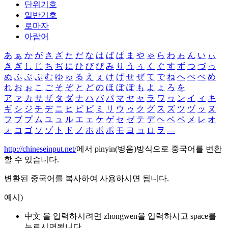
단위기호
일반기호
로마자
아랍어
あ
ぁ
か
が
さ
ざ
た
だ
な
は
ば
ぱ
ま
や
ゃ
ら
わ
ゎ
ん
い
ぃ
き
ぎ
し
じ
ち
ぢ
に
ひ
び
ぴ
み
り
う
ぅ
く
ぐ
す
ず
つ
づ
っ
ぬ
ふ
ぶ
ぷ
む
ゆ
ゅ
る
え
ぇ
け
げ
せ
ぜ
て
で
ね
へ
べ
ぺ
め
れ
お
ぉ
こ
ご
そ
ぞ
と
ど
の
ほ
ぼ
ぽ
も
よ
ょ
ろ
を
ア
ァ
カ
サ
ザ
タ
ダ
ナ
ハ
バ
パ
マ
ヤ
ャ
ラ
ワ
ヮ
ン
イ
ィ
キ
ギ
シ
ジ
チ
ヂ
ニ
ヒ
ビ
ピ
ミ
リ
ウ
ゥ
ク
グ
ス
ズ
ツ
ヅ
ッ
ヌ
フ
ブ
プ
ム
ユ
ュ
ル
エ
ェ
ケ
ゲ
セ
ゼ
テ
デ
ヘ
ベ
ペ
メ
レ
オ
ォ
コ
ゴ
ソ
ゾ
ト
ド
ノ
ホ
ボ
ポ
モ
ヨ
ョ
ロ
ヲ
―
http://chineseinput.net/
에서 pinyin(병음)방식으로 중국어를 변환
할 수 있습니다.
변환된 중국어를 복사하여 사용하시면 됩니다.
예시)
中文 을 입력하시려면
zhongwen
을 입력하시고 space를
누르시면됩니다.