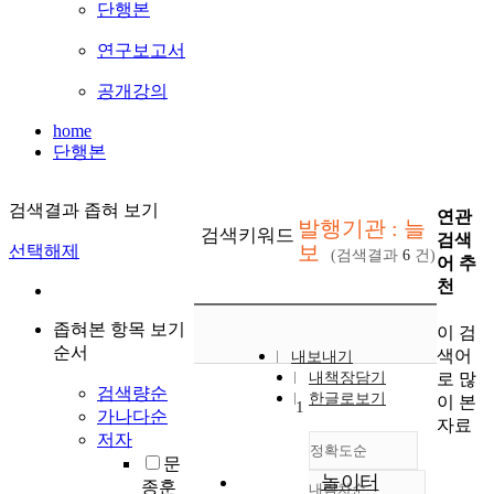
단행본
연구보고서
공개강의
home
단행본
검색결과 좁혀 보기
연관
발행기관 : 늘
검색키워드
검색
보
선택해제
(검색결과
6
건)
어 추
천
좁혀본 항목 보기
이 검
순서
색어
내보내기
로 많
내책장담기
검색량순
한글로보기
이 본
1
가나다순
자료
저자
정확도순
문
놀이터
종훈
내림차순