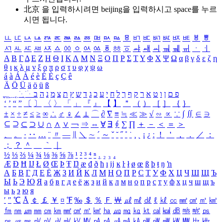
北京 을 입력하시려면
beijing
을 입력하시고 space를 누르
시면 됩니다.
ㅥ
ㅦ
ㅧ
ㅨ
ㅩ
ㅪ
ㅫ
ㅬ
ㅭ
ㅮ
ㅯ
ㅰ
ㅱ
ㅲ
ㅳ
ㅴ
ㅵ
ㅶ
ㅷ
ㅸ
ㅹ
ㅺ
ㅻ
ㅼ
ㅽ
ㅾ
ㅿ
ㆀ
ㆁ
ㆂ
ㆃ
ㆄ
ㆅ
ㆆ
ㆇ
ㆈ
ㆉ
ㆊ
ㆋ
ㆌ
ㆍ
ㆎ
Α
Β
Γ
Δ
Ε
Ζ
Η
Θ
Ι
Κ
Λ
Μ
Ν
Ξ
Ο
Π
Ρ
Σ
Τ
Υ
Φ
Χ
Ψ
Ω
α
β
γ
δ
ε
ζ
η
θ
ι
κ
λ
μ
ν
ξ
ο
π
ρ
σ
τ
υ
φ
χ
ψ
ω
á
à
Á
À
é
è
É
È
ç
Ç
ê
Ä
Ö
Ü
ä
ö
ü
ß
ְ
ֳ
ֲ
ֱ
ָ
ַ
ֵ
ֶ
ִ
ֹ
ּ
ֻ
ׂ
ׁ
ּ
ב
ה
נ
מ
צ
ת
ץ
ש
ד
ג
כ
ע
י
ח
ל
ך
ף
ק
ר
א
ט
ו
ן
ם
פ
‘
’
“
”
〔
〕
〈
〉
「
」
『
』
【
】
＂
（
）
［
］
｛
｝
±
×
÷
≠
≤
≥
∞
∴
♂
♀
∠
⊥
⌒
∂
∇
≡
≒
≪
≫
√
∽
∝
∵
∫
∬
∈
∋
⊆
⊇
⊂
⊃
∪
∩
∧
∨
￢
⇒
⇔
∀
∃
∮
∑
∏
＋
－
＜
＝
＞
、
。
·
‥
…
¨
〃
―
∥
＼
∼
´
～
ˇ
˘
˝
˚
˙
¸
˛
¡
¿
ː
！
＇
，
．
／
：
；
？
＾
＿
｀
｜
½
⅓
⅔
¼
¾
⅛
⅜
⅝
⅞
¹
²
³
⁴
ⁿ
₁
₂
₃
₄
Æ
Ð
Ħ
Ĳ
Ł
Ø
Œ
Þ
Ŧ
Ŋ
æ
đ
ð
ħ
ı
ĳ
ĸ
ŀ
ł
ø
œ
ß
þ
ŧ
ŋ
ŉ
А
Б
В
Г
Д
Е
Ё
Ж
З
И
Й
К
Л
М
Н
О
П
Р
С
Т
У
Ф
Х
Ц
Ч
Ш
Щ
Ъ
Ы
Ь
Э
Ю
Я
а
б
в
г
д
е
ё
ж
з
и
й
к
л
м
н
о
п
р
с
т
у
ф
х
ц
ч
ш
щ
ъ
ы
ь
э
ю
я
′
″
℃
Å
￠
￡
￥
¤
℉
‰
＄
％
Ｆ
￦
㎕
㎖
㎗
ℓ
㎘
㏄
㎣
㎤
㎥
㎦
㎙
㎚
㎛
㎜
㎝
㎞
㎟
㎠
㎡
㎢
㏊
㎍
㎎
㎏
㏏
㎈
㎉
㏈
㎧
㎨
㎰
㎱
㎲
㎳
㎴
㎵
㎶
㎷
㎸
㎹
㎀
㎁
㎂
㎃
㎄
㎺
㎻
㎽
㎾
㎿
㎐
㎑