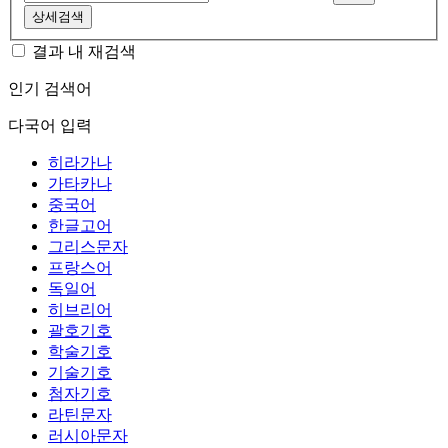
상세검색
결과 내 재검색
인기 검색어
다국어 입력
히라가나
가타카나
중국어
한글고어
그리스문자
프랑스어
독일어
히브리어
괄호기호
학술기호
기술기호
첨자기호
라틴문자
러시아문자