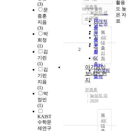
정확도
활용
(3)
순
문종훈
도 높
10개씩 출력
문
내림차순
늘보의 섬
인기도
은 자
종훈
2020
순
조회
료
10개씩
지음
연도순
출력
(3)
제목순
복
20개씩
박
저자순
사/
출력
희정
대
발행기
(1)
30개씩
출
2
관순
김
출력
신
기린
50개씩
청
(1)
출력
아기곰이
김
100개씩
보내는 편
기린
출력
지
지음
(1)
문종훈
박
늘보의 섬
정빈
2020
(1)
복
KAIST
사/
수학문
대
제연구
출