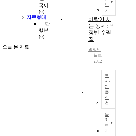
보
국어
기
(6)
자료형태
바람이 사
단
는 동네 : 박
행본
정빈 수필
(6)
집
오늘 본 자료
박정빈
늘보
2012
복
사/
대
출
5
신
청
목
차
보
기