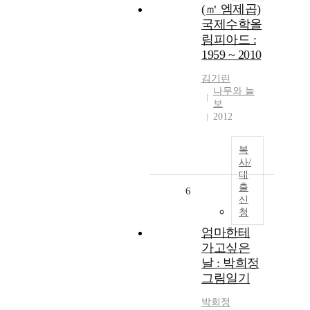
(㎡ 엠제곱)
국제수학올
림피아드 :
1959 ~ 2010
김기린
나무와 늘
보
2012
복
사/
대
출
6
신
청
엄마한테
가고싶은
날 : 박희정
그림일기
박희정