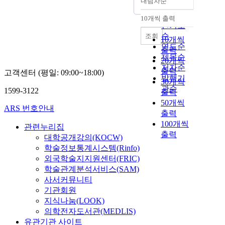
내림차순
정확도
순
10개씩 출력
내림차순
인기도
순
조회
10개씩
연도순
출력
제목순
20개씩
저자순
출력
고객센터 (평일: 09:00~18:00)
발행기
30개씩
관순
1599-3122
출력
50개씩
ARS 번호안내
출력
100개씩
관련누리집
출력
대학공개강의(KOCW)
학술정보통계시스템(Rinfo)
외국학술지지원센터(FRIC)
학술관계분석서비스(SAM)
사서커뮤니티
기관회원
지식나눔(LOOK)
의학전자도서관(MEDLIS)
유관기관 사이트