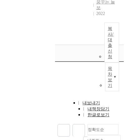
꿈꾸는 늘
보
2022
복
사/
대
출
신
청
목
차
보
기
내보내기
내책장담기
한글로보기
정확도순